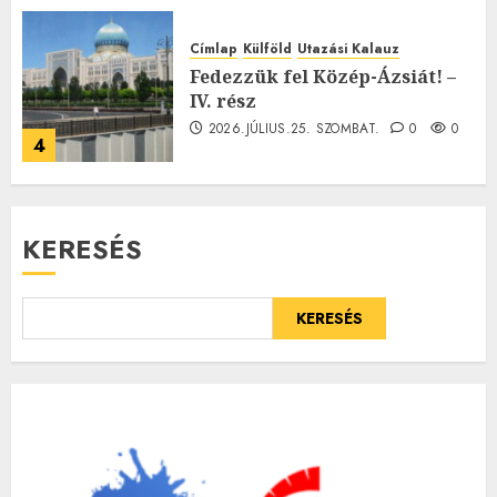
Címlap
Külföld
Utazási Kalauz
Fedezzük fel Közép-Ázsiát! –
IV. rész
2026.JÚLIUS.25. SZOMBAT.
0
0
4
KERESÉS
KERESÉS