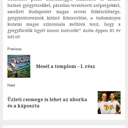
hatású gyógyvizekkel, páratlan természeti szépségekkel,
amellett Budapestet magas orvosi felkészültsége,
gyógyintézeteinek kitűnő felszerelése, a tudományos
kutatás magas színvonala méltóvá teszi, hogy a
gyógyfürdők ügyét innen intézzék!” Azóta éppen 85 év
telt el!
Post
Previous
navigation
Pre
Mesél a templom – I. rész
post
Next
Üzleti csemege is lehet az uborka
Next
és a káposzta
post: