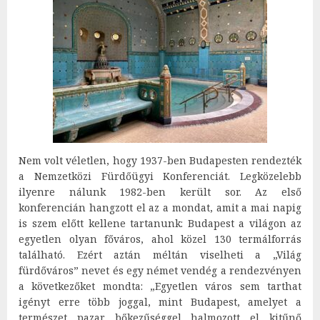
Nem volt véletlen, hogy 1937-ben Budapesten rendezték
a Nemzetközi Fürdőügyi Konferenciát. Legközelebb
ilyenre nálunk 1982-ben került sor. Az első
konferencián hangzott el az a mondat, amit a mai napig
is szem előtt kellene tartanunk: Budapest a világon az
egyetlen olyan főváros, ahol közel 130 termálforrás
található. Ezért aztán méltán viselheti a „Világ
fürdőváros” nevet és egy német vendég a rendezvényen
a következőket mondta: „Egyetlen város sem tarthat
igényt erre több joggal, mint Budapest, amelyet a
természet pazar bőkezűséggel halmozott el kitűnő