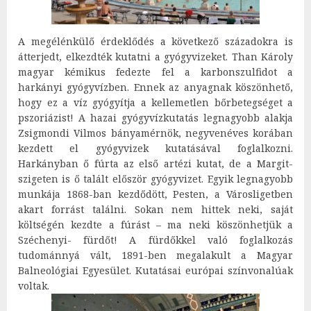
A megélénkülő érdeklődés a következő századokra is
átterjedt, elkezdték kutatni a gyógyvizeket. Than Károly
magyar kémikus fedezte fel a karbonszulfidot a
harkányi gyógyvízben. Ennek az anyagnak köszönhető,
hogy ez a víz gyógyítja a kellemetlen bőrbetegséget a
pszoriázist! A hazai gyógyvízkutatás legnagyobb alakja
Zsigmondi Vilmos bányamérnök, negyvenéves korában
kezdett el gyógyvizek kutatásával foglalkozni.
Harkányban ő fúrta az első artézi kutat, de a Margit-
szigeten is ő talált először gyógyvizet. Egyik legnagyobb
munkája 1868-ban kezdődött, Pesten, a Városligetben
akart forrást találni. Sokan nem hittek neki, saját
költségén kezdte a fúrást – ma neki köszönhetjük a
Széchenyi- fürdőt! A fürdőkkel való foglalkozás
tudománnyá vált, 1891-ben megalakult a Magyar
Balneológiai Egyesület. Kutatásai európai színvonalúak
voltak.