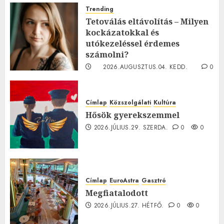
Trending
Tetoválás eltávolítás – Milyen
kockázatokkal és
utókezeléssel érdemes
számolni?
2026.AUGUSZTUS.04. KEDD.
0
0
Címlap
Közszolgálati
Kultúra
Hősök gyerekszemmel
2026.JÚLIUS.29. SZERDA.
0
0
Címlap
EuroAstra
Gasztró
Megfiatalodott
2026.JÚLIUS.27. HÉTFŐ.
0
0