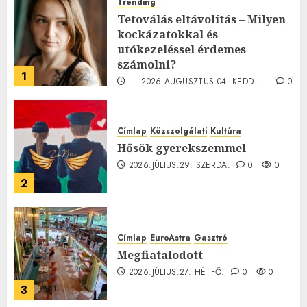
Trending
Tetoválás eltávolítás – Milyen
kockázatokkal és
utókezeléssel érdemes
számolni?
1
2026.AUGUSZTUS.04. KEDD.
0
0
Címlap
Közszolgálati
Kultúra
Hősök gyerekszemmel
2026.JÚLIUS.29. SZERDA.
0
0
2
Címlap
EuroAstra
Gasztró
Megfiatalodott
2026.JÚLIUS.27. HÉTFŐ.
0
0
3