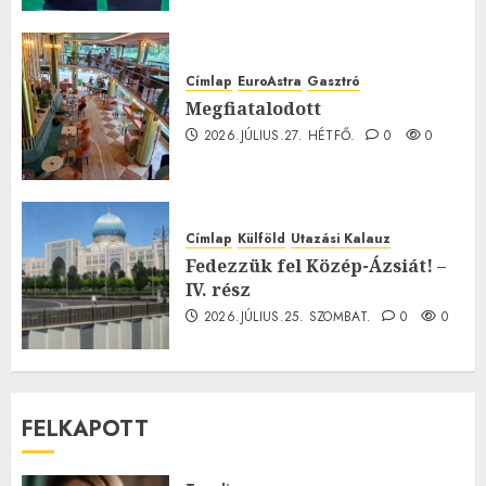
Címlap
EuroAstra
Gasztró
Megfiatalodott
2026.JÚLIUS.27. HÉTFŐ.
0
0
Címlap
Külföld
Utazási Kalauz
Fedezzük fel Közép-Ázsiát! –
IV. rész
2026.JÚLIUS.25. SZOMBAT.
0
0
FELKAPOTT