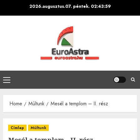
Skip
2026.augusztus.07. péntek.
02:44:00
to
content
Primary
Menu
Home
Múltunk
Mesél a templom – II. rész
Címlap
Múltunk
Mesél a templom – II. rész