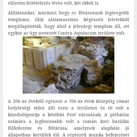
előzetes feltételezés téves volt, két okból is.
Állításunkat, mármint hogy ez fővárosunk legöregebb
temploma, illik alátámasztani. Régészeti leletekből
megállapították, hogy ahol a jelenlegi templom áll, ott
egykor az úgy nevezett Contra-Aquincum területe volt.
A 200-as évektől egészen a 700-as évek közepéig római
helyőrségi tábor állt ezen a területen és itt volt a
kiindulópontja a későbbi Pest városának. A plébánia
számára a legfontosabb volt a román kori bazilika
fölfedezése és föltárása, amelynek alapfalai jó
állapotban kerültek elő. A régészeti munka befejezését