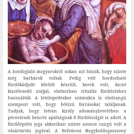
A honfoglaló magyarokról sokan azt hiszik, hogy szinte
még barbárok voltak. Pedig volt hordozható
fürdőkádjuk! Bőrből készült, kerek volt, kicsit
kiszélesedő szájjal, elsősorban rituális fürdőzéshez
használták. A letelepedéskor számukra is elsőrangú
szempont volt, hogy bővizű forrásokat találjanak.
Tudjuk, hogy István király adománylevelében a
pécsváradi bencés apátságnak 8 fürdőszolgát is adott. A
fürdőépítés joga akkoriban szinte azonos rangú volt a
vásártartás jogával. A Belvárosi Nagyboldogasszony