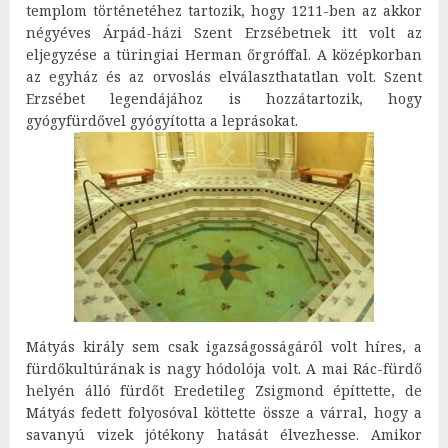
templom történetéhez tartozik, hogy 1211-ben az akkor
négyéves Árpád-házi Szent Erzsébetnek itt volt az
eljegyzése a türingiai Herman őrgróffal. A középkorban
az egyház és az orvoslás elválaszthatatlan volt. Szent
Erzsébet legendájához is hozzátartozik, hogy
gyógyfürdővel gyógyította a leprásokat.
Mátyás király sem csak igazságosságáról volt híres, a
fürdőkultúrának is nagy hódolója volt. A mai Rác-fürdő
helyén álló fürdőt Eredetileg Zsigmond építtette, de
Mátyás fedett folyosóval köttette össze a várral, hogy a
savanyú vizek jótékony hatását élvezhesse. Amikor