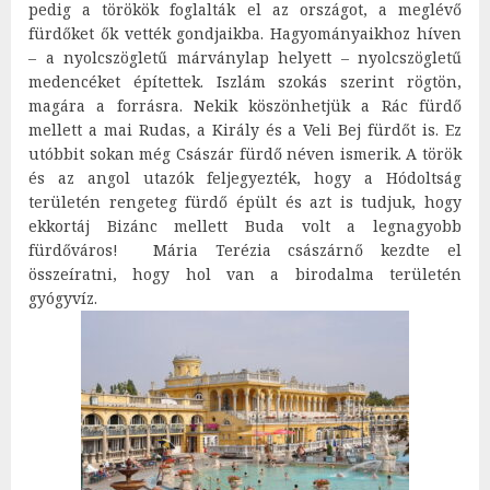
pedig a törökök foglalták el az országot, a meglévő
fürdőket ők vették gondjaikba. Hagyományaikhoz híven
– a nyolcszögletű márványlap helyett – nyolcszögletű
medencéket építettek. Iszlám szokás szerint rögtön,
magára a forrásra. Nekik köszönhetjük a Rác fürdő
mellett a mai Rudas, a Király és a Veli Bej fürdőt is. Ez
utóbbit sokan még Császár fürdő néven ismerik. A török
és az angol utazók feljegyezték, hogy a Hódoltság
területén rengeteg fürdő épült és azt is tudjuk, hogy
ekkortáj Bizánc mellett Buda volt a legnagyobb
fürdőváros! Mária Terézia császárnő kezdte el
összeíratni, hogy hol van a birodalma területén
gyógyvíz.