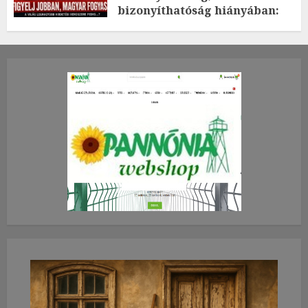
bizonyíthatóság hiányában:
TE mit gondolsz erről?
2026.JÚLIUS.23. CSÜTÖRTÖK.
0
0