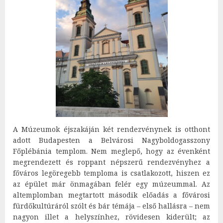
A Múzeumok éjszakáján két rendezvénynek is otthont
adott Budapesten a Belvárosi Nagyboldogasszony
Főplébánia templom. Nem meglepő, hogy az évenként
megrendezett és roppant népszerű rendezvényhez a
főváros legöregebb temploma is csatlakozott, hiszen ez
az épület már önmagában felér egy múzeummal. Az
altemplomban megtartott második előadás a fővárosi
fürdőkultúráról szólt és bár témája – első hallásra – nem
nagyon illet a helyszínhez, rövidesen kiderült; az