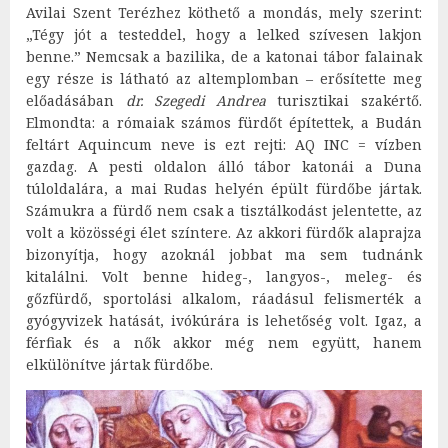
Avilai Szent Terézhez köthető a mondás, mely szerint:
„Tégy jót a testeddel, hogy a lelked szívesen lakjon
benne.” Nemcsak a bazilika, de a katonai tábor falainak
egy része is látható az altemplomban – erősítette meg
előadásában
dr. Szegedi Andrea
turisztikai szakértő.
Elmondta: a rómaiak számos fürdőt építettek, a Budán
feltárt Aquincum neve is ezt rejti: AQ INC = vízben
gazdag. A pesti oldalon álló tábor katonái a Duna
túloldalára, a mai Rudas helyén épült fürdőbe jártak.
Számukra a fürdő nem csak a tisztálkodást jelentette, az
volt a közösségi élet színtere. Az akkori fürdők alaprajza
bizonyítja, hogy azoknál jobbat ma sem tudnánk
kitalálni. Volt benne hideg-, langyos-, meleg- és
gőzfürdő, sportolási alkalom, ráadásul felismerték a
gyógyvizek hatását, ivókúrára is lehetőség volt. Igaz, a
férfiak és a nők akkor még nem együtt, hanem
elkülönítve jártak fürdőbe.