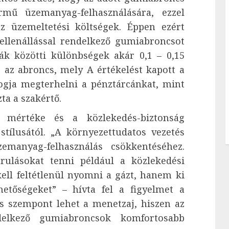
mű üzemanyag-felhasználására, ezzel
z üzemeltetési költségek. Éppen ezért
 ellenállással rendelkező gumiabroncsot
iák közötti különbségek akár 0,1 – 0,15
z az abroncs, mely A értékelést kapott a
fogja megterhelni a pénztárcánkat, mint
ta a szakértő.
s mértéke és a közlekedés-biztonság
tílusától. „A környezettudatos vezetés
emanyag-felhasználás csökkentéséhez.
ulásokat tenni például a közlekedési
kell feltétlenül nyomni a gázt, hanem ki
hetőségeket” – hívta fel a figyelmet a
os szempont lehet a menetzaj, hiszen az
ndelkező gumiabroncsok komfortosabb