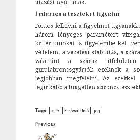
utazást nyújtanak.
Érdemes a teszteket figyelni
Fontos felhívni a figyelmet ugyanakk
három lényeges paramétert vizsgá
kritériumokat is figyelembe kell venn
védelem, a vezetési stabilitás, a szár
valamint a száraz útfelületen
gumiabroncsgyártók ezeknek a sz
legjobban megfelelni. Az ezekkel 
leginkább a független abroncstesztek
Tags:
autó
Európai_Unió
jog
Post
Previous
navigation