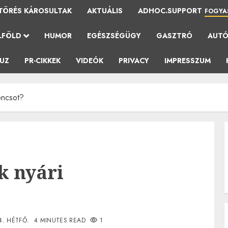
TÖRÉS KÁROSULTAK
AKTUÁLIS
ADHOC.SUPPORT
FOGYA
LFÖLD
HUMOR
EGÉSZSÉGÜGY
GASZTRÓ
AUT
AUZ
PR-CIKKEK
VIDEÓK
PRIVACY
IMPRESSZUM
oncsot?
k nyári
4. HÉTFŐ.
4 MINUTES READ
1