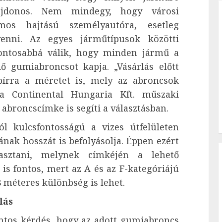
lajdonos. Nem mindegy, hogy városi
omos hajtású személyautóra, esetleg
venni. Az egyes járműtípusok közötti
ontosabbá válik, hogy minden jármű a
dő gumiabroncsot kapja. „Vásárlás előtt
pírra a méretet is, mely az abroncsok
a a Continental Hungaria Kft. műszaki
z abroncscímke is segíti a választásban.
l kulcsfontosságú a vizes útfelületen
ának hosszát is befolyásolja. Éppen ezért
lasztani, melynek címkéjén a lehető
 is fontos, mert az A és az F-kategóriájú
 méteres különbség is lehet.
lás
ntos kérdés, hogy az adott gumiabroncs