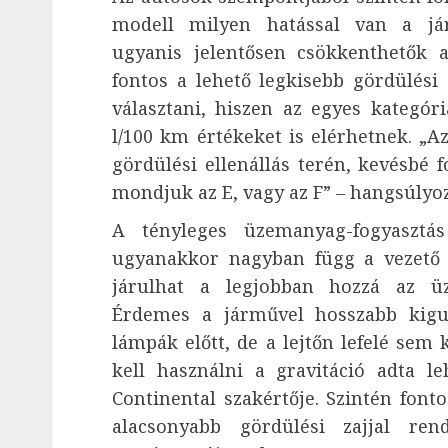
modell milyen hatással van a jár
ugyanis jelentősen csökkenthetők a
fontos a lehető legkisebb gördülési
választani, hiszen az egyes kategór
l/100 km értékeket is elérhetnek. „A
gördülési ellenállás terén, kevésbé 
mondjuk az E, vagy az F” – hangsúlyoz
A tényleges üzemanyag-fogyasztá
ugyanakkor nagyban függ a vezető s
járulhat a legjobban hozzá az üz
Érdemes a járművel hosszabb kigur
lámpák előtt, de a lejtőn lefelé sem 
kell használni a gravitáció adta le
Continental szakértője. Szintén font
alacsonyabb gördülési zajjal re