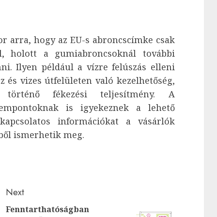
or arra, hogy az EU-s abroncscímke csak
l, holott a gumiabroncsoknál további
i. Ilyen például a vízre felúszás elleni
az és vizes útfelületen való kezelhetőség,
 történő fékezési teljesítmény. A
empontoknak is igyekeznek a lehető
kapcsolatos információkat a vásárlók
ből ismerhetik meg.
Next
Fenntarthatóságban