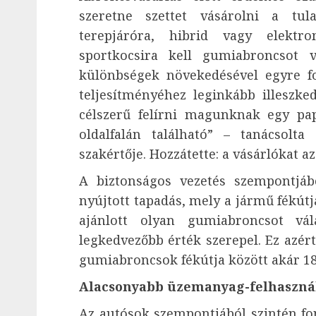
szeretne szettet vásárolni a tu
terepjáróra, hibrid vagy elektr
sportkocsira kell gumiabroncsot 
különbségek növekedésével egyre f
teljesítményéhez leginkább illeszke
célszerű felírni magunknak egy pa
oldalfalán található” – tanácsolt
szakértője. Hozzátette: a vásárlókat a
A biztonságos vezetés szempontjábó
nyújtott tapadás, mely a jármű fékútj
ajánlott olyan gumiabroncsot vá
legkedvezőbb érték szerepel. Ez azért
gumiabroncsok fékútja között akár 18
Alacsonyabb üzemanyag-felhaszná
Az autósok szempontjából szintén fo