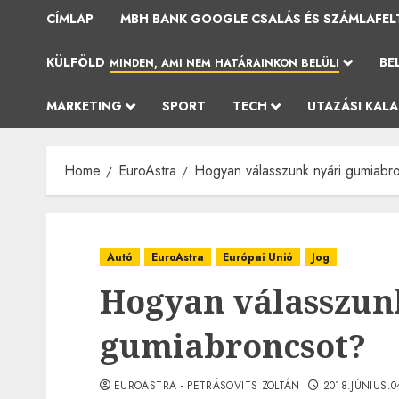
CÍMLAP
MBH BANK GOOGLE CSALÁS ÉS SZÁMLAFEL
KÜLFÖLD
BE
MINDEN, AMI NEM HATÁRAINKON BELÜLI
MARKETING
SPORT
TECH
UTAZÁSI KAL
Home
EuroAstra
Hogyan válasszunk nyári gumiabr
Autó
EuroAstra
Európai Unió
Jog
Hogyan válasszun
gumiabroncsot?
EUROASTRA - PETRÁSOVITS ZOLTÁN
2018.JÚNIUS.0