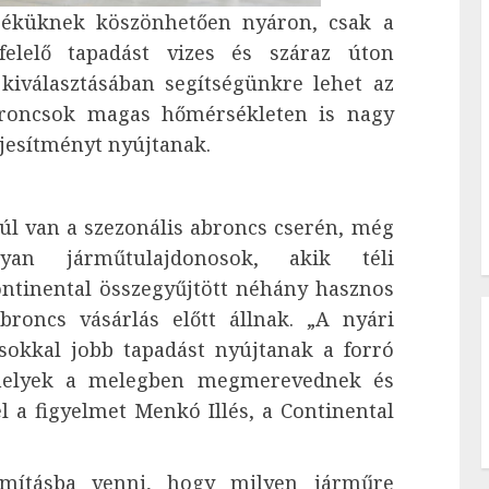
eréküknek köszönhetően nyáron, csak a
felelő tapadást vizes és száraz úton
kiválasztásában segítségünkre lehet az
roncsok magas hőmérsékleten is nagy
ljesítményt nyújtanak.
úl van a szezonális abroncs cserén, még
yan járműtulajdonosok, akik téli
ntinental összegyűjtött néhány hasznos
roncs vásárlás előtt állnak. „A nyári
sokkal jobb tapadást nyújtanak a forró
, melyek a melegben megmerevednek és
l a figyelmet Menkó Illés, a Continental
ámításba venni, hogy milyen járműre