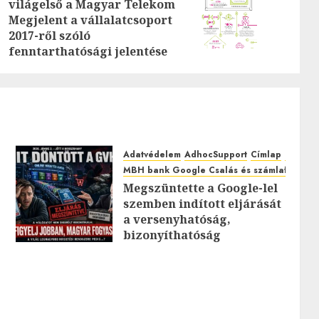
Previous
világelső a Magyar Telekom
Next
Megjelent a vállalatcsoport
post:
post:
2017-ről szóló
fenntarthatósági jelentése
Adatvédelem
AdhocSupport
Címlap
EuroAst
MBH bank Google Csalás és számlafeltörés
Megszüntette a Google-lel
szemben indított eljárását
0
a versenyhatóság,
bizonyíthatóság
hiányában: TE mit
gondolsz erről?
2026.JÚLIUS.23. CSÜTÖRTÖK.
0
0