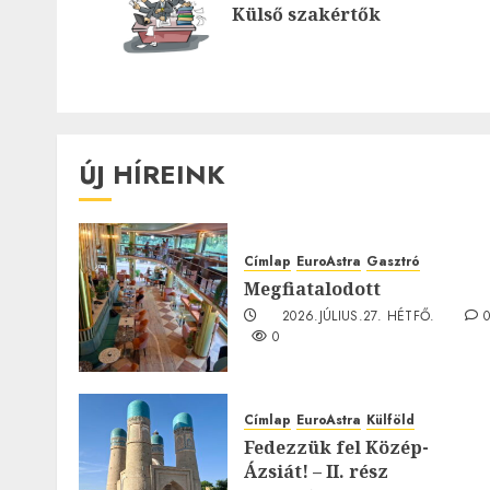
Külső szakértők
ÚJ HÍREINK
Címlap
EuroAstra
Gasztró
Megfiatalodott
2026.JÚLIUS.27. HÉTFŐ.
0
Címlap
EuroAstra
Külföld
Fedezzük fel Közép-
Ázsiát! – II. rész