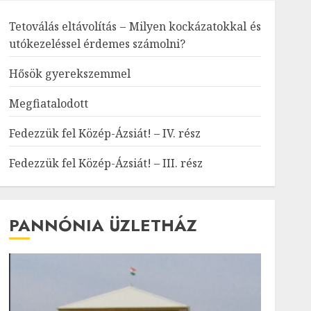
Tetoválás eltávolítás – Milyen kockázatokkal és
utókezeléssel érdemes számolni?
Hősök gyerekszemmel
Megfiatalodott
Fedezzük fel Közép-Ázsiát! – IV. rész
Fedezzük fel Közép-Ázsiát! – III. rész
PANNÓNIA ÜZLETHÁZ