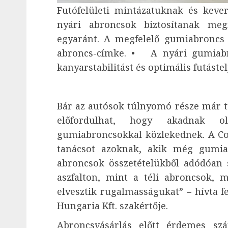
Futófelületi mintázatuknak és kev
nyári abroncsok biztosítanak meg
egyaránt. A megfelelő gumiabroncs 
abroncs-címke. • A nyári gumiab
kanyarstabilitást és optimális futáste
Bár az autósok túlnyomó része már t
előfordulhat, hogy akadnak ol
gumiabroncsokkal közlekednek. A Co
tanácsot azoknak, akik még gumiab
abroncsok összetételükből adódóan 
aszfalton, mint a téli abroncsok
elvesztik rugalmasságukat” – hívta fe
Hungaria Kft. szakértője.
Abroncsvásárlás előtt érdemes sz