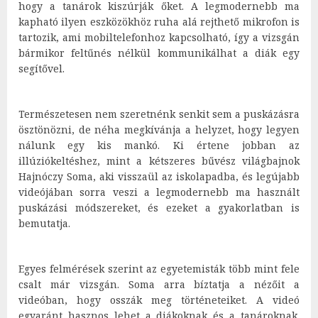
hogy a tanárok kiszúrják őket. A legmodernebb ma
kapható ilyen eszközökhöz ruha alá rejthető mikrofon is
tartozik, ami mobiltelefonhoz kapcsolható, így a vizsgán
bármikor feltűnés nélkül kommunikálhat a diák egy
segítővel.
Természetesen nem szeretnénk senkit sem a puskázásra
ösztönözni, de néha megkívánja a helyzet, hogy legyen
nálunk egy kis mankó. Ki értene jobban az
illúziókeltéshez, mint a kétszeres bűvész világbajnok
Hajnóczy Soma, aki visszaül az iskolapadba, és legújabb
videójában sorra veszi a legmodernebb ma használt
puskázási módszereket, és ezeket a gyakorlatban is
bemutatja.
Egyes felmérések szerint az egyetemisták több mint fele
csalt már vizsgán. Soma arra bíztatja a nézőit a
videóban, hogy osszák meg történeteiket. A videó
egyaránt hasznos lehet a diákoknak és a tanároknak.