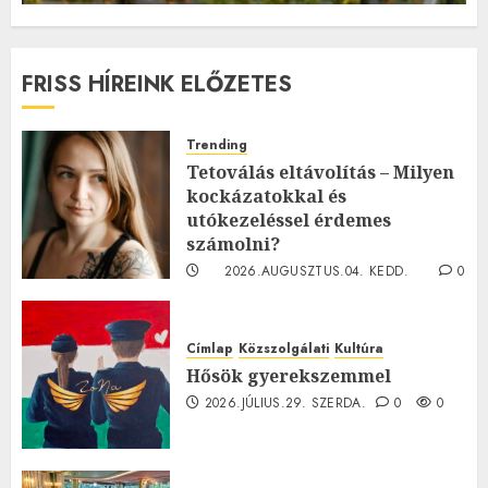
FRISS HÍREINK ELŐZETES
Trending
Tetoválás eltávolítás – Milyen
kockázatokkal és
utókezeléssel érdemes
számolni?
2026.AUGUSZTUS.04. KEDD.
0
0
Címlap
Közszolgálati
Kultúra
Hősök gyerekszemmel
2026.JÚLIUS.29. SZERDA.
0
0