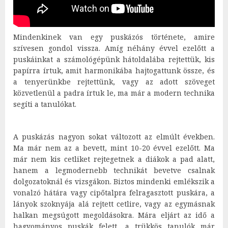
Mindenkinek van egy puskázós története, amire
szívesen gondol vissza. Amíg néhány évvel ezelőtt a
puskáinkat a számológépünk hátoldalába rejtettük, kis
papírra írtuk, amit harmonikába hajtogattunk össze, és
a tenyerünkbe rejtettünk, vagy az adott szöveget
közvetlenül a padra írtuk le, ma már a modern technika
segíti a tanulókat.
A puskázás nagyon sokat változott az elmúlt években.
Ma már nem az a bevett, mint 10-20 évvel ezelőtt. Ma
már nem kis cetliket rejtegetnek a diákok a pad alatt,
hanem a legmodernebb technikát bevetve csalnak
dolgozatoknál és vizsgákon. Biztos mindenki emlékszik a
vonalzó hátára vagy cipőtalpra felragasztott puskára, a
lányok szoknyája alá rejtett cetlire, vagy az egymásnak
halkan megsúgott megoldásokra. Mára eljárt az idő a
hagyományos puskák felett, a trükkös tanulók már