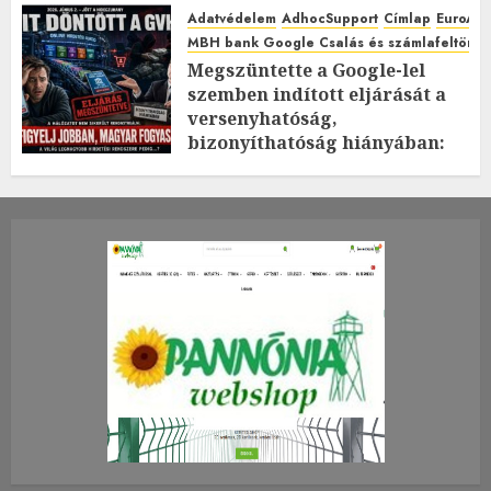
Adatvédelem
AdhocSupport
Címlap
EuroAst
MBH bank Google Csalás és számlafeltörés 
Megszüntette a Google-lel
szemben indított eljárását a
versenyhatóság,
bizonyíthatóság hiányában:
TE mit gondolsz erről?
2026.JÚLIUS.23. CSÜTÖRTÖK.
0
0