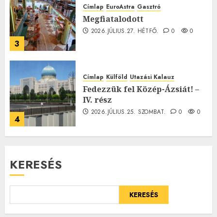
Címlap
EuroAstra
Gasztró
Megfiatalodott
2026.JÚLIUS.27. HÉTFŐ.
0
0
3
Címlap
Külföld
Utazási Kalauz
Fedezzük fel Közép-Ázsiát! –
IV. rész
2026.JÚLIUS.25. SZOMBAT.
0
0
4
KERESÉS
KERESÉS