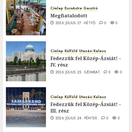
Címlap
EuroAstra
Gasztró
Megfiatalodott
2026.JÚLIUS.27. HÉTFŐ.
0
0
Címlap
Külföld
Utazási Kalauz
Fedezzük fel Közép-Ázsiát! –
IV. rész
2026.JÚLIUS.25. SZOMBAT.
0
0
Címlap
Külföld
Utazási Kalauz
Fedezzük fel Közép-Ázsiát! –
III. rész
2026.JÚLIUS.24. PÉNTEK.
0
0