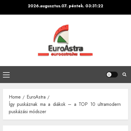
Skip
2026.augusztus.07. péntek.
03:31:23
to
content
Primary
Menu
Home
EuroAstra
Így puskáznak ma a diákok – a TOP 10 ultramodern
puskázási módszer