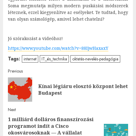
Soma megmutatja milyen modern puskázási módszerek
léteznek, ezzel kiegyenlítve az esélyeket. Te tudtad, hogy
van olyan számológép, amivel lehet chatelni?
Jó szórakozást a videóhoz!
https://www.youtube.com/watch?v=88IjwHaxaxY
Tags:
internet
IT_és_technika
oktatás-nevelés-pedagógia
Post
Previous
navigation
Kínai légiáru elosztó központ lehet
Pre
Budapest
post
Next
1 milliárd dolláros finanszírozási
programot indít a Cisco
okosvárosoknak — A vállalat
Next