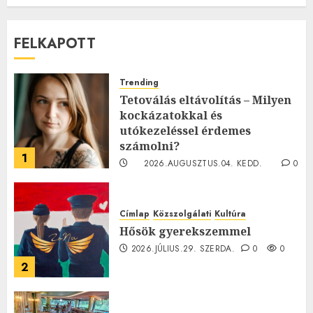
FELKAPOTT
Trending
Tetoválás eltávolítás – Milyen
kockázatokkal és
utókezeléssel érdemes
számolni?
1
2026.AUGUSZTUS.04. KEDD.
0
0
Címlap
Közszolgálati
Kultúra
Hősök gyerekszemmel
2026.JÚLIUS.29. SZERDA.
0
0
2