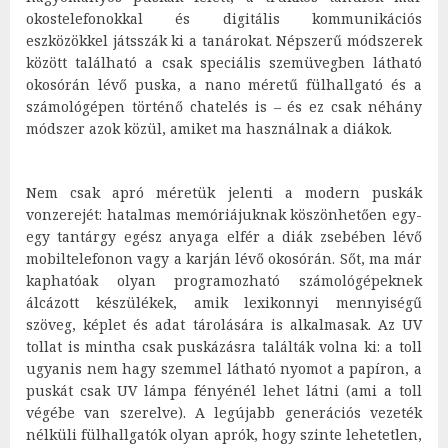
okostelefonokkal és digitális kommunikációs
eszközökkel játsszák ki a tanárokat. Népszerű módszerek
között található a csak speciális szemüvegben látható
okosórán lévő puska, a nano méretű fülhallgató és a
számológépen történő chatelés is – és ez csak néhány
módszer azok közül, amiket ma használnak a diákok.
Nem csak apró méretük jelenti a modern puskák
vonzerejét: hatalmas memóriájuknak köszönhetően egy-
egy tantárgy egész anyaga elfér a diák zsebében lévő
mobiltelefonon vagy a karján lévő okosórán. Sőt, ma már
kaphatóak olyan programozható számológépeknek
álcázott készülékek, amik lexikonnyi mennyiségű
szöveg, képlet és adat tárolására is alkalmasak. Az UV
tollat is mintha csak puskázásra találták volna ki: a toll
ugyanis nem hagy szemmel látható nyomot a papíron, a
puskát csak UV lámpa fényénél lehet látni (ami a toll
végébe van szerelve). A legújabb generációs vezeték
nélküli fülhallgatók olyan aprók, hogy szinte lehetetlen,