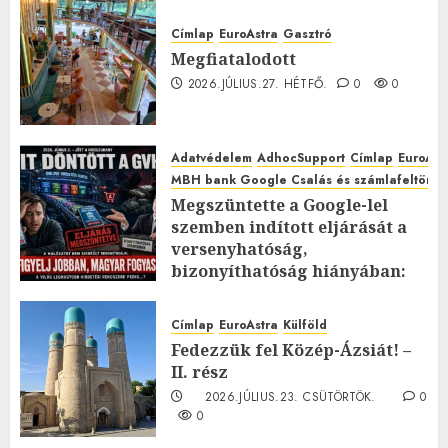
Címlap
EuroAstra
Gasztró
Megfiatalodott
2026.JÚLIUS.27. HÉTFŐ.
0
0
Adatvédelem
AdhocSupport
Címlap
EuroAst
MBH bank Google Csalás és számlafeltörés 
Megszüntette a Google-lel
szemben indított eljárását a
versenyhatóság,
bizonyíthatóság hiányában:
TE mit gondolsz erről?
2026.JÚLIUS.23. CSÜTÖRTÖK.
0
Címlap
EuroAstra
Külföld
0
Fedezzük fel Közép-Ázsiát! –
II. rész
2026.JÚLIUS.23. CSÜTÖRTÖK.
0
0