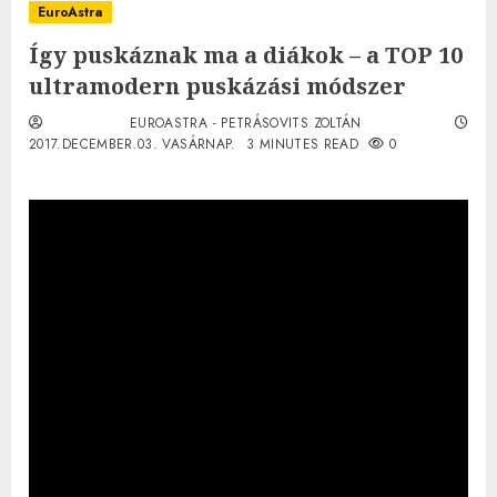
EuroAstra
Így puskáznak ma a diákok – a TOP 10
ultramodern puskázási módszer
EUROASTRA - PETRÁSOVITS ZOLTÁN
2017.DECEMBER.03. VASÁRNAP.
3 MINUTES READ
0