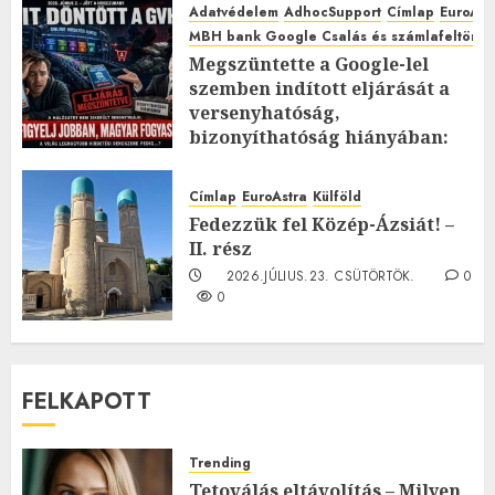
Adatvédelem
AdhocSupport
Címlap
EuroAst
MBH bank Google Csalás és számlafeltörés 
Megszüntette a Google-lel
szemben indított eljárását a
versenyhatóság,
bizonyíthatóság hiányában:
TE mit gondolsz erről?
2026.JÚLIUS.23. CSÜTÖRTÖK.
0
Címlap
EuroAstra
Külföld
0
Fedezzük fel Közép-Ázsiát! –
II. rész
2026.JÚLIUS.23. CSÜTÖRTÖK.
0
0
FELKAPOTT
Trending
Tetoválás eltávolítás – Milyen