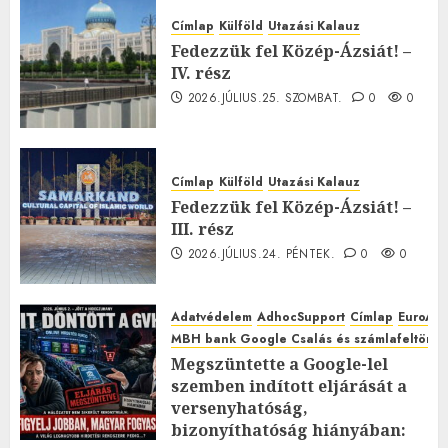
Címlap
Külföld
Utazási Kalauz
Fedezzük fel Közép-Ázsiát! –
IV. rész
2026.JÚLIUS.25. SZOMBAT.
0
0
Címlap
Külföld
Utazási Kalauz
Fedezzük fel Közép-Ázsiát! –
III. rész
2026.JÚLIUS.24. PÉNTEK.
0
0
Adatvédelem
AdhocSupport
Címlap
EuroAst
MBH bank Google Csalás és számlafeltörés 
Megszüntette a Google-lel
szemben indított eljárását a
versenyhatóság,
bizonyíthatóság hiányában: