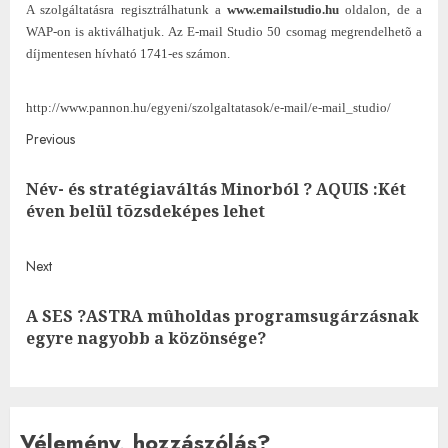
A szolgáltatásra regisztrálhatunk a
www.emailstudio.hu
oldalon, de a
WAP-on is aktiválhatjuk. Az E-mail Studio 50 csomag megrendelhetõ a
díjmentesen hívható 1741-es számon.
http://www.pannon.hu/egyeni/szolgaltatasok/e-mail/e-mail_studio/
Post
Previous
navigation
Név- és stratégiaváltás Minorból ? AQUIS :Két
Pre
éven belül tõzsdeképes lehet
post
Next
A SES ?ASTRA mûholdas programsugárzásnak
Next
egyre nagyobb a közönsége?
post:
Vélemény, hozzászólás?