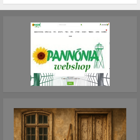
TE mit gondolsz erről?
2026.JÚLIUS.23. CSÜTÖRTÖK.
0
0