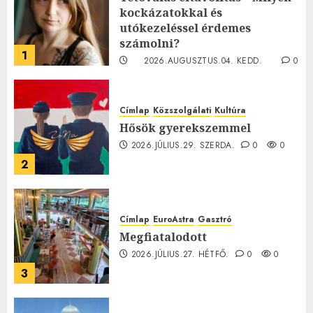
kockázatokkal és
utókezeléssel érdemes
számolni?
1
2026.AUGUSZTUS.04. KEDD.
0
0
Címlap
Közszolgálati
Kultúra
Hősök gyerekszemmel
2026.JÚLIUS.29. SZERDA.
0
0
2
Címlap
EuroAstra
Gasztró
Megfiatalodott
2026.JÚLIUS.27. HÉTFŐ.
0
0
3