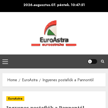
Skip
2026.augusztus.07. péntek.
10:47:51
to
content
Primary
Menu
Home
EuroAstra
Ingyenes postafiók a Pannontól
EuroAstra
Ingyenes postafiók a Pannontól