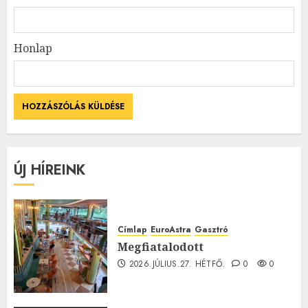
Honlap
ÚJ HÍREINK
Címlap
EuroAstra
Gasztró
Megfiatalodott
2026.JÚLIUS.27. HÉTFŐ.
0
0