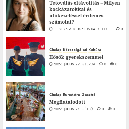
Tetoválás eltávolítás – Milyen
kockázatokkal és
utókezeléssel érdemes
számolni?
2026.AUGUSZTUS.04. KEDD.
0
0
Címlap
Közszolgálati
Kultúra
Hősök gyerekszemmel
2026.JÚLIUS.29. SZERDA.
0
0
Címlap
EuroAstra
Gasztró
Megfiatalodott
2026.JÚLIUS.27. HÉTFŐ.
0
0