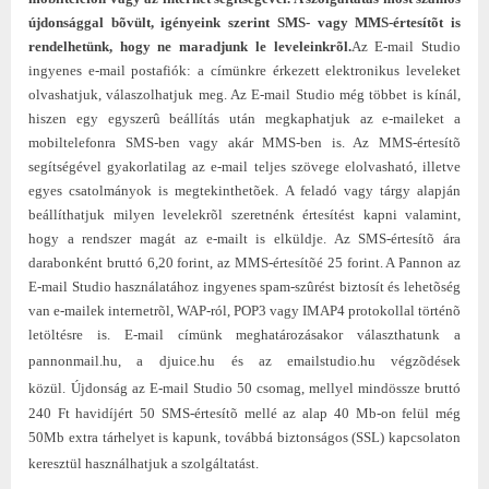
újdonsággal bõvült, igényeink szerint SMS- vagy MMS-értesítõt is
rendelhetünk, hogy ne maradjunk le leveleinkrõl.
Az E-
mail Studio
ingyenes e-mail postafiók: a címünkre érkezett elektronikus leveleket
olvashatjuk, válaszolhatjuk meg. Az E-mail Studio még többet is kínál,
hiszen egy egyszerû beállítás után megkaphatjuk az e-maileket a
mobiltelefonra SMS-ben vagy akár MMS-ben is. Az MMS-értesítõ
segítségével gyakorlatilag az e-mail teljes szövege elolvasható, illetve
egyes csatolmányok is megtekinthetõek. A feladó vagy tárgy alapján
beállíthatjuk milyen levelekrõl szeretnénk értesítést kapni valamint,
hogy a rendszer magát az e-mailt is elküldje. Az SMS-értesítõ ára
darabonként bruttó 6,20 forint, az MMS-értesítõé 25 forint. A Pannon az
E-mail Studio használatához ingyenes spam-szûrést biztosít és lehetõség
van e-mailek internetrõl, WAP-ról, POP3 vagy IMAP4 protokollal történõ
letöltésre is. E-mail címünk meghatározásakor választhatunk a
pannonmail.hu, a
djuice.hu és az emailstudio.hu végzõdések
közül.
Újdonság az E-mail Studio 50 csomag, mellyel mindössze bruttó
240 Ft havidíjért 50 SMS-értesítõ mellé az alap 40 Mb-on felül még
50Mb extra tárhelyet is kapunk, továbbá biztonságos (SSL) kapcsolaton
keresztül használhatjuk a szolgáltatást.