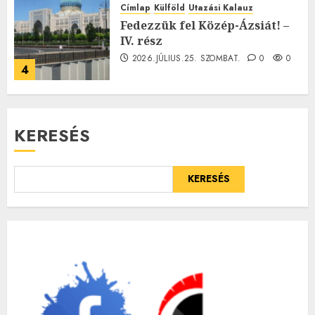
Címlap
Külföld
Utazási Kalauz
Fedezzük fel Közép-Ázsiát! –
IV. rész
2026.JÚLIUS.25. SZOMBAT.
0
0
4
KERESÉS
KERESÉS