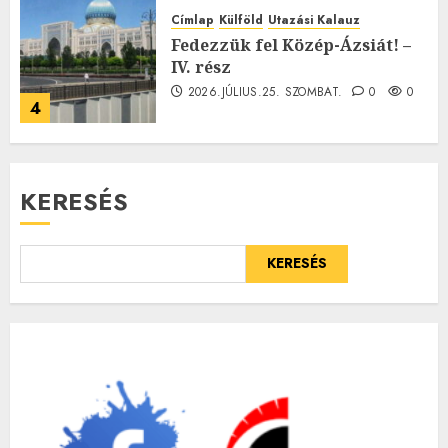
Címlap
Külföld
Utazási Kalauz
Fedezzük fel Közép-Ázsiát! –
IV. rész
2026.JÚLIUS.25. SZOMBAT.
0
0
4
KERESÉS
KERESÉS