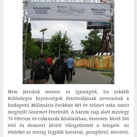
Nem járnánk messze az igazságtól, ha inkább
Különleges Ínyencségek Fesztiváljának neveznénk a
budapesti Millenáris Parkban két év szünet után ismét
megnyílt Gourmet Fesztivált. A három nap alatt mintegy
70 étterem és cukrászda kínálatában, összesen közel 200
étel és desszert között válogathatott a látogató. Az
ételeket az ország legjobb boraival, pezsgőivel, söreivel,