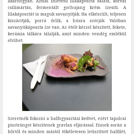
akárhogyan. Ázsiai ihletésű lilakáposzta saláta, koreai
csilimártás, fermentált gochujang krém ízesíti. A
lilakáposztát is maguk savanyítják. Ha elkészült, teljesen
kiszárítják, porrá őrlik, a húsra szórják. Valóban
savanyúkáposzta íze van. Az ételt kézzel készített, fekete,
kerámia tálkára tálalják, amit minden vendég emlékül
elvihet.
Szeretnék fokozni a halfogyasztási kedvet, ezért tapolcai
pisztrángot készítenek gravlax eljárással. Ennek során a
bőrtől és minden mástól tökéletesen letisztított halfilét,