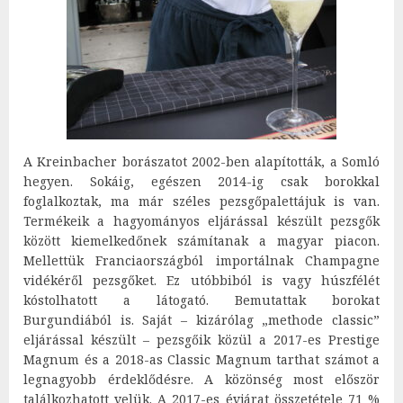
A Kreinbacher borászatot 2002-ben alapították, a Somló
hegyen. Sokáig, egészen 2014-ig csak borokkal
foglalkoztak, ma már széles pezsgőpalettájuk is van.
Termékeik a hagyományos eljárással készült pezsgők
között kiemelkedőnek számítanak a magyar piacon.
Mellettük Franciaországból importálnak Champagne
vidékéről pezsgőket. Ez utóbbiból is vagy húszfélét
kóstolhatott a látogató. Bemutattak borokat
Burgundiából is. Saját – kizárólag „methode classic”
eljárással készült – pezsgőik közül a 2017-es Prestige
Magnum és a 2018-as Classic Magnum tarthat számot a
legnagyobb érdeklődésre. A közönség most először
találkozhatott velük. A 2017-es évjárat összetétele 71 %