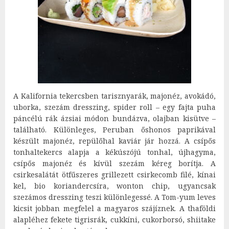
A Kalifornia tekercsben tarisznyarák, majonéz, avokádó,
uborka, szezám dresszing, spider roll – egy fajta puha
páncélú rák ázsiai módon bundázva, olajban kisütve –
található. Különleges, Peruban őshonos paprikával
készült majonéz, repülőhal kaviár jár hozzá. A csípős
tonhaltekercs alapja a kékúszójú tonhal, újhagyma,
csípős majonéz és kívül szezám kéreg borítja. A
csirkesalátát ötfűszeres grillezett csirkecomb filé, kínai
kel, bio koriandercsíra, wonton chip, ugyancsak
szezámos dresszing teszi különlegessé. A Tom-yum leves
kicsit jobban megfelel a magyaros szájíznek. A thaföldi
alapléhez fekete tigrisrák, cukkíni, cukorborsó, shiitake