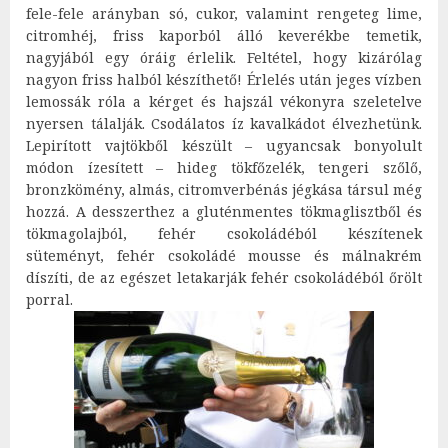
fele-fele arányban só, cukor, valamint rengeteg lime,
citromhéj, friss kaporból álló keverékbe temetik,
nagyjából egy óráig érlelik. Feltétel, hogy kizárólag
nagyon friss halból készíthető! Érlelés után jeges vízben
lemossák róla a kérget és hajszál vékonyra szeletelve
nyersen tálalják. Csodálatos íz kavalkádot élvezhetünk.
Lepirított vajtökből készült – ugyancsak bonyolult
módon ízesített – hideg tökfőzelék, tengeri szőlő,
bronzkömény, almás, citromverbénás jégkása társul még
hozzá. A desszerthez a gluténmentes tökmaglisztből és
tökmagolajból, fehér csokoládéból készítenek
süteményt, fehér csokoládé mousse és málnakrém
díszíti, de az egészet letakarják fehér csokoládéból őrölt
porral.