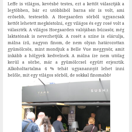
Leffe is világos, kevésbé testes, ezt a kettőt választják a
legtöbben, bár ez utóbbiból barna sör is volt, ami
erősebb, testesebb. A Hoegaarden sörből ugyancsak
kettőt lehetett megkóstolni, egy világos és egy rosé volt a
választék. A világos Hoegaarden valójában búzasör, még
laktatónak is nevezhetjük. A rosét a színe is elárulja,
málna ízű, nagyon finom, de nem olyan határozottan
gyümölcsös, mint mondjuk a Belle Vue meggysör, amit
inkább a hölgyek kedvelnek. A málna íze nem utólag
kerül a sörbe, már a gyümölccsel együtt erjesztik.
Alkoholtartalma 4 % tehát ugyanannyit lehet inni
belőle, mit egy világos sörből, de sokkal finomabb!