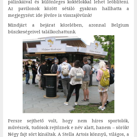
pálinkáival és különleges koktélokkal lehet leöblíteni.
Az pavilonok között sétáló gyakran hallhatta a
megjegyzést: ide jövőre is visszajövünk!
Mindjárt a bejárat közelében, azonnal Belgium
büszkeségeivel találkozhattunk.
Persze sejthető volt, hogy nem híres sportolók,
művészek, tudósok rejtőznek e név alatt, hanem – sörök!
Négy fajt sört kínáltak. A Stella Artois könnyű, világos, a