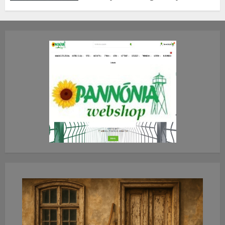
TE mit gondolsz erről?
2026.JÚLIUS.23. CSÜTÖRTÖK.
0
0