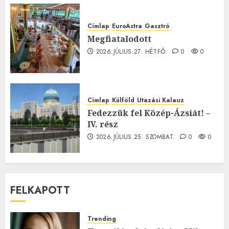
Címlap
EuroAstra
Gasztró
Megfiatalodott
2026.JÚLIUS.27. HÉTFŐ.
0
0
Címlap
Külföld
Utazási Kalauz
Fedezzük fel Közép-Ázsiát! –
IV. rész
2026.JÚLIUS.25. SZOMBAT.
0
0
FELKAPOTT
Trending