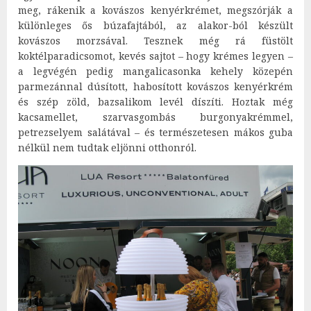
meg, rákenik a kovászos kenyérkrémet, megszórják a
különleges ős búzafajtából, az alakor-ból készült
kovászos morzsával. Tesznek még rá füstölt
koktélparadicsomot, kevés sajtot – hogy krémes legyen –
a legvégén pedig mangalicasonka kehely közepén
parmezánnal dúsított, habosított kovászos kenyérkrém
és szép zöld, bazsalikom levél díszíti. Hoztak még
kacsamellet, szarvasgombás burgonyakrémmel,
petrezselyem salátával – és természetesen mákos guba
nélkül nem tudtak eljönni otthonról.