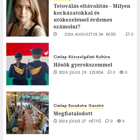
Tetoválás eltávolítás – Milyen
kockázatokkal és
utókezeléssel érdemes
számolni?
2026.AUGUSZTUS.04. KEDD.
0
0
Címlap
Közszolgálati
Kultúra
Hősök gyerekszemmel
2026.JÚLIUS.29. SZERDA.
0
0
Címlap
EuroAstra
Gasztró
Megfiatalodott
2026.JÚLIUS.27. HÉTFŐ.
0
0