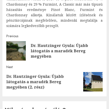
Chardonnay és 29 % Furmint, A Classic már más típusú
házasítás eredménye Pinot Blanc, Furmint és
Chardonnay alkotja. Kínálatuk között ízlésének és
pénztárcájának megfelelően, mindenki megtalálja a
számára legkedvezőbb pezsgőt.
Post
Previous
Dr. Hautzinger Gyula: Újabb
navigation
Pre
látogatás a maradék Bereg
post
megyében
Next
Dr. Hautzinger Gyula: Újabb
Next
látogatás a maradék Bereg
post:
megyében (2. rész)