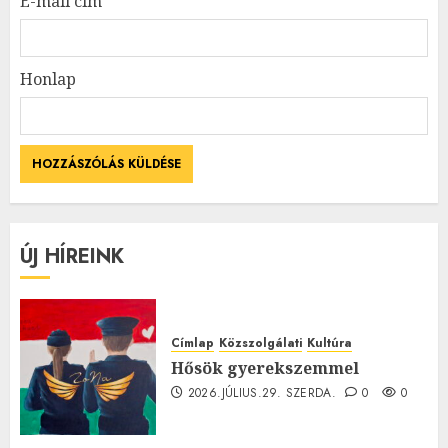
E-mail cím
*
Honlap
ÚJ HÍREINK
Címlap
Közszolgálati
Kultúra
Hősök gyerekszemmel
2026.JÚLIUS.29. SZERDA.
0
0