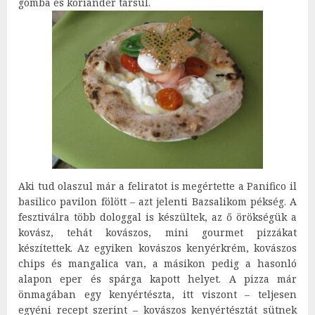
gomba és koriander társul.
Aki tud olaszul már a feliratot is megértette a Panifico il
basilico pavilon fölött – azt jelenti Bazsalikom pékség. A
fesztiválra több dologgal is készültek, az ő örökségük a
kovász, tehát kovászos, mini gourmet pizzákat
készítettek. Az egyiken kovászos kenyérkrém, kovászos
chips és mangalica van, a másikon pedig a hasonló
alapon eper és spárga kapott helyet. A pizza már
önmagában egy kenyértészta, itt viszont – teljesen
egyéni recept szerint – kovászos kenyértésztát sütnek