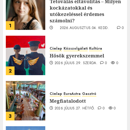
Tetoválás eltávolítás – Milyen
kockázatokkal és
utókezeléssel érdemes
számolni?
1
2026.AUGUSZTUS.04. KEDD.
0
0
Címlap
Közszolgálati
Kultúra
Hősök gyerekszemmel
2026.JÚLIUS.29. SZERDA.
0
0
2
Címlap
EuroAstra
Gasztró
Megfiatalodott
2026.JÚLIUS.27. HÉTFŐ.
0
0
3