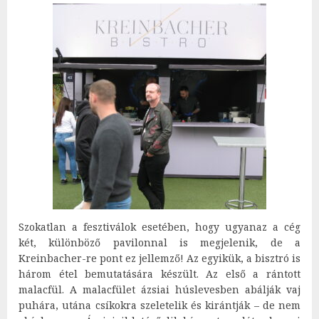
Szokatlan a fesztiválok esetében, hogy ugyanaz a cég
két, különböző pavilonnal is megjelenik, de a
Kreinbacher-re pont ez jellemző! Az egyikük, a bisztró is
három étel bemutatására készült. Az első a rántott
malacfül. A malacfület ázsiai húslevesben abálják vaj
puhára, utána csíkokra szeletelik és kirántják – de nem