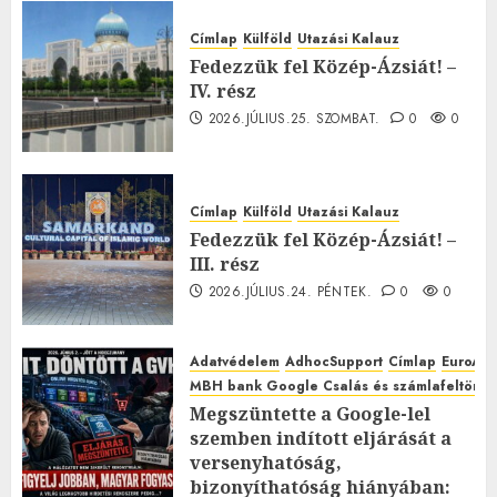
Címlap
Külföld
Utazási Kalauz
Fedezzük fel Közép-Ázsiát! –
IV. rész
2026.JÚLIUS.25. SZOMBAT.
0
0
Címlap
Külföld
Utazási Kalauz
Fedezzük fel Közép-Ázsiát! –
III. rész
2026.JÚLIUS.24. PÉNTEK.
0
0
Adatvédelem
AdhocSupport
Címlap
EuroAst
MBH bank Google Csalás és számlafeltörés 
Megszüntette a Google-lel
szemben indított eljárását a
versenyhatóság,
bizonyíthatóság hiányában: