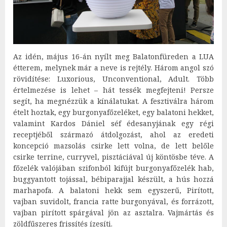
Az idén, május 16-án nyílt meg Balatonfüreden a LUA
étterem, melynek már a neve is rejtély. Három angol szó
rövidítése: Luxorious, Unconventional, Adult. Több
értelmezése is lehet – hát tessék megfejteni! Persze
segít, ha megnézzük a kínálatukat. A fesztiválra három
ételt hoztak, egy burgonyafőzeléket, egy balatoni hekket,
valamint Kardos Dániel séf édesanyjának egy régi
receptjéből származó átdolgozást, ahol az eredeti
koncepció mazsolás csirke lett volna, de lett belőle
csirke terrine, curryvel, pisztáciával új köntösbe téve. A
főzelék valójában szifonból kifújt burgonyafőzelék hab,
buggyantott tojással, bébiparajjal készült, a hús hozzá
marhapofa. A balatoni hekk sem egyszerű, Pirított,
vajban suvidolt, francia ratte burgonyával, és forrázott,
vajban pirított spárgával jön az asztalra. Vajmártás és
zöldfűszeres frissítés ízesíti.