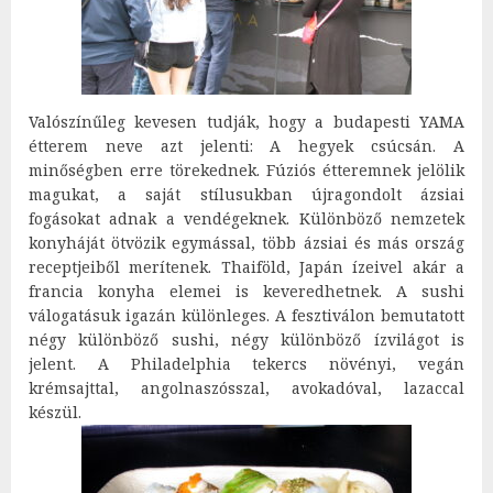
Valószínűleg kevesen tudják, hogy a budapesti YAMA
étterem neve azt jelenti: A hegyek csúcsán. A
minőségben erre törekednek. Fúziós étteremnek jelölik
magukat, a saját stílusukban újragondolt ázsiai
fogásokat adnak a vendégeknek. Különböző nemzetek
konyháját ötvözik egymással, több ázsiai és más ország
receptjeiből merítenek. Thaiföld, Japán ízeivel akár a
francia konyha elemei is keveredhetnek. A sushi
válogatásuk igazán különleges. A fesztiválon bemutatott
négy különböző sushi, négy különböző ízvilágot is
jelent. A Philadelphia tekercs növényi, vegán
krémsajttal, angolnaszósszal, avokadóval, lazaccal
készül.