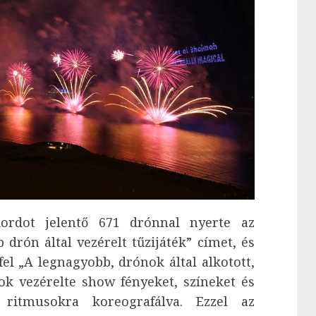
kordot jelentő 671 drónnal nyerte az
 drón által vezérelt tűzijáték” címet, és
fel „A legnagyobb, drónok által alkotott,
ok vezérelte show fényeket, színeket és
s ritmusokra koreografálva. Ezzel az