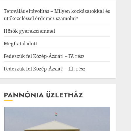
Tetoválás eltávolítás – Milyen kockázatokkal és
utókezeléssel érdemes számolni?
Hősök gyerekszemmel
Megfiatalodott
Fedezzük fel Közép-Ázsiát! – IV. rész
Fedezzük fel Közép-Ázsiát! – III. rész
PANNÓNIA ÜZLETHÁZ