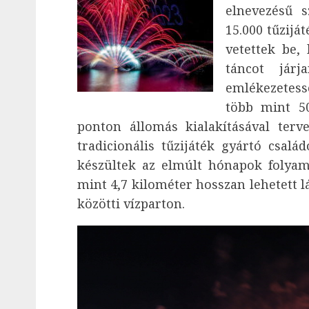
elnevezésű s
15.000 tűzijá
vetettek be,
táncot jár
emlékezetess
több mint 5
ponton állomás kialakításával terv
tradicionális tűzijáték gyártó csal
készültek az elmúlt hónapok folyam
mint 4,7 kilométer hosszan lehetett l
közötti vízparton.