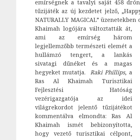
emírségnek a tavalyi saját 458 drón
tűzijáték az új kezdetet jelző, „Ha
NATURALLY MAGICAL” üzenetekben cs
Khaimah logójára változtatták át,
ami az emírség három
legjellemzőbb természeti elemét a
hullámzó tengert, a lankás
sivatagi dűnéket és a magas
hegyeket mutatja.
Raki Phillips
, a
Ras Al Khaimah Turisztikai
Fejlesztési Hatóság
vezérigazgatója az idei
világrekordot jelentő tűzijátékot
kommentálva elmondta: Ras Al
Khaimah ismét bebizonyította,
hogy vezető turisztikai célpont,