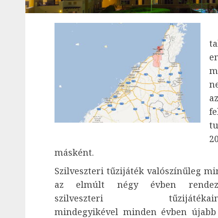
A
t
e
m
n
a
f
t
2
másként.
Szilveszteri tűzijáték valószínűleg 
az elmúlt négy évben rendez
szilveszteri tűzijátékain
mindegyikével minden évben újabb