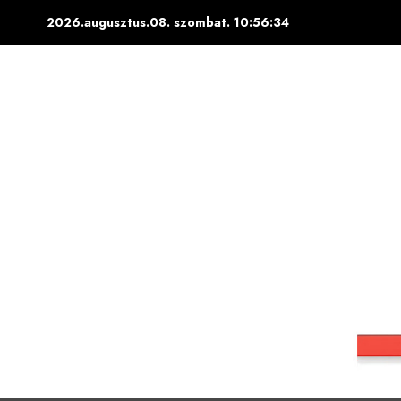
Skip
2026.augusztus.08. szombat.
10:56:35
to
content