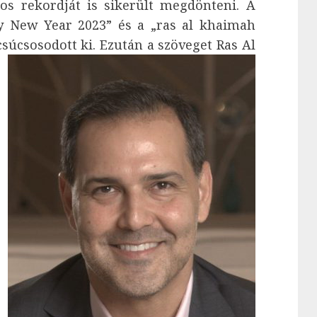
os rekordját is sikerült megdönteni. A
ppy New Year 2023” és a „ras al khaimah
úcsosodott ki.
Ezután a szöveget Ras Al