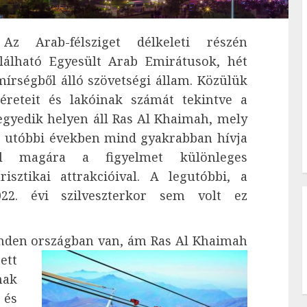
z Arab-félsziget délkeleti részén
alálható Egyesült Arab Emirátusok, hét
mírségből álló szövetségi állam. Közülük
éreteit és lakóinak számát tekintve a
egyedik helyen áll Ras Al Khaimah, mely
z utóbbi években mind gyakrabban hívja
el magára a figyelmet különleges
urisztikai attrakcióival. A legutóbbi, a
022. évi szilveszterkor sem volt ez
minden országban van, ám Ras Al Khaimah
ett
ak
 és