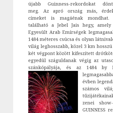
újabb Guinness-rekordokat dönt
meg. Az apró ország más, érde
címeket is magáénak mondhat. 
található a Jebel Jais hegy, amely
Egyesült Arab Emírségek legmagasa
1484 méteres csúcsa és olyan látniva
világ leghosszabb, közel 3 km hosszú 
két végpont között kifeszített drótköt
egyedül száguldanak végig az utaso
szánkópályája, és az 1484 by 
legmagasabb
évben legend
számos vilá
tűzijátékaina
zenei show-
GUINNESS re