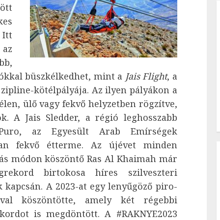
ött
kes
Itt
 az
bb,
lókkal büszkélkedhet, mint a
Jais Flight
, a
zipline-kötélpályája. Az ilyen pályákon a
élen, ülő vagy fekvő helyzetben rögzítve,
k. A Jais Sledder, a régió leghosszabb
Puro, az Egyesült Arab Emírségek
an fekvő étterme.
Az újévet minden
ás módon köszöntő Ras Al Khaimah már
grekord birtokosa híres szilveszteri
k kapcsán. A 2023-at egy lenyűgöző piro-
val köszöntötte, amely két régebbi
kordot is megdöntött. A #RAKNYE2023