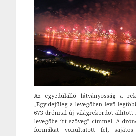
Az egyedülálló látványosság a re
„Egyidejűleg a levegőben levő legtöbb
673 drónnal új világrekordot állított 
levegőbe írt szöveg” címmel. A drón
formákat vonultatott fel, sajáto