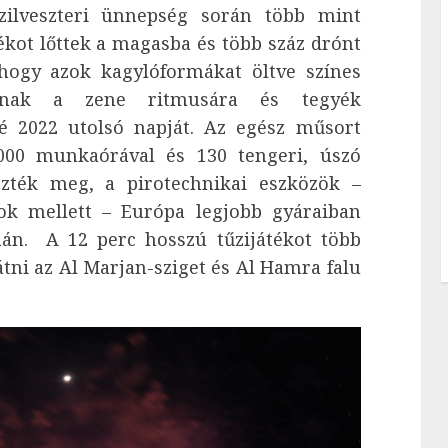
zilveszteri ünnepség során több mint
tékot lőttek a magasba és több száz drónt
 hogy azok kagylóformákat öltve színes
janak a zene ritmusára és tegyék
é 2022 utolsó napját. Az egész műsort
000 munkaórával és 130 tengeri, úszó
ezték meg, a pirotechnikai eszközök –
ádok mellett – Európa legjobb gyáraiban
án. A 12 perc hosszú tűzijátékot több
átni az Al Marjan-sziget és Al Hamra falu