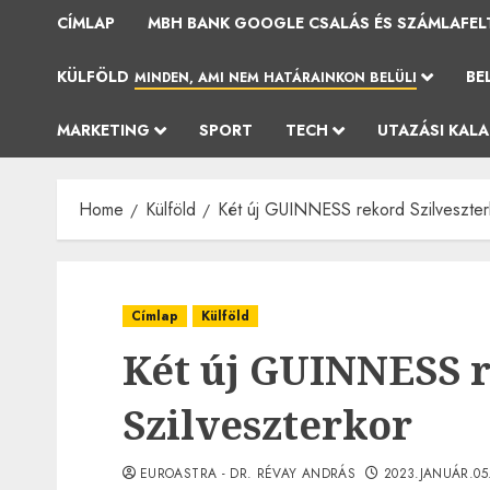
CÍMLAP
MBH BANK GOOGLE CSALÁS ÉS SZÁMLAFEL
KÜLFÖLD
BE
MINDEN, AMI NEM HATÁRAINKON BELÜLI
MARKETING
SPORT
TECH
UTAZÁSI KAL
Home
Külföld
Két új GUINNESS rekord Szilveszter
Címlap
Külföld
Két új GUINNESS 
Szilveszterkor
EUROASTRA - DR. RÉVAY ANDRÁS
2023.JANUÁR.05