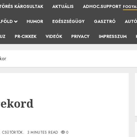
TÖRÉS KÁROSULTAK
AKTUÁLIS
ADHOC.SUPPORT
FOGYA
LFÖLD
HUMOR
EGÉSZSÉGÜGY
GASZTRÓ
AUT
AUZ
PR-CIKKEK
VIDEÓK
PRIVACY
IMPRESSZUM
kor
rekord
. CSÜTÖRTÖK.
3 MINUTES READ
0