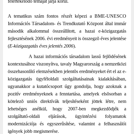
felértékelõdõ témáját járja körül.
A tematikus szám fontos részét képezi a BME-UNESCO
Információs Társadalom- és Trendkutató Központ által immár
második alkalommal összeállított, a hazai e-közigazgatás
fejlesztésének 2006. évi eredményeit is összegzõ éves jelentése
(
E-közigazgatás éves jelentés 2006
).
A hazai információs társadalom lassú fejlõdésének
kontextusához viszonyítva, tavaly Magyarország a nemzetközi
összehasonlító elemzésekben jelentõs eredményeket ért el az e-
közigazgatás ügyféloldali szolgáltatásainak kialakításában,
ugyanakkor a kutatócsoport úgy gondolja, hogy azoknak a
pozitív eredményeknek a fenntartása, amelyek elsõsorban a
kötelezõ uniós direktívák teljesítéseként jöttek létre, nem
lehetséges anélkül, hogy 2007-ben megkezdõdjék a
szolgáltató-oldali eljárások, ügyintézési folyamatok
modernizációja és egyszerûsítése, valamint a felhasználói
igények jobb megismerése.