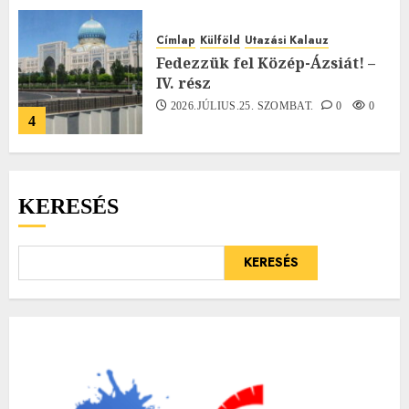
Címlap
Külföld
Utazási Kalauz
Fedezzük fel Közép-Ázsiát! –
IV. rész
2026.JÚLIUS.25. SZOMBAT.
0
0
4
KERESÉS
KERESÉS