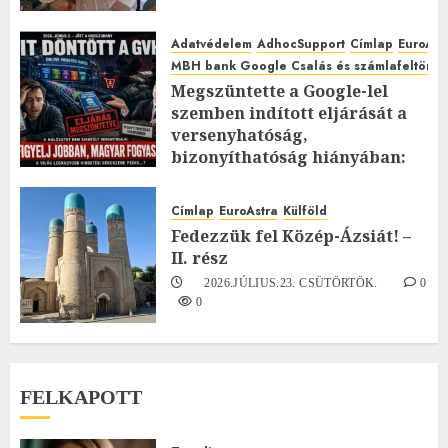
Adatvédelem
AdhocSupport
Címlap
EuroAst
MBH bank Google Csalás és számlafeltörés 
Megszüntette a Google-lel
szemben indított eljárását a
versenyhatóság,
bizonyíthatóság hiányában:
TE mit gondolsz erről?
2026.JÚLIUS.23. CSÜTÖRTÖK.
0
Címlap
EuroAstra
Külföld
0
Fedezzük fel Közép-Ázsiát! –
II. rész
2026.JÚLIUS.23. CSÜTÖRTÖK.
0
0
FELKAPOTT