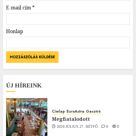
E-mail cím
*
Honlap
ÚJ HÍREINK
Címlap
EuroAstra
Gasztró
Megfiatalodott
2026.JÚLIUS.27. HÉTFŐ.
0
0