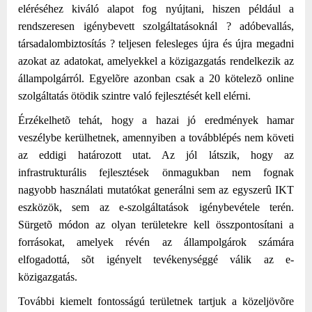
eléréséhez kiváló alapot fog nyújtani, hiszen például a
rendszeresen igénybevett szolgáltatásoknál ? adóbevallás,
társadalombiztosítás ? teljesen felesleges újra és újra megadni
azokat az adatokat, amelyekkel a közigazgatás rendelkezik az
állampolgárról. Egyelõre azonban csak a 20 kötelezõ online
szolgáltatás ötödik szintre való fejlesztését kell elérni.
Érzékelhetõ tehát, hogy a hazai jó eredmények hamar
veszélybe kerülhetnek, amennyiben a továbblépés nem követi
az eddigi határozott utat. Az jól látszik, hogy az
infrastrukturális fejlesztések önmagukban nem fognak
nagyobb használati mutatókat generálni sem az egyszerû IKT
eszközök, sem az e-szolgáltatások igénybevétele terén.
Sürgetõ módon az olyan területekre kell összpontosítani a
forrásokat, amelyek révén az állampolgárok számára
elfogadottá, sõt igényelt tevékenységgé válik az e-
közigazgatás.
További kiemelt fontosságú területnek tartjuk a közeljövõre