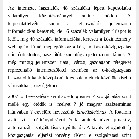
Az internetet használók 48 százaléka lépett kapcsolatba
valamilyen közintézménnyel online módon. A
kapcsolatfelvétel során a felhasználók jellemzõen
információkat keresnek, de 16 százalék valamilyen ûrlapot is
letölt, míg 40 százalék információkat keresett a közintézmény
weblapján. Ennél meglepõbb az a kép, amit az e-közigazgatás
iránt érdeklõdõk, használók szociológiai jellemzõinél látunk. A
még mindig jellemzõen fiatal, városi, gazdagabb rétegeket
reprezentáló internetezõkkel szemben az e-közigazgatás
használói inkább középkorúak és sokan élnek közülük kisebb
városokban, községekben.
2007-tõl bevezetésre kerül az eddig ismert 4 szolgáltatási szint
mellé egy ötödik is, melyet ? jó magyar szakterminus
hiányában ? egyelõre nevezzünk
targetizációnak
. A fogalom
alatt azt a célirányultságot értik, aminek révén proaktív,
automatizált szolgáltatások nyújthatók. A tavaly elfogadott új
közigazgatási eljárási törvény (Ket.) e szolgáltatási szint