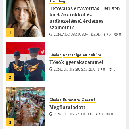
Trending
Tetoválás eltávolítás – Milyen
kockázatokkal és
utókezeléssel érdemes
számolni?
1
2026.AUGUSZTUS.04. KEDD.
0
0
Címlap
Közszolgálati
Kultúra
Hősök gyerekszemmel
2026.JÚLIUS.29. SZERDA.
0
0
2
Címlap
EuroAstra
Gasztró
Megfiatalodott
2026.JÚLIUS.27. HÉTFŐ.
0
0
3