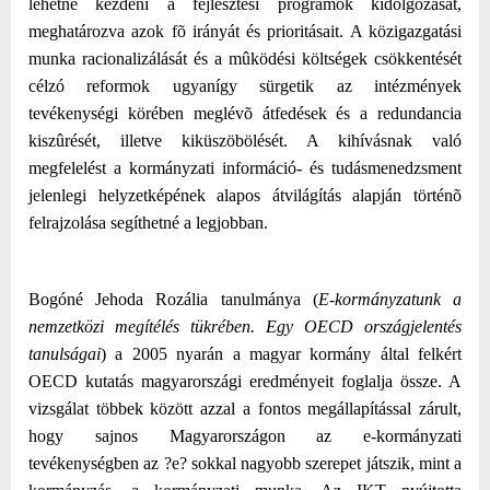
lehetne kezdeni a fejlesztési programok kidolgozását,
meghatározva azok fõ irányát és prioritásait. A közigazgatási
munka racionalizálását és a mûködési költségek csökkentését
célzó reformok ugyanígy sürgetik az intézmények
tevékenységi körében meglévõ átfedések és a redundancia
kiszûrését, illetve kiküszöbölését. A kihívásnak való
megfelelést a kormányzati információ- és tudásmenedzsment
jelenlegi helyzetképének alapos átvilágítás alapján történõ
felrajzolása segíthetné a legjobban.
Bogóné Jehoda Rozália tanulmánya (
E-kormányzatunk a
nemzetközi megítélés tükrében.
Egy OECD országjelentés
tanulságai
) a
2005 nyarán a magyar kormány által felkért
OECD kutatás magyarországi eredményeit foglalja össze. A
vizsgálat többek között azzal a fontos megállapítással zárult,
hogy sajnos
Magyarországon az e-kormányzati
tevékenységben az ?e? sokkal nagyobb szerepet játszik, mint a