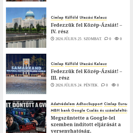
Címlap
Külföld
Utazási Kalauz
Fedezzük fel Közép-Ázsiát! –
IV. rész
2026.JÚLIUS.25. SZOMBAT.
0
0
Címlap
Külföld
Utazási Kalauz
Fedezzük fel Közép-Ázsiát! –
III. rész
2026.JÚLIUS.24. PÉNTEK.
0
0
Adatvédelem
AdhocSupport
Címlap
EuroAst
MBH bank Google Csalás és számlafeltörés 
Megszüntette a Google-lel
szemben indított eljárását a
versenyhatóság,