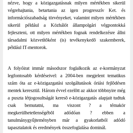
nézve, hogy a közigazgatásnak milyen mértékben sikerül
végrehajtania, betartania az igen progresszív Ket. és
információszabadság törvényeket, valamint milyen mértékben
sikerül például a Közhálót állampolgári végpontokká
fejleszteni, ott milyen mértékben fognak rendelkezésre állni
társadalmi közvetítõként (is) tevékenykedõ szakemberek,
például IT-mentorok.
A folyóirat immár másodszor foglalkozik az e-kormányzat
legfontosabb kérdéseivel: a 2004-ben megjelent tematikus
szám óta az e-közigazgatási szolgáltatások óriási fejlõdésen
mentek keresztül. Három évvel ezelõtt az akkor többnyire még
a puszta létjogosultságát keresõ e-közigazgatás alapjait tudtuk
csak bemutatni, ma viszont ? a témakör
megkerülhetetlenségébõl adódóan ? ebben a
tanulmánygyûjteményben már a gyakorlatból adódó
tapasztalatok és eredmények összefoglalása dominál.