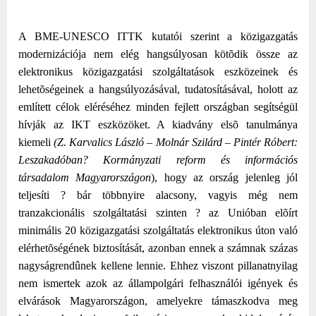
A BME-UNESCO ITTK kutatói szerint a közigazgatás
modernizációja nem elég hangsúlyosan kötõdik össze az
elektronikus közigazgatási szolgáltatások eszközeinek és
lehetõségeinek a hangsúlyozásával, tudatosításával, holott az
említett célok eléréséhez minden fejlett országban segítségül
hívják az IKT eszközöket. A kiadvány elsõ tanulmánya
kiemeli
(Z. Karvalics László – Molnár Szilárd – Pintér Róbert:
Leszakadóban? Kormányzati reform és információs
társadalom Magyarországon
), hogy az ország jelenleg jól
teljesíti ? bár többnyire alacsony, vagyis még nem
tranzakcionális szolgáltatási szinten ? az Unióban elõírt
minimális 20 közigazgatási szolgáltatás elektronikus úton való
elérhetõségének biztosítását, azonban ennek a számnak százas
nagyságrendûnek kellene lennie. Ehhez viszont pillanatnyilag
nem ismertek azok az állampolgári felhasználói igények és
elvárások Magyarországon, amelyekre támaszkodva meg