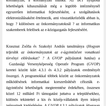
kormányzás, a kormányzati munka
. Az IKT nyújtotta
lehetõségek kihasználását még a legtöbb intézménynél
egyszerûen informatikai fejlesztésként, a szolgáltatások
elektronizálásaként értelmezik, ami visszatükrözõdik abban is,
hogy ? különösen az önkormányzatoknál ? az informatikus
szakemberek felelõsek az e-közigazgatás fejlesztéséért.
Krasznai Zsófia és Szakolyi András tanulmánya (
Hogyan
teljesítik az önkormányzatok az e-ügyintézésre vonatkozó
törvényi elõírásokat? ? A GVOP pályázatok hatása
) a
Gazdasági Versenyképesség Operatív Program (GVOP)
keretei között kiírt 4.3.1 és 4.3.2 pályázatok eredményét
összegzi. A programokkal többek között az önkormányzatok
mûködésének informatikai korszerûsítését célozták e-
ügyintézési lehetõségek megteremtése érdekében, összesen
közel 12 milliárd Ft támogatást juttatva a településekhez,
különös tekintettel a kis és közép-vállalatok ilyen irányú
igényeinek kielégítésére. A GVOP 4.3.1 pályázatok átlagosan