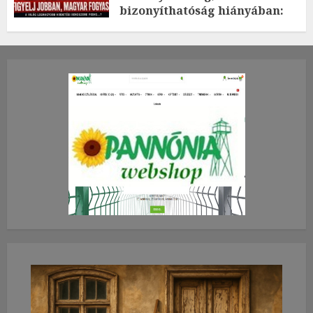
bizonyíthatóság hiányában:
TE mit gondolsz erről?
2026.JÚLIUS.23. CSÜTÖRTÖK.
0
0