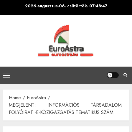
Skip
2026.augusztus.06. csütörtök.
07:48:48
to
content
Primary
Menu
Home
EuroAstra
MEGJELENT: INFORMÁCIÓS TÁRSADALOM
FOLYÓIRAT -E-KÖZIGAZGATÁS TEMATIKUS SZÁM