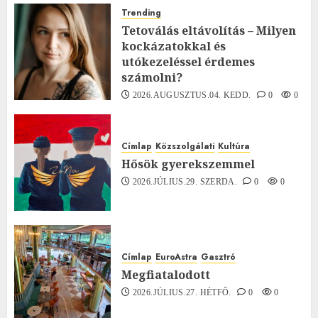
Trending
Tetoválás eltávolítás – Milyen
kockázatokkal és
utókezeléssel érdemes
számolni?
2026.AUGUSZTUS.04. KEDD.
0
0
Címlap
Közszolgálati
Kultúra
Hősök gyerekszemmel
2026.JÚLIUS.29. SZERDA.
0
0
Címlap
EuroAstra
Gasztró
Megfiatalodott
2026.JÚLIUS.27. HÉTFŐ.
0
0