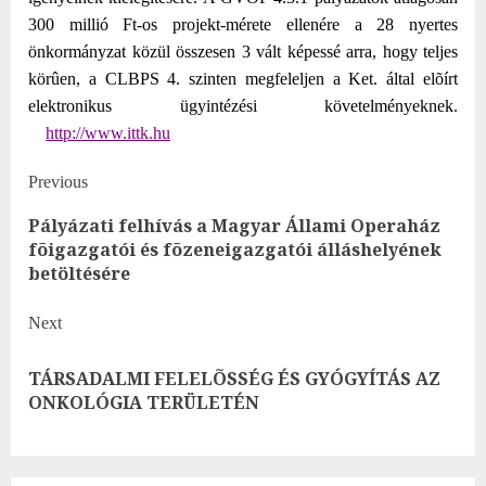
300 millió Ft-os projekt-mérete ellenére a 28 nyertes
önkormányzat közül összesen 3 vált képessé arra, hogy teljes
körûen, a CLBPS 4. szinten megfeleljen a Ket. által elõírt
elektronikus ügyintézési követelményeknek.
http://www.ittk.hu
Post
Previous
Pályázati felhívás a Magyar Állami Operaház
navigation
Pre
fõigazgatói és fõzeneigazgatói álláshelyének
post
betöltésére
Next
TÁRSADALMI FELELÕSSÉG ÉS GYÓGYÍTÁS AZ
Next
ONKOLÓGIA TERÜLETÉN
post: