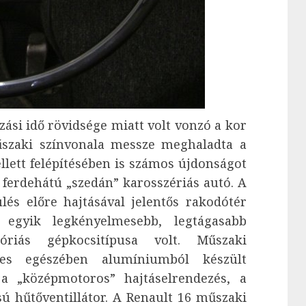
ási idő rövidsége miatt volt vonzó a kor
űszaki színvonala messze meghaladta a
llett felépítésében is számos újdonságot
ő ferdehátú „szedán” karosszériás autó. A
lés előre hajtásával jelentős rakodótér
r egyik legkényelmesebb, legtágasabb
góriás gépkocsitípusa volt. Műszaki
jes egészében alumíniumból készült
a „középmotoros” hajtáselrendezés, a
sú hűtőventillátor. A Renault 16 műszaki