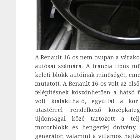
A Renault 16-os nem csupán a várakoz
autósai számára. A francia típus m
keleti blokk autóinak minőségét, eme
mutatott. A Renault 16-os volt az els
felépítésnek köszönhetően a hátsó ü
volt kialakítható, egyúttal a ko
utastérrel rendelkező középkate
újdonságai közé tartozott a tel
motorblokk és hengerfej öntvény, 
generátor, valamint a villamos hajtá