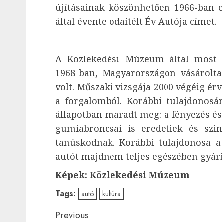
újításainak köszönhetően 1966-ban e
által évente odaítélt Év Autója címet.
A Közlekedési Múzeum által most m
1968-ban, Magyarországon vásárolta
volt. Műszaki vizsgája 2000 végéig ér
a forgalomból. Korábbi tulajdonosá
állapotban maradt meg: a fényezés és 
gumiabroncsai is eredetiek és szi
tanúskodnak. Korábbi tulajdonosa a g
autót majdnem teljes egészében gyári
Képek: Közlekedési Múzeum
Tags:
autó
kultúra
Post
Previous