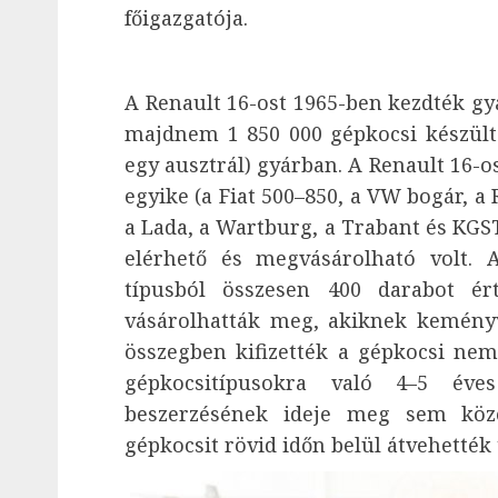
főigazgatója.
A Renault 16-ost 1965-ben kezdték gyár
majdnem 1 850 000 gépkocsi készült a
egy ausztrál) gyárban. A Renault 16-o
egyike (a Fiat 500–850, a VW bogár, a 
a Lada, a Wartburg, a Trabant és KG
elérhető és megvásárolható volt. 
típusból összesen 400 darabot ér
vásárolhatták meg, akiknek keményv
összegben kifizették a gépkocsi nem 
gépkocsitípusokra való 4–5 éve
beszerzésének ideje meg sem közel
gépkocsit rövid időn belül átvehették 