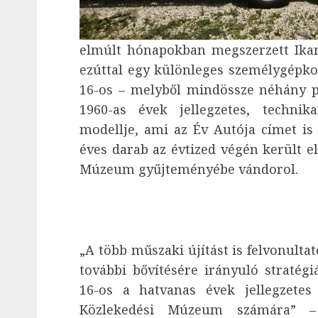
elmúlt hónapokban megszerzett Ika
ezúttal egy különleges személygépkoc
16-os – melyből mindössze néhány p
1960-as évek jellegzetes, techni
modellje, ami az Év Autója címet is
éves darab az évtized végén került el
Múzeum gyűjteményébe vándorol.
„A több műszaki újítást is felvonult
további bővítésére irányuló stratégi
16-os a hatvanas évek jellegzetes
Közlekedési Múzeum számára” 