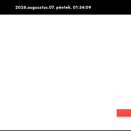
Skip
2026.augusztus.07. péntek.
01:34:10
to
content