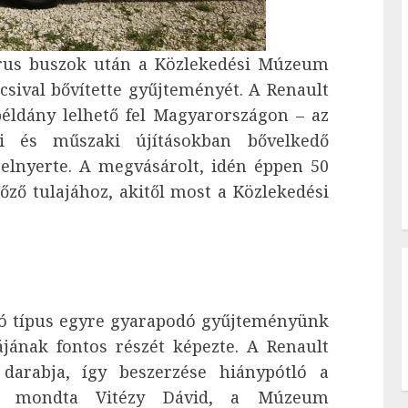
rus buszok után a Közlekedési Múzeum
sival bővítette gyűjteményét. A Renault
éldány lelhető fel Magyarországon – az
kai és műszaki újításokban bővelkedő
 elnyerte. A megvásárolt, idén éppen 50
őző tulajához, akitől most a Közlekedési
ató típus egyre gyarapodó gyűjteményünk
ájának fontos részét képezte. A Renault
 darabja, így beszerzése hiánypótló a
– mondta Vitézy Dávid, a Múzeum