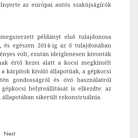
lnyerte az európai autós szakújságírók
egszerzett példányt első tulajdonosa
, és egészen 2014-ig az ő tulajdonában
vényes volt, ezután ideiglenesen kivonták
nak értő kezei alatt a kocsi megkímélt
a kárpitok kiváló állapotúak, a gépkocsi
ntén gondosságról és óvó használatról
épkocsi helyreállítását is elkezdte: az
 állapotában sikerült rekonstruálnia.
Next