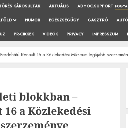
TÖRÉS KÁROSULTAK
AKTUÁLIS
ADHOC.SUPPORT
FOGYA
LFÖLD
HUMOR
EGÉSZSÉGÜGY
GASZTRÓ
AUT
AUZ
PR-CIKKEK
VIDEÓK
PRIVACY
IMPRESSZUM
 – Ferdehátú Renault 16 a Közlekedési Múzeum legújabb szerzemé
leti blokkban –
 16 a Közlekedési
 szerzeménye