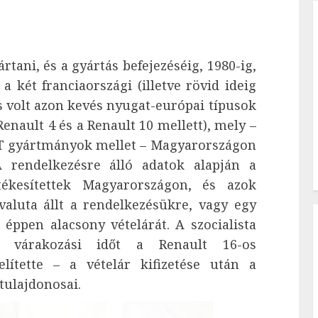
tani, és a gyártás befejezéséig, 1980-ig,
 két franciaországi (illetve rövid ideig
s volt azon kevés nyugat-európai típusok
Renault 4 és a Renault 10 mellett), mely –
ST gyártmányok mellet – Magyarországon
A rendelkezésre álló adatok alapján a
tékesítettek Magyarországon, és azok
aluta állt a rendelkezésükre, vagy egy
éppen alacsony vételárát. A szocialista
s várakozási időt a Renault 16-os
ítette – a vételár kifizetése után a
tulajdonosai.