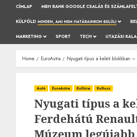
CÍMLAP
MBH BANK GOOGLE CSALÁS ÉS SZÁMLAFEL
KÜLFÖLD
BE
MINDEN, AMI NEM HATÁRAINKON BELÜLI
MARKETING
SPORT
TECH
UTAZÁSI KAL
Home
EuroAstra
Nyugati típus a keleti blokkban
Autó
EuroAstra
Kultúra
Kultusz
Nyugati típus a ke
Ferdehátú Renault
Múzeum legújabb