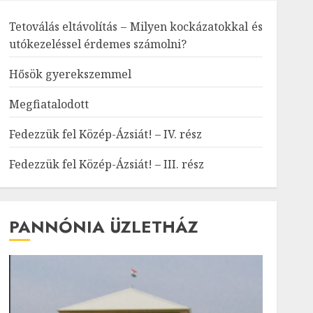
Tetoválás eltávolítás – Milyen kockázatokkal és
utókezeléssel érdemes számolni?
Hősök gyerekszemmel
Megfiatalodott
Fedezzük fel Közép-Ázsiát! – IV. rész
Fedezzük fel Közép-Ázsiát! – III. rész
PANNÓNIA ÜZLETHÁZ