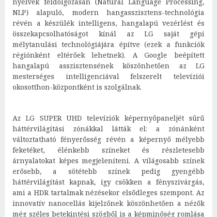
nyelvek feldolgozásán (Natural Language Processing,
NLP) alapuló, modern hangasszisztens-technológia
révén a készülék intelligens, hangalapú vezérlést és
összekapcsolhatóságot kínál az LG saját gépi
mélytanulási technológiájára építve (ezek a funkciók
régiónként eltérőek lehetnek). A Google beépített
hangalapú asszisztensének köszönhetően az LG
mesterséges intelligenciával felszerelt televíziói
okosotthon-központként is szolgálnak.
Az LG SUPER UHD televíziók képernyőpaneljét sűrű
háttérvilágítási zónákkal látták el: a zónánként
változtatható fényerősség révén a képernyő mélyebb
feketéket, élénkebb színeket és részletesebb
árnyalatokat képes megjeleníteni. A világosabb színek
erősebb, a sötétebb színek pedig gyengébb
háttérvilágítást kapnak, így csökken a fényszivárgás,
ami a HDR tartalmak nézésekor elsődleges szempont. Az
innovatív nanocellás kijelzőnek köszönhetően a nézők
még széles betekintési szögből is a képminőség romlása