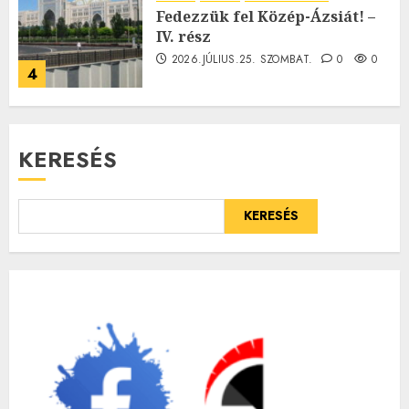
Fedezzük fel Közép-Ázsiát! –
IV. rész
2026.JÚLIUS.25. SZOMBAT.
0
0
4
KERESÉS
KERESÉS