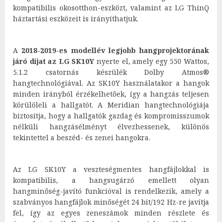
kompatibilis okosotthon-eszközt, valamint az LG ThinQ
háztartási eszközeit is irányíthatjuk.
A
2018-2019-es modellév legjobb hangprojektorának
járó díjat az LG SK10Y
nyerte el, amely egy 550 Wattos,
5.1.2 csatornás készülék Dolby Atmos®
hangtechnológiával. Az SK10Y használatakor a hangok
minden irányból érzékelhetőek, így a hangzás teljesen
körülöleli a hallgatót. A Meridian hangtechnológiája
biztosítja, hogy a hallgatók gazdag és kompromisszumok
nélküli hangzásélményt élvezhessenek, különös
tekintettel a beszéd- és zenei hangokra.
Az LG SK10Y a veszteségmentes hangfájlokkal is
kompatibilis, a hangsugárzó emellett olyan
hangminőség-javító funkcióval is rendelkezik, amely a
szabványos hangfájlok minőségét 24 bit/192 Hz-re javítja
fel, így az egyes zeneszámok minden részlete és