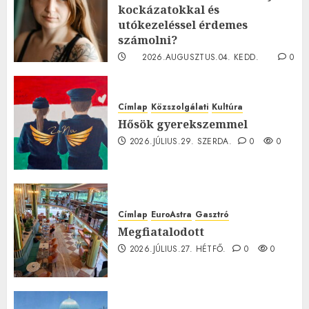
kockázatokkal és
utókezeléssel érdemes
számolni?
2026.AUGUSZTUS.04. KEDD.
0
0
Címlap
Közszolgálati
Kultúra
Hősök gyerekszemmel
2026.JÚLIUS.29. SZERDA.
0
0
Címlap
EuroAstra
Gasztró
Megfiatalodott
2026.JÚLIUS.27. HÉTFŐ.
0
0