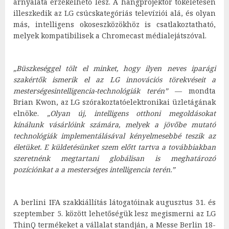
árnyalata érzékelhető lesz.
A hangprojektor tökéletesen
illeszkedik az LG csúcskategóriás televíziói alá,
és olyan
más, intelligens okoseszközökhöz is csatlakoztatható,
melyek kompatibilisek a Chromecast médialejátszóval.
„Büszkeséggel tölt el minket, hogy ilyen neves iparági
szakértők ismerik el az LG innovációs törekvéseit a
mesterségesintelligencia-technológiák terén”
— mondta
Brian Kwon, az LG szórakoztatóelektronikai üzletágának
elnöke.
„Olyan új, intelligens otthoni megoldásokat
kínálunk vásárlóink számára, melyek a jövőbe mutató
technológiák implementálásával kényelmesebbé teszik az
életüket. E küldetésünket szem előtt tartva a továbbiakban
szeretnénk megtartani globálisan is meghatározó
pozíciónkat a a mesterséges intelligencia terén.”
A berlini IFA szakkiállítás látogatóinak augusztus 31. és
szeptember 5. között lehetőségük lesz megismerni az LG
ThinQ termékeket a vállalat standján, a Messe Berlin 18-