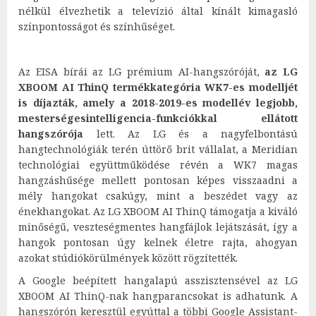
nélkül élvezhetik a televízió által kínált kimagasló
színpontosságot és színhűséget.
Az EISA bírái az LG prémium AI-hangszóróját,
az LG
XBOOM AI ThinQ termékkategória WK7-es modelljét
is díjazták, amely a 2018-2019-es modellév legjobb,
mesterségesintelligencia-funkciókkal ellátott
hangszórója
lett. Az LG és a nagyfelbontású
hangtechnológiák terén úttörő brit vállalat, a Meridian
technológiai együttműködése révén a WK7 magas
hangzáshűsége mellett pontosan képes visszaadni a
mély hangokat csakúgy, mint a beszédet vagy az
énekhangokat. Az LG XBOOM AI ThinQ támogatja a kiváló
minőségű, veszteségmentes hangfájlok lejátszását, így a
hangok pontosan úgy kelnek életre rajta, ahogyan
azokat stúdiókörülmények között rögzítették.
A Google beépített hangalapú asszisztensével az LG
XBOOM AI ThinQ-nak hangparancsokat is adhatunk. A
hangszórón keresztül egyúttal a többi Google Assistant-