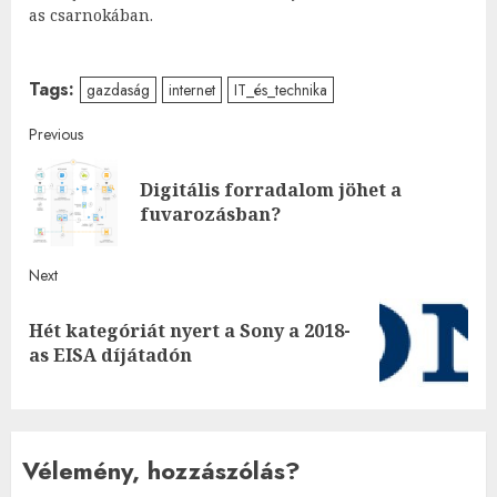
as csarnokában.
Tags:
gazdaság
internet
IT_és_technika
Post
Previous
navigation
Digitális forradalom jöhet a
Pre
fuvarozásban?
post
Next
Hét kategóriát nyert a Sony a 2018-
Next
as EISA díjátadón
post:
Vélemény, hozzászólás?