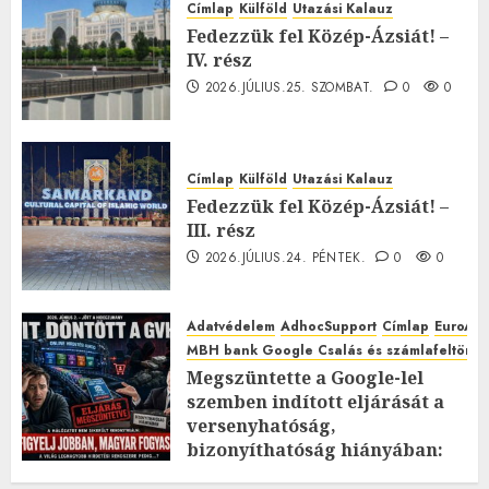
Címlap
Külföld
Utazási Kalauz
Fedezzük fel Közép-Ázsiát! –
IV. rész
2026.JÚLIUS.25. SZOMBAT.
0
0
Címlap
Külföld
Utazási Kalauz
Fedezzük fel Közép-Ázsiát! –
III. rész
2026.JÚLIUS.24. PÉNTEK.
0
0
Adatvédelem
AdhocSupport
Címlap
EuroAst
MBH bank Google Csalás és számlafeltörés 
Megszüntette a Google-lel
szemben indított eljárását a
versenyhatóság,
bizonyíthatóság hiányában:
TE mit gondolsz erről?