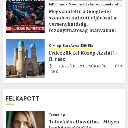
MBH bank Google Csalás és számlafeltörés 
Megszüntette a Google-lel
szemben indított eljárását a
versenyhatóság,
bizonyíthatóság hiányában:
TE mit gondolsz erről?
2026.JÚLIUS.23. CSÜTÖRTÖK.
0
Címlap
EuroAstra
Külföld
0
Fedezzük fel Közép-Ázsiát! –
II. rész
2026.JÚLIUS.23. CSÜTÖRTÖK.
0
0
FELKAPOTT
Trending
Tetoválás eltávolítás – Milyen
kockázatokkal és