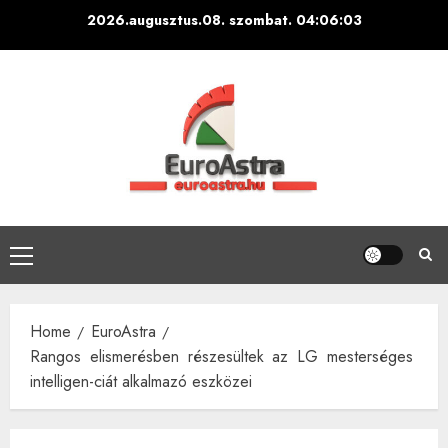
Skip
2026.augusztus.08. szombat.
04:06:04
to
content
Primary
Menu
Home
EuroAstra
Rangos elismerésben részesültek az LG mesterséges
intelligen-ciát alkalmazó eszközei