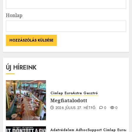
Honlap
ÚJ HÍREINK
Címlap
EuroAstra
Gasztró
Megfiatalodott
2026.JÚLIUS.27. HÉTFŐ.
0
0
Adatvédelem
AdhocSupport
Címlap
EuroAst