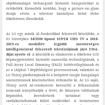
objektumalapú térhangzást biztosító hangszórókat is
értékelték. Kiemelték továbbá, hogy a picture-on-glass
dizájn révén a televízió bármilyen bels
ő térbe
tökéletesen illeszkedik.
Az LG egy másik AI-funkciókkal felszerelt készüléke, a
65 hüvelykes
SK9500 típusú SUPER UHD TV a 2018-
2019-es modellév legjobb mesterséges
intelligenciával felszerelt televíziójának járó EISA-
díjat nyerte el
. A készülék az elismerést a tökéletes LCD
képmegjelenítést biztosító nanocella-technológiának, a
Full-Array Local Dimming (FALD) háttérvilágításnak és
az α (Alpha) 7 képfeldolgozó processzornak, valamint az
LG ThinQ platformjának és a beépített Google hangalapú
asszisztensnek köszönhetően érdemelte ki. Az LG saját,
ThinQ nevű AI-rendszerén keresztül a felhasználók
nemcsak irányíthatják a tévét, de könnyen válthatnak
képmódot, kereshetnek tartalmat vagy
csatlakoztathatnak külső eszközöket. A természetes