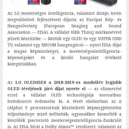
Az LG mesterséges intelligencia, valamint dizájn terén
megvalósított fejlesztéseit díjazta az Európai Kép- és
Hangszövetség (European Imaging and Sound
Association — EISA). A vállalat több ThinQ márkanévvel
jelzett készüléke — köztük egy OLED és egy SUPER UHD
TV, valamint egy XBOOM hangsugárzó — nyert EISA-díjat
a magas képminőséget, a mesterségesintelligencia-
képességeket és a kiváló hangzást értékelő
kategóriákban.
Az
LG OLED65E8 a
2018-2019-es modellév legjobb
OLED tévéjének járó díjat nyerte el
— az elismerést
ezzel a vállalat OLED technológiája sorozatban
hetedszerre érdemelte ki. A tévét elsősorban az α
(Alpha) 9 processzornak köszönhető képmegjelenítési
teljesítménye miatt méltatták, ugyanakkor kiemelték a
készülék piacvezető mesterségesintelligencia-funkcióit
is. Az EISA bírái a Dolby Atmos™ rendszert, valamint az