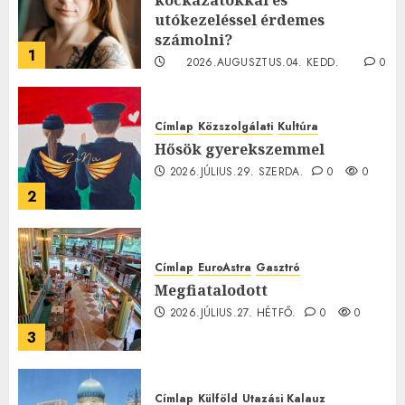
utókezeléssel érdemes
számolni?
1
2026.AUGUSZTUS.04. KEDD.
0
0
Címlap
Közszolgálati
Kultúra
Hősök gyerekszemmel
2026.JÚLIUS.29. SZERDA.
0
0
2
Címlap
EuroAstra
Gasztró
Megfiatalodott
2026.JÚLIUS.27. HÉTFŐ.
0
0
3
Címlap
Külföld
Utazási Kalauz