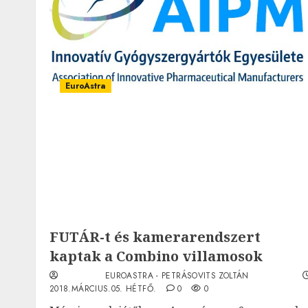
EuroAstra
FUTÁR-t és kamerarendszert
kaptak a Combino villamosok
EUROASTRA - PETRÁSOVITS ZOLTÁN
2018.MÁRCIUS.05. HÉTFŐ.
0
0