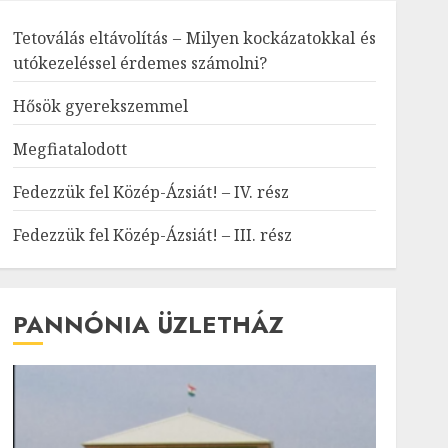
Tetoválás eltávolítás – Milyen kockázatokkal és
utókezeléssel érdemes számolni?
Hősök gyerekszemmel
Megfiatalodott
Fedezzük fel Közép-Ázsiát! – IV. rész
Fedezzük fel Közép-Ázsiát! – III. rész
PANNÓNIA ÜZLETHÁZ