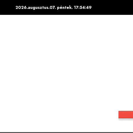
Skip
2026.augusztus.07. péntek.
17:54:50
to
content