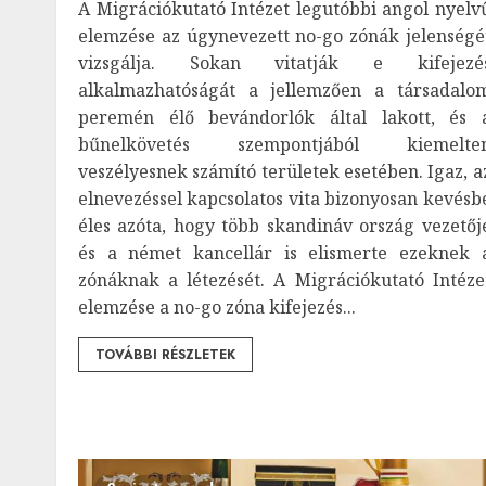
A Migrációkutató Intézet legutóbbi angol nyelv
elemzése az úgynevezett no-go zónák jelenségé
vizsgálja. Sokan vitatják e kifejezé
alkalmazhatóságát a jellemzően a társadalo
peremén élő bevándorlók által lakott, és 
bűnelkövetés szempontjából kiemelte
veszélyesnek számító területek esetében. Igaz, a
elnevezéssel kapcsolatos vita bizonyosan kevésb
éles azóta, hogy több skandináv ország vezetőj
és a német kancellár is elismerte ezeknek 
zónáknak a létezését. A Migrációkutató Intéze
elemzése a no-go zóna kifejezés...
TOVÁBBI RÉSZLETEK