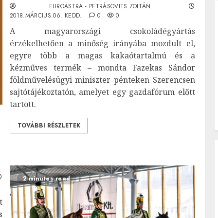
EUROASTRA - PETRÁSOVITS ZOLTÁN
2018.MÁRCIUS.06. KEDD.
0
0
A magyarországi csokoládégyártás
érzékelhetően a minőség irányába mozdult el,
egyre több a magas kakaótartalmú és a
kézműves termék – mondta Fazekas Sándor
földművelésügyi miniszter pénteken Szerencsen
sajtótájékoztatón, amelyet egy gazdafórum előtt
tartott.
TOVÁBBI RÉSZLETEK
2 minutes read
t
s