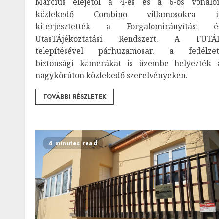
Március elejétől a 4-es és a 6-os vonalo
közlekedő Combino villamosokra i
kiterjesztették a Forgalomirányítási é
UtasTÁjékoztatási Rendszert. A FUTÁ
telepítésével párhuzamosan a fedélzet
biztonsági kamerákat is üzembe helyezték 
nagykörúton közlekedő szerelvényeken.
TOVÁBBI RÉSZLETEK
4 minutes read