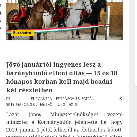
a
t
k
s
EuroAstra
Jövő januártól ingyenes lesz a
bárányhimlő elleni oltás — 15 és 18
hónapos korban kell majd beadni
két részletben
EUROASTRA - PETRÁSOVITS ZOLTÁN
2018.MÁRCIUS.05. HÉTFŐ.
0
0
Lázár János Miniszterelnökséget vezető
miniszter a Kormányinfón jelentette be, hogy
2019. január 1-jétől felkerül az életkorhoz kötött,