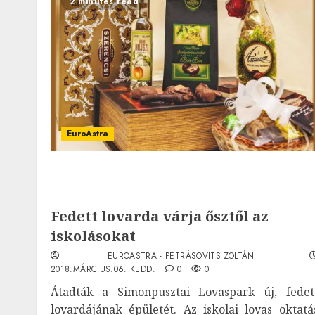
2 minutes read
EuroAstra
Fedett lovarda várja ősztől az
iskolásokat
EUROASTRA - PETRÁSOVITS ZOLTÁN
2018.MÁRCIUS.06. KEDD.
0
0
Átadták a Simonpusztai Lovaspark új, fedet
lovardájának épületét. Az iskolai lovas oktatá