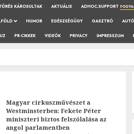
TÖRÉS KÁROSULTAK
AKTUÁLIS
ADHOC.SUPPORT
FOGYA
LFÖLD
HUMOR
EGÉSZSÉGÜGY
GASZTRÓ
AUT
AUZ
PR-CIKKEK
VIDEÓK
PRIVACY
IMPRESSZUM
Magyar cirkuszművészet a
Westminsterben: Fekete Péter
miniszteri biztos felszólalása az
angol parlamentben