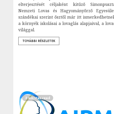
elterjesztését céljaként kitűző Simonpuszt
Nemzeti Lovas és Hagyományőrző Egyesüle
szándékai szerint ősztől már itt ismerkedhetne
a környék iskolásai a lovaglás alapjaival, a lova
világgal.
TOVÁBBI RÉSZLETEK
3 minutes read