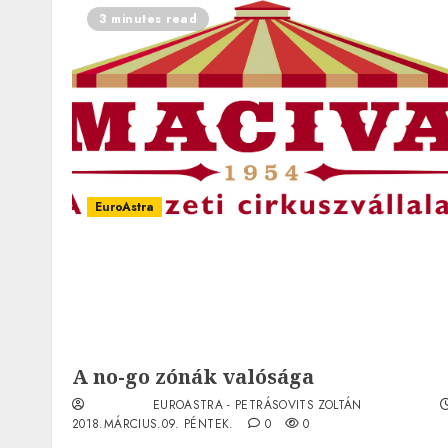
3 minutes read
EuroAstra
A no-go zónák valósága
EUROASTRA - PETRÁSOVITS ZOLTÁN
2018.MÁRCIUS.09. PÉNTEK.
0
0