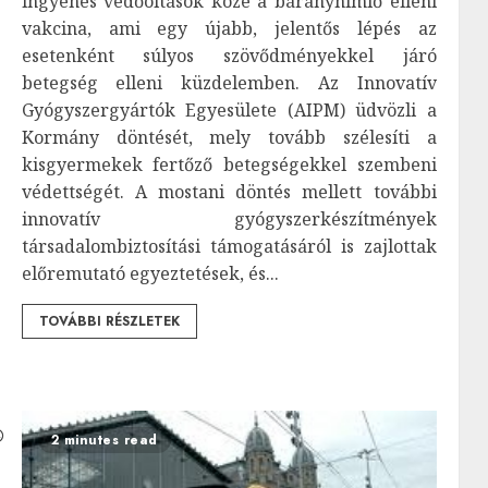
ingyenes védőoltások közé a bárányhimlő elleni
vakcina, ami egy újabb, jelentős lépés az
esetenként súlyos szövődményekkel járó
betegség elleni küzdelemben. Az Innovatív
Gyógyszergyártók Egyesülete (AIPM) üdvözli a
Kormány döntését, mely tovább szélesíti a
kisgyermekek fertőző betegségekkel szembeni
védettségét. A mostani döntés mellett további
innovatív gyógyszerkészítmények
társadalombiztosítási támogatásáról is zajlottak
előremutató egyeztetések, és...
TOVÁBBI RÉSZLETEK
2 minutes read