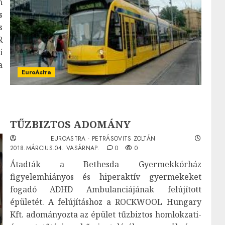
n
s
s
R
i
a
EuroAstra
TŰZBIZTOS ADOMÁNY
EUROASTRA - PETRÁSOVITS ZOLTÁN
2018.MÁRCIUS.04. VASÁRNAP.
0
0
Átadták a Bethesda Gyermekkórház
figyelemhiányos és hiperaktív gyermekeket
fogadó ADHD Ambulanciájának felújított
épületét. A felújításhoz a ROCKWOOL Hungary
Kft. adományozta az épület tűzbiztos homlokzati-