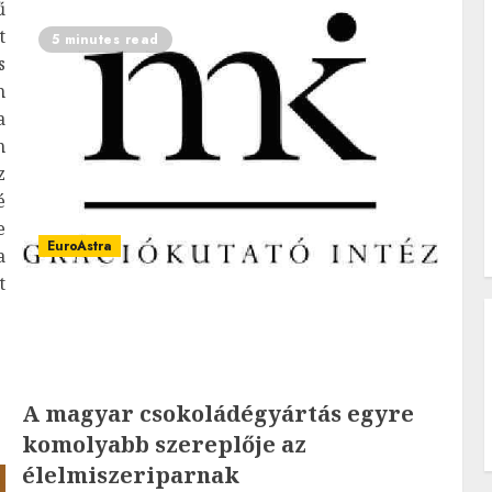
ű
t
5 minutes read
s
m
a
n
z
é
e
EuroAstra
a
t
A magyar csokoládégyártás egyre
komolyabb szereplője az
élelmiszeriparnak