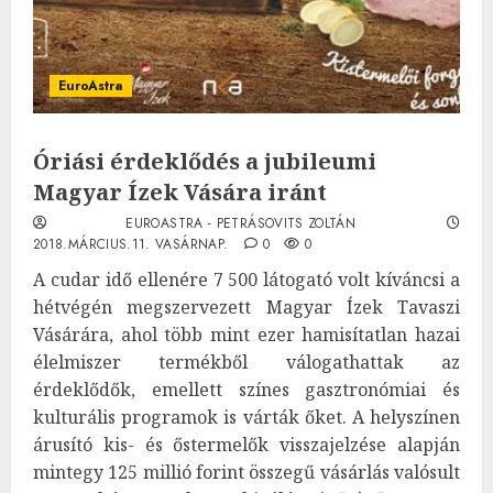
EuroAstra
Óriási érdeklődés a jubileumi
Magyar Ízek Vására iránt
EUROASTRA - PETRÁSOVITS ZOLTÁN
2018.MÁRCIUS.11. VASÁRNAP.
0
0
A cudar idő ellenére 7 500 látogató volt kíváncsi a
hétvégén megszervezett Magyar Ízek Tavaszi
Vásárára, ahol több mint ezer hamisítatlan hazai
élelmiszer termékből válogathattak az
érdeklődők, emellett színes gasztronómiai és
kulturális programok is várták őket. A helyszínen
árusító kis- és őstermelők visszajelzése alapján
mintegy 125 millió forint összegű vásárlás valósult