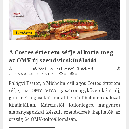
EuroAstra
A Costes étterem séfje alkotta meg
az OMV új szendvicskínálatát
EUROASTRA - PETRÁSOVITS ZOLTÁN
2018.MÁRCIUS.02. PÉNTEK.
0
0
Palágyi Eszter, a Michelin-csillagos Costes étterem
séfje, az OMV VIVA gasztronagyköveteként új,
gourmet fogásokat mutat be a töltőállomáshálózat
kínálatában. Márciustól különleges, magyaros
alapanyagokkal készült szendvicsek kaphatók az
ország 64 OMV-töltőállomásán.