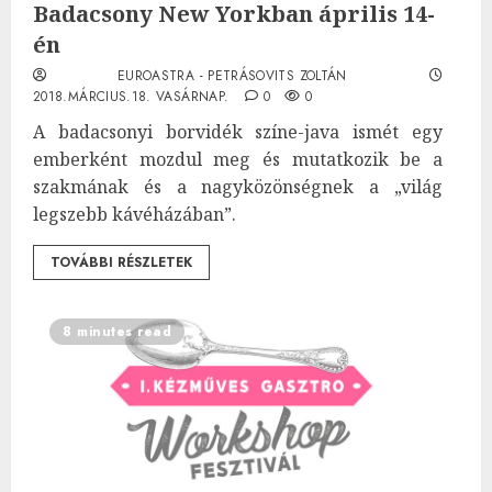
Badacsony New Yorkban április 14-
én
EUROASTRA - PETRÁSOVITS ZOLTÁN
2018.MÁRCIUS.18. VASÁRNAP.
0
0
A badacsonyi borvidék színe-java ismét egy
emberként mozdul meg és mutatkozik be a
szakmának és a nagyközönségnek a „világ
legszebb kávéházában”.
TOVÁBBI RÉSZLETEK
8 minutes read