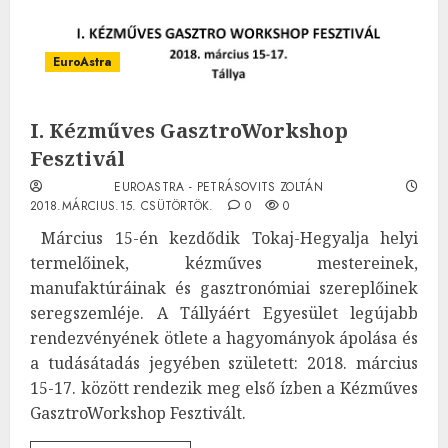
EuroAstra
I. Kézműves GasztroWorkshop
Fesztivál
EUROASTRA - PETRÁSOVITS ZOLTÁN
2018.MÁRCIUS.15. CSÜTÖRTÖK.
0
0
Március 15-én kezdődik Tokaj-Hegyalja helyi
termelőinek, kézműves mestereinek,
manufaktúráinak és gasztronómiai szereplőinek
seregszemléje. A Tállyáért Egyesület legújabb
rendezvényének ötlete a hagyományok ápolása és
a tudásátadás jegyében született: 2018. március
15-17. között rendezik meg első ízben a Kézműves
GasztroWorkshop Fesztivált.