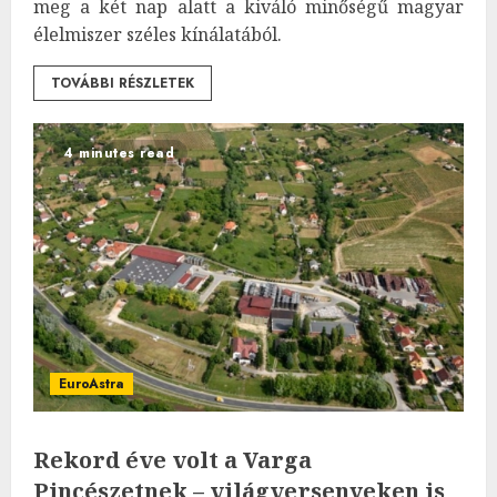
meg a két nap alatt a kiváló minőségű magyar
élelmiszer széles kínálatából.
TOVÁBBI RÉSZLETEK
4 minutes read
EuroAstra
Rekord éve volt a Varga
Pincészetnek – világversenyeken is