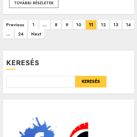
TOVÁBBI RÉSZLETEK
Bejegyzések
Previous
1
…
8
9
10
11
12
13
14
…
24
Next
lapozása
KERESÉS
KERESÉS