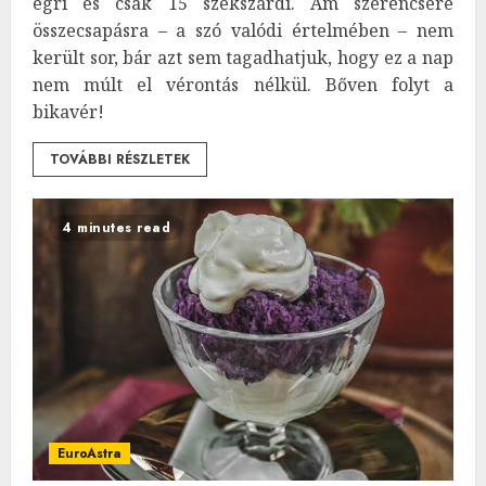
egri és csak 15 szekszárdi. Ám szerencsére
összecsapásra – a szó valódi értelmében – nem
került sor, bár azt sem tagadhatjuk, hogy ez a nap
nem múlt el vérontás nélkül. Bőven folyt a
bikavér!
TOVÁBBI RÉSZLETEK
4 minutes read
EuroAstra