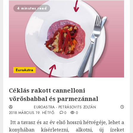
4 minutes read
EuroAstra
Céklás rakott cannelloni
vörösbabbal és parmezánnal
EUROASTRA - PETRÁSOVITS ZOLTÁN
2018.MÁRCIUS.19. HÉTFŐ.
0
0
Itt a tavasz és az év első hosszú hétvégéje, lehet a
konyhában kísérletezni, alkotni, új ízeket