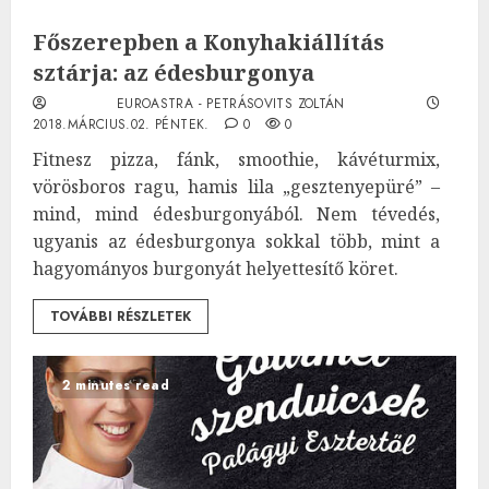
Főszerepben a Konyhakiállítás
sztárja: az édesburgonya
EUROASTRA - PETRÁSOVITS ZOLTÁN
2018.MÁRCIUS.02. PÉNTEK.
0
0
Fitnesz pizza, fánk, smoothie, kávéturmix,
vörösboros ragu, hamis lila „gesztenyepüré” –
mind, mind édesburgonyából. Nem tévedés,
ugyanis az édesburgonya sokkal több, mint a
hagyományos burgonyát helyettesítő köret.
TOVÁBBI RÉSZLETEK
2 minutes read