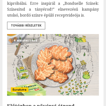
kipróbálni. Erre inspirál a „Bonduelle Színek:
Színesítsd a tányérod!” elnevezésű kampány
utolsó, bordó színre épülő receptvideója is.
TOVÁBBI RÉSZLETEK
4 minutes read
EuroAstra
Előtérben a növényi étrend