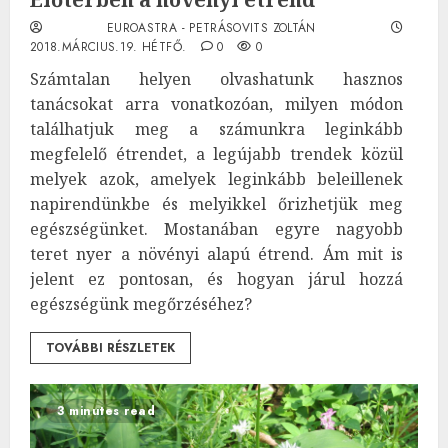
EUROASTRA - PETRÁSOVITS ZOLTÁN
2018.MÁRCIUS.19. HÉTFŐ.
0
0
Számtalan helyen olvashatunk hasznos
tanácsokat arra vonatkozóan, milyen módon
találhatjuk meg a számunkra leginkább
megfelelő étrendet, a legújabb trendek közül
melyek azok, amelyek leginkább beleillenek
napirendünkbe és melyikkel őrizhetjük meg
egészségünket. Mostanában egyre nagyobb
teret nyer a növényi alapú étrend. Ám mit is
jelent ez pontosan, és hogyan járul hozzá
egészségünk megőrzéséhez?
TOVÁBBI RÉSZLETEK
3 minutes read