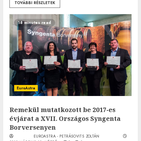
TOVÁBBI RÉSZLETEK
18 minutes read
EuroAstra
Remekül mutatkozott be 2017-es
évjárat a XVII. Országos Syngenta
Borversenyen
EUROASTRA - PETRÁSOVITS ZOLTÁN