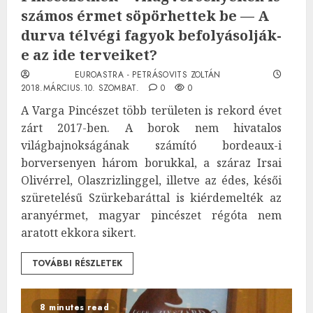
számos érmet söpörhettek be — A
durva télvégi fagyok befolyásolják-
e az ide terveiket?
EUROASTRA - PETRÁSOVITS ZOLTÁN
2018.MÁRCIUS.10. SZOMBAT.
0
0
A Varga Pincészet több területen is rekord évet
zárt 2017-ben. A borok nem hivatalos
világbajnokságának számító bordeaux-i
borversenyen három borukkal, a száraz Irsai
Olivérrel, Olaszrizlinggel, illetve az édes, késői
szüretelésű Szürkebaráttal is kiérdemelték az
aranyérmet, magyar pincészet régóta nem
aratott ekkora sikert.
TOVÁBBI RÉSZLETEK
8 minutes read