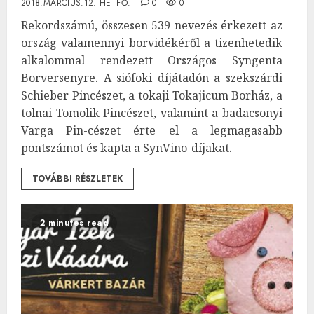
2018.MÁRCIUS.12. HÉTFŐ.
0
0
Rekordszámú, összesen 539 nevezés érkezett az
ország valamennyi borvidékéről a tizenhetedik
alkalommal rendezett Országos Syngenta
Borversenyre. A siófoki díjátadón a szekszárdi
Schieber Pincészet, a tokaji Tokajicum Borház, a
tolnai Tomolik Pincészet, valamint a badacsonyi
Varga Pin-cészet érte el a legmagasabb
pontszámot és kapta a SynVino-díjakat.
TOVÁBBI RÉSZLETEK
2 minutes read