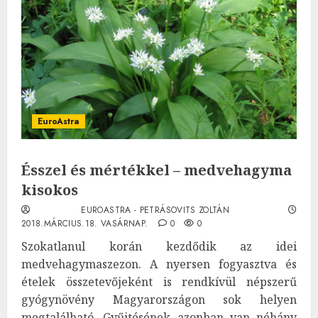
EuroAstra
Ésszel és mértékkel – medvehagyma
kisokos
EUROASTRA - PETRÁSOVITS ZOLTÁN
2018.MÁRCIUS.18. VASÁRNAP.
0
0
Szokatlanul korán kezdődik az idei
medvehagymaszezon. A nyersen fogyasztva és
ételek összetevőjeként is rendkívül népszerű
gyógynövény Magyarországon sok helyen
megtalálható. Gyűjtésének azonban van néhány