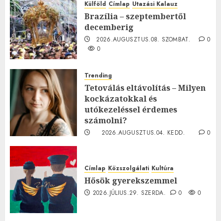
Külföld
Címlap
Utazási Kalauz
Brazília – szeptembertől
decemberig
2026.AUGUSZTUS.08. SZOMBAT.
0
0
Trending
Tetoválás eltávolítás – Milyen
kockázatokkal és
utókezeléssel érdemes
számolni?
2026.AUGUSZTUS.04. KEDD.
0
0
Címlap
Közszolgálati
Kultúra
Hősök gyerekszemmel
2026.JÚLIUS.29. SZERDA.
0
0