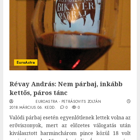
EuroAstra
Révay András: Nem párbaj, inkább
kettős, páros tánc
EUROASTRA - PETRÁSOVITS ZOLTÁN
2018.MÁRCIUS.06. KEDD.
0
0
Valódi párbaj esetén egyenlőtlenek lettek volna az
erőviszonyok, mert az előzetes válogatás után
kiválasztott harminchárom pince közül 18 volt