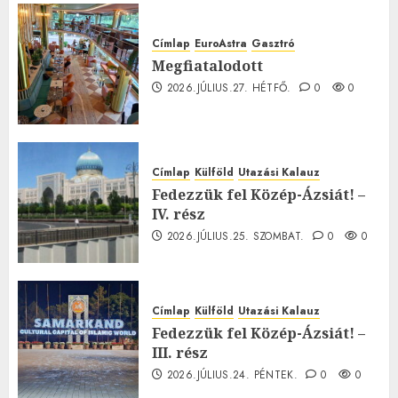
Címlap
EuroAstra
Gasztró
Megfiatalodott
2026.JÚLIUS.27. HÉTFŐ.
0
0
Címlap
Külföld
Utazási Kalauz
Fedezzük fel Közép-Ázsiát! –
IV. rész
2026.JÚLIUS.25. SZOMBAT.
0
0
Címlap
Külföld
Utazási Kalauz
Fedezzük fel Közép-Ázsiát! –
III. rész
2026.JÚLIUS.24. PÉNTEK.
0
0