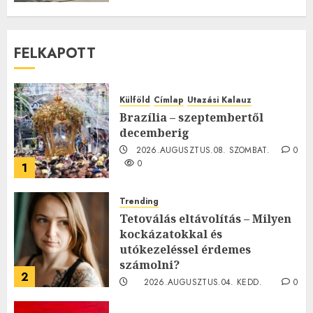
FELKAPOTT
Külföld
Címlap
Utazási Kalauz
Brazília – szeptembertől
decemberig
2026.AUGUSZTUS.08. SZOMBAT.
0
0
1
Trending
Tetoválás eltávolítás – Milyen
kockázatokkal és
utókezeléssel érdemes
számolni?
2
2026.AUGUSZTUS.04. KEDD.
0
0