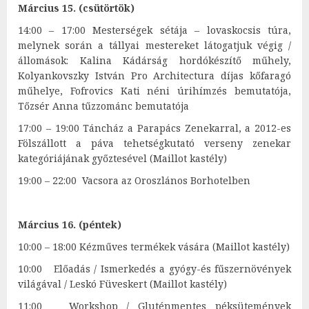
Március 15. (csütörtök)
14:00 – 17:00 Mesterségek sétája – lovaskocsis túra,
melynek során a tállyai mestereket látogatjuk végig /
állomások: Kalina Kádárság hordókészítő műhely,
Kolyankovszky István Pro Architectura díjas kőfaragó
műhelye, Fofrovics Kati néni úrihímzés bemutatója,
Tőzsér Anna tűzzománc bemutatója
17:00 – 19:00 Táncház a Parapács Zenekarral, a 2012-es
Fölszállott a páva tehetségkutató verseny zenekar
kategóriájának győztesével (Maillot kastély)
19:00 – 22:00 Vacsora az Oroszlános Borhotelben
Március 16. (péntek)
10:00 – 18:00 Kézműves termékek vására (Maillot kastély)
10:00 Előadás / Ismerkedés a gyógy-és fűszernövények
világával / Leskó Füveskert (Maillot kastély)
11:00 Workshop / Gluténmentes péksütemények