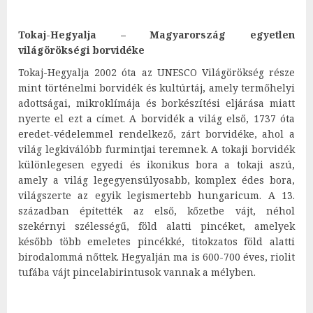
Tokaj-Hegyalja – Magyarország egyetlen
világörökségi borvidéke
Tokaj-Hegyalja 2002 óta az UNESCO Világörökség része
mint történelmi borvidék és kultúrtáj, amely termőhelyi
adottságai, mikroklímája és borkészítési eljárása miatt
nyerte el ezt a címet. A borvidék a világ első, 1737 óta
eredet-védelemmel rendelkező, zárt borvidéke, ahol a
világ legkiválóbb furmintjai teremnek. A tokaji borvidék
különlegesen egyedi és ikonikus bora a tokaji aszú,
amely a világ legegyensúlyosabb, komplex édes bora,
világszerte az egyik legismertebb hungaricum. A 13.
században építették az első, kőzetbe vájt, néhol
szekérnyi szélességű, föld alatti pincéket, amelyek
később több emeletes pincékké, titokzatos föld alatti
birodalommá nőttek. Hegyalján ma is 600-700 éves, riolit
tufába vájt pincelabirintusok vannak a mélyben.