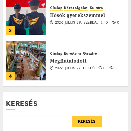
Címlap
Közszolgálati
Kultúra
Hősök gyerekszemmel
2026.JÚLIUS.29. SZERDA.
0
0
3
Címlap
EuroAstra
Gasztró
Megfiatalodott
2026.JÚLIUS.27. HÉTFŐ.
0
0
4
KERESÉS
KERESÉS