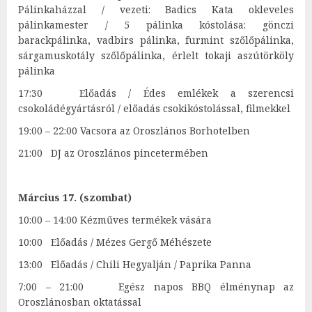
Pálinkaházzal / vezeti: Badics Kata okleveles
pálinkamester / 5 pálinka kóstolása: gönczi
barackpálinka, vadbirs pálinka, furmint szőlőpálinka,
sárgamuskotály szőlőpálinka, érlelt tokaji aszútörköly
pálinka
17:30 Előadás / Édes emlékek a szerencsi
csokoládégyártásról / előadás csokikóstolással, filmekkel
19:00 – 22:00 Vacsora az Oroszlános Borhotelben
21:00 DJ az Oroszlános pincetermében
Március 17. (szombat)
10:00 – 14:00 Kézműves termékek vására
10:00 Előadás / Mézes Gergő Méhészete
13:00 Előadás / Chili Hegyalján / Paprika Panna
7:00 – 21:00 Egész napos BBQ élménynap az
Oroszlánosban oktatással