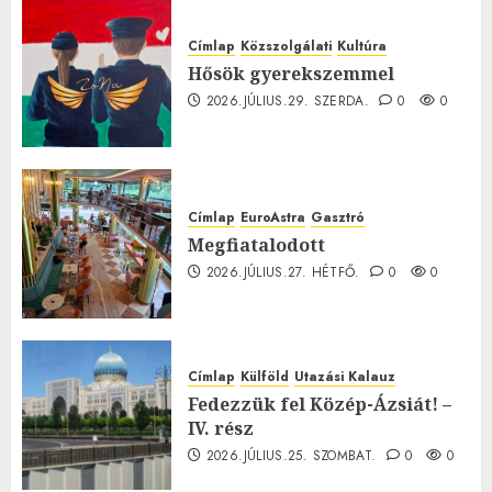
Címlap
Közszolgálati
Kultúra
Hősök gyerekszemmel
2026.JÚLIUS.29. SZERDA.
0
0
Címlap
EuroAstra
Gasztró
Megfiatalodott
2026.JÚLIUS.27. HÉTFŐ.
0
0
Címlap
Külföld
Utazási Kalauz
Fedezzük fel Közép-Ázsiát! –
IV. rész
2026.JÚLIUS.25. SZOMBAT.
0
0