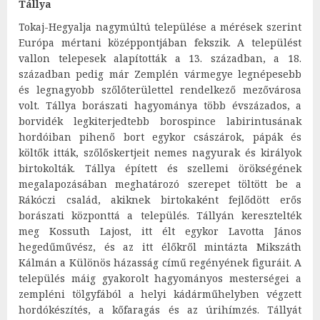
Tállya
Tokaj-Hegyalja nagymúltú települése a mérések szerint
Európa mértani középpontjában fekszik. A települést
vallon telepesek alapították a 13. században, a 18.
században pedig már Zemplén vármegye legnépesebb
és legnagyobb szőlőterülettel rendelkező mezővárosa
volt. Tállya borászati hagyománya több évszázados, a
borvidék legkiterjedtebb borospince labirintusának
hordóiban pihenő bort egykor császárok, pápák és
költők itták, szőlőskertjeit nemes nagyurak és királyok
birtokolták. Tállya épített és szellemi örökségének
megalapozásában meghatározó szerepet töltött be a
Rákóczi család, akiknek birtokaként fejlődött erős
borászati központtá a település. Tállyán keresztelték
meg Kossuth Lajost, itt élt egykor Lavotta János
hegedűművész, és az itt élőkről mintázta Mikszáth
Kálmán a Különös házasság című regényének figuráit. A
település máig gyakorolt hagyományos mesterségei a
zempléni tölgyfából a helyi kádárműhelyben végzett
hordókészítés, a kőfaragás és az úrihímzés. Tállyát