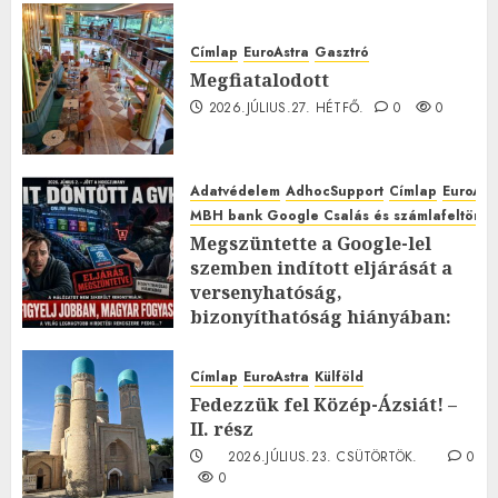
Címlap
EuroAstra
Gasztró
Megfiatalodott
2026.JÚLIUS.27. HÉTFŐ.
0
0
Adatvédelem
AdhocSupport
Címlap
EuroAst
MBH bank Google Csalás és számlafeltörés 
Megszüntette a Google-lel
szemben indított eljárását a
versenyhatóság,
bizonyíthatóság hiányában:
TE mit gondolsz erről?
2026.JÚLIUS.23. CSÜTÖRTÖK.
0
Címlap
EuroAstra
Külföld
0
Fedezzük fel Közép-Ázsiát! –
II. rész
2026.JÚLIUS.23. CSÜTÖRTÖK.
0
0