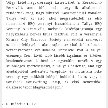
Völgy kelet-magyarországi kistestvérét, a Kerekdomb
Fesztivált, amit idén már negyedik alkalommal
rendeznek meg, nagy sikerrel. Gasztronómiai vonalon
Tállya volt az első, ahol megrendezték az első
nemzetközi BBQ versenyt hazánkban, a Tállya BBQ
Verseny & Fesztivált, melynek kísérőprogramja egy
nagyszabású bor-és blues fesztivál volt. A verseny a
Kansas City Barbecue Society nemzetközi szervezet
szakmai felügyelete alatt zajlott, az általuk létrehozott
versenysorozat kvalifikációs versenye volt a tállyai
esemény. Ezen kívül több kisebb izgalmas és értékes
kezdeményezés köthető az egyesület nevéhez: egy
különleges sportesemény, a Tállya Challenge, ami egy
akadályokkal nehezített terepfutó- és mountain bike
verseny egy működő kőfejtő holdbéli tájain; vagy a
Songbook Songwriting Camp, az első nemzetközi
dalszerző tábor Magyarországon.”
március 15-17.