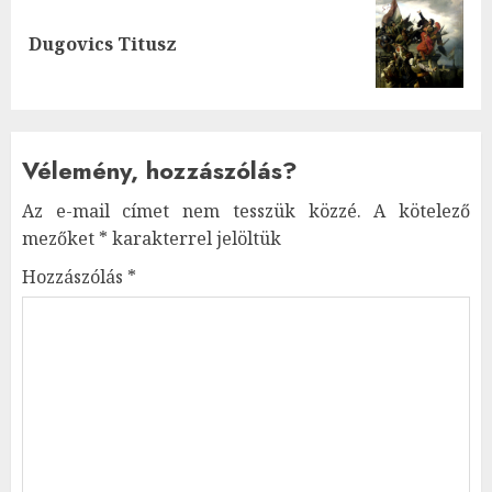
Next
Dugovics Titusz
post:
Vélemény, hozzászólás?
Az e-mail címet nem tesszük közzé.
A kötelező
mezőket
*
karakterrel jelöltük
Hozzászólás
*