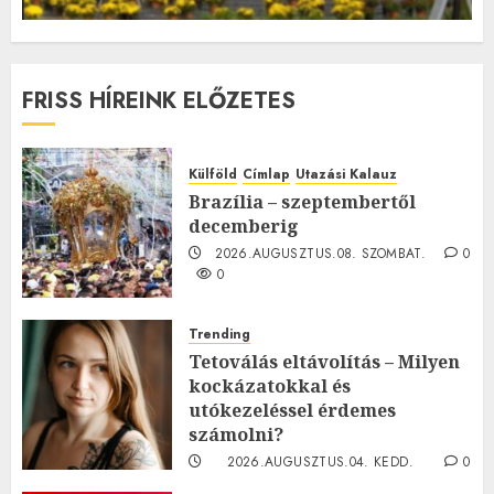
FRISS HÍREINK ELŐZETES
Külföld
Címlap
Utazási Kalauz
Brazília – szeptembertől
decemberig
2026.AUGUSZTUS.08. SZOMBAT.
0
0
Trending
Tetoválás eltávolítás – Milyen
kockázatokkal és
utókezeléssel érdemes
számolni?
2026.AUGUSZTUS.04. KEDD.
0
0