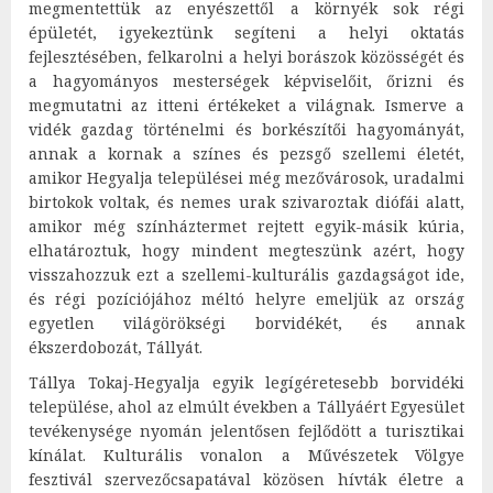
megmentettük az enyészettől a környék sok régi
épületét, igyekeztünk segíteni a helyi oktatás
fejlesztésében, felkarolni a helyi borászok közösségét és
a hagyományos mesterségek képviselőit, őrizni és
megmutatni az itteni értékeket a világnak. Ismerve a
vidék gazdag történelmi és borkészítői hagyományát,
annak a kornak a színes és pezsgő szellemi életét,
amikor Hegyalja települései még mezővárosok, uradalmi
birtokok voltak, és nemes urak szivaroztak diófái alatt,
amikor még színháztermet rejtett egyik-másik kúria,
elhatároztuk, hogy mindent megteszünk azért, hogy
visszahozzuk ezt a szellemi-kulturális gazdagságot ide,
és régi pozíciójához méltó helyre emeljük az ország
egyetlen világörökségi borvidékét, és annak
ékszerdobozát, Tállyát.
Tállya Tokaj-Hegyalja egyik legígéretesebb borvidéki
települése, ahol az elmúlt években a Tállyáért Egyesület
tevékenysége nyomán jelentősen fejlődött a turisztikai
kínálat. Kulturális vonalon a Művészetek Völgye
fesztivál szervezőcsapatával közösen hívták életre a