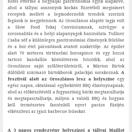
hotel étterme a hegyaljai gasztronómia egyik alapköve,
ahol a tállyai asszonyok kockás füzetéből megismert
receptek mellett a legmodernebb trendek szerinti
fogások is megjelennek. Az Oroszlános alapító tagja volt
a Slow Food Tokaj Conviniumnak, szívügye a
szezonalitás és a helyi alapanyagok használata. Tullner
Csaba séf a különleges gasztronómiai élmények felelőse
és a bor-étel párosítások avatott szakértője. Az épület
alatt 70 méteres történelmi borospince és egy hozzá
tartozó kandallós kóstolóterem húzódik, ahol az
Oroszlános saját szőlőterületeiről, a Márton Birtok
dűlőiből származó birtokborok palackjai sorakoznak.
A
fesztivál alatt az Oroszlános lesz a helyszíne
egy
egész napos, oktatással egybekötött BBQ élménynapnak,
ahol az előkészítéstől a fogyasztásig bárki megtanulhatja
és megtapasztalhatja, milyen a valódi BBQ és hogyan
kell természetes faszénből nyert parázs füstjén
elkészíteni az igazi barbecue húsokat.
A 3 napos rendezvény helyszínei a tállyai Maillot