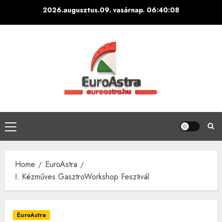
Skip
2026.augusztus.09. vasárnap.
06:40:09
to
content
Primary
Menu
Home
EuroAstra
I. Kézműves GasztroWorkshop Fesztivál
EuroAstra