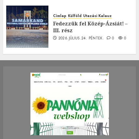
Címlap
Külföld
Utazási Kalauz
Fedezzük fel Közép-Ázsiát! –
III. rész
2026.JÚLIUS.24. PÉNTEK.
0
0