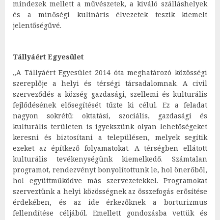
mindezek mellett a művészetek, a kiváló szálláshelyek
és a minőségi kulináris élvezetek teszik kiemelt
jelentőségűvé.
Tállyáért Egyesület
„A Tállyáért Egyesület 2014 óta meghatározó közösségi
szereplője a helyi és térségi társadalomnak. A civil
szerveződés a község gazdasági, szellemi és kulturális
fejlődésének elősegítését tűzte ki célul. Ez a feladat
nagyon sokrétű: oktatási, szociális, gazdasági és
kulturális területen is igyekszünk olyan lehetőségeket
keresni és biztosítani a településen, melyek segítik
ezeket az építkező folyamatokat. A térségben ellátott
kulturális tevékenységünk kiemelkedő. Számtalan
programot, rendezvényt bonyolítottunk le, hol önerőből,
hol együttműködve más szervezetekkel. Programokat
szerveztünk a helyi közösségnek az összefogás erősítése
érdekében, és az ide érkezőknek a borturizmus
fellendítése céljából. Emellett gondozásba vettük és