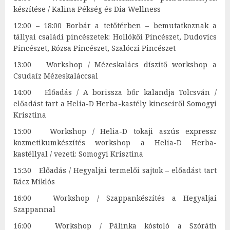
készítése / Kalina Pékség és Dia Wellness
12:00 – 18:00 Borbár a tetőtérben – bemutatkoznak a
tállyai családi pincészetek: Hollókői Pincészet, Dudovics
Pincészet, Rózsa Pincészet, Szalóczi Pincészet
13:00 Workshop / Mézeskalács díszítő workshop a
Csudaíz Mézeskaláccsal
14:00 Előadás / A borissza bőr kalandja Tolcsván /
előadást tart a Helia-D Herba-kastély kincseiről Somogyi
Krisztina
15:00 Workshop / Helia-D tokaji aszús expressz
kozmetikumkészítés workshop a Helia-D Herba-
kastéllyal / vezeti: Somogyi Krisztina
15:30 Előadás / Hegyaljai termelői sajtok – előadást tart
Rácz Miklós
16:00 Workshop / Szappankészítés a Hegyaljai
Szappannal
16:00 Workshop / Pálinka kóstoló a Szóráth