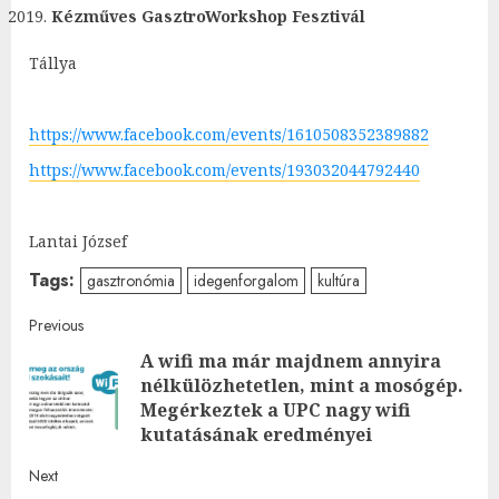
Kézműves GasztroWorkshop Fesztivál
Tállya
https://www.facebook.com/events/1610508352389882
https://www.facebook.com/events/193032044792440
Lantai József
Tags:
gasztronómia
idegenforgalom
kultúra
Post
Previous
A wifi ma már majdnem annyira
navigation
nélkülözhetetlen, mint a mosógép.
Pre
Megérkeztek a UPC nagy wifi
post
kutatásának eredményei
Next