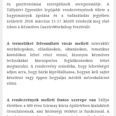
és gasztronómiai szereplőinek seregszemléje. A
Tállyáért Egyesület legújabb rendezvényének ötlete a
hagyományok ápolása és a tudásátadás jegyében
született: 2018. március 15-17. között rendezik meg első
ízben a Kézműves GasztroWorkshop Fesztivált.
A termelőket felvonultató vásár mellett
interaktív
workshopokon, előadásokon, oktatásokon, tematikus
kóstolókon lehet részt venni, bizonyos kézműves
technikákat kiscsoportos foglalkozásokon lehet
megtanulni. A rendezvény szándéka, hogy lehetőséget
adjon arra, hogy bárki kipróbálhassa, hogyan kell sajtot
készíteni vagy éppen hegyaljai mézből mézeskalácsot
sütni.
A rendezvények mellett fontos szerepe van
Tállya
életében a 400 éves Szirmay kúria épületében kialakított
Oroszlánosnak, ami közösségi térként is funkcionál. A