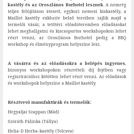
kastély és az Oroszlános Borhotel lesznek
. A nemrég
teljes felújításon átesett, egykori nemesi kiskastély, a
Maillot kastély exkluzív belső tereiben zajlik majd a
termelői vásár, a tetőtéri előadóteremben előadásokat
lehet meghallgatni és kiscsoportos workshopokon lehet
részt venni, az Oroszlános Borhotel pedig a BBQ
workshop és élményprogram helyszíne lesz.
A vásárra és az előadásokra a belépés ingyenes
,
bizonyos workshopokon részvételi díj fejében vagy
regisztrációhoz kötötten lehet részt venni. Az előadások
és workshopok helyszíne a Maillot kastély.
Résztvevő manufaktúrák és termelők:
Hegyaljai Szappan (Mád)
Szóráth Pálinka (Tállya)
Helia-D Herba-kastély (Tolcsva)