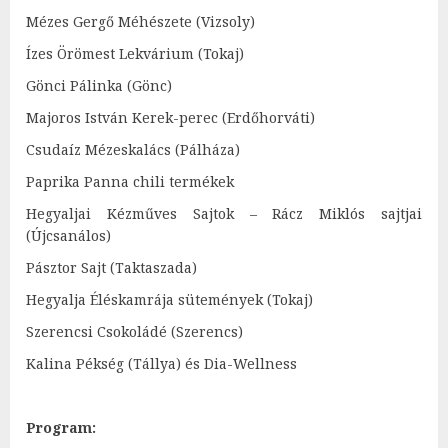
Mézes Gergő Méhészete (Vizsoly)
Ízes Örömest Lekvárium (Tokaj)
Gönci Pálinka (Gönc)
Majoros István Kerek-perec (Erdőhorváti)
Csudaíz Mézeskalács (Pálháza)
Paprika Panna chili termékek
Hegyaljai Kézműves Sajtok – Rácz Miklós sajtjai
(Újcsanálos)
Pásztor Sajt (Taktaszada)
Hegyalja Éléskamrája sütemények (Tokaj)
Szerencsi Csokoládé (Szerencs)
Kalina Pékség (Tállya) és Dia-Wellness
Program: