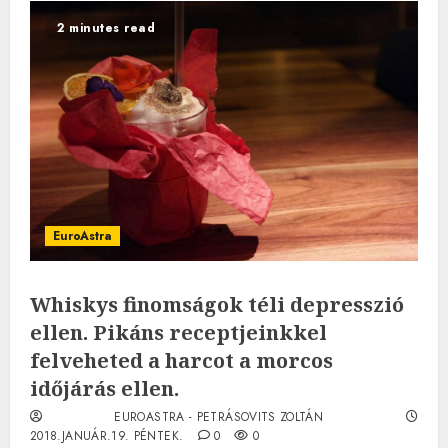
2 minutes read
EuroAstra
Whiskys finomságok téli depresszió
ellen. Pikáns receptjeinkkel
felveheted a harcot a morcos
időjárás ellen.
EUROASTRA - PETRÁSOVITS ZOLTÁN
2018.JANUÁR.19. PÉNTEK.
0
0