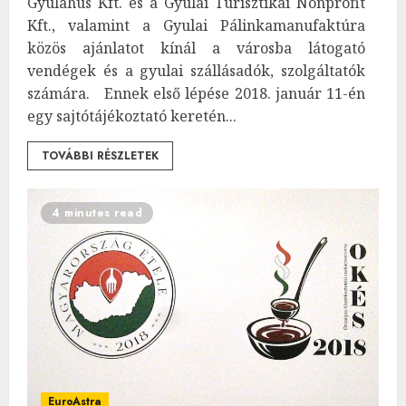
Gyulahús Kft. és a Gyulai Turisztikai Nonprofit
Kft., valamint a Gyulai Pálinkamanufaktúra
közös ajánlatot kínál a városba látogató
vendégek és a gyulai szállásadók, szolgáltatók
számára. Ennek első lépése 2018. január 11-én
egy sajtótájékoztató keretén...
TOVÁBBI RÉSZLETEK
4 minutes read
EuroAstra