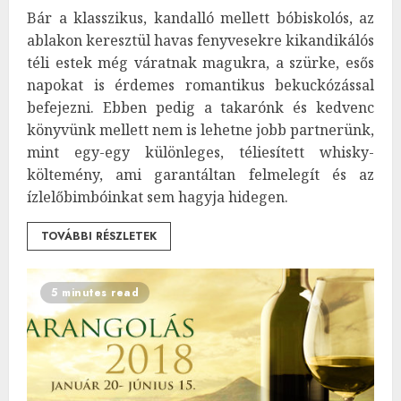
Bár a klasszikus, kandalló mellett bóbiskolós, az
ablakon keresztül havas fenyvesekre kikandikálós
téli estek még váratnak magukra, a szürke, esős
napokat is érdemes romantikus bekuckózással
befejezni. Ebben pedig a takarónk és kedvenc
könyvünk mellett nem is lehetne jobb partnerünk,
mint egy-egy különleges, téliesített whisky-
költemény, ami garantáltan felmelegít és az
ízlelőbimbóinkat sem hagyja hidegen.
TOVÁBBI RÉSZLETEK
5 minutes read