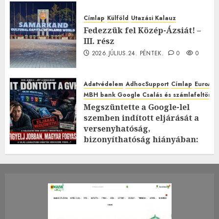
Címlap
Külföld
Utazási Kalauz
Fedezzük fel Közép-Ázsiát! –
III. rész
2026.JÚLIUS.24. PÉNTEK.
0
0
Adatvédelem
AdhocSupport
Címlap
EuroAst
MBH bank Google Csalás és számlafeltörés 
Megszüntette a Google-lel
szemben indított eljárását a
versenyhatóság,
bizonyíthatóság hiányában:
TE mit gondolsz erről?
2026.JÚLIUS.23. CSÜTÖRTÖK.
0
0