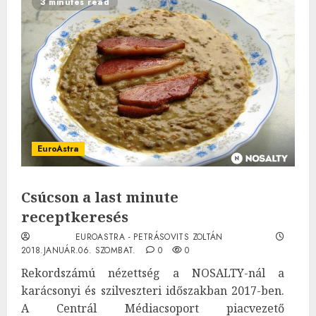
3 minutes read
EuroAstra
Csúcson a last minute
receptkeresés
EUROASTRA - PETRÁSOVITS ZOLTÁN
2018.JANUÁR.06. SZOMBAT.
0
0
Rekordszámú nézettség a NOSALTY-nál a
karácsonyi és szilveszteri időszakban 2017-ben.
A Centrál Médiacsoport piacvezető