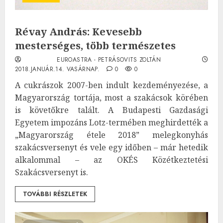
Révay András: Kevesebb
mesterséges, több természetes
EUROASTRA - PETRÁSOVITS ZOLTÁN
2018.JANUÁR.14. VASÁRNAP.
0
0
A cukrászok 2007-ben indult kezdeményezése, a
Magyarország tortája, most a szakácsok körében
is követőkre talált. A Budapesti Gazdasági
Egyetem impozáns Lotz-termében meghirdették a
„Magyarország étele 2018” melegkonyhás
szakácsversenyt és vele egy időben – már hetedik
alkalommal – az OKÉS Közétkeztetési
Szakácsversenyt is.
TOVÁBBI RÉSZLETEK