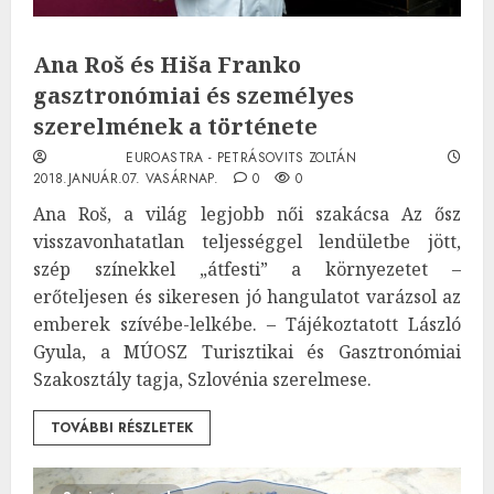
Ana Roš és Hiša Franko
gasztronómiai és személyes
szerelmének a története
EUROASTRA - PETRÁSOVITS ZOLTÁN
2018.JANUÁR.07. VASÁRNAP.
0
0
Ana Roš, a világ legjobb női szakácsa Az ősz
visszavonhatatlan teljességgel lendületbe jött,
szép színekkel „átfesti” a környezetet –
erőteljesen és sikeresen jó hangulatot varázsol az
emberek szívébe-lelkébe. – Tájékoztatott László
Gyula, a MÚOSZ Turisztikai és Gasztronómiai
Szakosztály tagja, Szlovénia szerelmese.
TOVÁBBI RÉSZLETEK