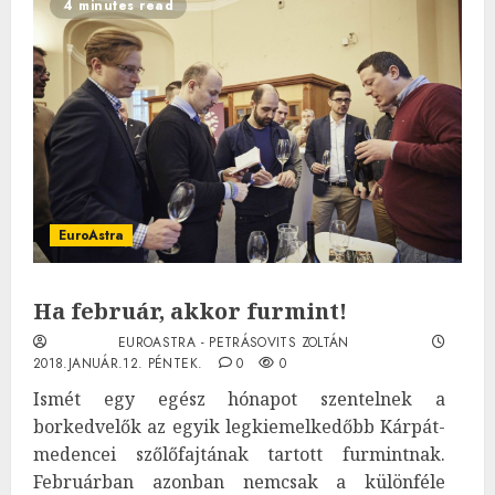
4 minutes read
EuroAstra
Ha február, akkor furmint!
EUROASTRA - PETRÁSOVITS ZOLTÁN
2018.JANUÁR.12. PÉNTEK.
0
0
Ismét egy egész hónapot szentelnek a
borkedvelők az egyik legkiemelkedőbb Kárpát-
medencei szőlőfajtának tartott furmintnak.
Februárban azonban nemcsak a különféle