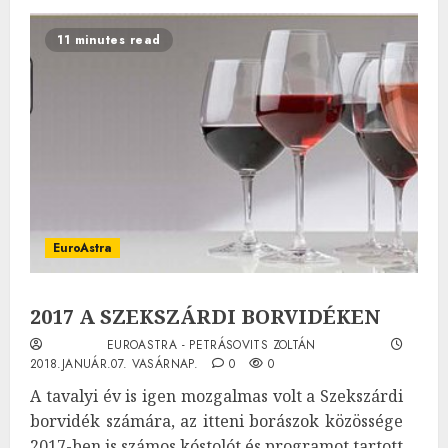
11 minutes read
EuroAstra
2017 A SZEKSZÁRDI BORVIDÉKEN
EUROASTRA - PETRÁSOVITS ZOLTÁN
2018.JANUÁR.07. VASÁRNAP.
0
0
A tavalyi év is igen mozgalmas volt a Szekszárdi
borvidék számára, az itteni borászok közössége
2017-ben is számos kóstolót és programot tartott