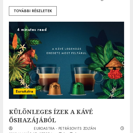
TOVÁBBI RÉSZLETEK
4 minutes read
EuroAstra
KÜLÖNLEGES ÍZEK A KÁVÉ
ŐSHAZÁJÁBÓL
EUROASTRA - PETRÁSOVITS ZOLTÁN