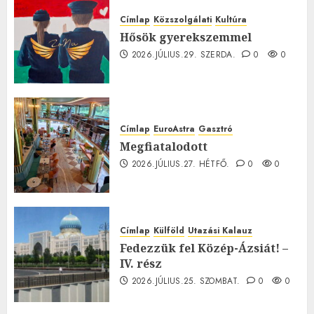
Címlap
Közszolgálati
Kultúra
Hősök gyerekszemmel
2026.JÚLIUS.29. SZERDA.
0
0
Címlap
EuroAstra
Gasztró
Megfiatalodott
2026.JÚLIUS.27. HÉTFŐ.
0
0
Címlap
Külföld
Utazási Kalauz
Fedezzük fel Közép-Ázsiát! –
IV. rész
2026.JÚLIUS.25. SZOMBAT.
0
0