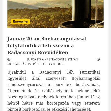
EuroAstra
Január 20-án Borbarangolással
folytatódik a téli szezon a
Badacsonyi Borvidéken
EUROASTRA - PETRÁSOVITS ZOLTÁN
2018.JANUÁR.19. PÉNTEK.
0
0
Újraindul a Badacsonyi Céh Turisztikai
Egyesület által szervezett Borbarangolás
rendezvénysorozat a borvidék borászainak,
éttermeinek és szálláshelyeinek példaértékű
összefogásával, melynek keretében június 15-ig
hétről hétre más borosgazda vagy étterem
biztosít borkóstolási és étkezési lehetőséget.