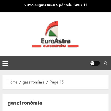
Skip
2026.augusztus.07. péntek.
14:07:12
to
content
Primary
Menu
Home
gasztronómia
Page 15
gasztronómia