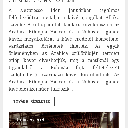
2018.JANUÁR.17. SZERDA.
0
0
A Nespresso idén januárban izgalmas
felfedezőútra invitálja a kávérajongókat Afrika
szívébe. A két új limitált kiadású kávékapszula, az
Arabica Ethiopia Harrar és a Robusta Uganda
kávék megalkotását a kávé eredetét körbefonó,
varázslatos történetek ihlették. Az egyik
őrleményben az Arabica szülőföldjén termett
etióp kávét élvezhetjük, míg a másiknál egy
Ugandából, a Robusta fajta feltételezett
szülőföldjéről származó kávét kóstolhatunk. Az
Arabica Ethiopia Harrar és a Robusta Uganda
kivételes ízei hűen tükrözik...
TOVÁBBI RÉSZLETEK
3 minutes read