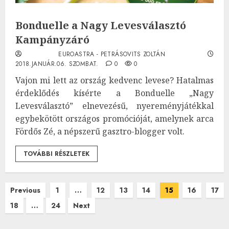
Bonduelle a Nagy Levesválasztó
Kampányzáró
EUROASTRA - PETRÁSOVITS ZOLTÁN
2018.JANUÁR.06. SZOMBAT.
0
0
Vajon mi lett az ország kedvenc levese? Hatalmas
érdeklődés kísérte a Bonduelle „Nagy
Levesválasztó” elnevezésű, nyereményjátékkal
egybekötött országos promócióját, amelynek arca
Fördős Zé, a népszerű gasztro-blogger volt.
TOVÁBBI RÉSZLETEK
Bejegyzések
Previous
1
…
12
13
14
15
16
17
18
…
24
Next
lapozása