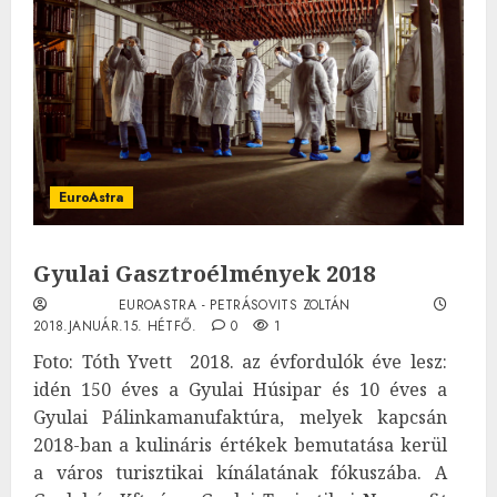
EuroAstra
Gyulai Gasztroélmények 2018
EUROASTRA - PETRÁSOVITS ZOLTÁN
2018.JANUÁR.15. HÉTFŐ.
0
1
Foto: Tóth Yvett 2018. az évfordulók éve lesz:
idén 150 éves a Gyulai Húsipar és 10 éves a
Gyulai Pálinkamanufaktúra, melyek kapcsán
2018-ban a kulináris értékek bemutatása kerül
a város turisztikai kínálatának fókuszába. A