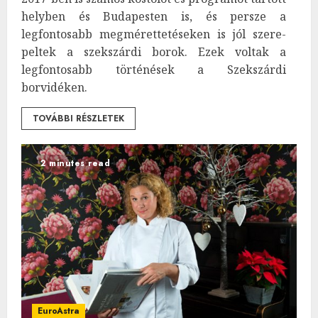
helyben és Budapesten is, és persze a
legfontosabb megmérettetéseken is jól szere­
peltek a szekszárdi borok. Ezek voltak a
legfontosabb történések a Szekszárdi
borvidéken.
TOVÁBBI RÉSZLETEK
2 minutes read
EuroAstra