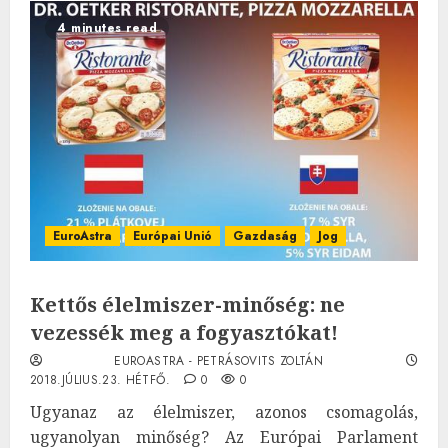
4 minutes read
EuroAstra
Európai Unió
Gazdaság
Jog
Kettős élelmiszer-minőség: ne
vezessék meg a fogyasztókat!
EUROASTRA - PETRÁSOVITS ZOLTÁN
2018.JÚLIUS.23. HÉTFŐ.
0
0
Ugyanaz az élelmiszer, azonos csomagolás,
ugyanolyan minőség? Az Európai Parlament