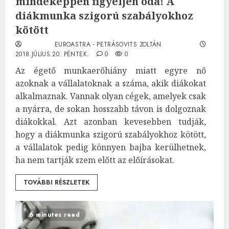
mindéképpen figyeljen oda! A
diákmunka szigorú szabályokhoz
kötött
EUROASTRA - PETRÁSOVITS ZOLTÁN
2018.JÚLIUS.20. PÉNTEK.
0
0
Az égető munkaerőhiány miatt egyre nő
azoknak a vállalatoknak a száma, akik diákokat
alkalmaznak. Vannak olyan cégek, amelyek csak
a nyárra, de sokan hosszabb távon is dolgoznak
diákokkal. Azt azonban kevesebben tudják,
hogy a diákmunka szigorú szabályokhoz kötött,
a vállalatok pedig könnyen bajba kerülhetnek,
ha nem tartják szem előtt az előírásokat.
TOVÁBBI RÉSZLETEK
6 minutes read