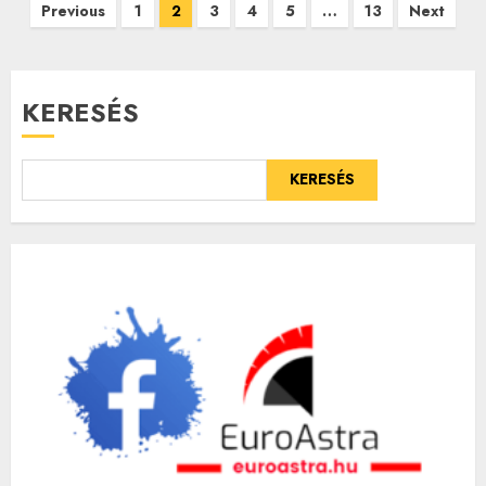
Bejegyzések
Previous
1
2
3
4
5
…
13
Next
lapozása
KERESÉS
KERESÉS