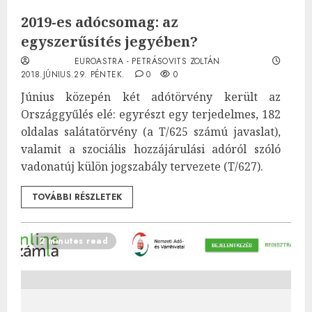
2019-es adócsomag: az
egyszerűsítés jegyében?
EUROASTRA - PETRÁSOVITS ZOLTÁN
2018.JÚNIUS.29. PÉNTEK.
0
0
Június közepén két adótörvény került az
Országgyűlés elé: egyrészt egy terjedelmes, 182
oldalas salátatörvény (a T/625 számú javaslat),
valamit a szociális hozzájárulási adóról szóló
vadonatúj külön jogszabály tervezete (T/627).
TOVÁBBI RÉSZLETEK
2 minutes read