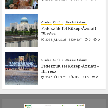
Címlap
Külföld
Utazási Kalauz
Fedezzük fel Közép-Ázsiát! –
IV. rész
2026.JÚLIUS.25. SZOMBAT.
0
0
Címlap
Külföld
Utazási Kalauz
Fedezzük fel Közép-Ázsiát! –
III. rész
2026.JÚLIUS.24. PÉNTEK.
0
0