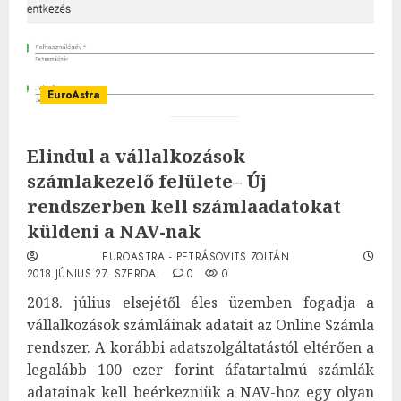
EuroAstra
Elindul a vállalkozások
számlakezelő felülete– Új
rendszerben kell számlaadatokat
küldeni a NAV-nak
EUROASTRA - PETRÁSOVITS ZOLTÁN
2018.JÚNIUS.27. SZERDA.
0
0
2018. július elsejétől éles üzemben fogadja a
vállalkozások számláinak adatait az Online Számla
rendszer. A korábbi adatszolgáltatástól eltérően a
legalább 100 ezer forint áfatartalmú számlák
adatainak kell beérkezniük a NAV-hoz egy olyan