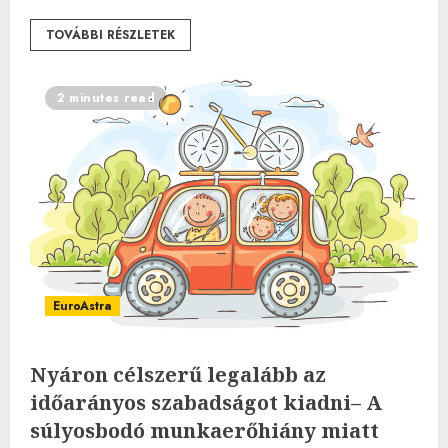
TOVÁBBI RÉSZLETEK
2 minutes read
EuroAstra
Nyáron célszerű legalább az
időarányos szabadságot kiadni– A
súlyosbodó munkaerőhiány miatt