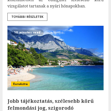
vizsgálatot tartanak a nyári hónapokban.
TOVÁBBI RÉSZLETEK
10 minutes read
EuroAstra
Jobb tájékoztatás, szélesebb körű
felmondási jog, szigorodó