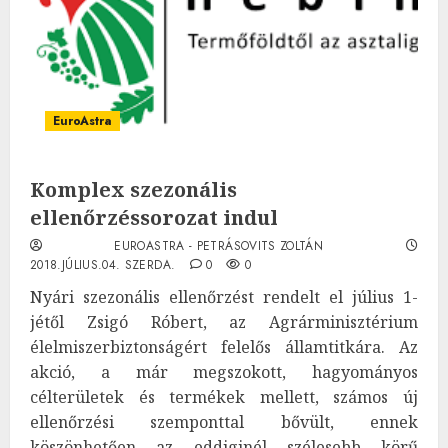
EuroAstra
Komplex szezonális
ellenőrzéssorozat indul
EUROASTRA - PETRÁSOVITS ZOLTÁN
2018.JÚLIUS.04. SZERDA.
0
0
Nyári szezonális ellenőrzést rendelt el július 1-
jétől Zsigó Róbert, az Agrárminisztérium
élelmiszerbiztonságért felelős államtitkára. Az
akció, a már megszokott, hagyományos
célterületek és termékek mellett, számos új
ellenőrzési szemponttal bővült, ennek
köszönhetően az eddiginél szélesebb körű