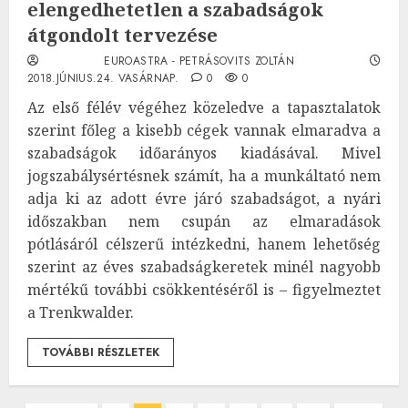
elengedhetetlen a szabadságok
átgondolt tervezése
EUROASTRA - PETRÁSOVITS ZOLTÁN
2018.JÚNIUS.24. VASÁRNAP.
0
0
Az első félév végéhez közeledve a tapasztalatok
szerint főleg a kisebb cégek vannak elmaradva a
szabadságok időarányos kiadásával. Mivel
jogszabálysértésnek számít, ha a munkáltató nem
adja ki az adott évre járó szabadságot, a nyári
időszakban nem csupán az elmaradások
pótlásáról célszerű intézkedni, hanem lehetőség
szerint az éves szabadságkeretek minél nagyobb
mértékű további csökkentéséről is – figyelmeztet
a Trenkwalder.
TOVÁBBI RÉSZLETEK