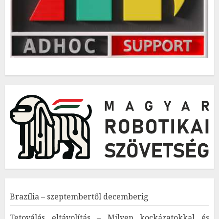
Brazília – szeptembertől decemberig
Tetoválás eltávolítás – Milyen kockázatokkal és