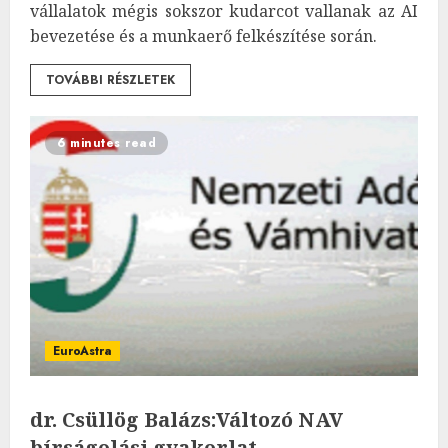
vállalatok mégis sokszor kudarcot vallanak az AI
bevezetése és a munkaerő felkészítése során.
TOVÁBBI RÉSZLETEK
6 minutes read
EuroAstra
dr. Csüllög Balázs:Változó NAV
bírságolási gyakorlat