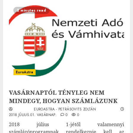
2 minutes read
EuroAstra
VASÁRNAPTÓL TÉNYLEG NEM
MINDEGY, HOGYAN SZÁMLÁZUNK
EUROASTRA - PETRÁSOVITS ZOLTÁN
2018.JÚLIUS.01. VASÁRNAP.
0
0
2018 július 1-jétől valamennyi
számlázóprogramnak rendelkeznie kell az