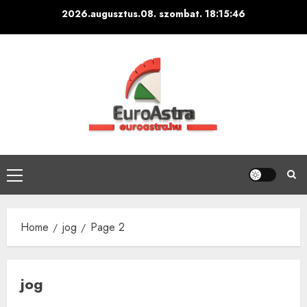
Skip
2026.augusztus.08. szombat.
18:15:47
to
content
Primary
Menu
Home
jog
Page 2
jog