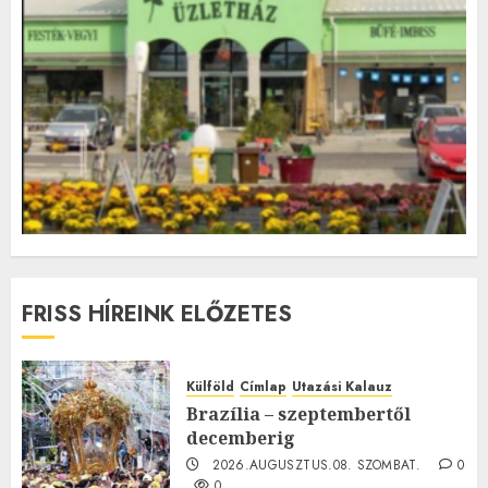
FRISS HÍREINK ELŐZETES
Külföld
Címlap
Utazási Kalauz
Brazília – szeptembertől
decemberig
2026.AUGUSZTUS.08. SZOMBAT.
0
0