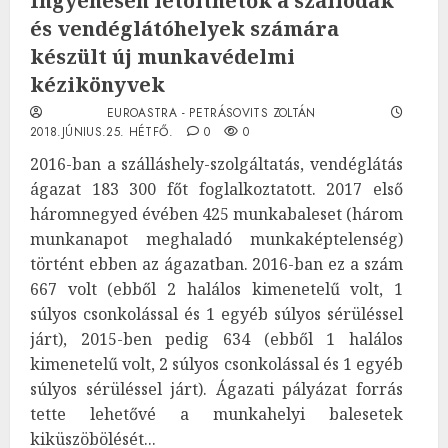
Ingyenesen letölthetők a szállodák
és vendéglátóhelyek számára
készült új munkavédelmi
kézikönyvek
EUROASTRA - PETRÁSOVITS ZOLTÁN
2018.JÚNIUS.25. HÉTFŐ.
0
0
2016-ban a szálláshely-szolgáltatás, vendéglátás
ágazat 183 300 főt foglalkoztatott. 2017 első
háromnegyed évében 425 munkabaleset (három
munkanapot meghaladó munkaképtelenség)
történt ebben az ágazatban. 2016-ban ez a szám
667 volt (ebből 2 halálos kimenetelű volt, 1
súlyos csonkolással és 1 egyéb súlyos sérüléssel
járt), 2015-ben pedig 634 (ebből 1 halálos
kimenetelű volt, 2 súlyos csonkolással és 1 egyéb
súlyos sérüléssel járt). Ágazati pályázat forrás
tette lehetővé a munkahelyi balesetek
kiküszöbölését...