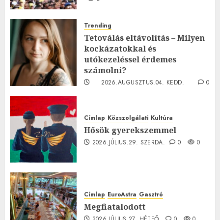
Trending
Tetoválás eltávolítás – Milyen
kockázatokkal és
utókezeléssel érdemes
számolni?
2026.AUGUSZTUS.04. KEDD.
0
0
Címlap
Közszolgálati
Kultúra
Hősök gyerekszemmel
2026.JÚLIUS.29. SZERDA.
0
0
Címlap
EuroAstra
Gasztró
Megfiatalodott
2026.JÚLIUS.27. HÉTFŐ.
0
0