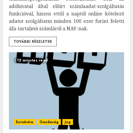
adóhivatal által előírt számlaadat-szolgáltatás
funkcióval, hiszen ettől a naptól online kötelező
adatot szolgáltatni minden 100 ezer forint feletti
áfa-tartalmú számláról a NAV-nak.
TOVÁBBI RÉSZLETEK
12 minutes read
EuroAstra
Gazdaság
Jog