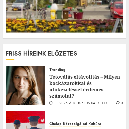
FRISS HÍREINK ELŐZETES
Trending
Tetoválás eltávolítás – Milyen
kockázatokkal és
utókezeléssel érdemes
számolni?
2026.AUGUSZTUS.04. KEDD.
0
0
Címlap
Közszolgálati
Kultúra