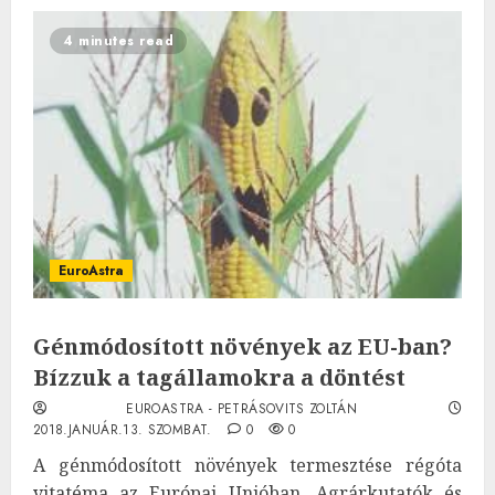
4 minutes read
EuroAstra
Génmódosított növények az EU-ban?
Bízzuk a tagállamokra a döntést
EUROASTRA - PETRÁSOVITS ZOLTÁN
2018.JANUÁR.13. SZOMBAT.
0
0
A génmódosított növények termesztése régóta
vitatéma az Európai Unióban. Agrárkutatók és