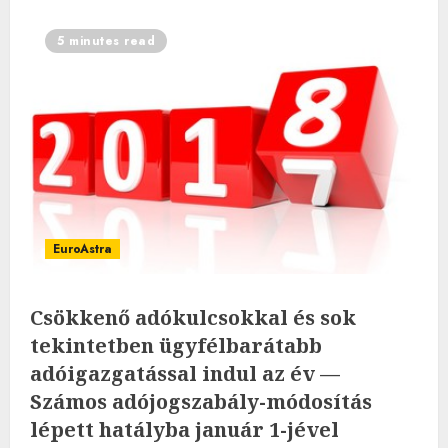
5 minutes read
EuroAstra
Csökkenő adókulcsokkal és sok
tekintetben ügyfélbarátabb
adóigazgatással indul az év —
Számos adójogszabály-módosítás
lépett hatályba január 1-jével