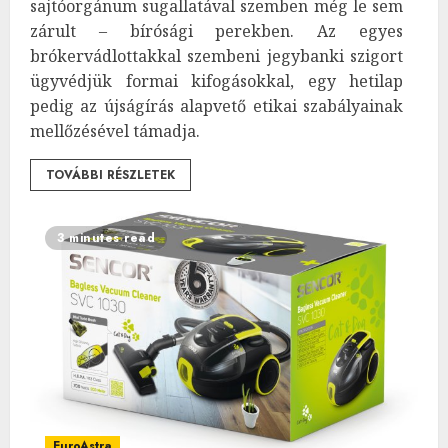
sajtóorgánum sugallatával szemben még le sem
zárult – bírósági perekben. Az egyes
brókervádlottakkal szembeni jegybanki szigort
ügyvédjük formai kifogásokkal, egy hetilap
pedig az újságírás alapvető etikai szabályainak
mellőzésével támadja.
TOVÁBBI RÉSZLETEK
3 minutes read
EuroAstra