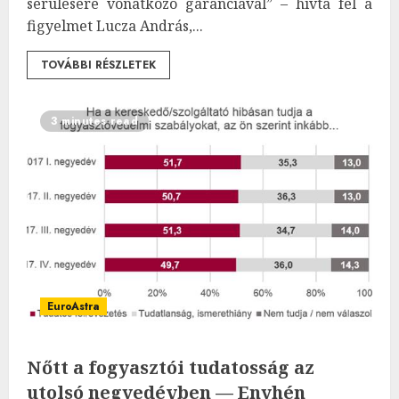
sérülésére vonatkozó garanciával” – hívta fel a
figyelmet Lucza András,...
TOVÁBBI RÉSZLETEK
3 minutes read
EuroAstra
Nőtt a fogyasztói tudatosság az
utolsó negyedévben — Enyhén