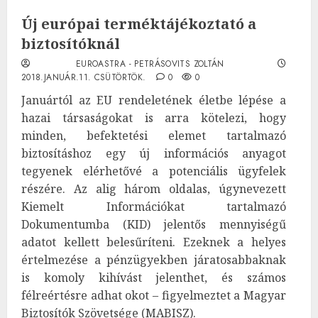
Új európai terméktájékoztató a
biztosítóknál
EUROASTRA - PETRÁSOVITS ZOLTÁN
2018.JANUÁR.11. CSÜTÖRTÖK.
0
0
Januártól az EU rendeletének életbe lépése a
hazai társaságokat is arra kötelezi, hogy
minden, befektetési elemet tartalmazó
biztosításhoz egy új információs anyagot
tegyenek elérhetővé a potenciális ügyfelek
részére. Az alig három oldalas, úgynevezett
Kiemelt Információkat tartalmazó
Dokumentumba (KID) jelentős mennyiségű
adatot kellett belesűríteni. Ezeknek a helyes
értelmezése a pénzügyekben járatosabbaknak
is komoly kihívást jelenthet, és számos
félreértésre adhat okot – figyelmeztet a Magyar
Biztosítók Szövetsége (MABISZ).