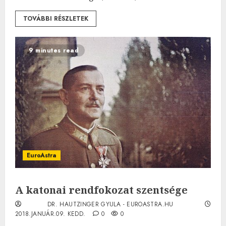
TOVÁBBI RÉSZLETEK
9 minutes read
EuroAstra
A katonai rendfokozat szentsége
DR. HAUTZINGER GYULA - EUROASTRA.HU
2018.JANUÁR.09. KEDD.
0
0