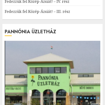
Fedezzük fel Közép-Ázsiát! – IV. rész
Fedezzük fel Közép-Ázsiát! – III. rész
PANNÓNIA ÜZLETHÁZ