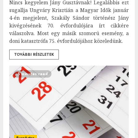
Nincs kegyelem Jány Gusztávnak! Legalábbis ezt
sugallja Ungváry Krisztián a Magyar Idők január
4-én megjelent, Szakály Sándor történész Jány
kivégzésének 70. évfordulójára írt cikkére
válaszolva. Most egy másik szomorú esemény, a
doni katasztrófa 75. évfordulójához közeledünk.
TOVÁBBI RÉSZLETEK
5 minutes read
EuroAstra