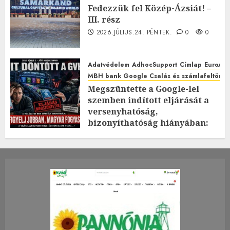
Fedezzük fel Közép-Ázsiát! –
III. rész
2026.JÚLIUS.24. PÉNTEK.
0
0
Adatvédelem
AdhocSupport
Címlap
EuroAst
MBH bank Google Csalás és számlafeltörés 
Megszüntette a Google-lel
szemben indított eljárását a
versenyhatóság,
bizonyíthatóság hiányában:
TE mit gondolsz erről?
2026.JÚLIUS.23. CSÜTÖRTÖK.
0
0