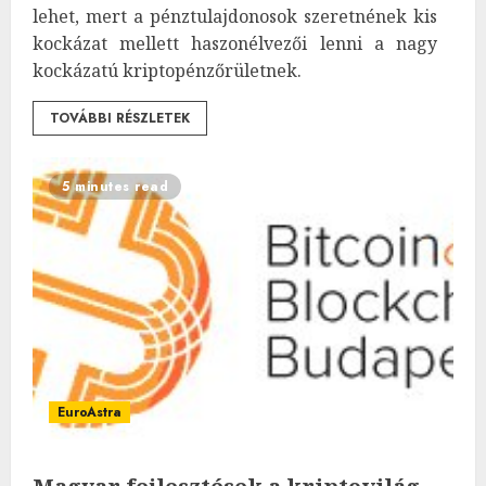
lehet, mert a pénztulajdonosok szeretnének kis
kockázat mellett haszonélvezői lenni a nagy
kockázatú kriptopénzőrületnek.
TOVÁBBI RÉSZLETEK
5 minutes read
EuroAstra