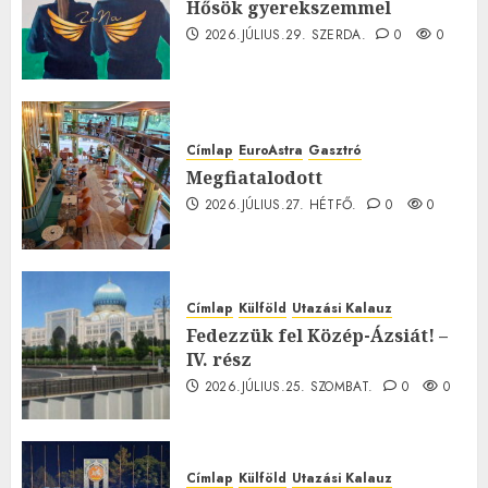
Hősök gyerekszemmel
2026.JÚLIUS.29. SZERDA.
0
0
Címlap
EuroAstra
Gasztró
Megfiatalodott
2026.JÚLIUS.27. HÉTFŐ.
0
0
Címlap
Külföld
Utazási Kalauz
Fedezzük fel Közép-Ázsiát! –
IV. rész
2026.JÚLIUS.25. SZOMBAT.
0
0
Címlap
Külföld
Utazási Kalauz