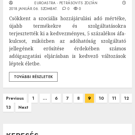
EUROASTRA - PETRÁSOVITS ZOLTÁN
2018.JANUÁR.06. SZOMBAT.
0
0
Csökkent a szociális hozzájárulási adó mértéke,
újabb termékekre és szolgáltatásokra
terjesztették ki a kedvezményes, 5 százalékos áfa-
kulcsot, miközben az adóhatóság szolgáltató
jellegének erősítése érdekében számos
adóigazgatási eljárásban is kedvező változások
léptek életbe.
TOVÁBBI RÉSZLETEK
Bejegyzések
Previous
1
…
6
7
8
9
10
11
12
13
Next
lapozása