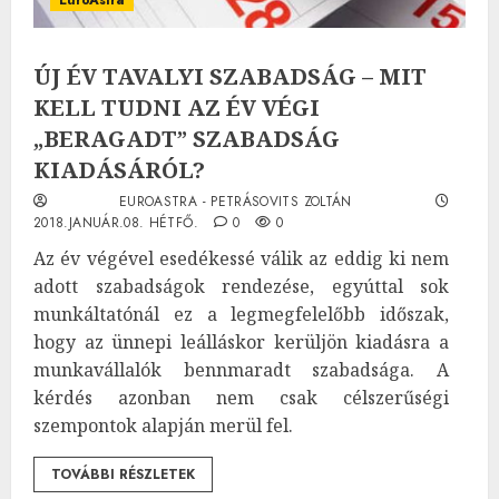
ÚJ ÉV TAVALYI SZABADSÁG – MIT
KELL TUDNI AZ ÉV VÉGI
„BERAGADT” SZABADSÁG
KIADÁSÁRÓL?
EUROASTRA - PETRÁSOVITS ZOLTÁN
2018.JANUÁR.08. HÉTFŐ.
0
0
Az év végével esedékessé válik az eddig ki nem
adott szabadságok rendezése, egyúttal sok
munkáltatónál ez a legmegfelelőbb időszak,
hogy az ünnepi leálláskor kerüljön kiadásra a
munkavállalók bennmaradt szabadsága. A
kérdés azonban nem csak célszerűségi
szempontok alapján merül fel.
TOVÁBBI RÉSZLETEK