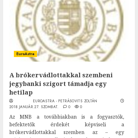
EuroAstra
A brókervádlottakkal szembeni
jegybanki szigort támadja egy
hetilap
EUROASTRA - PETRÁSOVITS ZOLTÁN
2018.JANUÁR.27. SZOMBAT.
0
0
Az MNB a továbbiakban is a fogyasztók,
befektetők érdekét képviseli a
brókervádlottakkal szemben az – egy