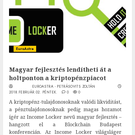
EuroAstra
Magyar fejlesztés lendítheti át a
holtponton a kriptopénzpiacot
EUROASTRA - PETRÁSOVITS ZOLTÁN
2018.FEBRUÁR.02. PÉNTEK.
0
0
A kriptopénz-tulajdonosoknak valódi likviditást,
a pénztulajdonosoknak pedig magas hozamot
ígér az Income Locker nevű magyar fejlesztés –
hangzott el a Blockchain Budapest
konferencián. Az Income Locker világsláger