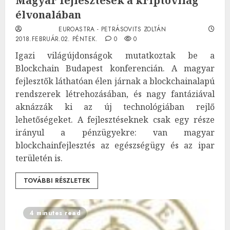
Magyar fejlesztések a kriptovilág
élvonalában
EUROASTRA - PETRÁSOVITS ZOLTÁN
2018.FEBRUÁR.02. PÉNTEK.
0
0
Igazi világújdonságok mutatkoztak be a
Blockchain Budapest konferencián. A magyar
fejlesztők láthatóan élen járnak a blockchainalapú
rendszerek létrehozásában, és nagy fantáziával
aknázzák ki az új technológiában rejlő
lehetőségeket. A fejlesztéseknek csak egy része
irányul a pénzügyekre: van magyar
blockchainfejlesztés az egészségügy és az ipar
területén is.
TOVÁBBI RÉSZLETEK
4 minutes read