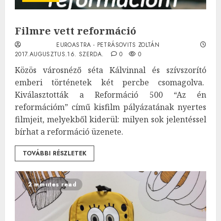
Filmre vett reformáció
EUROASTRA - PETRÁSOVITS ZOLTÁN
2017.AUGUSZTUS.16. SZERDA.
0
0
Közös városnéző séta Kálvinnal és szívszorító
emberi történetek két percbe csomagolva.
Kiválasztották a Reformáció 500 “Az én
reformációm” című kisfilm pályázatának nyertes
filmjeit, melyekből kiderül: milyen sok jelentéssel
bírhat a reformáció üzenete.
TOVÁBBI RÉSZLETEK
2 minutes read