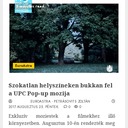
2 minutes read
EuroAstra
Szokatlan helyszíneken bukkan fel
a UPC Pop-up mozija
EUROASTRA - PETRÁSOVITS ZOLTÁN
2017.AUGUSZTUS.25. PÉNTEK.
0
0
Exkluzív moziestek a filmekhez illő
környezetben. Augusztus 10-én rendezték meg