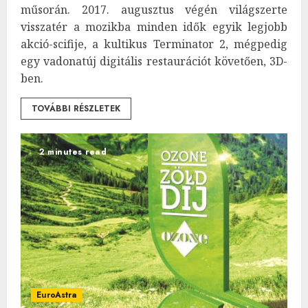
műsorán. 2017. augusztus végén világszerte
visszatér a mozikba minden idők egyik legjobb
akció-scifije, a kultikus Terminator 2, mégpedig
egy vadonatúj digitális restaurációt követően, 3D-
ben.
TOVÁBBI RÉSZLETEK
2 minutes read
EuroAstra