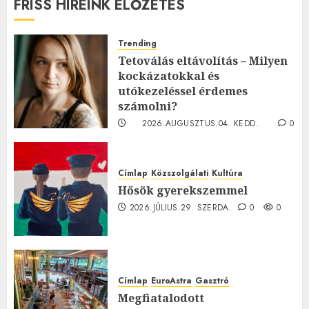
FRISS HÍREINK ELŐZETES
Trending
Tetoválás eltávolítás – Milyen
kockázatokkal és
utókezeléssel érdemes
számolni?
2026.AUGUSZTUS.04. KEDD.
0
0
Címlap
Közszolgálati
Kultúra
Hősök gyerekszemmel
2026.JÚLIUS.29. SZERDA.
0
0
Címlap
EuroAstra
Gasztró
Megfiatalodott