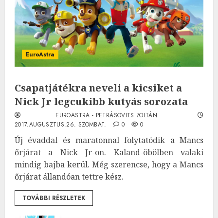
EuroAstra
Csapatjátékra neveli a kicsiket a
Nick Jr legcukibb kutyás sorozata
EUROASTRA - PETRÁSOVITS ZOLTÁN
2017.AUGUSZTUS.26. SZOMBAT.
0
0
Új évaddal és maratonnal folytatódik a Mancs
őrjárat a Nick Jr-on. Kaland-öbölben valaki
mindig bajba kerül. Még szerencse, hogy a Mancs
őrjárat állandóan tettre kész.
TOVÁBBI RÉSZLETEK