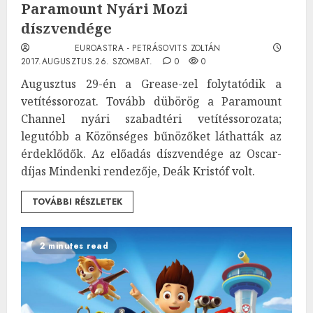
Paramount Nyári Mozi
díszvendége
EUROASTRA - PETRÁSOVITS ZOLTÁN
2017.AUGUSZTUS.26. SZOMBAT.
0
0
Augusztus 29-én a Grease-zel folytatódik a
vetítéssorozat. Tovább dübörög a Paramount
Channel nyári szabadtéri vetítéssorozata;
legutóbb a Közönséges bűnözőket láthatták az
érdeklődők. Az előadás díszvendége az Oscar-
díjas Mindenki rendezője, Deák Kristóf volt.
TOVÁBBI RÉSZLETEK
2 minutes read