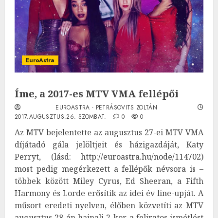
EuroAstra
Íme, a 2017-es MTV VMA fellépői
EUROASTRA - PETRÁSOVITS ZOLTÁN
2017.AUGUSZTUS.26. SZOMBAT.
0
0
Az MTV bejelentette az augusztus 27-ei MTV VMA
díjátadó gála jelöltjeit és házigazdáját, Katy
Perryt, (lásd: http://euroastra.hu/node/114702)
most pedig megérkezett a fellépők névsora is –
többek között Miley Cyrus, Ed Sheeran, a Fifth
Harmony és Lorde erősítik az idei év line-upját. A
műsort eredeti nyelven, élőben közvetíti az MTV
augusztus 28-án hajnali 2-kor, a feliratos ismétlést