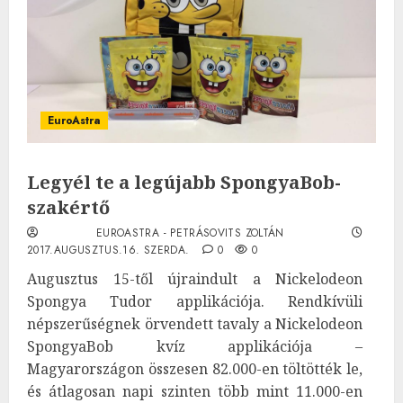
EuroAstra
Legyél te a legújabb SpongyaBob-
szakértő
EUROASTRA - PETRÁSOVITS ZOLTÁN
2017.AUGUSZTUS.16. SZERDA.
0
0
Augusztus 15-től újraindult a Nickelodeon
Spongya Tudor applikációja. Rendkívüli
népszerűségnek örvendett tavaly a Nickelodeon
SpongyaBob kvíz applikációja –
Magyarországon összesen 82.000-en töltötték le,
és átlagosan napi szinten több mint 11.000-en