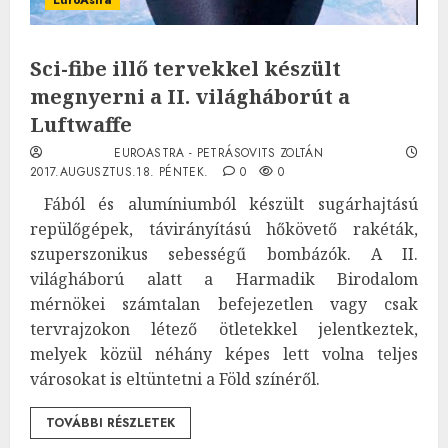
Sci-fibe illő tervekkel készült
megnyerni a II. világháborút a
Luftwaffe
EUROASTRA - PETRÁSOVITS ZOLTÁN
2017.AUGUSZTUS.18. PÉNTEK.
0
0
Fából és alumíniumból készült sugárhajtású
repülőgépek, távirányítású hőkövető rakéták,
szuperszonikus sebességű bombázók. A II.
világháború alatt a Harmadik Birodalom
mérnökei számtalan befejezetlen vagy csak
tervrajzokon létező ötletekkel jelentkeztek,
melyek közül néhány képes lett volna teljes
városokat is eltüntetni a Föld színéről.
TOVÁBBI RÉSZLETEK