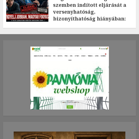
szemben indított eljárását a
versenyhatóság,
bizonyíthatóság hiányában:
TE mit gondolsz erről?
2026.JÚLIUS.23. CSÜTÖRTÖK.
0
0