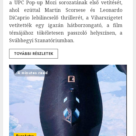
a UPC Pop-up Mozi sorozatának első vetítését,
ahol ezúttal Martin Scorsese és Leonardo
DiCaprio lebilincselő thrillerét, a Viharszigetet
vetítették egy igazán hátborzongató, a film
témájához tökéletesen passzoló helyszínen, a
Svábhegyi Szanatóriumban.
TOVÁBBI RÉSZLETEK
4 minutes read
EuroAstra