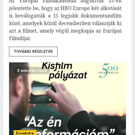
Az Európai Filmakadémia augusztus 15-én
jelentette be, hogy az HBO Europe két alkotását
is beválogatták a 15 legjobb dokumentumfilm
közé, amelyek közül decemberben választják ki
azt a filmet, amely végül megkapja az Európai
Filmdíjat.
TOVÁBBI RÉSZLETEK
3 minutes read
EuroAstra