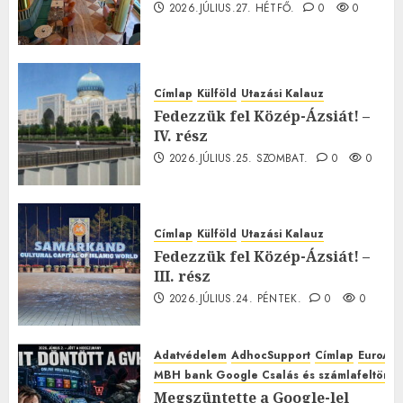
2026.JÚLIUS.27. HÉTFŐ.
0
0
Címlap
Külföld
Utazási Kalauz
Fedezzük fel Közép-Ázsiát! –
IV. rész
2026.JÚLIUS.25. SZOMBAT.
0
0
Címlap
Külföld
Utazási Kalauz
Fedezzük fel Közép-Ázsiát! –
III. rész
2026.JÚLIUS.24. PÉNTEK.
0
0
Adatvédelem
AdhocSupport
Címlap
EuroAst
MBH bank Google Csalás és számlafeltörés 
Megszüntette a Google-lel