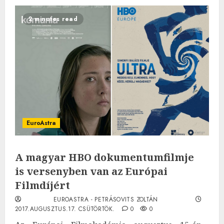
2 minutes read
EuroAstra
A magyar HBO dokumentumfilmje
is versenyben van az Európai
Filmdíjért
EUROASTRA - PETRÁSOVITS ZOLTÁN
2017.AUGUSZTUS.17. CSÜTÖRTÖK.
0
0