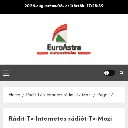
Skip
2026.augusztus.06. csütörtök.
17:28:41
to
content
Primary
Menu
Home
Rádit-Tv-Internetes-rádiót-Tv-Mozi
Page 17
Rádit-Tv-Internetes-rádiót-Tv-Mozi