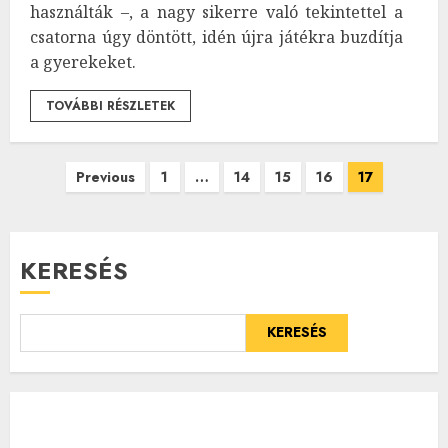
használták –, a nagy sikerre való tekintettel a
csatorna úgy döntött, idén újra játékra buzdítja
a gyerekeket.
TOVÁBBI RÉSZLETEK
Bejegyzések
Previous
1
…
14
15
16
17
lapozása
KERESÉS
KERESÉS