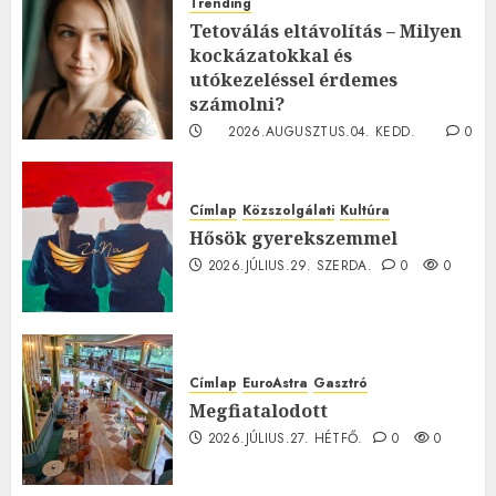
Trending
Tetoválás eltávolítás – Milyen
kockázatokkal és
utókezeléssel érdemes
számolni?
2026.AUGUSZTUS.04. KEDD.
0
0
Címlap
Közszolgálati
Kultúra
Hősök gyerekszemmel
2026.JÚLIUS.29. SZERDA.
0
0
Címlap
EuroAstra
Gasztró
Megfiatalodott
2026.JÚLIUS.27. HÉTFŐ.
0
0