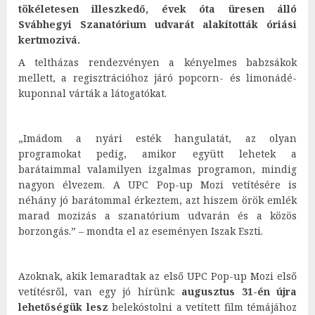
tökéletesen illeszkedő, évek óta üresen álló
Svábhegyi Szanatórium udvarát alakították óriási
kertmozivá.
A teltházas rendezvényen a kényelmes babzsákok
mellett, a regisztrációhoz járó popcorn- és limonádé-
kuponnal várták a látogatókat.
„Imádom a nyári esték hangulatát, az olyan
programokat pedig, amikor együtt lehetek a
barátaimmal valamilyen izgalmas programon, mindig
nagyon élvezem. A UPC Pop-up Mozi vetítésére is
néhány jó barátommal érkeztem, azt hiszem örök emlék
marad mozizás a szanatórium udvarán és a közös
borzongás.” – mondta el az eseményen Iszak Eszti.
Azoknak, akik lemaradtak az első UPC Pop-up Mozi első
vetítésről, van egy jó hírünk:
augusztus 31-én újra
lehetőségük lesz
belekóstolni a vetített film témájához