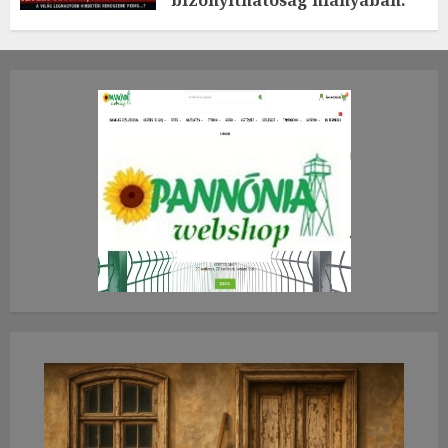
TE mit gondolsz erről?
2026.JÚLIUS.23. CSÜTÖRTÖK.
0
0