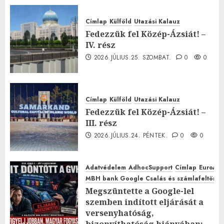
Címlap
Külföld
Utazási Kalauz
Fedezzük fel Közép-Ázsiát! –
IV. rész
2026.JÚLIUS.25. SZOMBAT.
0
0
Címlap
Külföld
Utazási Kalauz
Fedezzük fel Közép-Ázsiát! –
III. rész
2026.JÚLIUS.24. PÉNTEK.
0
0
Adatvédelem
AdhocSupport
Címlap
EuroAst
MBH bank Google Csalás és számlafeltörés 
Megszüntette a Google-lel
szemben indított eljárását a
versenyhatóság,
bizonyíthatóság hiányában: