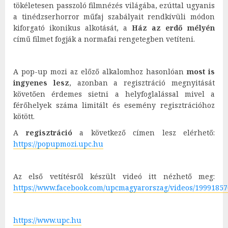
tökéletesen passzoló filmnézés világába, ezúttal ugyanis
a tinédzserhorror műfaj szabályait rendkívüli módon
kiforgató ikonikus alkotását, a
Ház az erdő mélyén
című filmet fogják a normafai rengetegben vetíteni.
A pop-up mozi az előző alkalomhoz hasonlóan
most is
ingyenes lesz
, azonban a regisztráció megnyitását
követően érdemes sietni a helyfoglalással mivel a
férőhelyek száma limitált és esemény regisztrációhoz
kötött.
A
regisztráció
a következő címen lesz elérhető:
https://popupmozi.upc.hu
Az első vetítésről készült videó itt nézhető meg:
https://www.facebook.com/upcmagyarorszag/videos/1999185
https://www.upc.hu