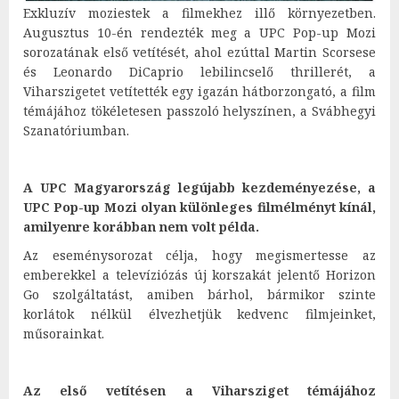
Exkluzív moziestek a filmekhez illő környezetben.
Augusztus 10-én rendezték meg a UPC Pop-up Mozi
sorozatának első vetítését, ahol ezúttal Martin Scorsese
és Leonardo DiCaprio lebilincselő thrillerét, a
Viharszigetet vetítették egy igazán hátborzongató, a film
témájához tökéletesen passzoló helyszínen, a Svábhegyi
Szanatóriumban.
A UPC Magyarország legújabb kezdeményezése, a
UPC Pop-up Mozi olyan különleges filmélményt kínál,
amilyenre korábban nem volt példa.
Az eseménysorozat célja, hogy megismertesse az
emberekkel a televíziózás új korszakát jelentő Horizon
Go szolgáltatást, amiben bárhol, bármikor szinte
korlátok nélkül élvezhetjük kedvenc filmjeinket,
műsorainkat.
Az első vetítésen a Viharsziget témájához