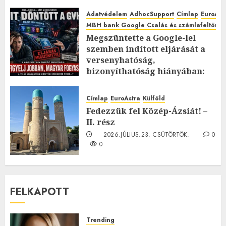
Adatvédelem
AdhocSupport
Címlap
EuroAst
MBH bank Google Csalás és számlafeltörés 
Megszüntette a Google-lel
szemben indított eljárását a
versenyhatóság,
bizonyíthatóság hiányában:
TE mit gondolsz erről?
2026.JÚLIUS.23. CSÜTÖRTÖK.
0
Címlap
EuroAstra
Külföld
0
Fedezzük fel Közép-Ázsiát! –
II. rész
2026.JÚLIUS.23. CSÜTÖRTÖK.
0
0
FELKAPOTT
Trending