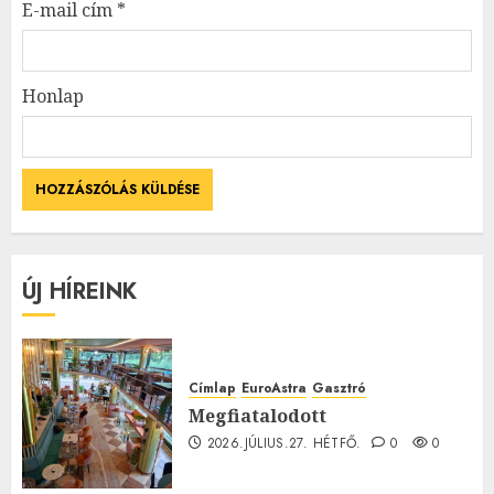
E-mail cím
*
Honlap
ÚJ HÍREINK
Címlap
EuroAstra
Gasztró
Megfiatalodott
2026.JÚLIUS.27. HÉTFŐ.
0
0