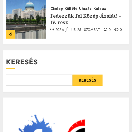
Címlap
Külföld
Utazási Kalauz
Fedezzük fel Közép-Ázsiát! –
IV. rész
2026.JÚLIUS.25. SZOMBAT.
0
0
4
KERESÉS
KERESÉS