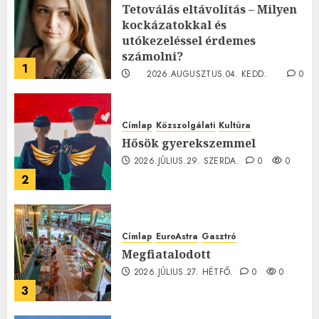
Tetoválás eltávolítás – Milyen
kockázatokkal és
utókezeléssel érdemes
számolni?
1
2026.AUGUSZTUS.04. KEDD.
0
0
Címlap
Közszolgálati
Kultúra
Hősök gyerekszemmel
2026.JÚLIUS.29. SZERDA.
0
0
2
Címlap
EuroAstra
Gasztró
Megfiatalodott
2026.JÚLIUS.27. HÉTFŐ.
0
0
3