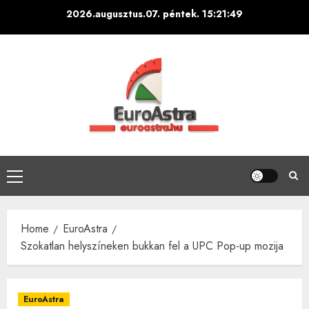
Skip
2026.augusztus.07. péntek.
15:21:50
to
content
Primary
Menu
Home
EuroAstra
Szokatlan helyszíneken bukkan fel a UPC Pop-up mozija
EuroAstra