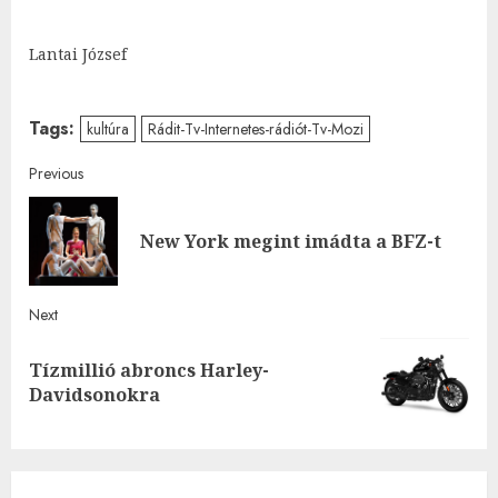
Lantai József
Tags:
kultúra
Rádit-Tv-Internetes-rádiót-Tv-Mozi
Post
Previous
navigation
Pre
New York megint imádta a BFZ-t
post
Next
Tízmillió abroncs Harley-
Next
Davidsonokra
post: