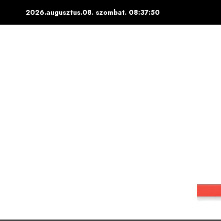
Skip
2026.augusztus.08. szombat.
08:37:51
to
content