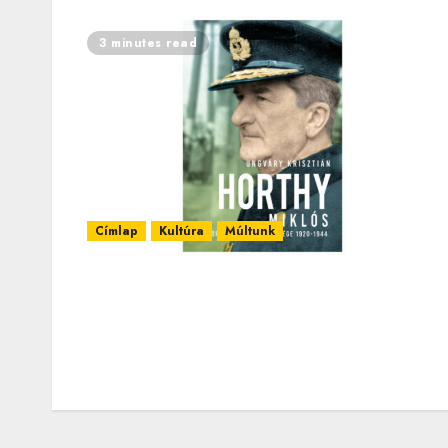
3 minutes read
Címlap
Kultúra
Múltunk