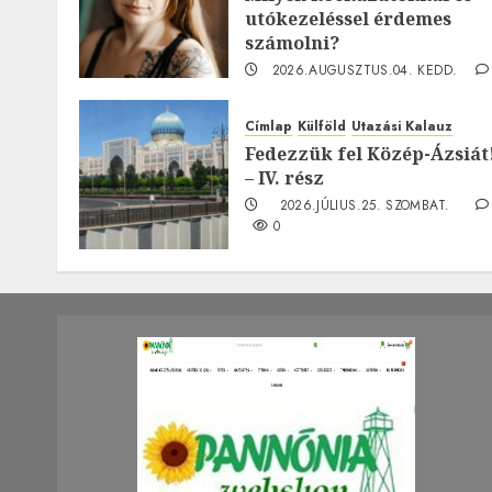
utókezeléssel érdemes
számolni?
2026.AUGUSZTUS.04. KEDD.
0
Címlap
Külföld
Utazási Kalauz
Fedezzük fel Közép-Ázsiát
– IV. rész
2026.JÚLIUS.25. SZOMBAT.
0