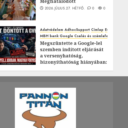
Megfiatalodott
2026.JÚLIUS.27. HÉTFŐ.
0
0
Adatvédelem
AdhocSupport
Címlap
EuroAstra
MBH bank Google Csalás és számlafeltörés káro
Megszüntette a Google-lel
szemben indított eljárását
a versenyhatóság,
bizonyíthatóság hiányában:
TE mit gondolsz erről?
2026.JÚLIUS.23. CSÜTÖRTÖK.
0
0