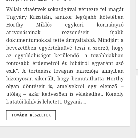
Vállalt vitaérvek sokaságával vértezte fel magát
Ungváry Krisztián, amikor legújabb kötetében
Horthy Miklós egykori kormányzó
arcvonásainak rezzenéseit újabb
dokumentumokkal tette árnyaltabbá. Mindjárt a
bevezetőben egyértelművé teszi a szerző, hogy
az egyoldalúságot kerülendő „a továbbiakban
fontosabb érdemeiről és hibáiról egyaránt szó
esik”. A történész lovagias missziója annyiban
bizonyosan sikerült, hogy bemutathatta Horthy
olyan döntéseit is, amelyekről egy elemző –
utólag – akár kedvezően is vélekedhet. Komoly
kutatói kihívás lehetett. Ugyanis...
TOVÁBBI RÉSZLETEK