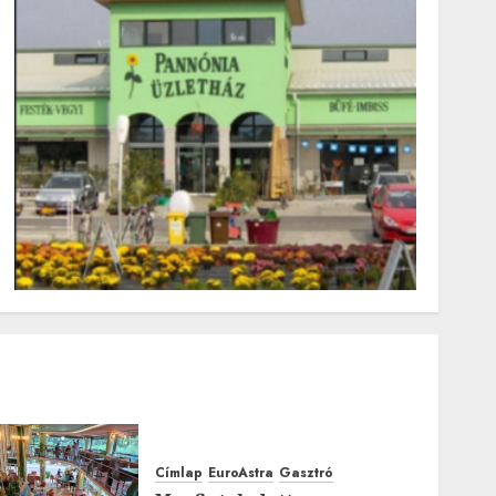
Címlap
EuroAstra
Gasztró