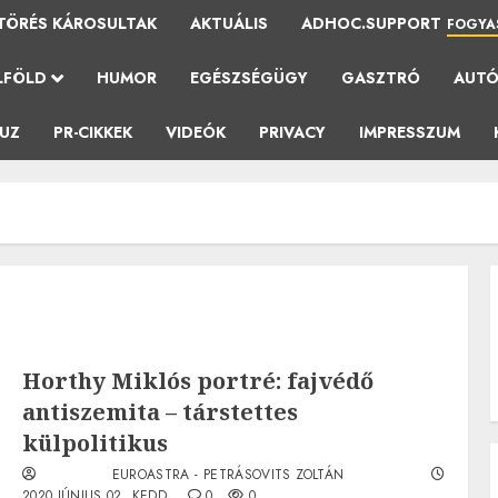
TÖRÉS KÁROSULTAK
AKTUÁLIS
ADHOC.SUPPORT
FOGYA
LFÖLD
HUMOR
EGÉSZSÉGÜGY
GASZTRÓ
AUT
AUZ
PR-CIKKEK
VIDEÓK
PRIVACY
IMPRESSZUM
Horthy Miklós portré: fajvédő
antiszemita – társtettes
külpolitikus
EUROASTRA - PETRÁSOVITS ZOLTÁN
2020.JÚNIUS.02. KEDD.
0
0