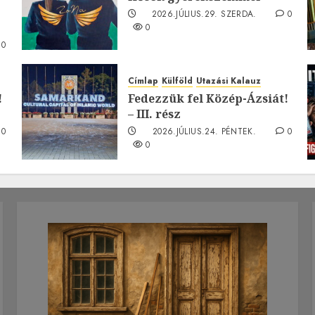
2026.JÚLIUS.29. SZERDA.
0
0
0
Címlap
Külföld
Utazási Kalauz
!
Fedezzük fel Közép-Ázsiát!
– III. rész
0
2026.JÚLIUS.24. PÉNTEK.
0
0