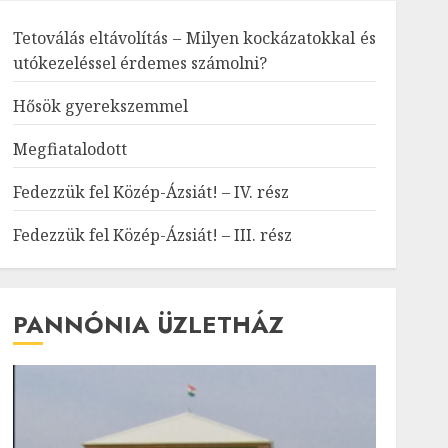
Tetoválás eltávolítás – Milyen kockázatokkal és
utókezeléssel érdemes számolni?
Hősök gyerekszemmel
Megfiatalodott
Fedezzük fel Közép-Ázsiát! – IV. rész
Fedezzük fel Közép-Ázsiát! – III. rész
PANNÓNIA ÜZLETHÁZ