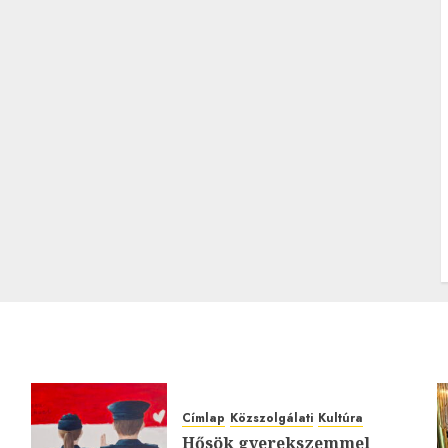
Címlap
Közszolgálati
Kultúra
Hősök gyerekszemmel