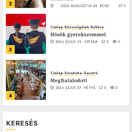
2
2026.AUGUSZTUS.04. KEDD.
0
0
Címlap
Közszolgálati
Kultúra
Hősök gyerekszemmel
2026.JÚLIUS.29. SZERDA.
0
0
3
Címlap
EuroAstra
Gasztró
Megfiatalodott
2026.JÚLIUS.27. HÉTFŐ.
0
0
4
KERESÉS