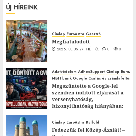
ÚJ HÍREINK
Címlap
EuroAstra
Gasztró
Megfiatalodott
2026.JÚLIUS.27. HÉTFŐ.
0
0
Adatvédelem
AdhocSupport
Címlap
EuroAst
MBH bank Google Csalás és számlafeltörés 
Megszüntette a Google-lel
szemben indított eljárását a
versenyhatóság,
bizonyíthatóság hiányában:
TE mit gondolsz erről?
2026.JÚLIUS.23. CSÜTÖRTÖK.
0
Címlap
EuroAstra
Külföld
0
Fedezzük fel Közép-Ázsiát! –