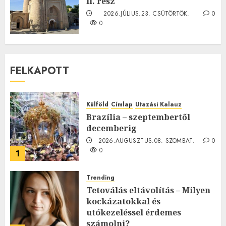
II. rész
2026.JÚLIUS.23. CSÜTÖRTÖK.
0
0
FELKAPOTT
Külföld
Címlap
Utazási Kalauz
Brazília – szeptembertől
decemberig
2026.AUGUSZTUS.08. SZOMBAT.
0
0
1
Trending
Tetoválás eltávolítás – Milyen
kockázatokkal és
utókezeléssel érdemes
számolni?