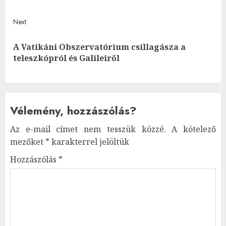
Next
A Vatikáni Obszervatórium csillagásza a
Next
teleszkópról és Galileiről
post:
Vélemény, hozzászólás?
Az e-mail címet nem tesszük közzé.
A kötelező
mezőket
*
karakterrel jelöltük
Hozzászólás
*