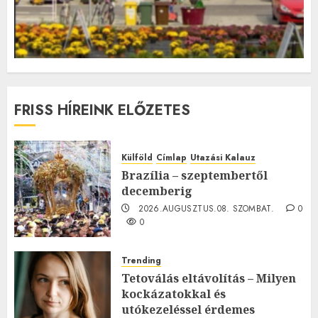
FRISS HÍREINK ELŐZETES
Külföld
Címlap
Utazási Kalauz
Brazília – szeptembertől
decemberig
2026.AUGUSZTUS.08. SZOMBAT.
0
0
Trending
Tetoválás eltávolítás – Milyen
kockázatokkal és
utókezeléssel érdemes