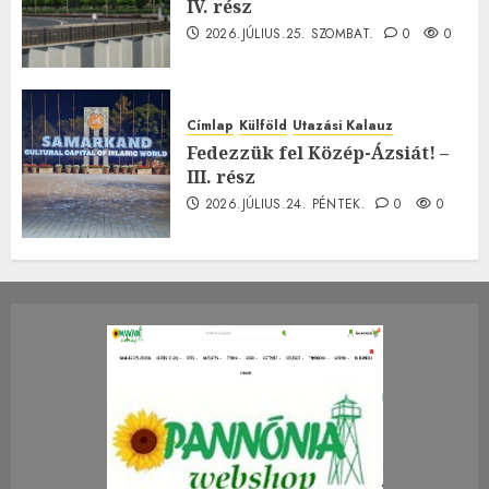
IV. rész
2026.JÚLIUS.25. SZOMBAT.
0
0
Címlap
Külföld
Utazási Kalauz
Fedezzük fel Közép-Ázsiát! –
III. rész
2026.JÚLIUS.24. PÉNTEK.
0
0