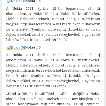
Nokia E6
A Nokia 2011 április 12-én bemutatott két új
okostelefont, a Nokia E6 és a Nokia X7 készülékeket.
Előbbit üzletembereknek, utóbbit pedig a szórakozás
megszállottjainak tervezték. A két készüléken mutatkozik
be a frissített Symbian szoftver, új ikonokkal és olyan
fejlesztésekkel, mint a javított szövegbevitel, a gyorsabb
böngésző és a frissített Ovi Térképek.
Nokia E6
A Nokia 2011 április 12-én bemutatott két új
okostelefont, a Nokia E6 és a Nokia X7 készülékeket.
Előbbit üzletembereknek, utóbbit pedig a szórakozás
megszállottjainak tervezték. A két készüléken mutatkozik
be a frissített Symbian szoftver, új ikonokkal és olyan
fejlesztésekkel, mint a javított szövegbevitel, a gyorsabb
böngésző és a frissített Ovi Térképek.
„Ezzel a két új készülékkel tovább erősítjük a Nokia
okostelefon-portfólióját, melyek már a továbbfejlesztett,
szebb felhasználói felületet kínálják. Az új Symbian