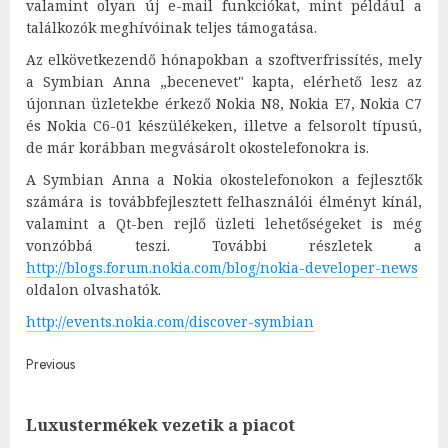
valamint olyan új e-mail funkciókat, mint például a
találkozók meghívóinak teljes támogatása.
Az elkövetkezendő hónapokban a szoftverfrissítés, mely
a Symbian Anna „becenevet" kapta, elérhető lesz az
újonnan üzletekbe érkező Nokia N8, Nokia E7, Nokia C7
és Nokia C6-01 készülékeken, illetve a felsorolt típusú,
de már korábban megvásárolt okostelefonokra is.
A Symbian Anna a Nokia okostelefonokon a fejlesztők
számára is továbbfejlesztett felhasználói élményt kínál,
valamint a Qt-ben rejlő üzleti lehetőségeket is még
vonzóbbá teszi. További részletek a
http://blogs.forum.nokia.com/blog/nokia-developer-news
oldalon olvashatók.
http://events.nokia.com/discover-symbian
Post
Previous
navigation
Pre
Luxustermékek vezetik a piacot
post