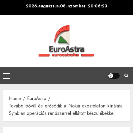
Skip
2026.augusztus.08. szombat.
20:06:24
to
content
Primary
Menu
Home
EuroAstra
Tovább bővül és erősödik a Nokia okostelefon kínálata
Symbian operációs rendszerrel ellátott készülékekkel