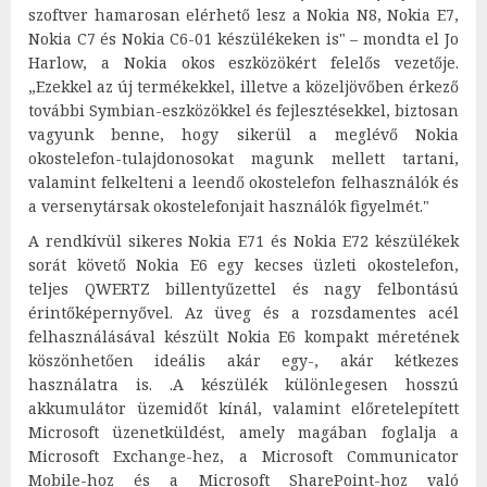
szoftver hamarosan elérhető lesz a Nokia N8, Nokia E7,
Nokia C7 és Nokia C6-01 készülékeken is" – mondta el Jo
Harlow, a Nokia okos eszközökért felelős vezetője.
„Ezekkel az új termékekkel, illetve a közeljövőben érkező
további Symbian-eszközökkel és fejlesztésekkel, biztosan
vagyunk benne, hogy sikerül a meglévő Nokia
okostelefon-tulajdonosokat magunk mellett tartani,
valamint felkelteni a leendő okostelefon felhasználók és
a versenytársak okostelefonjait használók figyelmét."
A rendkívül sikeres Nokia E71 és Nokia E72 készülékek
sorát követő Nokia E6 egy kecses üzleti okostelefon,
teljes QWERTZ billentyűzettel és nagy felbontású
érintőképernyővel. Az üveg és a rozsdamentes acél
felhasználásával készült Nokia E6 kompakt méretének
köszönhetően ideális akár egy-, akár kétkezes
használatra is. .A készülék különlegesen hosszú
akkumulátor üzemidőt kínál, valamint előretelepített
Microsoft üzenetküldést, amely magában foglalja a
Microsoft Exchange-hez, a Microsoft Communicator
Mobile-hoz és a Microsoft SharePoint-hoz való