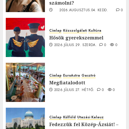
számolni?
2026.AUGUSZTUS.04. KEDD.
0
0
Címlap
Közszolgálati
Kultúra
Hősök gyerekszemmel
2026.JÚLIUS.29. SZERDA.
0
0
Címlap
EuroAstra
Gasztró
Megfiatalodott
2026.JÚLIUS.27. HÉTFŐ.
0
0
Címlap
Külföld
Utazási Kalauz
Fedezzük fel Közép-Ázsiát! –