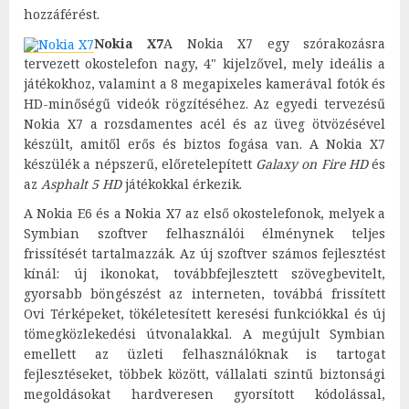
hozzáférést.
Nokia X7
A Nokia X7 egy szórakozásra
tervezett okostelefon nagy, 4" kijelzővel, mely ideális a
játékokhoz, valamint a 8 megapixeles kamerával fotók és
HD-minőségű videók rögzítéséhez. Az egyedi tervezésű
Nokia X7 a rozsdamentes acél és az üveg ötvözésével
készült, amitől erős és biztos fogása van. A Nokia X7
készülék a népszerű, előretelepített
Galaxy on Fire HD
és
az
Asphalt 5 HD
játékokkal érkezik.
A Nokia E6 és a Nokia X7 az első okostelefonok, melyek a
Symbian szoftver felhasználói élménynek teljes
frissítését tartalmazzák. Az új szoftver számos fejlesztést
kínál: új ikonokat, továbbfejlesztett szövegbevitelt,
gyorsabb böngészést az interneten, továbbá frissített
Ovi Térképeket, tökéletesített keresési funkciókkal és új
tömegközlekedési útvonalakkal. A megújult Symbian
emellett az üzleti felhasználóknak is tartogat
fejlesztéseket, többek között, vállalati szintű biztonsági
megoldásokat hardveresen gyorsított kódolással,