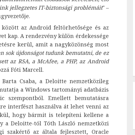
nk jellegzetes IT-biztonsági problémáit
" –
gyvezetője.
 között az Android feltörhetősége és az
et kap. A rendezvény külön érdekessége
tetésre kerül, amit a nagyközönség most
n sok újdonságot tudunk bemutatni, de ez
sett az RSA, a McAfee, a PHP, az Android
ozzá Fóti Marcell.
 Barta Csaba, a Deloitte nemzetközileg
emutatja a Windows tartományi adatbázis
sic szempontból. Emellett bemutatásra
re interfészt használva át lehet venni az
kül, hogy bármit is telepíteni kellene a
y a Deloitte-tól Tóth László nemzetközi
i szakértő az általa fejlesztett, Oracle