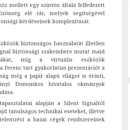
öz mellett egy szintén általa felfedezett
özönség elé tár, melyek segítségével
ztonsági kérdéseinek komplexitását.
zközök biztonságos használatát illetően
Signal biztonsági szakembere mutat majd
ldákat, míg a virtuális eszközök
a Ferenc tart gyakorlatias prezentációt a
ság még a papír alapú világot is érinti,
sányi Domonkos hivatalos okmányok
adása.
pasztalatai alapján a Silent Signaltól
d tanulságos technikai eseteket, illetve
etelemzést a hazai cégek rendszereinek