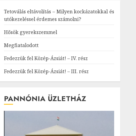
Tetoválás eltávolítás – Milyen kockázatokkal és
utókezeléssel érdemes számolni?
Hősök gyerekszemmel
Megfiatalodott
Fedezzük fel Közép-Ázsiát! – IV. rész
Fedezzük fel Közép-Ázsiát! – III. rész
PANNÓNIA ÜZLETHÁZ