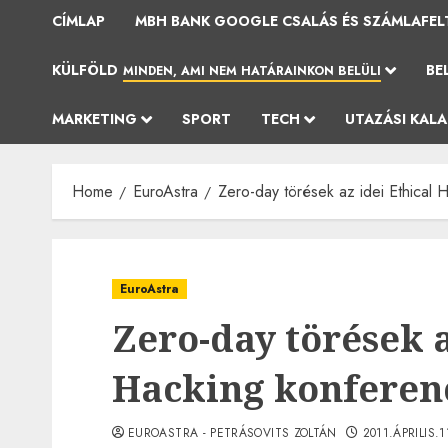
CÍMLAP
MBH BANK GOOGLE CSALÁS ÉS SZÁMLAFEL
KÜLFÖLD
BE
MINDEN, AMI NEM HATÁRAINKON BELÜLI
MARKETING
SPORT
TECH
UTAZÁSI KAL
Home
EuroAstra
Zero-day törések az idei Ethical 
EuroAstra
Zero-day törések a
Hacking konferen
EUROASTRA - PETRÁSOVITS ZOLTÁN
2011.ÁPRILIS.