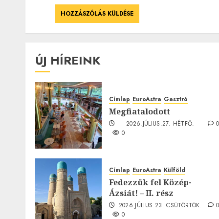
ÚJ HÍREINK
Címlap
EuroAstra
Gasztró
Megfiatalodott
2026.JÚLIUS.27. HÉTFŐ.
0
Címlap
EuroAstra
Külföld
Fedezzük fel Közép-
Ázsiát! – II. rész
2026.JÚLIUS.23. CSÜTÖRTÖK.
0