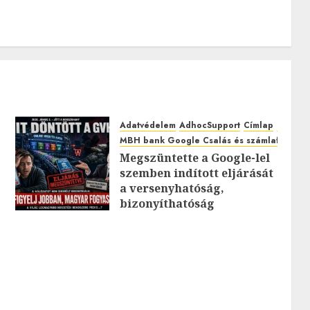
Adatvédelem
AdhocSupport
Címlap
EuroAst
MBH bank Google Csalás és számlafeltörés
Megszüntette a Google-lel
szemben indított eljárását
0
a versenyhatóság,
bizonyíthatóság
hiányában: TE mit
gondolsz erről?
2026.JÚLIUS.23. CSÜTÖRTÖK.
0
0
0