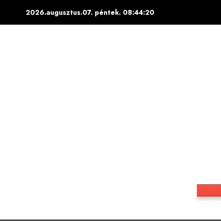
Skip
2026.augusztus.07. péntek.
08:44:21
to
content