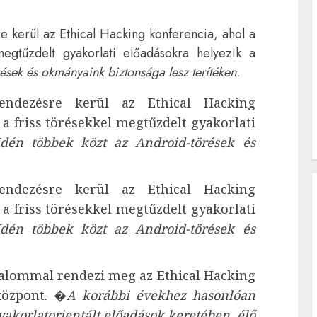
 kerül az Ethical Hacking konferencia, ahol a
megtűzdelt gyakorlati előadásokra helyezik a
ések és okmányaink biztonsága lesz terítéken.
ndezésre kerül az Ethical Hacking
 a friss törésekkel megtűzdelt gyakorlati
Idén többek közt az Android-törések és
ndezésre kerül az Ethical Hacking
 a friss törésekkel megtűzdelt gyakorlati
Idén többek közt az Android-törések és
lommal rendezi meg az Ethical Hacking
központ. �
A korábbi évekhez hasonlóan
yakorlatorientált előadások keretében, élő