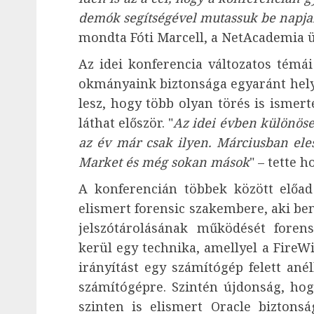
demók segítségével mutassuk be napjai
mondta Fóti Marcell, a NetAcademia ü
Az idei konferencia változatos témái
okmányaink biztonsága egyaránt hely
lesz, hogy több olyan törés is ismer
láthat először. "
Az idei évben különöse
az év már csak ilyen. Márciusban ele
Market és még sokan mások
" – tette h
A konferencián többek között előad
elismert forensic szakembere, aki b
jelszótárolásának működését foren
kerül egy technika, amellyel a FireWi
irányítást egy számítógép felett anél
számítógépre. Szintén újdonság, hog
szinten is elismert Oracle biztonság