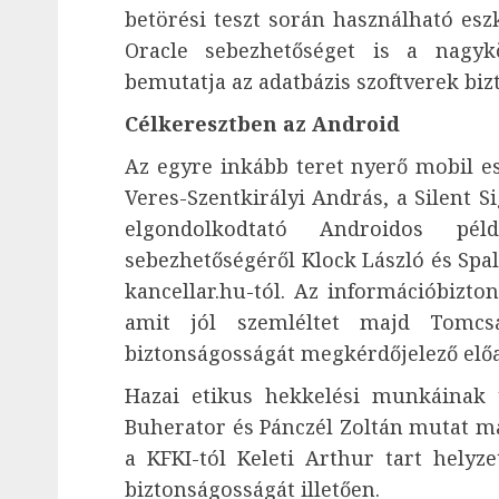
betörési teszt során használható eszk
Oracle sebezhetőséget is a nagyk
bemutatja az adatbázis szoftverek bi
Célkeresztben az Android
Az egyre inkább teret nyerő mobil es
Veres-Szentkirályi András, a Silent 
elgondolkodtató Androidos pé
sebezhetőségéről Klock László és Spal
kancellar.hu-tól. Az információbizton
amit jól szemléltet majd Tomc
biztonságosságát megkérdőjelező elő
Hazai etikus hekkelési munkáinak ta
Buherator és Pánczél Zoltán mutat maj
a KFKI-tól Keleti Arthur tart helyz
biztonságosságát illetően.