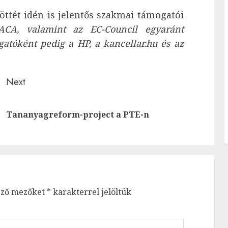
öttét idén is jelentős szakmai támogatói
ACA, valamint az EC-Council egyaránt
atóként pedig a HP, a kancellar.hu és az
Next
Previous
Next
Tananyagreform-project a PTE-n
post:
post:
ező mezőket
*
karakterrel jelöltük