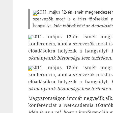
2011. május 12-én ismét megrendezésre
szervezők most is a friss törésekkel 
hangsúlyt.
Idén többek közt az Android-tör
2011. május 12-én ismét megre
konferencia, ahol a szervezők most is
előadásokra helyezik a hangsúlyt.
okmányaink biztonsága lesz terítéken.
2011. május 12-én ismét megre
konferencia, ahol a szervezők most is
előadásokra helyezik a hangsúlyt.
okmányaink biztonsága lesz terítéken.
Magyarországon immár negyedik alka
konferenciát a NetAcademia Oktató
idén is az a cél, hogy a konferencián g