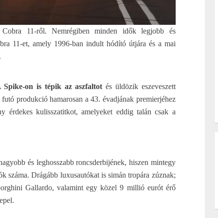
 a Cobra 11-ről. Nemrégiben minden idők legjobb és
bra 11-et, amely 1996-ban indult hódító útjára és a mai
.
pike-on is tépik az aszfaltot
és üldözik eszeveszett
l futó produkció hamarosan a 43. évadjának premierjéhez
y érdekes kulisszatitkot, amelyeket eddig talán csak a
nagyobb és leghosszabb roncsderbijének, hiszen mintegy
tók száma. Drágább luxusautókat is simán tropára zúznak;
ghini Gallardo, valamint egy közel 9 millió eurót érő
epel.