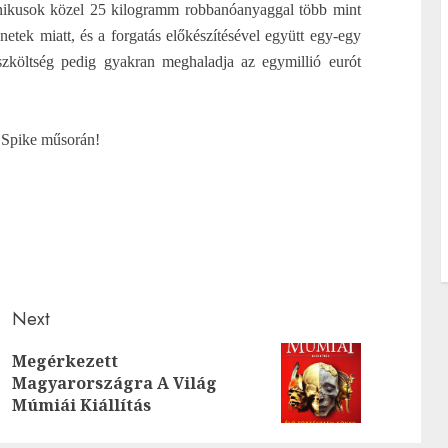
hnikusok közel 25 kilogramm robbanóanyaggal több mint
netek miatt, és a forgatás előkészítésével együtt egy-egy
szköltség pedig gyakran meghaladja az egymillió eurót
Spike műsorán!
Next
Megérkezett
Previous
Next
Magyarországra A Világ
post:
post:
Múmiái Kiállítás