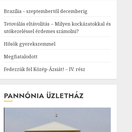
Brazília – szeptembertől decemberig
Tetoválás eltávolítás – Milyen kockázatokkal és
utókezeléssel érdemes számolni?
Hősök gyerekszemmel
Megfiatalodott
Fedezzük fel Közép-Ázsiát! – IV. rész
PANNÓNIA ÜZLETHÁZ