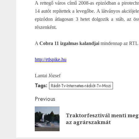
A rettegő város című 2008-as epizódban a pirotec
14 autót repítettek a levegőbe. A látványos akciójele
epizódon átlagosan 3 hetet dolgozik a stáb, az ös
részenként.
A
Cobra 11 izgalmas kalandjai
mindennap az RTL 
http://rtlspike.hu
Lantai József
Tags:
Rádit-Tv-Internetes-rádiót-Tv-Mozi
Post
Previous
navigation
Traktorfesztivál menti meg
az agrárszakmát