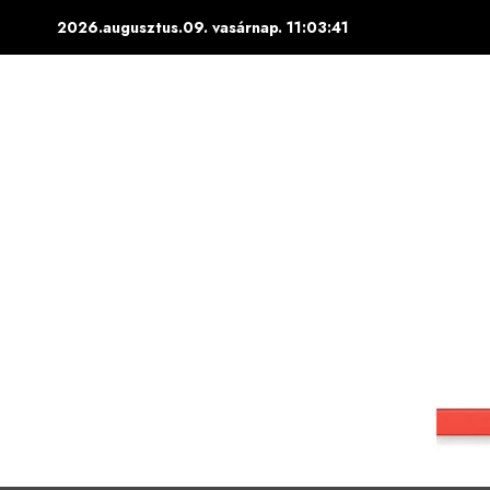
Skip
2026.augusztus.09. vasárnap.
11:03:42
to
content