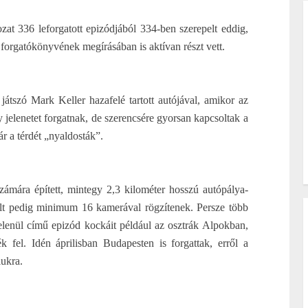
at 336 leforgatott epizódjából 334-ben szerepelt eddig,
forgatókönyvének megírásában is aktívan részt vett.
átszó Mark Keller hazafelé tartott autójával, amikor az
 jelenetet forgatnak, de szerencsére gyorsan kapcsoltak a
ár a térdét „nyaldosták”.
zámára épített, mintegy 2,3 kilométer hosszú autópálya-
lt pedig minimum 16 kamerával rögzítenek. Persze több
telenül című epizód kockáit például az osztrák Alpokban,
 fel. Idén áprilisban Budapesten is forgattak, erről a
lukra.