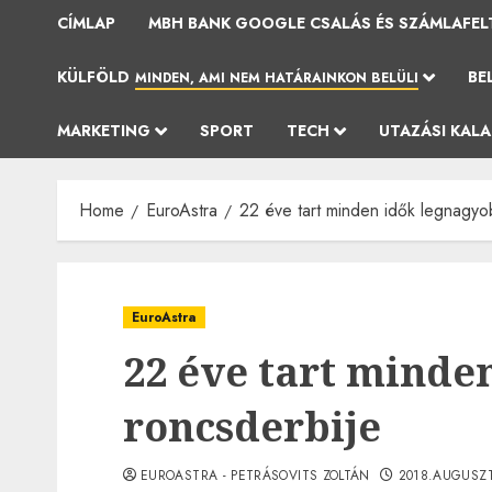
CÍMLAP
MBH BANK GOOGLE CSALÁS ÉS SZÁMLAFEL
KÜLFÖLD
BE
MINDEN, AMI NEM HATÁRAINKON BELÜLI
MARKETING
SPORT
TECH
UTAZÁSI KAL
Home
EuroAstra
22 éve tart minden idők legnagyo
EuroAstra
22 éve tart minde
roncsderbije
EUROASTRA - PETRÁSOVITS ZOLTÁN
2018.AUGUSZT