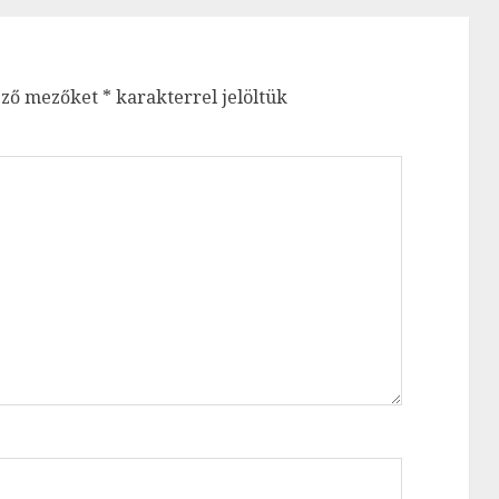
ező mezőket
*
karakterrel jelöltük