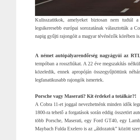
Kulisszatitkok, amelyeket biztosan nem tudtál
legsikeresebb európai sorozatának választották a Co
napig gyűjti rajongóit a magyar tévénézők körében is
A német autópályarendőrség nagyágyúi az RTL S
tempóban a rosszfiúkat. A 22 éve megszakítás nélkü
közeledik, ennek apropóján összegyűjtöttünk néhán
legfanatikusabb rajongók ismertek.
Porsche vagy Maserati? Kit érdekel a totálkár?!
A Cobra 11-et joggal nevezhetnénk minden idők leg
1800-ra tehető a forgatások során eddig összetört au
több Porsche, Maserati, egy Ford GT40, egy Lambor
Maybach Fulda Exelero is az „áldozatok” között szer