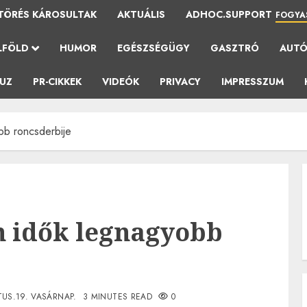
TÖRÉS KÁROSULTAK
AKTUÁLIS
ADHOC.SUPPORT
FOGYA
LFÖLD
HUMOR
EGÉSZSÉGÜGY
GASZTRÓ
AUT
AUZ
PR-CIKKEK
VIDEÓK
PRIVACY
IMPRESSZUM
bb roncsderbije
n idők legnagyobb
US.19. VASÁRNAP.
3 MINUTES READ
0