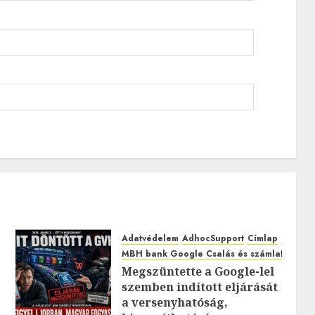
Adatvédelem
AdhocSupport
Címlap
EuroAst
MBH bank Google Csalás és számlafeltörés
Megszüntette a Google-lel
szemben indított eljárását
0
a versenyhatóság,