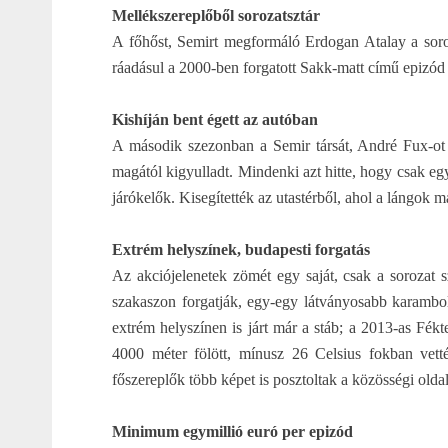
Mellékszereplőből sorozatsztár
A főhőst, Semirt megformáló Erdogan Atalay a soroz
ráadásul a 2000-ben forgatott Sakk-matt című epizód 
Kishíján bent égett az autóban
A második szezonban a Semir társát, André Fux-ot j
magától kigyulladt. Mindenki azt hitte, hogy csak egy
járókelők. Kisegítették az utastérből, ahol a lángok m
Extrém helyszínek, budapesti forgatás
Az akciójelenetek zömét egy saját, csak a sorozat s
szakaszon forgatják, egy-egy látványosabb karambo
extrém helyszínen is járt már a stáb; a 2013-as Fék
4000 méter fölött, mínusz 26 Celsius fokban vették
főszereplők több képet is posztoltak a közösségi olda
Minimum egymillió euró per epizód