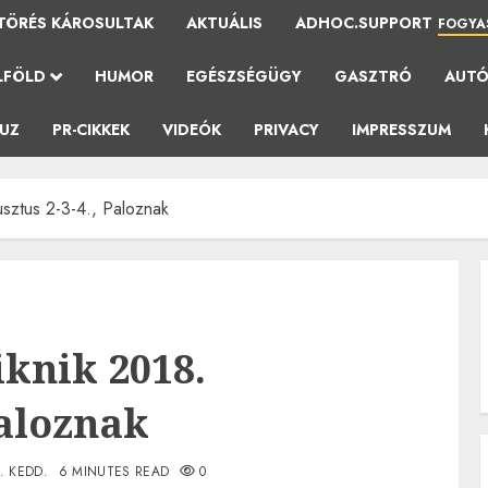
TÖRÉS KÁROSULTAK
AKTUÁLIS
ADHOC.SUPPORT
FOGYA
LFÖLD
HUMOR
EGÉSZSÉGÜGY
GASZTRÓ
AUT
AUZ
PR-CIKKEK
VIDEÓK
PRIVACY
IMPRESSZUM
usztus 2-3-4., Paloznak
iknik 2018.
Paloznak
0. KEDD.
6 MINUTES READ
0