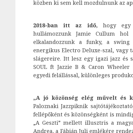
közben ki sem kell mozdulnunk az apr
2018-ban itt az idő,
hogy egy k
hullámozzunk Jamie Cullum hol őr
elkalandozzunk a funky, a swing 
energikus Electro Deluxe-szal, vagy 
slágereire. Itt lesz egy igazi jazz é
SOUL ft Jazzie B & Caron Wheeler c
egyedi felállással, különleges produkc
„A jó közönség elég művelt és k
Paloznaki Jazzpiknik sajtótájékoztató
fellépőként és közönségként is mindi
„A Geszti” mellett illusztris a magya
Andrea, a Fábián Juli emlékére rendez