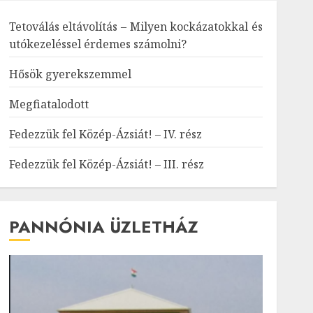
Tetoválás eltávolítás – Milyen kockázatokkal és
utókezeléssel érdemes számolni?
Hősök gyerekszemmel
Megfiatalodott
Fedezzük fel Közép-Ázsiát! – IV. rész
Fedezzük fel Közép-Ázsiát! – III. rész
PANNÓNIA ÜZLETHÁZ