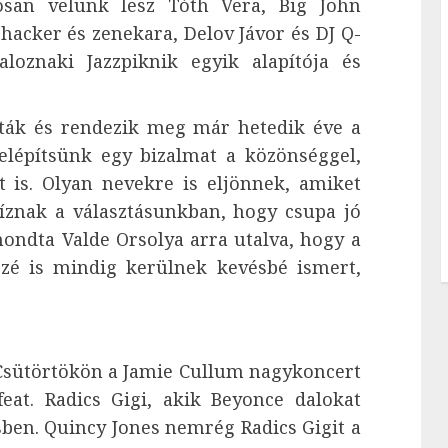
osan velünk lesz Tóth Vera, Big John
hacker és zenekara, Delov Jávor és DJ Q-
loznaki Jazzpiknik egyik alapítója és
tták és rendezik meg már hetedik éve a
elépítsünk egy bizalmat a közönséggel,
 is. Olyan nevekre is eljönnek, amiket
íznak a választásunkban, hogy csupa jó
mondta Valde Orsolya arra utalva, hogy a
zé is mindig kerülnek kevésbé ismert,
 Csütörtökön a Jamie Cullum nagykoncert
feat. Radics Gigi, akik Beyonce dalokat
ben. Quincy Jones nemrég Radics Gigit a