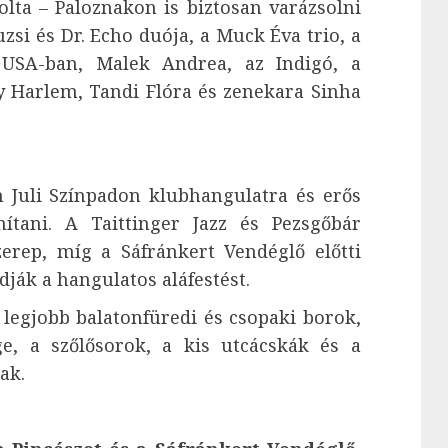
olta – Paloznakon is biztosan varázsolni
uzsi és Dr. Echo duója, a Muck Éva trio, a
 USA-ban, Malek Andrea, az Indigó, a
by Harlem, Tandi Flóra és zenekara Sinha
 Juli Színpadon klubhangulatra és erős
mítani. A Taittinger Jazz és Pezsgőbár
erep, míg a Sáfránkert Vendéglő előtti
dják a hangulatos aláfestést.
 legjobb balatonfüredi és csopaki borok,
ge, a szőlősorok, a kis utcácskák és a
ak.