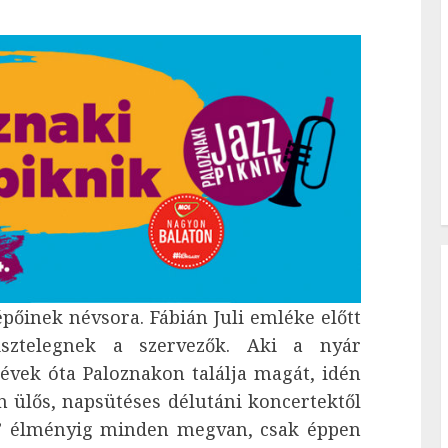
lépőinek névsora. Fábián Juli emléke előtt
isztelegnek a szervezők. Aki a nyár
 évek óta Paloznakon találja magát, idén
en ülős, napsütéses délutáni koncertektől
t” élményig minden megvan, csak éppen