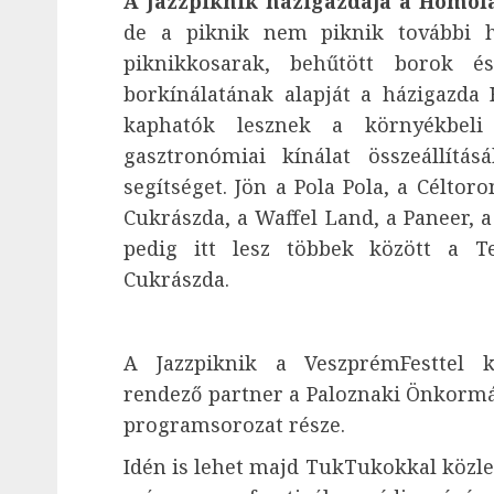
A Jazzpiknik házigazdája a Homola
de a piknik nem piknik további h
piknikkosarak, behűtött borok és
borkínálatának alapját a házigazda 
kaphatók lesznek a környékbeli 
gasztronómiai kínálat összeállítá
segítséget. Jön a Pola Pola, a Céltoro
Cukrászda, a Waffel Land, a Paneer, 
pedig itt lesz többek között a T
Cukrászda.
A Jazzpiknik a VeszprémFesttel 
rendező partner a Paloznaki Önkorm
programsorozat része.
Idén is lehet majd TukTukokkal közle