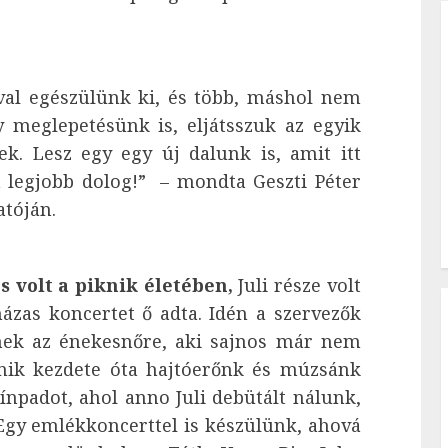
val egészülünk ki, és több, máshol nem
gy meglepetésünk is, eljátsszuk az egyik
k. Lesz egy egy új dalunk is, amit itt
a legjobb dolog!” – mondta Geszti Péter
atóján.
s volt a piknik életében,
Juli része volt
házas koncertet ő adta. Idén a szervezők
znek az énekesnőre, aki sajnos már nem
iknik kezdete óta hajtóerőnk és múzsánk
zínpadot, ahol anno Juli debütált nálunk,
 Egy emlékkoncerttel is készülünk, ahová