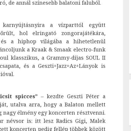
ó, de annál színesebb balatoni faluból.
arnyújtásnyira a vízparttól együtt
ült, hol elringató zongorajátékára,
és a hiphop világába a hihetetlenül
táncoljunk a Kraak & Smaak electro-funk
s soul klasszikus, a Grammy-díjas SOUL II
sapata, és a Geszti+Jazz+Az+Lányok is
ióval.
icsit spicces”
– kezdte Geszti Péter a
ját, utalva arra, hogy a Balaton mellett
g nagy élmény egy koncerten résztvenni.
r névsor is: itt lesz Radics Gigi, Malek
ett koncerten pedig fellép többek között