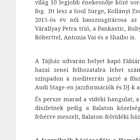
világ 10 legjobb énekesnője közé sor
fog. Itt lesz a Soul Surge, Kollányi Zs
2015-ös év női basszusgitárosa az
Várallyay Petra trió, a Pankastic, Ru
Róberttel, Antonia Vai és a Shaibo is.
A Tájház udvarán helyet kapó Fábián
hazai zenei felhozatalra lehet szá
színpadon a mediterrán jazzé a fősz
Audi Stage-en jazzformációk és DJ-k a
És persze marad a vidéki hangulat, a
díszletnek pedig a Balaton közelsé
fehérre meszelt, Balaton-felvidéki ház