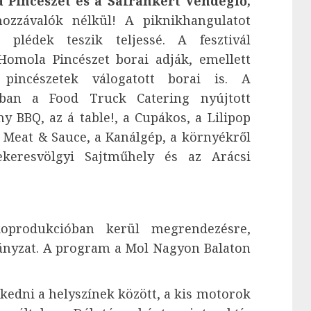
 Pincészet és a Sáfránkert Vendéglő,
ozzávalók nélkül! A piknikhangulatot
 plédek teszik teljessé. A fesztivál
Homola Pincészet borai adják, emellett
pincészetek válogatott borai is. A
sában a Food Truck Catering nyújtott
ny BBQ, az á table!, a Cupákos, a Lilipop
a Meat & Sauce, a Kanálgép, a környékről
ekeresvölgyi Sajtműhely és az Arácsi
koprodukcióban kerül megrendezésre,
ányzat. A program a Mol Nagyon Balaton
kedni a helyszínek között, a kis motorok