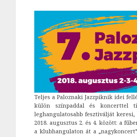
Teljes a Paloznaki Jazzpiknik idei fel
külön színpaddal és koncerttel t
leghangulatosabb fesztiválját keresi,
2018. augusztus 2. és 4. között: a fűb
a klubhangulaton át a „nagykoncer