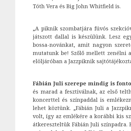
Tóth Vera és Big John Whitfield is.
„A piknik szombatjára fúvós szekció
játszott dallal is készülünk. Lesz e
bossa-novánkat, amit nagyon szerete
mutatunk be! Szőlő mellett zenélni 
elöljáróban a Jazzpiknik sajtótájékozt
Fábián Juli szerepe mindig is fonto
és marad a fesztiválnak, az első telt
koncerttel és színpaddal is emléke
lehet köztünk. „Fábián Juli a Jazzp
volt, így az emlékére a korábbi kis s
átkereszteltük Fábián Juli színpadra.