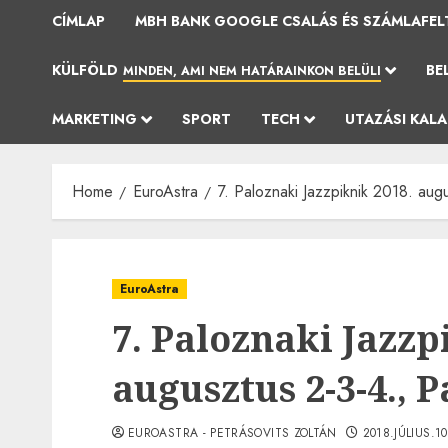
CÍMLAP
MBH BANK GOOGLE CSALÁS ÉS SZÁMLAFEL
KÜLFÖLD
BE
MINDEN, AMI NEM HATÁRAINKON BELÜLI
MARKETING
SPORT
TECH
UTAZÁSI KAL
Home
EuroAstra
7. Paloznaki Jazzpiknik 2018. aug
EuroAstra
7. Paloznaki Jazzp
augusztus 2-3-4., 
EUROASTRA - PETRÁSOVITS ZOLTÁN
2018.JÚLIUS.1