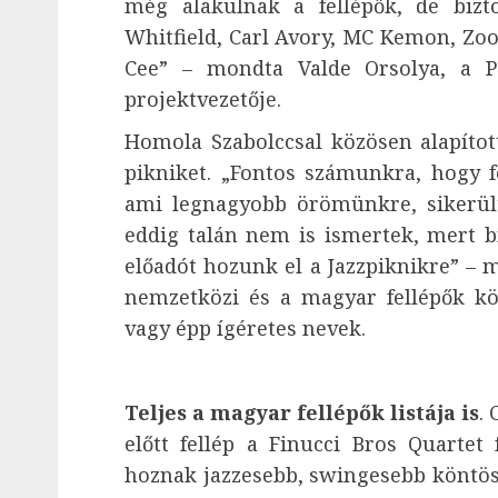
még alakulnak a fellépők, de bizt
Whitfield, Carl Avory, MC Kemon, Zoo
Cee” – mondta Valde Orsolya, a Pa
projektvezetője.
Homola Szabolccsal közösen alapíto
pikniket. „Fontos számunkra, hogy f
ami legnagyobb örömünkre, sikerült
eddig talán nem is ismertek, mert b
előadót hozunk el a Jazzpiknikre” – 
nemzetközi és a magyar fellépők kö
vagy épp ígéretes nevek.
Teljes a magyar fellépők listája is
.
előtt fellép a Finucci Bros Quartet 
hoznak jazzesebb, swingesebb köntös