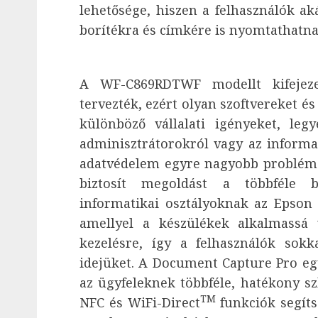
lehetősége, hiszen a felhasználók ak
borítékra és címkére is nyomtathatna
A WF-C869RDTWF modellt kifejeze
tervezték, ezért olyan szoftvereket és
különböző vállalati igényeket, leg
adminisztrátorokról vagy az informa
adatvédelem egyre nagyobb probléma,
biztosít megoldást a többféle b
informatikai osztályoknak az Epson 
amellyel a készülékek alkalmassá v
kezelésre, így a felhasználók sok
idejüket. A Document Capture Pro eg
az ügyfeleknek többféle, hatékony szk
TM
NFC és WiFi-Direct
funkciók segíts