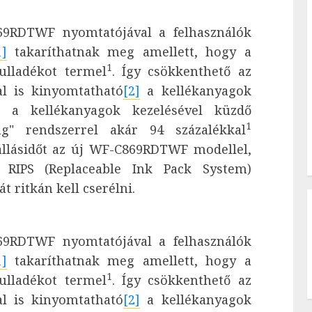
9RDTWF nyomtatójával a felhasználók
1]
takaríthatnak meg amellett, hogy a
1
ulladékot termel
. Így csökkenthető az
al is kinyomtatható
[2]
a kellékanyagok
s a kellékanyagok kezelésével küzdő
1
ing" rendszerrel
akár 94 százalékkal
állásidőt az új WF-C869RDTWF modellel,
 RIPS (Replaceable Ink Pack System)
 ritkán kell cserélni.
9RDTWF nyomtatójával a felhasználók
1]
takaríthatnak meg amellett, hogy a
1
ulladékot termel
. Így csökkenthető az
al is kinyomtatható
[2]
a kellékanyagok