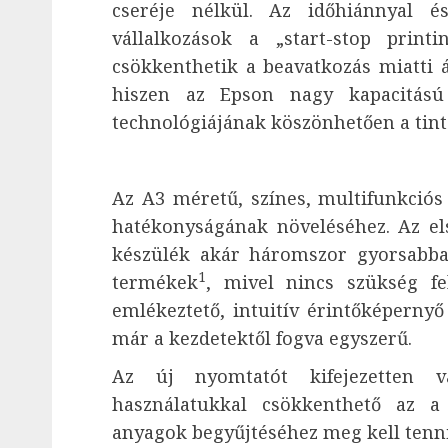
cseréje nélkül. Az időhiánnyal é
vállalkozások a „start-stop print
csökkenthetik a beavatkozás miatti 
hiszen az Epson nagy kapacitású
technológiájának köszönhetően a tintát
Az A3 méretű, színes, multifunkciós
hatékonyságának növeléséhez. Az els
készülék akár háromszor gyorsabb
1
termékek
, mivel nincs szükség fe
emlékeztető, intuitív érintőképernyő 
már a kezdetektől fogva egyszerű.
Az új nyomtatót kifejezetten vá
használatukkal csökkenthető az a
anyagok begyűjtéséhez meg kell tenn