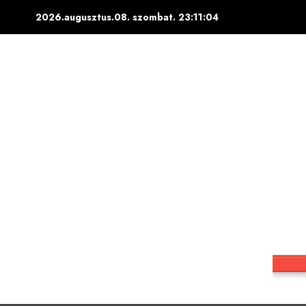
Skip
2026.augusztus.08. szombat.
23:11:05
to
content