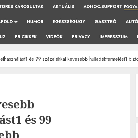
TÖRÉS KÁROSULTAK
AKTUÁLIS
ADHOC.SUPPORT
FOGYA
LFÖLD
HUMOR
EGÉSZSÉGÜGY
GASZTRÓ
AUT
AUZ
PR-CIKKEK
VIDEÓK
PRIVACY
IMPRESSZUM
lhasználást1 és 99 százalékkal kevesebb hulladéktermelést1 bizto
vesebb
st1 és 99
sebb