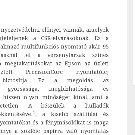
nyezetvédelmi előnyei vannak, amelyek
feleljenek a CSR-elvárásoknak. Ez a
kalmazó multifunkciós nyomtató akár 95
használ fel a versenytársak színes
a megtakarításokat az Epson az üzleti
sztett PrecisionCore nyomtatófej
en biztosítja. Ez a megoldás az
a gyorsasága, megbízhatósága és
 hiszen olyan minőséget kínál, ami a
dhetetlen. A készülék a hulladék
1
kkentésével
, a kisebb szállítási és
nyomtatókat és a fénymásolókat is maga
őnye a sokféle papírra való nyomtatás