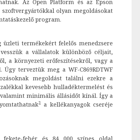
atnak. Az Open Platform és az Epson
 szoftvergyártókkal olyan megoldásokat
omtatáskezelő program.
 üzleti termékekért felelős menedzsere
esszük a vállalatok különböző céljait,
l, a környezeti erőfeszítésekről, vagy a
ől. Úgy terveztük meg a WF-C869RDTWF
kozásoknak megoldást találni ezekre a
ázalékkal kevesebb hulladéktermelést és
valamint minimális állásidőt kínál. Így a
2
nyomtathatnak
a kellékanyagok cseréje
 fekete-fehér és 84 000 színes oldal