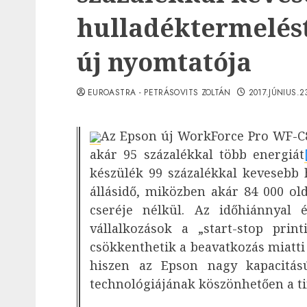
hulladéktermelést
új nyomtatója
EUROASTRA - PETRÁSOVITS ZOLTÁN
2017.JÚNIUS.2
Az Epson új WorkForce Pro WF-C
akár 95 százalékkal több energiát
készülék 99 százalékkal kevesebb 
állásidő, miközben akár 84 000 ol
cseréje nélkül. Az időhiánnyal 
vállalkozások a „start-stop prin
csökkenthetik a beavatkozás miatti
hiszen az Epson nagy kapacitás
technológiájának köszönhetően a tin