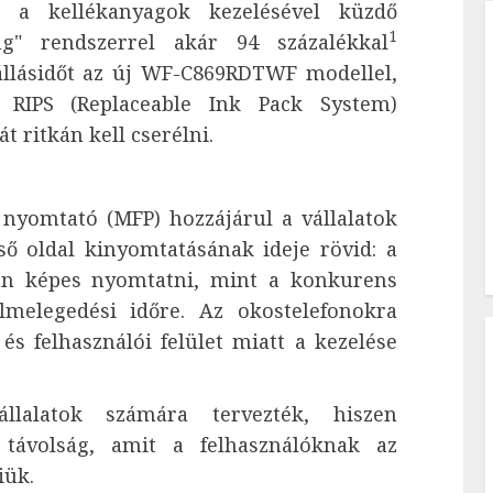
s a kellékanyagok kezelésével küzdő
1
ing" rendszerrel
akár 94 százalékkal
állásidőt az új WF-C869RDTWF modellel,
 RIPS (Replaceable Ink Pack System)
 ritkán kell cserélni.
 nyomtató (MFP) hozzájárul a vállalatok
ő oldal kinyomtatásának ideje rövid: a
an képes nyomtatni, mint a konkurens
lmelegedési időre. Az okostelefonokra
és felhasználói felület miatt a kezelése
llalatok számára tervezték, hiszen
 távolság, amit a felhasználóknak az
iük.