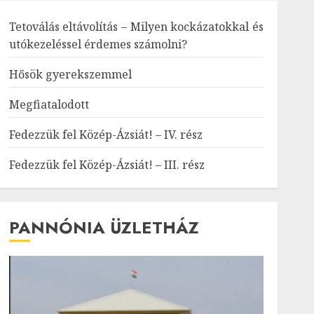
Tetoválás eltávolítás – Milyen kockázatokkal és
utókezeléssel érdemes számolni?
Hősök gyerekszemmel
Megfiatalodott
Fedezzük fel Közép-Ázsiát! – IV. rész
Fedezzük fel Közép-Ázsiát! – III. rész
PANNÓNIA ÜZLETHÁZ