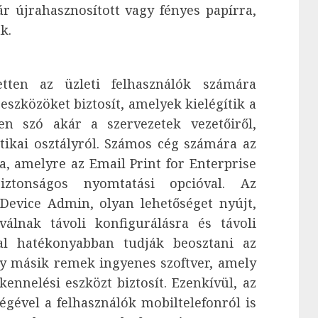
ár újrahasznosított vagy fényes papírra,
k.
tten az üzleti felhasználók számára
 eszközöket biztosít, amelyek kielégítik a
yen szó akár a szervezetek vezetőiről,
tikai osztályról. Számos cég számára az
 amelyre az Email Print for Enterprise
iztonságos nyomtatási opcióval. Az
Device Admin, olyan lehetőséget nyújt,
álnak távoli konfigurálásra és távoli
kal hatékonyabban tudják beosztani az
y másik remek ingyenes szoftver, amely
ennelési eszközt biztosít. Ezenkívül, az
égével a felhasználók mobiltelefonról is