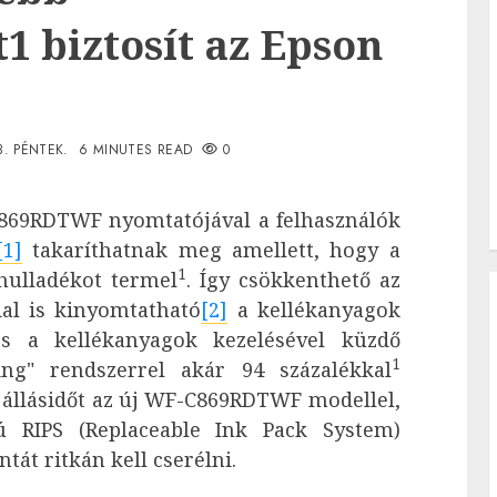
1 biztosít az Epson
3. PÉNTEK.
6 MINUTES READ
0
869RDTWF nyomtatójával a felhasználók
[1]
takaríthatnak meg amellett, hogy a
1
hulladékot termel
. Így csökkenthető az
dal is kinyomtatható
[2]
a kellékanyagok
és a kellékanyagok kezelésével küzdő
1
ting" rendszerrel
akár 94 százalékkal
 állásidőt az új WF-C869RDTWF modellel,
ú RIPS (Replaceable Ink Pack System)
tát ritkán kell cserélni.