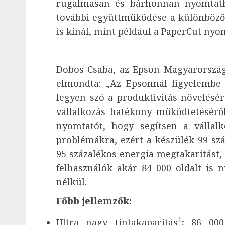
rugalmasan és bárhonnan nyomtath
további együttműködése a különböző
is kínál, mint például a PaperCut ny
Dobos Csaba, az Epson Magyarország
elmondta: „Az Epsonnál figyelembe v
legyen szó a produktivitás növelésérő
vállalkozás hatékony működtetésér
nyomtatót, hogy segítsen a vállal
problémákra, ezért a készülék 99 sz
95 százalékos energia megtakarítást, 
felhasználók akár 84 000 oldalt is 
nélkül.
Főbb jellemzők:
1
Ultra nagy tintakapacitás
; 86 000