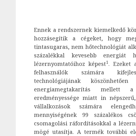
Ennek a rendszernek kiemelkedő kör
hozzásegítik a cégeket, hogy meg
tintasugaras, nem hőtechnológiát al
százalékkal kevesebb energiát 
1
lézernyomtatóihoz képest
. Ezeket 
felhasználók számára kifejle
technológiájának köszönhető
energiamegtakarítás mellett 
eredményessége miatt in népszerű,
vállalkozások számára elenge
mennyiségének 99 százalékos csö
csomagolási ráfordításokkal a lézer
mögé utasítja. A termék további el