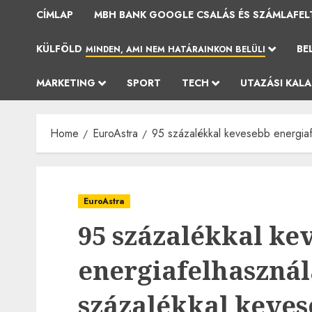
CÍMLAP
MBH BANK GOOGLE CSALÁS ÉS SZÁMLAFEL
KÜLFÖLD
BE
MINDEN, AMI NEM HATÁRAINKON BELÜLI
MARKETING
SPORT
TECH
UTAZÁSI KAL
Home
EuroAstra
95 százalékkal kevesebb energiafe
EuroAstra
95 százalékkal ke
energiafelhasználá
százalékkal keve