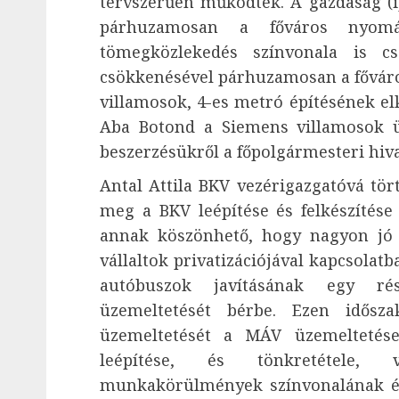
tervszerűen működtek. A gazdaság (i
párhuzamosan a főváros nyomás
tömegközlekedés színvonala is cs
csökkenésével párhuzamosan a főváro
villamosok, 4-es metró építésének el
Aba Botond a Siemens villamosok üz
beszerzésükről a főpolgármesteri hiv
Antal Attila BKV vezérigazgatóvá tör
meg a BKV leépítése és felkészítése 
annak köszönhető, hogy nagyon jó 
vállaltok privatizációjával kapcsolatb
autóbuszok javításának egy ré
üzemeltetését bérbe. Ezen idősz
üzemeltetését a MÁV üzemeltetés
leépítése, és tönkretétele, v
munkakörülmények színvonalának és 