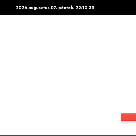
Skip
2026.augusztus.07. péntek.
22:10:36
to
content