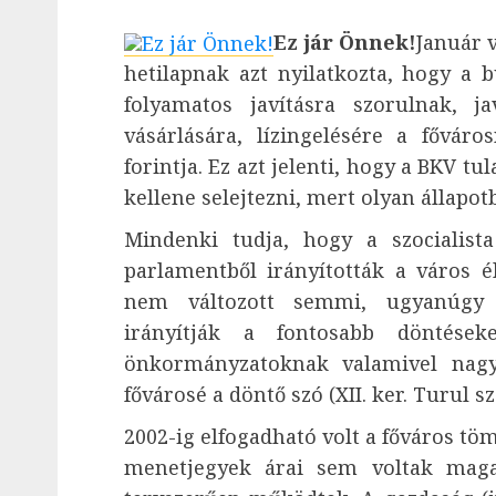
Ez jár Önnek!
Január 
hetilapnak azt nyilatkozta, hogy a 
folyamatos javításra szorulnak, j
vásárlására, lízingelésére a fővár
forintja. Ez azt jelenti, hogy a BKV t
kellene selejtezni, mert olyan állapo
Mindenki tudja, hogy a szocialist
parlamentből irányították a város él
nem változott semmi, ugyanúgy a
irányítják a fontosabb döntések
önkormányzatoknak valamivel nag
fővárosé a döntő szó (XII. ker. Turul s
2002-ig elfogadható volt a főváros t
menetjegyek árai sem voltak maga