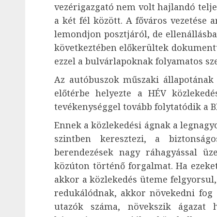
vezérigazgató nem volt hajlandó telje
a két fél között. A főváros vezetése 
lemondjon posztjáról, de ellenállásb
következtében előkerültek dokumentu
ezzel a bulvárlapoknak folyamatos sze
Az autóbuszok műszaki állapotának e
előtérbe helyezte a HÉV közlekedés
tevékenységgel tovább folytatódik a B
Ennek a közlekedési ágnak a legnagyo
szintben keresztezi, a biztonság
berendezések nagy ráhagyással üzem
közúton történő forgalmat. Ha ezeket
akkor a közlekedés üteme felgyorsul,
redukálódnak, akkor növekedni fog
utazók száma, növekszik ágazat h