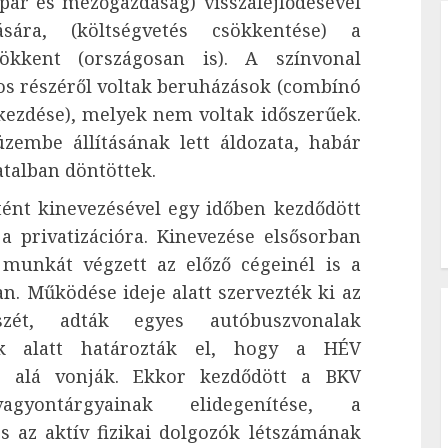
par és mezőgazdaság) visszafejlődésével
ára, (költségvetés csökkentése) a
ökkent (országosan is). A színvonal
s részéről voltak beruházások (combínó
kezdése), melyek nem voltak időszerűek.
embe állításának lett áldozata, habár
atalban döntöttek.
tént kinevezésével egy időben kezdődött
a privatizációra. Kinevezése elsősorban
munkát végzett az előző cégeinél is a
an. Működése ideje alatt szervezték ki az
szét, adták egyes autóbuszvonalak
ak alatt határozták el, hogy a HÉV
e alá vonják. Ekkor kezdődött a BKV
agyontárgyainak elidegenítése, a
az aktív fizikai dolgozók létszámának