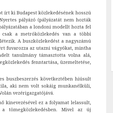
ot írt ki Budapest közlekedésének hosszú
 Nyertes pályázó (pályázatát nem hozták
 pályázatában a londoni modellt hozta fel
n csak a metróközlekedés van a többi
létezik. A buszközlekedést a nagyszámú
áért fuvarozza az utazni vágyókat, mintha
delt tanulmány támasztotta volna alá,
gközlekedés fenntartása, üzemeltetése,
étes buszbeszerzés következtében hiúsult
ila, aki nem volt sokáig munkanélküli,
olán vezérigazgatójává.
ő kinevezésével ez a folyamat lelassult,
ő a tömegközlekedésben. Mivel az új