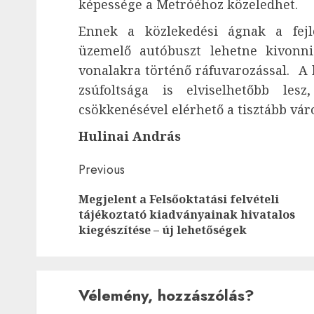
képessége a Metróéhoz közeledhet.
Ennek a közlekedési ágnak a fej
üzemelő autóbuszt lehetne kivonn
vonalakra történő ráfuvarozással. A
zsúfoltsága is elviselhetőbb le
csökkenésével elérhető a tisztább váro
Hulinai András
Post
Previous
navigation
Megjelent a Felsőoktatási felvételi
tájékoztató kiadványainak hivatalos
kiegészítése – új lehetőségek
Vélemény, hozzászólás?