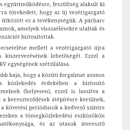
s együttműködésre, feszültség alakult ki
arra törekedett, hogy az új vezérigazgató
a ütközött ez a tevékenységük. A párharc
mok, amelyek visszaélésekre utaltak és
nzációt biztosítottak.
csetelése mellett a vezérigazgató újra
 kiszervezésének lehetőségét. Ezzel a
KV egységének szétzilálása.
bb baja, hogy a közúti forgalmat azonos
os közlekedés érdekében a biztosító
elnek (helyesen), ezzel is lassítva a
 a kereszteződések átépítésre kerülnek,
 a követési periódusok a kedvező szintre
 ezeken a tömegközlekedési eszközökön
atékonysága, és az utasok áteresztő