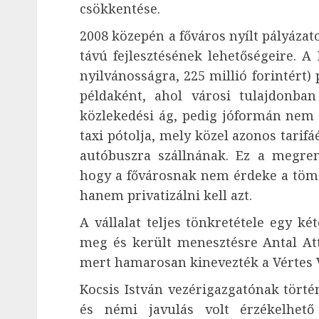
csökkentése.
2008 közepén a főváros nyílt pályázat
távú fejlesztésének lehetőségeire. A
nyilvánosságra, 225 millió forintért)
példaként, ahol városi tulajdonba
közlekedési ág, pedig jóformán nem 
taxi pótolja, mely közel azonos tarif
autóbuszra szállnának. Ez a megren
hogy a fővárosnak nem érdeke a töme
hanem privatizálni kell azt.
A vállalat teljes tönkretétele egy k
meg és került menesztésre Antal Att
mert hamarosan kinevezték a Vértes V
Kocsis István vezérigazgatónak történ
és némi javulás volt érzékelhet