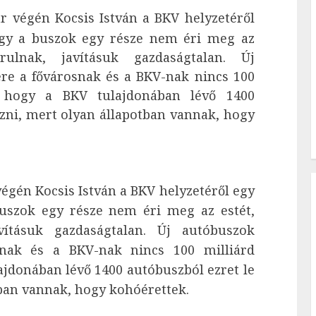
r végén Kocsis István a BKV helyzetéről
hogy a buszok egy része nem éri meg az
orulnak, javításuk gazdaságtalan. Új
ére a fővárosnak és a BKV-nak nincs 100
ti, hogy a BKV tulajdonában lévő 1400
ezni, mert olyan állapotban vannak, hogy
végén Kocsis István a BKV helyzetéről egy
buszok egy része nem éri meg az estét,
avításuk gazdaságtalan. Új autóbuszok
osnak és a BKV-nak nincs 100 milliárd
ulajdonában lévő 1400 autóbuszból ezret le
tban vannak, hogy kohóérettek.