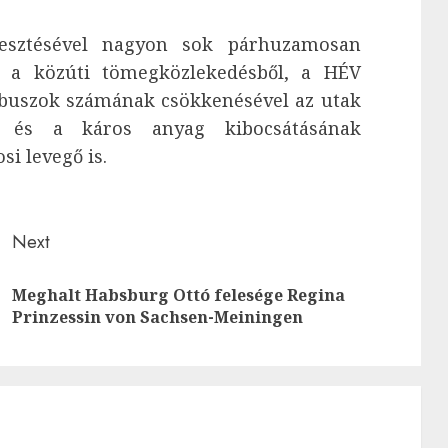
lesztésével nagyon sok párhuzamosan
i a közúti tömegközlekedésből, a HÉV
 buszok számának csökkenésével az utak
sz, és a káros anyag kibocsátásának
si levegő is.
Next
Meghalt Habsburg Ottó felesége Regina
Previous
Next
Prinzessin von Sachsen-Meiningen
post:
post: