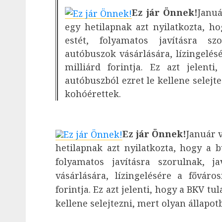
Ez jár Önnek!
Januá
egy hetilapnak azt nyilatkozta, 
estét, folyamatos javításra sz
autóbuszok vásárlására, lízingelés
milliárd forintja. Ez azt jelen
autóbuszból ezret le kellene selejt
kohóérettek.
Ez jár Önnek!
Január 
hetilapnak azt nyilatkozta, hogy a 
folyamatos javításra szorulnak, j
vásárlására, lízingelésére a fővár
forintja. Ez azt jelenti, hogy a BKV t
kellene selejtezni, mert olyan állapo