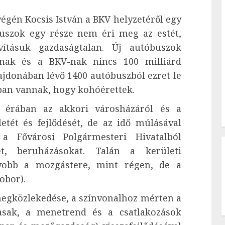
végén Kocsis István a BKV helyzetéről egy
buszok egy része nem éri meg az estét,
avításuk gazdaságtalan. Új autóbuszok
osnak és a BKV-nak nincs 100 milliárd
ulajdonában lévő 1400 autóbuszból ezret le
tban vannak, hogy kohóérettek.
a érában az akkori városházáról és a
etét és fejlődését, de az idő múlásával
 Fővárosi Polgármesteri Hivatalból
et, beruházásokat. Talán a kerületi
yobb a mozgástere, mint régen, de a
zobor).
ömegközlekedése, a színvonalhoz mérten a
sak, a menetrend és a csatlakozások