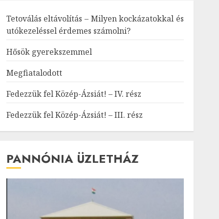
Tetoválás eltávolítás – Milyen kockázatokkal és
utókezeléssel érdemes számolni?
Hősök gyerekszemmel
Megfiatalodott
Fedezzük fel Közép-Ázsiát! – IV. rész
Fedezzük fel Közép-Ázsiát! – III. rész
PANNÓNIA ÜZLETHÁZ