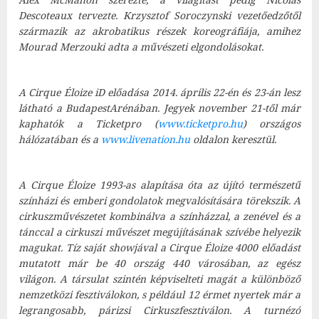
Descoteaux tervezte. Krzysztof Soroczynski vezetőedzőtől
származik az akrobatikus részek koreográfiája, amihez
Mourad Merzouki adta a művészeti elgondolásokat.
A Cirque Éloize iD előadása 2014. április 22-én és 23-án lesz
látható a BudapestArénában. Jegyek november 21-től már
kaphatók a Ticketpro (
www.ticketpro.hu
) országos
hálózatában és a
www.livenation.hu
oldalon keresztül.
A Cirque Éloize 1993-as alapítása óta az újító természetű
színházi és emberi gondolatok megvalósítására törekszik. A
cirkuszművészetet kombinálva a színházzal, a zenével és a
tánccal a cirkuszi művészet megújításának szívébe helyezik
magukat. Tíz saját showjával a Cirque Éloize 4000 előadást
mutatott már be 40 ország 440 városában, az egész
világon. A társulat szintén képviselteti magát a különböző
nemzetközi fesztiválokon, s például 12 érmet nyertek már a
legrangosabb, párizsi Cirkuszfesztiválon. A turnézó