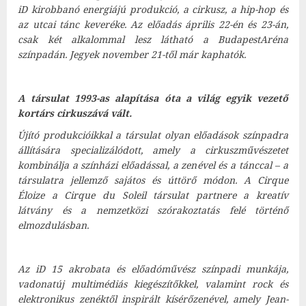
iD kirobbanó energiájú produkció, a cirkusz, a hip-hop és
az utcai tánc keveréke. Az előadás április 22-én és 23-án,
csak két alkalommal lesz látható a BudapestAréna
színpadán. Jegyek november 21-től már kaphatók.
A társulat 1993-as alapítása óta a világ egyik vezető
kortárs cirkuszává vált.
Újító produkcióikkal a társulat olyan előadások színpadra
állítására specializálódott, amely a cirkuszművészetet
kombinálja a színházi előadással, a zenével és a tánccal – a
társulatra jellemző sajátos és úttörő módon. A Cirque
Éloize a Cirque du Soleil társulat partnere a kreatív
látvány és a nemzetközi szórakoztatás felé történő
elmozdulásban.
Az iD 15 akrobata és előadóművész színpadi munkája,
vadonatúj multimédiás kiegészítőkkel, valamint rock és
elektronikus zenéktől inspirált kísérőzenével, amely Jean-