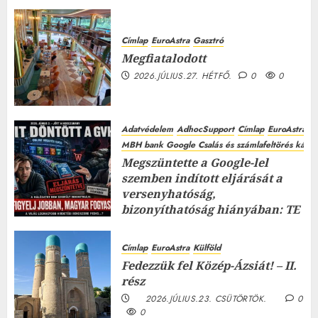
Címlap
EuroAstra
Gasztró
Megfiatalodott
2026.JÚLIUS.27. HÉTFŐ.
0
0
Adatvédelem
AdhocSupport
Címlap
EuroAstra
MBH bank Google Csalás és számlafeltörés káros
Megszüntette a Google-lel
szemben indított eljárását a
versenyhatóság,
bizonyíthatóság hiányában: TE
mit gondolsz erről?
2026.JÚLIUS.23. CSÜTÖRTÖK.
0
Címlap
EuroAstra
Külföld
0
Fedezzük fel Közép-Ázsiát! – II.
rész
2026.JÚLIUS.23. CSÜTÖRTÖK.
0
0