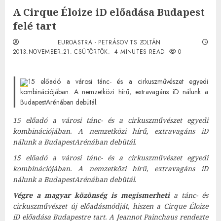
A Cirque Éloize iD előadása Budapest
felé tart
EUROASTRA - PETRÁSOVITS ZOLTÁN
2013.NOVEMBER.21. CSÜTÖRTÖK.
4 MINUTES READ
0
15 előadó a városi tánc- és a cirkuszművészet egyedi
kombinációjában. A nemzetközi hírű, extravagáns iD nálunk a
BudapestArénában debütál.
15 előadó a városi tánc- és a cirkuszművészet egyedi
kombinációjában. A nemzetközi hírű, extravagáns iD
nálunk a BudapestArénában debütál.
15 előadó a városi tánc- és a cirkuszművészet egyedi
kombinációjában. A nemzetközi hírű, extravagáns iD
nálunk a BudapestArénában debütál.
Végre a magyar közönség is megismerheti
a tánc- és
cirkuszművészet új előadásmódját, hiszen a Cirque Éloize
iD előadása Budapestre tart. A Jeannot Painchaus rendezte