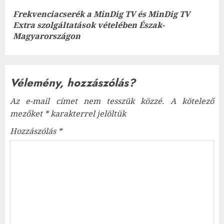
Frekvenciacserék a MinDig TV és MinDig TV
Next
Extra szolgáltatások vételében Észak-
post:
Magyarországon
Vélemény, hozzászólás?
Az e-mail címet nem tesszük közzé.
A kötelező
mezőket
*
karakterrel jelöltük
Hozzászólás
*