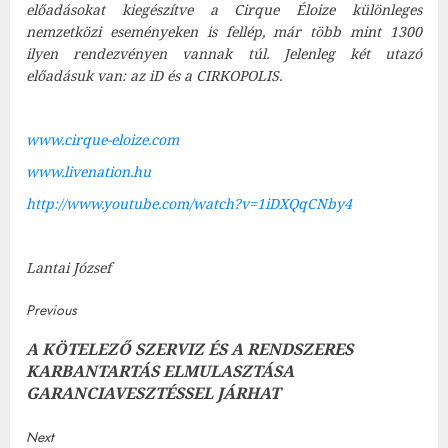
előadásokat kiegészítve a Cirque Éloize különleges
nemzetközi eseményeken is fellép, már több mint 1300
ilyen rendezvényen vannak túl. Jelenle
g két utazó
előadásuk van: az iD és a CIRKOPOLIS.
www.cirque-eloize.com
www.livenation.hu
http://www.youtube.com/watch?v=1iDXQqCNby4
Lantai József
Post
Previous
A KÖTELEZŐ SZERVIZ ÉS A RENDSZERES
navigation
Prev
KARBANTARTÁS ELMULASZTÁSA
post
GARANCIAVESZTÉSSEL JÁRHAT
Next