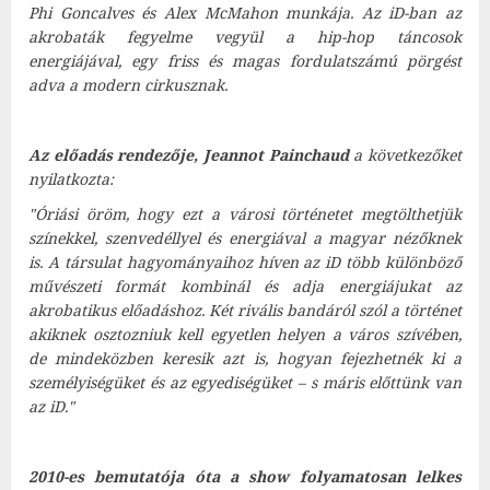
Phi Goncalves és Alex McMahon munkája. Az iD-ban az
akrobaták fegyelme vegyül a hip-hop táncosok
energiájával, egy friss és magas fordulatszámú pörgést
adva a modern cirkusznak.
Az előadás rendezője, Jeannot Painchaud
a következőket
nyilatkozta:
"Óriási öröm, hogy ezt a városi történetet megtölthetjük
színekkel, szenvedéllyel és energiával a magyar nézőknek
is. A társulat hagyományaihoz híven az iD több különböző
művészeti formát kombinál és adja energiájukat az
akrobatikus előadáshoz. Két rivális bandáról szól a történet
akiknek osztozniuk kell egyetlen helyen a város szívében,
de mindeközben keresik azt is, hogyan fejezhetnék ki a
személyiségüket és az egyediségüket – s máris előttünk van
az iD."
2010-es bemutatója óta a show folyamatosan lelkes