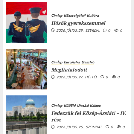
Címlap
Közszolgálati
Kultúra
Hősök gyerekszemmel
2026.JÚLIUS.29. SZERDA.
0
0
Címlap
EuroAstra
Gasztró
Megfiatalodott
2026.JÚLIUS.27. HÉTFŐ.
0
0
Címlap
Külföld
Utazási Kalauz
Fedezzük fel Közép-Ázsiát! – IV.
rész
2026.JÚLIUS.25. SZOMBAT.
0
0