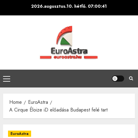
Skip
2026.augusztus.10. hétfő.
07:00:42
to
content
Primary
Menu
Home
EuroAstra
A Cirque Éloize iD előadása Budapest felé tart
EuroAstra