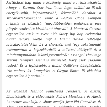
kritikákat kap
mind a közönség, mind a média részéről.
Ahogy a Toronto Star írta:
"nem fogsz találni az iD-nál
energikusabb, káprázatosabb, felemelőbb darabot a
szórakoztatóiparban"
, amíg a Boston Globe eképpen
méltatja az előadást:
"megdöbbentően emlékezetes este
pörgős zenével és kirobbanó tánccal!"
A Montreal Gazette
egyszerűen csak
"a West Side Story hip hop cirkuszba
oltva"
jelzővel illette, míg a Miami Herald
"áll-leejtő
szórakoztatás
"-ként írt a showról, ami
"egy sokatmondó
testamentum a képzelőerőről, a művészi tökélyről és a
mindannyiunkban lakozó gyermekről."
Az angol The Stage
szerint
"annyira zseniális művészet, hogy csak csodálni
tudod."
És a legfrissebb, a dubai GulfNews újságírójától:
"Az emberi lét ünneplése. A Cirque Éloize iD előadása
egyszerűen hipnotizál!"
Az előadást Jeannot Painchaud rendezte. A díszlet,
illusztrációk és a videóvetítés Robert Massicotte és Alexis
Laurence munkája. A show zenéjét Jean-Phi Goncalves és
Alex McMahon szerezte, a világítást pedig Nicolas