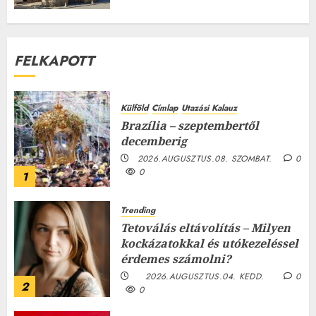
FELKAPOTT
Külföld
Címlap
Utazási Kalauz
Brazília – szeptembertől
decemberig
2026.AUGUSZTUS.08. SZOMBAT.
0
0
1
Trending
Tetoválás eltávolítás – Milyen
kockázatokkal és utókezeléssel
érdemes számolni?
2026.AUGUSZTUS.04. KEDD.
0
2
0