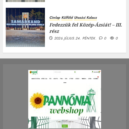
Címlap
Külföld
Utazási Kalauz
Fedezzük fel Közép-Ázsiát! – III.
rész
2026.JÚLIUS.24. PÉNTEK.
0
0