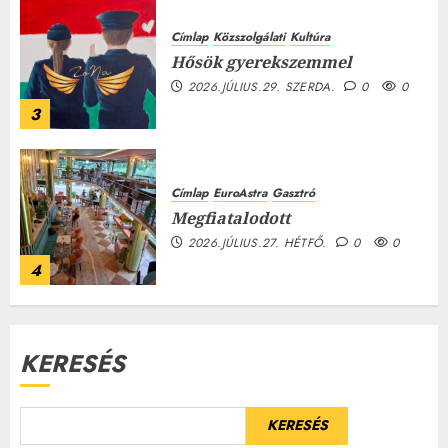
Címlap
Közszolgálati
Kultúra
Hősök gyerekszemmel
2026.JÚLIUS.29. SZERDA.
0
0
3
Címlap
EuroAstra
Gasztró
Megfiatalodott
2026.JÚLIUS.27. HÉTFŐ.
0
0
4
KERESÉS
KERESÉS