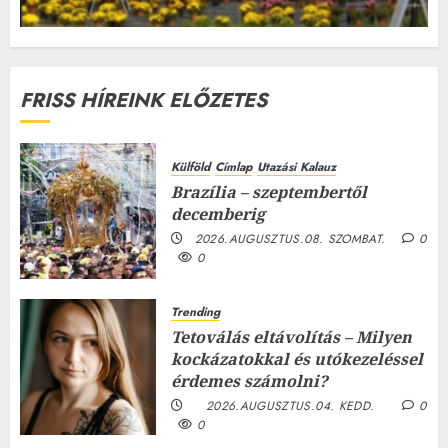
FRISS HÍREINK ELŐZETES
Külföld
Címlap
Utazási Kalauz
Brazília – szeptembertől
decemberig
2026.AUGUSZTUS.08. SZOMBAT.
0
0
Trending
Tetoválás eltávolítás – Milyen
kockázatokkal és utókezeléssel
érdemes számolni?
2026.AUGUSZTUS.04. KEDD.
0
0