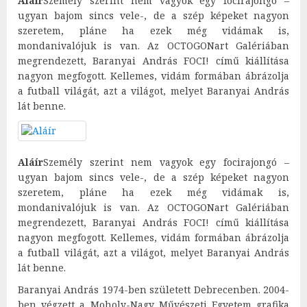
Aláír
Személy szerint nem vagyok egy focirajongó –
ugyan bajom sincs vele-, de a szép képeket nagyon
szeretem, pláne ha ezek még vidámak is,
mondanivalójuk is van. Az OCTOGONart Galériában
megrendezett, Baranyai András FOCI! című kiállítása
nagyon megfogott. Kellemes, vidám formában ábrázolja
a futball világát, azt a világot, melyet Baranyai András
lát benne.
Aláír
Személy szerint nem vagyok egy focirajongó –
ugyan bajom sincs vele-, de a szép képeket nagyon
szeretem, pláne ha ezek még vidámak is,
mondanivalójuk is van. Az OCTOGONart Galériában
megrendezett, Baranyai András FOCI! című kiállítása
nagyon megfogott. Kellemes, vidám formában ábrázolja
a futball világát, azt a világot, melyet Baranyai András
lát benne.
Baranyai András 1974-ben született Debrecenben. 2004-
ben végzett a Moholy-Nagy Művészeti Egyetem grafika