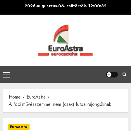
Skip
2026.augusztus.06. csütörtök.
12:00:33
to
content
Primary
Menu
Home
EuroAstra
A foci művésszemmel nem (csak) futballrajongóknak
EuroAstra