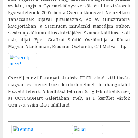
szakán, tagja a Gyermekkönyvszerzők és Illusztrátorok
Egyesületének. 2007-ben a Gyermekkönyvek Nemzetközi
Tanácsának Díjával jutalmazták, Az év illusztrátora
kategóriában, a Szerintem mindenki maradjon otthon
vasárnap délután illusztrációjáért. Számos kiállítása volt
már, díjai: Eper Grafikai Stúdió Ösztöndíja a Római
Magyar Akadémián, Erasmus Ösztöndíj, Gál Mátyás-díj.
Cserélj mezt!
Baranyai András FOCI! című kiállításán
magyar és nemzetközi focitörténelmet, focihangulatot
közvetít felénk. A kiállítást február 9.-ig tekinthetik meg
az OCTOGONart Galériában, mely az I. kerület Várfok
utca 7-9. szám alatt található.