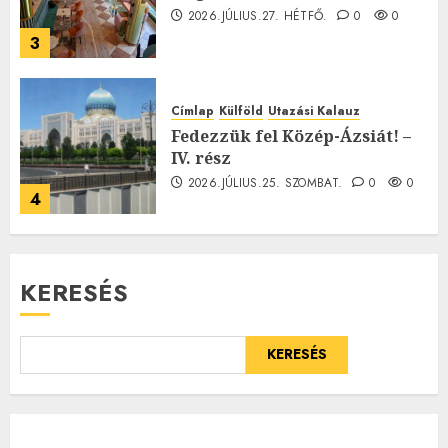
2026.JÚLIUS.27. HÉTFŐ.
0
0
3
Címlap
Külföld
Utazási Kalauz
Fedezzük fel Közép-Ázsiát! –
IV. rész
2026.JÚLIUS.25. SZOMBAT.
0
0
4
KERESÉS
KERESÉS