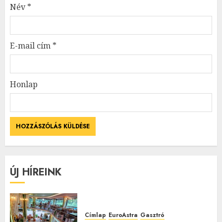
Név
*
E-mail cím
*
Honlap
ÚJ HÍREINK
Címlap
EuroAstra
Gasztró