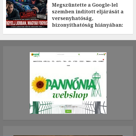
Megszüntette a Google-lel
szemben indított eljárását a
versenyhatóság,
bizonyíthatóság hiányában:
TE mit gondolsz erről?
2026.JÚLIUS.23. CSÜTÖRTÖK.
0
0