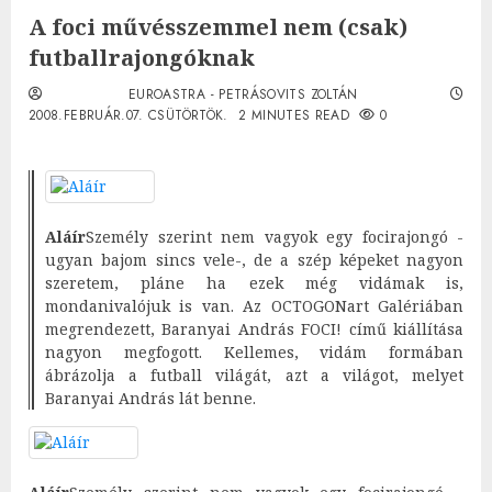
A foci művésszemmel nem (csak)
futballrajongóknak
EUROASTRA - PETRÁSOVITS ZOLTÁN
2008.FEBRUÁR.07. CSÜTÖRTÖK.
2 MINUTES READ
0
Aláír
Személy szerint nem vagyok egy focirajongó -
ugyan bajom sincs vele-, de a szép képeket nagyon
szeretem, pláne ha ezek még vidámak is,
mondanivalójuk is van. Az OCTOGONart Galériában
megrendezett, Baranyai András FOCI! című kiállítása
nagyon megfogott. Kellemes, vidám formában
ábrázolja a futball világát, azt a világot, melyet
Baranyai András lát benne.