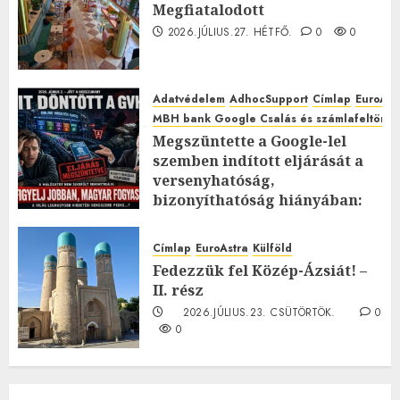
Megfiatalodott
2026.JÚLIUS.27. HÉTFŐ.
0
0
Adatvédelem
AdhocSupport
Címlap
EuroAst
MBH bank Google Csalás és számlafeltörés 
Megszüntette a Google-lel
szemben indított eljárását a
versenyhatóság,
bizonyíthatóság hiányában:
TE mit gondolsz erről?
2026.JÚLIUS.23. CSÜTÖRTÖK.
0
Címlap
EuroAstra
Külföld
0
Fedezzük fel Közép-Ázsiát! –
II. rész
2026.JÚLIUS.23. CSÜTÖRTÖK.
0
0