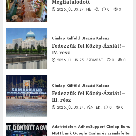
Megfiatalodott
2026.JÚLIUS.27. HÉTFŐ.
0
0
Címlap
Külföld
Utazási Kalauz
Fedezzük fel Közép-Ázsiát! –
IV. rész
2026.JÚLIUS.25. SZOMBAT.
0
0
Címlap
Külföld
Utazási Kalauz
Fedezzük fel Közép-Ázsiát! –
III. rész
2026.JÚLIUS.24. PÉNTEK.
0
0
Adatvédelem
AdhocSupport
Címlap
EuroAst
MBH bank Google Csalás és számlafeltörés 