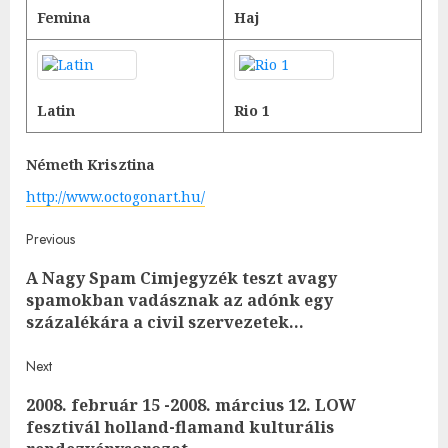
Femina
Haj
Latin
Rio 1
Németh Krisztina
http://www.octogonart.hu/
Post
Previous
A Nagy Spam Cimjegyzék teszt avagy
navigation
Pre
spamokban vadásznak az adónk egy
post
százalékára a civil szervezetek…
Next
2008. február 15 -2008. március 12. LOW
Next
fesztivál holland-flamand kulturális
post: