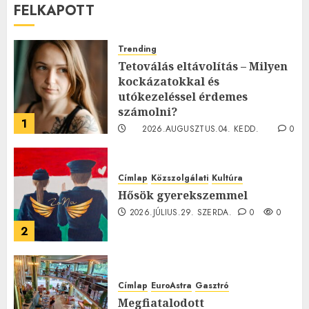
FELKAPOTT
Trending
Tetoválás eltávolítás – Milyen
kockázatokkal és
utókezeléssel érdemes
számolni?
1
2026.AUGUSZTUS.04. KEDD.
0
0
Címlap
Közszolgálati
Kultúra
Hősök gyerekszemmel
2026.JÚLIUS.29. SZERDA.
0
0
2
Címlap
EuroAstra
Gasztró
Megfiatalodott