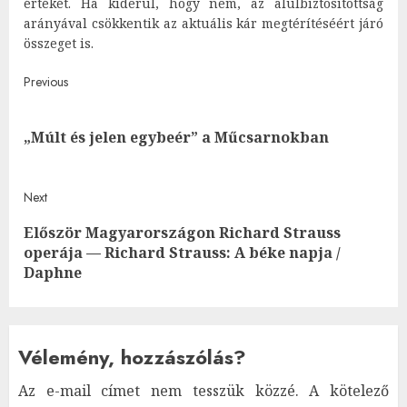
értékét. Ha kiderül, hogy nem, az alulbiztosítottság
arányával csökkentik az aktuális kár megtérítéséért járó
összeget is.
Post
Previous
navigation
Pre
„Múlt és jelen egybeér” a Műcsarnokban
post
Next
Először Magyarországon Richard Strauss
Next
operája — Richard Strauss: A béke napja /
post:
Daphne
Vélemény, hozzászólás?
Az e-mail címet nem tesszük közzé.
A kötelező