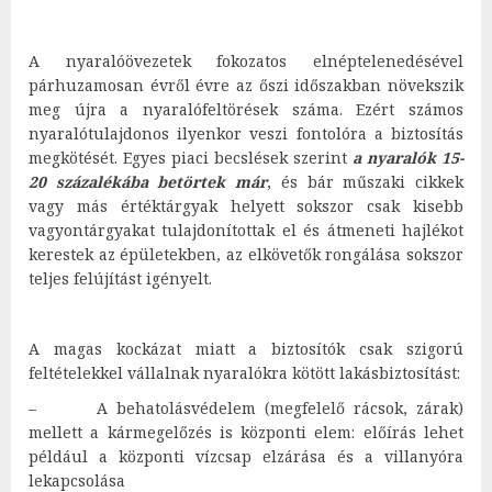
A nyaralóövezetek fokozatos elnéptelenedésével
párhuzamosan évről évre az őszi időszakban növekszik
meg újra a nyaralófeltörések száma. Ezért számos
nyaralótulajdonos ilyenkor veszi fontolóra a biztosítás
megkötését. Egyes piaci becslések szerint
a nyaralók 15-
20 százalékába betörtek már
, és bár műszaki cikkek
vagy más értéktárgyak helyett sokszor csak kisebb
vagyontárgyakat tulajdonítottak el és átmeneti hajlékot
kerestek az épületekben, az elkövetők rongálása sokszor
teljes felújítást igényelt.
A magas kockázat miatt a biztosítók csak szigorú
feltételekkel vállalnak nyaralókra kötött lakásbiztosítást:
– A behatolásvédelem (megfelelő rácsok, zárak)
mellett a kármegelőzés is központi elem: előírás lehet
például a központi vízcsap elzárása és a villanyóra
lekapcsolása