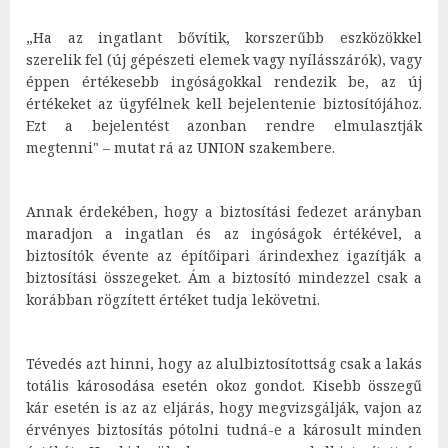
„Ha az ingatlant bővítik, korszerűbb eszközökkel
szerelik fel (új gépészeti elemek vagy nyílásszárók), vagy
éppen értékesebb ingóságokkal rendezik be, az új
értékeket az ügyfélnek kell bejelentenie biztosítójához.
Ezt a bejelentést azonban rendre elmulasztják
megtenni" – mutat rá az UNION szakembere.
Annak érdekében, hogy a biztosítási fedezet arányban
maradjon a ingatlan és az ingóságok értékével, a
biztosítók évente az építőipari árindexhez igazítják a
biztosítási összegeket. Ám a biztosító mindezzel csak a
korábban rögzített értéket tudja lekövetni.
Tévedés azt hinni, hogy az alulbiztosítottság csak a lakás
totális károsodása esetén okoz gondot. Kisebb összegű
kár esetén is az az eljárás, hogy megvizsgálják, vajon az
érvényes biztosítás pótolni tudná-e a károsult minden