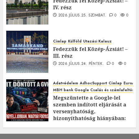
Fedezzük fel Közép-Ázsiát! –
IV. rész
2026.JÚLIUS.25. SZOMBAT.
0
0
Címlap
Külföld
Utazási Kalauz
Fedezzük fel Közép-Ázsiát! –
III. rész
2026.JÚLIUS.24. PÉNTEK.
0
0
Adatvédelem
AdhocSupport
Címlap
EuroAst
MBH bank Google Csalás és számlafeltörés 
Megszüntette a Google-lel
szemben indított eljárását a
versenyhatóság,
bizonyíthatóság hiányában:
TE mit gondolsz erről?
2026.JÚLIUS.23. CSÜTÖRTÖK.
0
0