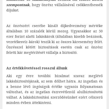
szempontnak
, hogy önrész vállalásával csökkenthessék
díjukat.
Az önrészért cserébe kínált díjkedvezmény mértéke
általában 10 százalék körül mozog. Ugyanakkor az 50
ezer forint alatti lakáskárok (általában kisebb beázások,
vezetékesvíz-károk) teszik ki az összes káresemény felét.
Önrésszel kötött biztosítások esetén csak az önrész
feletti kár megtérítését vállalja a biztosító.
Az értékkövetéssel rosszul állunk
Aki egy évre további bizalmat szavaz meglévő
lakásbiztosítójának, az sem dőlhet hátra. Az ingatlan és
a benne lévő ingóságok értéke ugyanis folyamatosan
változhat, és az ingatlan észrevétlenül alulbiztosítottá
válhat. A lakásbiztosítási szerződésünket ezért célszerű
minden évben áttekinteni.