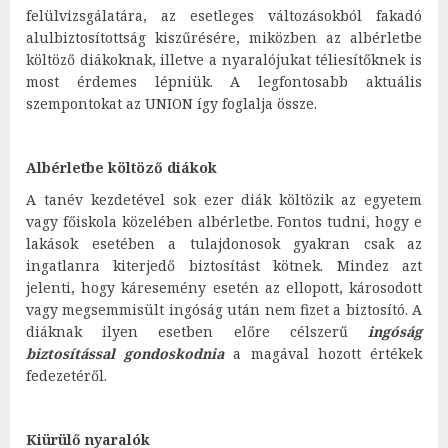
felülvizsgálatára, az esetleges változásokból fakadó
alulbiztosítottság kiszűrésére, miközben az albérletbe
költöző diákoknak, illetve a nyaralójukat téliesítőknek is
most érdemes lépniük. A legfontosabb aktuális
szempontokat az UNION így foglalja össze.
Albérletbe költöző diákok
A tanév kezdetével sok ezer diák költözik az egyetem
vagy főiskola közelében albérletbe. Fontos tudni, hogy e
lakások esetében a tulajdonosok gyakran csak az
ingatlanra kiterjedő biztosítást kötnek. Mindez azt
jelenti, hogy káresemény esetén az ellopott, károsodott
vagy megsemmisült ingóság után nem fizet a biztosító. A
diáknak ilyen esetben előre célszerű
ingóság
biztosítással gondoskodnia
a magával hozott értékek
fedezetéről.
Kiürülő nyaralók