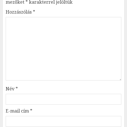
mezőket
*
karakterrel jelöltük
Hozzászólás
*
Név
*
E-mail cím
*