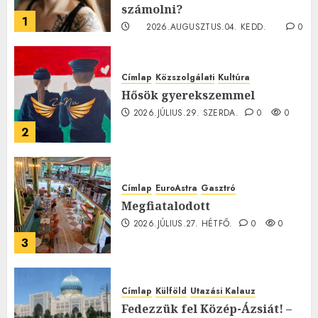
számolni?
1
2026.AUGUSZTUS.04. KEDD.
0
0
Címlap
Közszolgálati
Kultúra
Hősök gyerekszemmel
2026.JÚLIUS.29. SZERDA.
0
0
2
Címlap
EuroAstra
Gasztró
Megfiatalodott
2026.JÚLIUS.27. HÉTFŐ.
0
0
3
Címlap
Külföld
Utazási Kalauz
Fedezzük fel Közép-Ázsiát! –