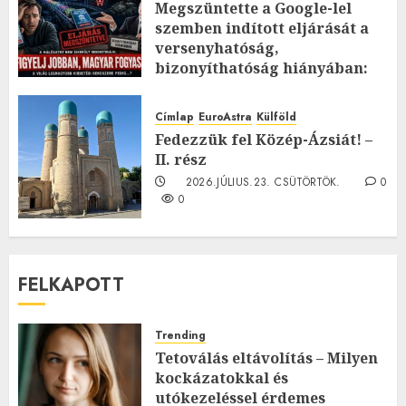
Megszüntette a Google-lel
szemben indított eljárását a
versenyhatóság,
bizonyíthatóság hiányában:
TE mit gondolsz erről?
2026.JÚLIUS.23. CSÜTÖRTÖK.
0
Címlap
EuroAstra
Külföld
0
Fedezzük fel Közép-Ázsiát! –
II. rész
2026.JÚLIUS.23. CSÜTÖRTÖK.
0
0
FELKAPOTT
Trending
Tetoválás eltávolítás – Milyen
kockázatokkal és
utókezeléssel érdemes