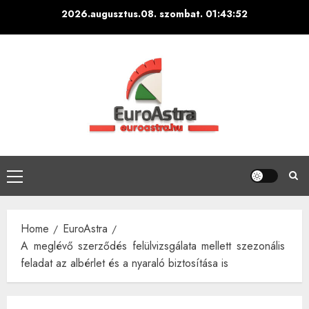
Skip
2026.augusztus.08. szombat.
01:43:53
to
content
Primary
Menu
Home
EuroAstra
A meglévő szerződés felülvizsgálata mellett szezonális
feladat az albérlet és a nyaraló biztosítása is