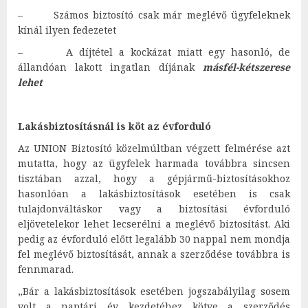
– Számos biztosító csak már meglévő ügyfeleknek
kínál ilyen fedezetet
– A díjtétel a kockázat miatt egy hasonló, de
állandóan lakott ingatlan díjának
másfél-kétszerese
lehet
Lakásbiztosításnál is köt az évforduló
Az UNION Biztosító közelmúltban végzett felmérése azt
mutatta, hogy az ügyfelek harmada továbbra sincsen
tisztában azzal, hogy a gépjármű-biztosításokhoz
hasonlóan a lakásbiztosítások esetében is csak
tulajdonváltáskor vagy a biztosítási évforduló
eljövetelekor lehet lecserélni a meglévő biztosítást. Aki
pedig az évforduló előtt legalább 30 nappal nem mondja
fel meglévő biztosítását, annak a szerződése továbbra is
fennmarad.
„Bár a lakásbiztosítások esetében jogszabályilag sosem
volt a naptári év kezdetéhez kötve a szerződés