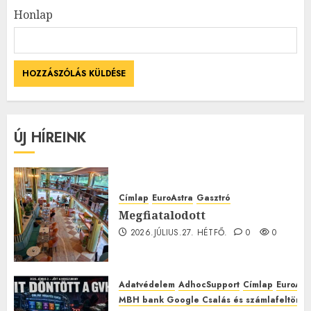
Honlap
ÚJ HÍREINK
Címlap
EuroAstra
Gasztró
Megfiatalodott
2026.JÚLIUS.27. HÉTFŐ.
0
0
Adatvédelem
AdhocSupport
Címlap
EuroAst
MBH bank Google Csalás és számlafeltörés 