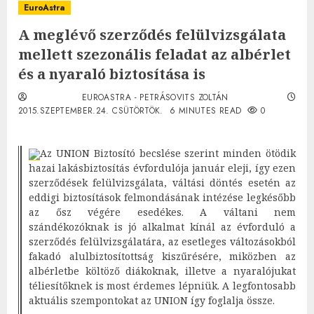
EuroAstra
A meglévő szerződés felülvizsgálata
mellett szezonális feladat az albérlet
és a nyaraló biztosítása is
EUROASTRA - PETRÁSOVITS ZOLTÁN
2015.SZEPTEMBER.24. CSÜTÖRTÖK.
6 MINUTES READ
0
Az UNION Biztosító becslése szerint minden ötödik
hazai lakásbiztosítás évfordulója január eleji, így ezen
szerződések felülvizsgálata, váltási döntés esetén az
eddigi biztosítások felmondásának intézése legkésőbb
az ősz végére esedékes. A váltani nem
szándékozóknak is jó alkalmat kínál az évforduló a
szerződés felülvizsgálatára, az esetleges változásokból
fakadó alulbiztosítottság kiszűrésére, miközben az
albérletbe költöző diákoknak, illetve a nyaralójukat
téliesítőknek is most érdemes lépniük. A legfontosabb
aktuális szempontokat az UNION így foglalja össze.