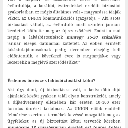
évfordulója, a korábbi, évtizedekkel ezelőtti biztosítói
gyakorlatban ez mégis általános volt – magyarázza Maják
Viktor, az UNION kommunikációs igazgatója. – Aki azóta
biztosítást váltott, az évforduló miatt szintén januári
kezdettel köthette meg az új szerződését. Emiatt a mai
napig a lakásbiztosítások
mintegy 15-20 százaléka
január elsejei dátummal köttetett. Az ebben érintett
lakástulajdonosoknak pedig december elsejéig kell
eldönteniük, a következő évre is megtartják-e vagy
lecserélik a meglévő szerződésüket."
Érdemes önrészes lakásbiztosítást kötni?
Aki úgy dönt, új biztosításra vált, a kedvezőbb díjú
ajánlatok között gyakran talál olyan konstrukciót, amely
a díjkedvezmény ellenében kár esetén 10-100 ezer
forintos önrészt tartalmaz.. Az UNION előbb említett
felmérése szerint e termékek kevéssé mozgatták meg az
ügyfeleket: az új biztosítást kötni tervezők körében
mindössze 18 százaléknyian érezték ezt fontos kötési