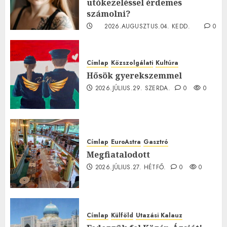
utókezeléssel érdemes
számolni?
2026.AUGUSZTUS.04. KEDD.
0
0
Címlap
Közszolgálati
Kultúra
Hősök gyerekszemmel
2026.JÚLIUS.29. SZERDA.
0
0
Címlap
EuroAstra
Gasztró
Megfiatalodott
2026.JÚLIUS.27. HÉTFŐ.
0
0
Címlap
Külföld
Utazási Kalauz