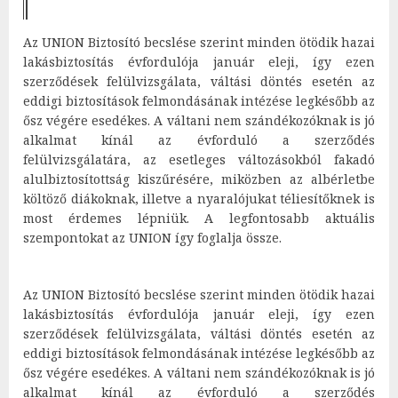
Az UNION Biztosító becslése szerint minden ötödik hazai
lakásbiztosítás évfordulója január eleji, így ezen
szerződések felülvizsgálata, váltási döntés esetén az
eddigi biztosítások felmondásának intézése legkésőbb az
ősz végére esedékes. A váltani nem szándékozóknak is jó
alkalmat kínál az évforduló a szerződés
felülvizsgálatára, az esetleges változásokból fakadó
alulbiztosítottság kiszűrésére, miközben az albérletbe
költöző diákoknak, illetve a nyaralójukat téliesítőknek is
most érdemes lépniük. A legfontosabb aktuális
szempontokat az UNION így foglalja össze.
Az UNION Biztosító becslése szerint minden ötödik hazai
lakásbiztosítás évfordulója január eleji, így ezen
szerződések felülvizsgálata, váltási döntés esetén az
eddigi biztosítások felmondásának intézése legkésőbb az
ősz végére esedékes. A váltani nem szándékozóknak is jó
alkalmat kínál az évforduló a szerződés