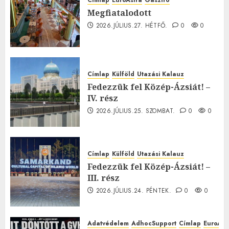
Címlap
EuroAstra
Gasztró
Megfiatalodott
2026.JÚLIUS.27. HÉTFŐ.
0
0
Címlap
Külföld
Utazási Kalauz
Fedezzük fel Közép-Ázsiát! –
IV. rész
2026.JÚLIUS.25. SZOMBAT.
0
0
Címlap
Külföld
Utazási Kalauz
Fedezzük fel Közép-Ázsiát! –
III. rész
2026.JÚLIUS.24. PÉNTEK.
0
0
Adatvédelem
AdhocSupport
Címlap
EuroAst