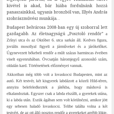
kivétel is akad, bár hiába fordulnánk hozzá
panaszainkkal, ugyanis bronzból van, Illyés András
szobrászművész munkája. .
Budapest belvárosa 2008-ban egy új szoborral lett
gazdagabb. Az életnagyságú „Posztoló rendőr”
a
Zrínyi utca és az Október 6. utca sarkán áll. Kedves figura,
joviális mosollyal figyeli a járműveket és a járókelőket.
Úgynevezett békebeli rendőr a múlt százas harmincas éveiben
viselt egyenruhában. Övcsatján háromjegyű azonosító szám,
oldalán kard. Történetének előzményei vannak.
Akkoriban még több volt a lovaskocsi Budapesten, mint az
autó. Két testvér, két kisgyerek labdázott a közeli Hild-téren,
annyira belefeledkeztek a játékba, hogy máshová is
elkalandoztak. Egyszer csak a labda elszállt, a gyerekek utána,
ki a labda után. Eszük ágában sem volt körülnézni, amikor jött
egy sebesen haladó lovaskocsi. Telibe találta volna a két
testvért, de az ott álló posztos rendőr a gyerekeket arrébb lökte.