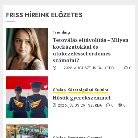
FRISS HÍREINK ELŐZETES
Trending
Tetoválás eltávolítás – Milyen
kockázatokkal és
utókezeléssel érdemes
számolni?
2026.AUGUSZTUS.04. KEDD.
0
0
Címlap
Közszolgálati
Kultúra
Hősök gyerekszemmel
2026.JÚLIUS.29. SZERDA.
0
0