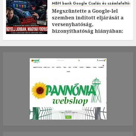
MBH bank Google Csalás és számlafeltörés 
Megszüntette a Google-lel
szemben indított eljárását a
versenyhatóság,
bizonyíthatóság hiányában:
TE mit gondolsz erről?
2026.JÚLIUS.23. CSÜTÖRTÖK.
0
0