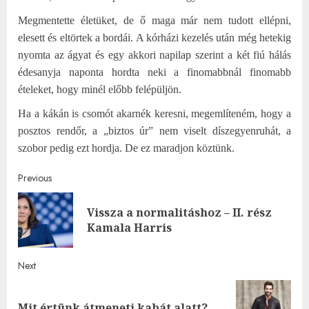
Megmentette életüket, de ő maga már nem tudott ellépni,
elesett és eltörtek a bordái. A kórházi kezelés után még hetekig
nyomta az ágyat és egy akkori napilap szerint a két fiú hálás
édesanyja naponta hordta neki a finomabbnál finomabb
ételeket, hogy minél előbb felépüljön.
Ha a kákán is csomót akarnék keresni, megemlíteném, hogy a
posztos rendőr, a „biztos úr” nem viselt díszegyenruhát, a
szobor pedig ezt hordja. De ez maradjon köztünk.
Post
Previous
navigation
Vissza a normalitáshoz – II. rész
Pre
Kamala Harris
post
Next
Next
Mit értünk átmeneti kabát alatt?