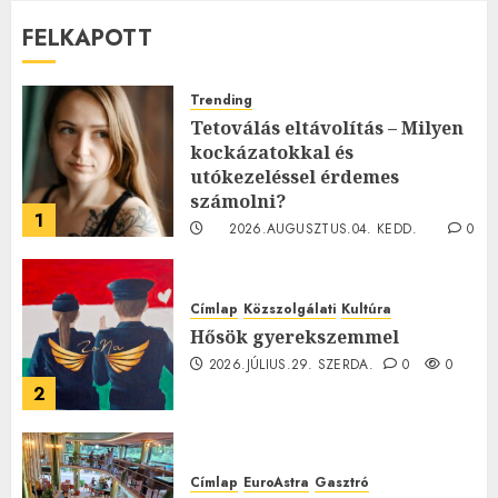
FELKAPOTT
Trending
Tetoválás eltávolítás – Milyen
kockázatokkal és
utókezeléssel érdemes
számolni?
1
2026.AUGUSZTUS.04. KEDD.
0
0
Címlap
Közszolgálati
Kultúra
Hősök gyerekszemmel
2026.JÚLIUS.29. SZERDA.
0
0
2
Címlap
EuroAstra
Gasztró