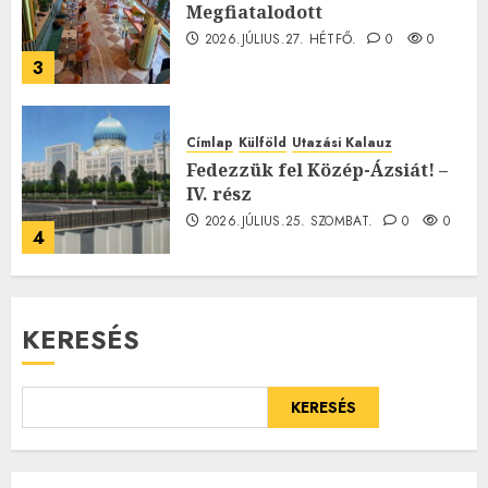
Megfiatalodott
2026.JÚLIUS.27. HÉTFŐ.
0
0
3
Címlap
Külföld
Utazási Kalauz
Fedezzük fel Közép-Ázsiát! –
IV. rész
2026.JÚLIUS.25. SZOMBAT.
0
0
4
KERESÉS
KERESÉS