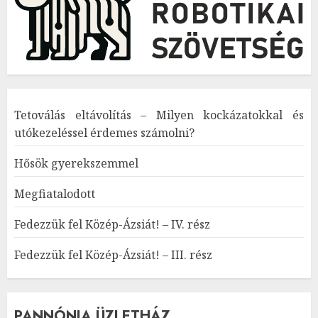
Tetoválás eltávolítás – Milyen kockázatokkal és
utókezeléssel érdemes számolni?
Hősök gyerekszemmel
Megfiatalodott
Fedezzük fel Közép-Ázsiát! – IV. rész
Fedezzük fel Közép-Ázsiát! – III. rész
PANNÓNIA ÜZLETHÁZ