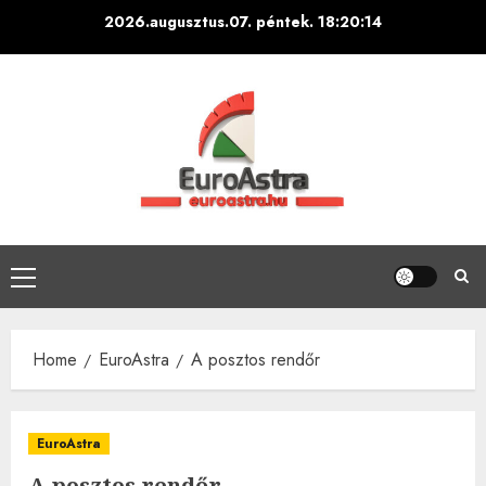
Skip
2026.augusztus.07. péntek.
18:20:16
to
content
Primary
Menu
Home
EuroAstra
A posztos rendőr
EuroAstra
A posztos rendőr