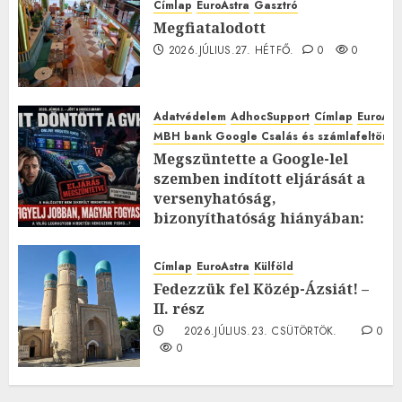
Címlap
EuroAstra
Gasztró
Megfiatalodott
2026.JÚLIUS.27. HÉTFŐ.
0
0
Adatvédelem
AdhocSupport
Címlap
EuroAst
MBH bank Google Csalás és számlafeltörés 
Megszüntette a Google-lel
szemben indított eljárását a
versenyhatóság,
bizonyíthatóság hiányában:
TE mit gondolsz erről?
2026.JÚLIUS.23. CSÜTÖRTÖK.
0
Címlap
EuroAstra
Külföld
0
Fedezzük fel Közép-Ázsiát! –
II. rész
2026.JÚLIUS.23. CSÜTÖRTÖK.
0
0