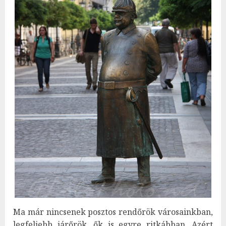
Ma már nincsenek posztos rendőrök városainkban,
legfeljebb járőrök, ők is egyre ritkábban. Azért