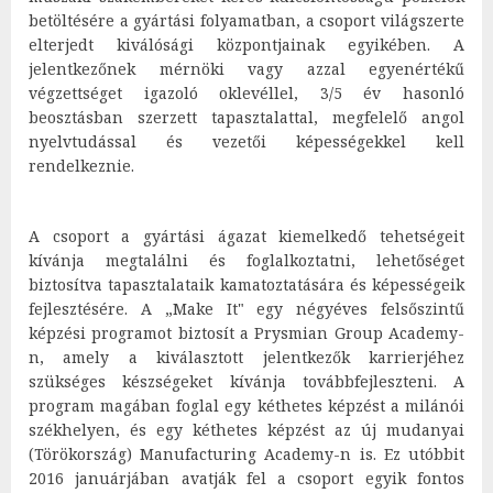
betöltésére a gyártási folyamatban, a csoport világszerte
elterjedt kiválósági központjainak egyikében. A
jelentkezőnek mérnöki vagy azzal egyenértékű
végzettséget igazoló oklevéllel, 3/5 év hasonló
beosztásban szerzett tapasztalattal, megfelelő angol
nyelvtudással és vezetői képességekkel kell
rendelkeznie.
A csoport a gyártási ágazat kiemelkedő tehetségeit
kívánja megtalálni és foglalkoztatni, lehetőséget
biztosítva tapasztalataik kamatoztatására és képességeik
fejlesztésére. A „Make It" egy négyéves felsőszintű
képzési programot biztosít a Prysmian Group Academy-
n, amely a kiválasztott jelentkezők karrierjéhez
szükséges készségeket kívánja továbbfejleszteni. A
program magában foglal egy kéthetes képzést a milánói
székhelyen, és egy kéthetes képzést az új mudanyai
(Törökország) Manufacturing Academy-n is. Ez utóbbit
2016 januárjában avatják fel a csoport egyik fontos