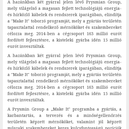
A hazánkban két gyárral jelen lévő Prysmian Group,
mely világelső a magasan fejlett technológiájú energia-
és hírközlő kábelek és rendszerek iparágában, elindítja
a "Make It" toborzó programját, mely a gyártás területén
tapasztalattal rendelkező mérnököket és szakembereket
célozza meg. 2014-ben a cégcsoport 163 millió eurót
fordított fejlesztésre, a kisteleki gyárba idén 15 millió
eurót invesztáltak.
A hazánkban két gyárral jelen lévő Prysmian Group,
mely világelső a magasan fejlett technológiájú energia-
és hírközlő kábelek és rendszerek iparágában, elindítja
a "Make It" toborzó programját, mely a gyártás területén
tapasztalattal rendelkező mérnököket és szakembereket
célozza meg. 2014-ben a cégcsoport 163 millió eurót
fordított fejlesztésre, a kisteleki gyárba idén 15 millió
eurót invesztáltak.
A Prysmin Group a „Make It" programba a gyártás, a
karbantartás, a tervezés és a minőségellenőrzés
területén képzett mérnököket, valamint jól képzett
műszaki szakembereket keres kulcsfontosságú pozíciók