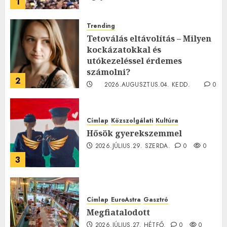
1
Trending
Tetoválás eltávolítás – Milyen
kockázatokkal és
utókezeléssel érdemes
számolni?
2
2026.AUGUSZTUS.04. KEDD.
0
0
Címlap
Közszolgálati
Kultúra
Hősök gyerekszemmel
2026.JÚLIUS.29. SZERDA.
0
0
3
Címlap
EuroAstra
Gasztró
Megfiatalodott
2026.JÚLIUS.27. HÉTFŐ.
0
0