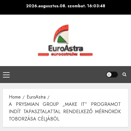
Skip
2026.augusztus.08. szombat.
16:03:49
to
content
Primary
Menu
Home
EuroAstra
A PRYSMIAN GROUP „MAKE IT” PROGRAMOT
INDÍT TAPASZTALATTAL RENDELKEZŐ MÉRNÖKÖK
TOBORZÁSA CÉLJÁBÓL