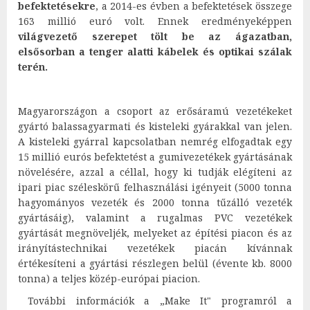
befektetésekre
, a 2014-es évben a befektetések összege
163 millió euró volt. Ennek eredményeképpen
világvezető szerepet tölt be az ágazatban,
elsősorban a tenger alatti kábelek és optikai szálak
terén.
Magyarországon a csoport az erősáramú vezetékeket
gyártó balassagyarmati és kisteleki gyárakkal van jelen.
A kisteleki gyárral kapcsolatban nemrég elfogadtak egy
15 millió eurós befektetést a gumivezetékek gyártásának
növelésére, azzal a céllal, hogy ki tudják elégíteni az
ipari piac széleskörű felhasználási igényeit (5000 tonna
hagyományos vezeték és 2000 tonna tűzálló vezeték
gyártásáig), valamint a rugalmas PVC vezetékek
gyártását megnöveljék, melyeket az építési piacon és az
irányítástechnikai vezetékek piacán kívánnak
értékesíteni a gyártási részlegen belül (évente kb. 8000
tonna) a teljes közép-európai piacion.
További információk a „Make It" programról a