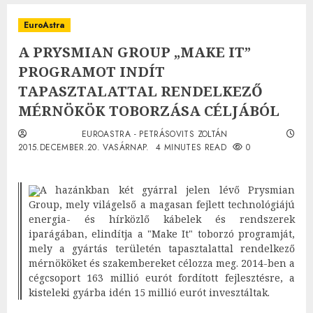
EuroAstra
A PRYSMIAN GROUP „MAKE IT”
PROGRAMOT INDÍT
TAPASZTALATTAL RENDELKEZŐ
MÉRNÖKÖK TOBORZÁSA CÉLJÁBÓL
EUROASTRA - PETRÁSOVITS ZOLTÁN
2015.DECEMBER.20. VASÁRNAP.
4 MINUTES READ
0
A hazánkban két gyárral jelen lévő Prysmian
Group, mely világelső a magasan fejlett technológiájú
energia- és hírközlő kábelek és rendszerek
iparágában, elindítja a "Make It" toborzó programját,
mely a gyártás területén tapasztalattal rendelkező
mérnököket és szakembereket célozza meg. 2014-ben a
cégcsoport 163 millió eurót fordított fejlesztésre, a
kisteleki gyárba idén 15 millió eurót invesztáltak.