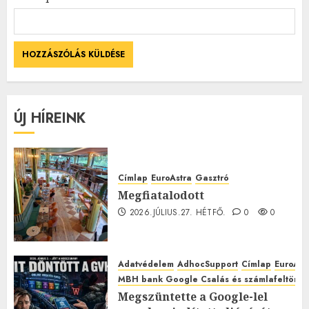
ÚJ HÍREINK
Címlap
EuroAstra
Gasztró
Megfiatalodott
2026.JÚLIUS.27. HÉTFŐ.
0
0
Adatvédelem
AdhocSupport
Címlap
EuroAst
MBH bank Google Csalás és számlafeltörés 
Megszüntette a Google-lel