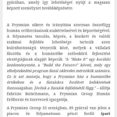
gyárában, amely így lehetőséget nyújt a magasan
képzett személyzet továbbképzésére.
A Prysmian sikere és irányítása szorosan összefügg
humán erőforrásainak szakértelmével és képzettségével.
A folyamatos tanulás, képzés, a konkrét és valódi
szakmai fejlődés lehetősége tartozik azon
kulcsfontosságú tényezők közé, melyek a vállalati
filozófia és a humántőke széleskörű fejlesztési
stratégiájának alapját képezik.
"A "Make It" egy korábbi
kezdeményezést, a "Build the Future-t" követi, mely egy
elhelyezkedési program fiatal okleveles mérnökök számára.
Ez is azt mutatja, hogy a Prysmian hisz a humántőke
értékében és a fiatalokra fordított befektetések
fontosságában. Jövőnk a fiatalok fejlődésétől függ." –
állítja
Fabrizio Rutschmann, a Prysmian Group Humán
Erőforrás és Szervezeti igazgatója.
A Prysmian Group 33 országban, 89 gyárral van jelen a
piacon és folyamatosan
pénzt fordít
ipari