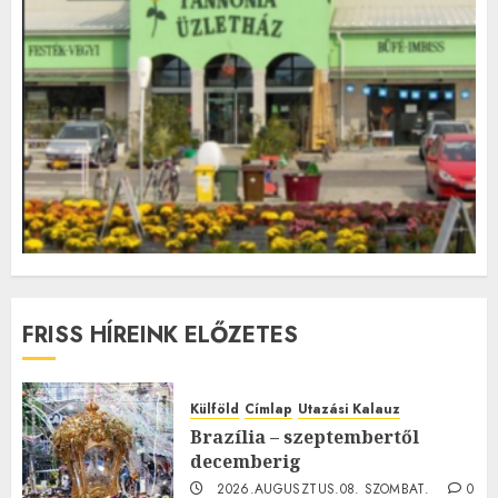
FRISS HÍREINK ELŐZETES
Külföld
Címlap
Utazási Kalauz
Brazília – szeptembertől
decemberig
2026.AUGUSZTUS.08. SZOMBAT.
0