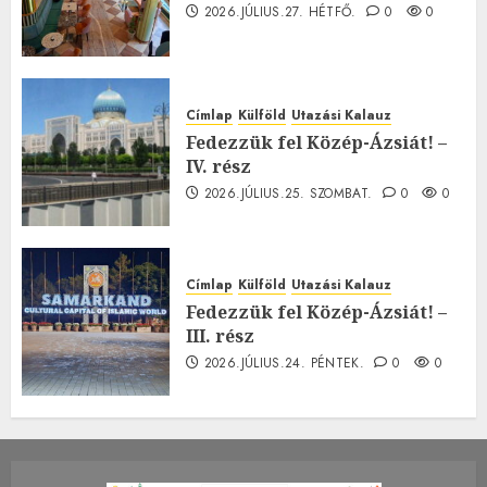
2026.JÚLIUS.27. HÉTFŐ.
0
0
Címlap
Külföld
Utazási Kalauz
Fedezzük fel Közép-Ázsiát! –
IV. rész
2026.JÚLIUS.25. SZOMBAT.
0
0
Címlap
Külföld
Utazási Kalauz
Fedezzük fel Közép-Ázsiát! –
III. rész
2026.JÚLIUS.24. PÉNTEK.
0
0