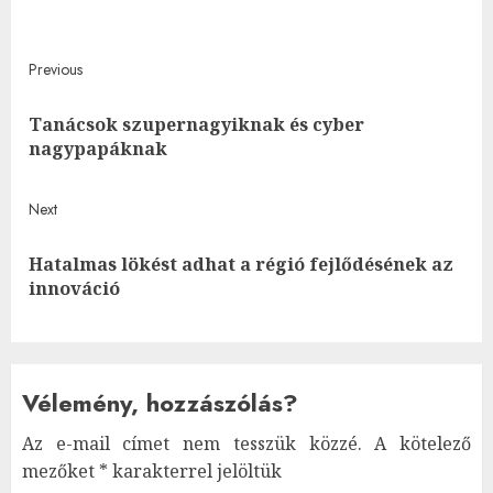
Post
Previous
navigation
Tanácsok szupernagyiknak és cyber
Pre
nagypapáknak
post
Next
Hatalmas lökést adhat a régió fejlődésének az
Next
innováció
post:
Vélemény, hozzászólás?
Az e-mail címet nem tesszük közzé.
A kötelező
mezőket
*
karakterrel jelöltük