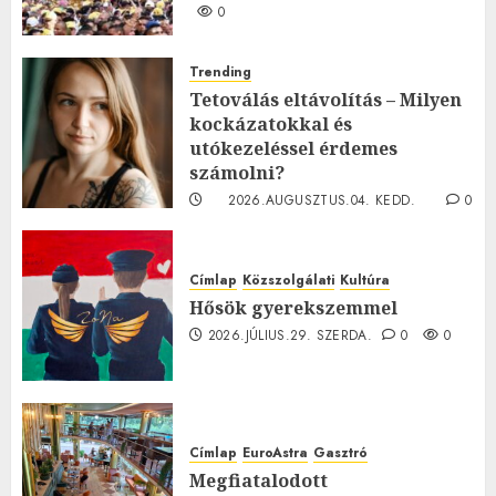
0
Trending
Tetoválás eltávolítás – Milyen
kockázatokkal és
utókezeléssel érdemes
számolni?
2026.AUGUSZTUS.04. KEDD.
0
0
Címlap
Közszolgálati
Kultúra
Hősök gyerekszemmel
2026.JÚLIUS.29. SZERDA.
0
0
Címlap
EuroAstra
Gasztró
Megfiatalodott