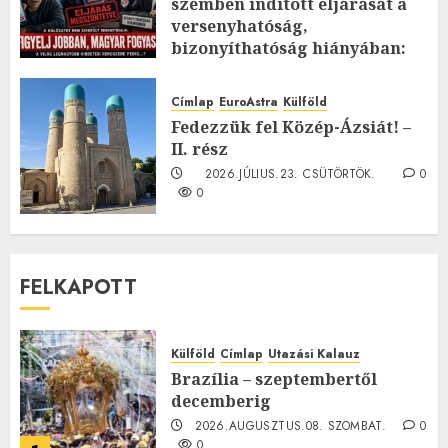
szemben indított eljárását a
versenyhatóság,
bizonyíthatóság hiányában:
TE mit gondolsz erről?
2026.JÚLIUS.23. CSÜTÖRTÖK.
0
Címlap
EuroAstra
Külföld
0
Fedezzük fel Közép-Ázsiát! –
II. rész
2026.JÚLIUS.23. CSÜTÖRTÖK.
0
0
FELKAPOTT
Külföld
Címlap
Utazási Kalauz
Brazília – szeptembertől
decemberig
2026.AUGUSZTUS.08. SZOMBAT.
0
0