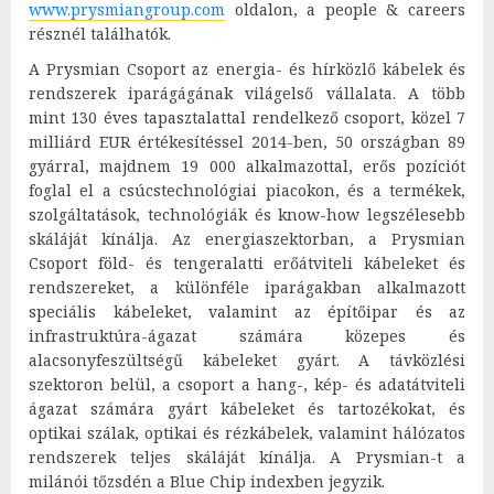
www.prysmiangroup.com
oldalon, a people & careers
résznél találhatók.
A Prysmian Csoport az energia- és hírközlő kábelek és
rendszerek iparágágának világelső vállalata. A több
mint 130 éves tapasztalattal rendelkező csoport, közel 7
milliárd EUR értékesítéssel 2014-ben, 50 országban 89
gyárral, majdnem 19 000 alkalmazottal, erős pozíciót
foglal el a csúcstechnológiai piacokon, és a termékek,
szolgáltatások, technológiák és know-how legszélesebb
skáláját kínálja. Az energiaszektorban, a Prysmian
Csoport föld- és tengeralatti erőátviteli kábeleket és
rendszereket, a különféle iparágakban alkalmazott
speciális kábeleket, valamint az épí
tőipar és az
infrastruktúra-ágazat számára közepes és
alacsonyfeszültségű kábeleket gyárt. A távközlési
szektoron belül, a csoport a hang-, kép- és adatátviteli
ágazat számára gyárt kábeleket és tartozékokat, és
optikai szálak, optikai és rézkábelek, valamint hálózatos
rendszerek teljes skáláját kínálja. A Prysmian-t a
milánói tőzsdén a Blue Chip indexben jegyzik.