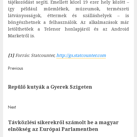
tájékozódást segíti. Emellett közel 19 ezer hely között –
így például műemlékek, múzeumok, természeti
látványosságok, éttermek és szálláshelyek – is
böngészhetnek a felhasználók. Az alkalmazások már
letölthetőek a Telenor honlapjáról és az Android
Marketről is.
[1]
Forrás: Statcounter,
http://gs.statcounter.com
Post
Previous
navigation
Pre
Repülő kutyák a Gyerek Szigeten
post
Next
Távközlési sikerekről számolt be a magyar
Next
elnökség az Európai Parlamentben
post: