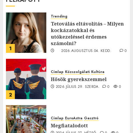
Trending
Tetoválás eltávolítás – Milyen
kockázatokkal és
utókezeléssel érdemes
számolni?
1
2026.AUGUSZTUS.04. KEDD.
0
0
Címlap
Közszolgálati
Kultúra
Hősök gyerekszemmel
2026.JÚLIUS.29. SZERDA.
0
0
2
Címlap
EuroAstra
Gasztró
Megfiatalodott