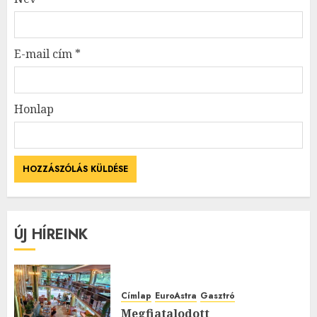
E-mail cím
*
Honlap
ÚJ HÍREINK
Címlap
EuroAstra
Gasztró
Megfiatalodott