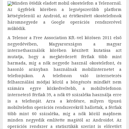
Minden ötödik eladott mobil okostelefon a Telenornál.
Az ügyfelek körében a legnépszerűbb platform
kétségtelenül az Android, az értékesített okostelefonok
háromnegyede a Google operációs rendszerével
működik.
A Telenor a Free Association Kft.-vel közösen 2011 első
negyedévében, Magyarországon a magyar
internethasználók körében készített kutatása azt
mutatja, hogy a megkérdezett férfiak több mint
harmada, míg a nők negyede használ okostelefont, és
hasonló arányban használnak mobilinternetet a
telefonjukon. A telefonon való internetezés
felhasználási módjai közül a böngészés mindkét nem
számára egyre közkedveltebb, a mobiltelefonon
internetező férfiak 59, a nők 69 százaléka használja erre
is a telefonját. Arra a kérdésre, milyen típusú
mobiltelefon operációs rendszerekről hallottak, a férfiak
több mint 60 százaléka, míg a nők közül majdnem
minden negyedik említette magától az Androidot. Az
operációs rendszer a statisztikák szerint is előretört