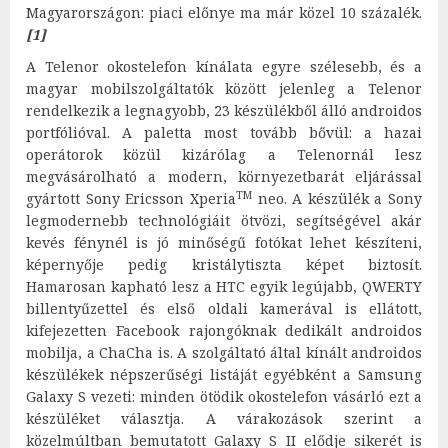
Magyarországon: piaci előnye ma már közel 10 százalék.
[1]
A Telenor okostelefon kínálata egyre szélesebb, és a
magyar mobilszolgáltatók között jelenleg a Telenor
rendelkezik a legnagyobb, 23 készülékből álló androidos
portfólióval. A paletta most tovább bővül: a hazai
operátorok közül kizárólag a Telenornál lesz
megvásárolható a modern, környezetbarát eljárással
TM
gyártott Sony Ericsson Xperia
neo. A készülék a Sony
legmodernebb technológiáit ötvözi, segítségével akár
kevés fénynél is jó minőségű fotókat lehet készíteni,
képernyője pedig kristálytiszta képet biztosít.
Hamarosan kapható lesz a HTC egyik legújabb, QWERTY
billentyűzettel és első oldali kamerával is ellátott,
kifejezetten Facebook rajongóknak dedikált androidos
mobilja, a ChaCha is. A szolgáltató által kínált androidos
készülékek népszerűségi listáját egyébként a Samsung
Galaxy S vezeti: minden ötödik okostelefon vásárló ezt a
készüléket választja. A várakozások szerint a
közelmúltban bemutatott Galaxy S II elődje sikerét is