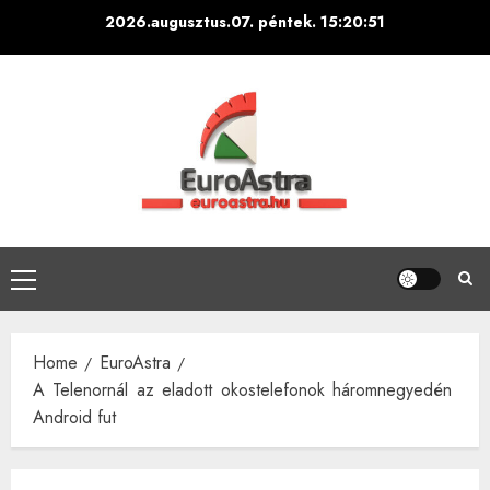
Skip
2026.augusztus.07. péntek.
15:20:52
to
content
Primary
Menu
Home
EuroAstra
A Telenornál az eladott okostelefonok háromnegyedén
Android fut