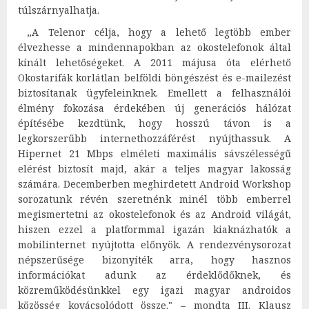
túlszárnyalhatja.
„A Telenor célja, hogy a lehető legtöbb ember
élvezhesse a mindennapokban az okostelefonok által
kínált lehetőségeket. A 2011 májusa óta elérhető
Okostarifák korlátlan belföldi böngészést és e-mailezést
biztosítanak ügyfeleinknek. Emellett a felhasználói
élmény fokozása érdekében új generációs hálózat
építésébe kezdtünk, hogy hosszú távon is a
legkorszerűbb internethozzáférést nyújthassuk. A
Hipernet 21 Mbps elméleti maximális sávszélességű
elérést biztosít majd, akár a teljes magyar lakosság
számára. Decemberben meghirdetett Android Workshop
sorozatunk révén szeretnénk minél több emberrel
megismertetni az okostelefonok és az Android világát,
hiszen ezzel a platformmal igazán kiaknázhatók a
mobilinternet nyújtotta előnyök. A rendezvénysorozat
népszerűsége bizonyíték arra, hogy hasznos
információkat adunk az érdeklődőknek, és
közreműködésünkkel egy igazi magyar androidos
közösség kovácsolódott össze." – mondta III. Klausz