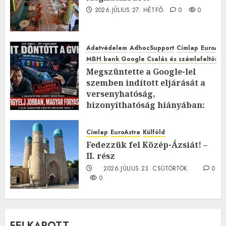
2026.JÚLIUS.27. HÉTFŐ.
0
0
Adatvédelem
AdhocSupport
Címlap
EuroAst
MBH bank Google Csalás és számlafeltörés 
Megszüntette a Google-lel
szemben indított eljárását a
versenyhatóság,
bizonyíthatóság hiányában:
TE mit gondolsz erről?
2026.JÚLIUS.23. CSÜTÖRTÖK.
0
Címlap
EuroAstra
Külföld
0
Fedezzük fel Közép-Ázsiát! –
II. rész
2026.JÚLIUS.23. CSÜTÖRTÖK.
0
0
FELKAPOTT