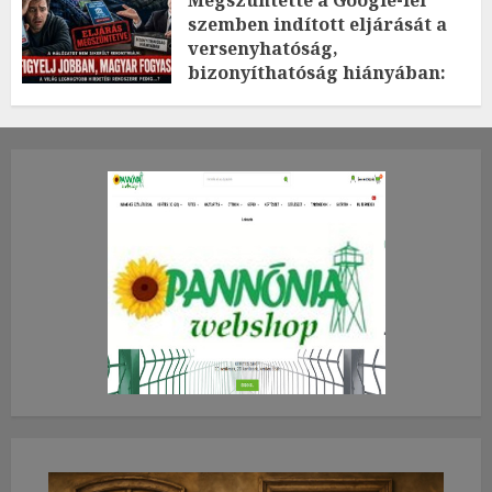
Megszüntette a Google-lel
szemben indított eljárását a
versenyhatóság,
bizonyíthatóság hiányában:
TE mit gondolsz erről?
2026.JÚLIUS.23. CSÜTÖRTÖK.
0
0