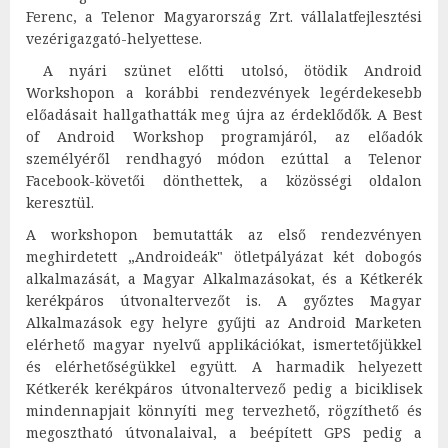
Ferenc, a Telenor Magyarország Zrt. vállalatfejlesztési
vezérigazgató-helyettese.
A nyári szünet előtti utolsó, ötödik Android
Workshopon a korábbi rendezvények legérdekesebb
előadásait hallgathatták meg újra az érdeklődők. A Best
of Android Workshop programjáról, az előadók
személyéről rendhagyó módon ezúttal a Telenor
Facebook-követői dönthettek, a közösségi oldalon
keresztül.
A workshopon bemutatták az első rendezvényen
meghirdetett „Androideák" ötletpályázat két dobogós
alkalmazását, a Magyar Alkalmazásokat, és a Kétkerék
kerékpáros útvonaltervezőt is. A győztes Magyar
Alkalmazások egy helyre gyűjti az Android Marketen
elérhető magyar nyelvű applikációkat, ismertetőjükkel
és elérhetőségükkel együtt. A harmadik helyezett
Kétkerék kerékpáros útvonaltervező pedig a biciklisek
mindennapjait könnyíti meg tervezhető, rögzíthető és
megosztható útvonalaival, a beépített GPS pedig a