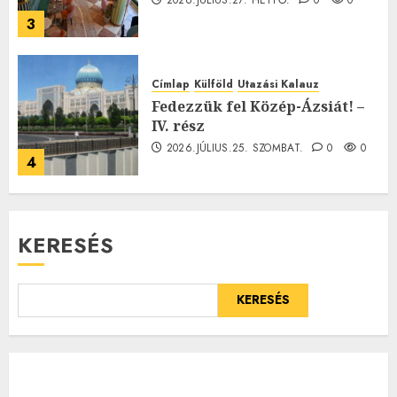
2026.JÚLIUS.27. HÉTFŐ.
0
0
3
Címlap
Külföld
Utazási Kalauz
Fedezzük fel Közép-Ázsiát! –
IV. rész
2026.JÚLIUS.25. SZOMBAT.
0
0
4
KERESÉS
KERESÉS