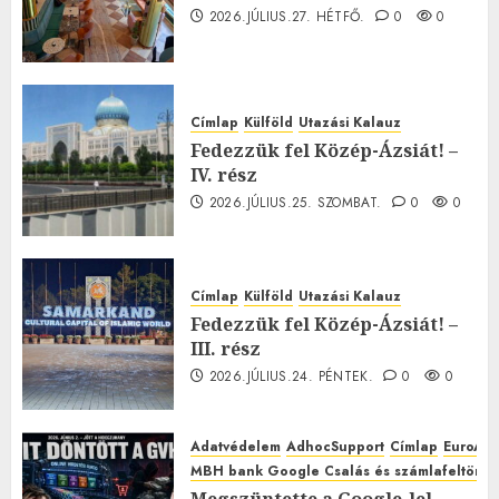
2026.JÚLIUS.27. HÉTFŐ.
0
0
Címlap
Külföld
Utazási Kalauz
Fedezzük fel Közép-Ázsiát! –
IV. rész
2026.JÚLIUS.25. SZOMBAT.
0
0
Címlap
Külföld
Utazási Kalauz
Fedezzük fel Közép-Ázsiát! –
III. rész
2026.JÚLIUS.24. PÉNTEK.
0
0
Adatvédelem
AdhocSupport
Címlap
EuroAst
MBH bank Google Csalás és számlafeltörés 