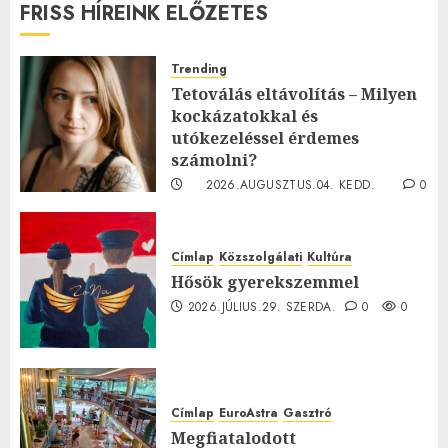
FRISS HÍREINK ELŐZETES
Trending
Tetoválás eltávolítás – Milyen
kockázatokkal és
utókezeléssel érdemes
számolni?
2026.AUGUSZTUS.04. KEDD.
0
0
Címlap
Közszolgálati
Kultúra
Hősök gyerekszemmel
2026.JÚLIUS.29. SZERDA.
0
0
Címlap
EuroAstra
Gasztró
Megfiatalodott