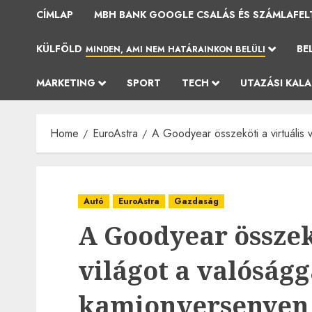
CÍMLAP
MBH BANK GOOGLE CSALÁS ÉS SZÁMLAFEL
KÜLFÖLD
BE
MINDEN, AMI NEM HATÁRAINKON BELÜLI
MARKETING
SPORT
TECH
UTAZÁSI KAL
Home
EuroAstra
A Goodyear összeköti a virtuális 
Autó
EuroAstra
Gazdaság
A Goodyear összekö
világot a valóságg
kamionversenyen