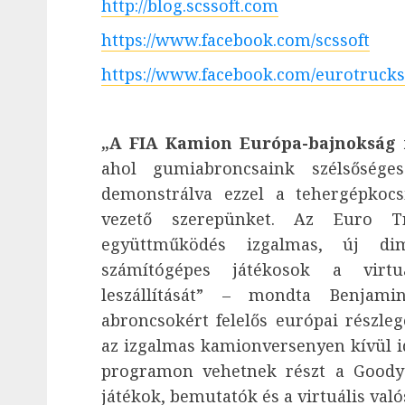
http://blog.scssoft.com
https://www.facebook.com/scssoft
https://www.facebook.com/eurotruck
„A FIA Kamion Európa-bajnokság 
ahol gumiabroncsaink szélsősége
demonstrálva ezzel a tehergépkocsi
vezető szerepünket. Az Euro T
együttműködés izgalmas, új di
számítógépes játékosok a virtu
leszállítását” – mondta Benjam
abroncsokért felelős európai részle
az izgalmas kamionversenyen kívül i
programon vehetnek részt a Goodye
játékok, bemutatók és a virtuális valós