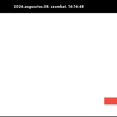
Skip
2026.augusztus.08. szombat.
16:16:49
to
content