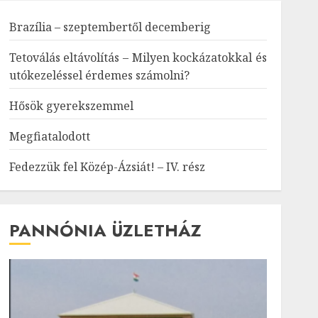
Brazília – szeptembertől decemberig
Tetoválás eltávolítás – Milyen kockázatokkal és
utókezeléssel érdemes számolni?
Hősök gyerekszemmel
Megfiatalodott
Fedezzük fel Közép-Ázsiát! – IV. rész
PANNÓNIA ÜZLETHÁZ