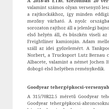
A 2018-as ETRC szezonban 20 ver
valamint számos olyan versenyző lesz
a rajtkockákhoz, így minden eddigi
mezőny várható. A nyolc országba
sorozaton rajthoz áll a jelenlegi bajn
első helyén áll, és büszkén viseli a
Freightliner kamionján. Adam mell
száll az idei győzelemért. A Tankpo
Norbert, a Trucksport Lutz Bernau c
Albacete, valamint a német Jochen H
dobogó első helyében reménykedik.
Goodyear tehergépkocsi-versenya
A 315/70R22.5 méretű Goodyear teh
Goodyear tehergépkocsi-abroncsokná