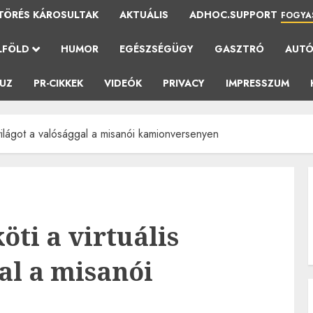
TÖRÉS KÁROSULTAK
AKTUÁLIS
ADHOC.SUPPORT
FOGYA
LFÖLD
HUMOR
EGÉSZSÉGÜGY
GASZTRÓ
AUT
AUZ
PR-CIKKEK
VIDEÓK
PRIVACY
IMPRESSZUM
világot a valósággal a misanói kamionversenyen
ti a virtuális
al a misanói