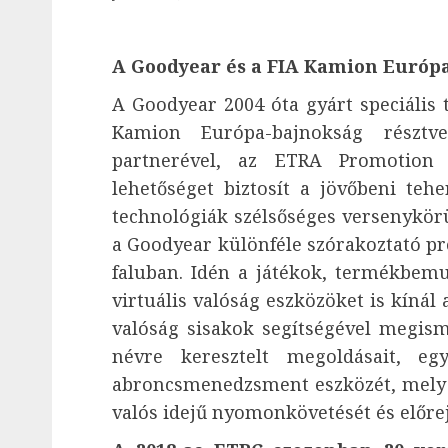
A Goodyear és a FIA Kamion Európ
A Goodyear 2004 óta gyárt speciális
Kamion Európa-bajnokság résztv
partnerével, az ETRA Promotion
lehetőséget biztosít a jövőbeni teh
technológiák szélsőséges versenykörü
a Goodyear különféle szórakoztató p
faluban. Idén a játékok, termékbemu
virtuális valóság eszközöket is kínál 
valóság sisakok segítségével megism
névre keresztelt megoldásait, e
abroncsmenedzsment eszközét, mely l
valós idejű nyomonkövetését és előrej