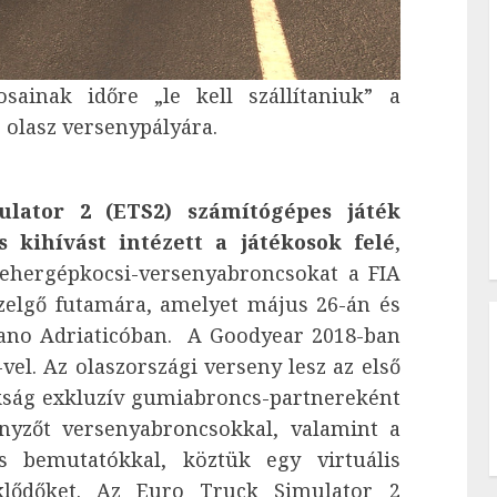
ainak időre „le kell szállítaniuk” a
olasz versenypályára.
lator 2 (ETS2) számítógépes játék
s kihívást intézett a játékosok felé
,
 tehergépkocsi-versenyabroncsokat a FIA
elgő futamára, amelyet május 26-án és
sano Adriaticóban. A Goodyear 2018-ban
vel. Az olaszországi verseny lesz az első
okság exkluzív gumiabroncs-partnereként
enyzőt versenyabroncsokkal, valamint a
s bemutatókkal, köztük egy virtuális
eklődőket. Az Euro Truck Simulator 2