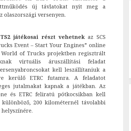
üttműködés új távlatokat nyit meg a
az olaszországi versenyen.
S2 játékosai részt vehetnek
az SCS
rucks Event – Start Your Engines” online
World of Trucks projektben regisztrált
knak virtuális áruszállítási feladat
rsenyabroncsokat kell leszállítaniuk a
re kerülő ETRC futamra. A feladatot
leges jutalmakat kapnak a játékban. Az
one és ETRC feliratú pótkocsikban kell
i különböző, 200 kilométernél távolabbi
y helyszínére.