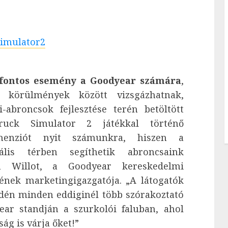
simulator2
fontos esemény a Goodyear számára
,
s körülmények között vizsgázhatnak,
-abroncsok fejlesztése terén betöltött
ruck Simulator 2 játékkal történő
menziót nyit számunkra, hiszen a
ális térben segíthetik abroncsaink
in Willot, a Goodyear kereskedelmi
gének marketingigazgatója. „A látogatók
dén minden eddiginél több szórakoztató
ar standján a szurkolói faluban, ahol
ág is várja őket!”