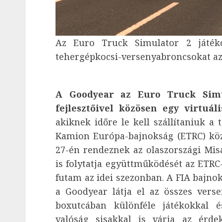
Az Euro Truck Simulator 2 játékos
tehergépkocsi-versenyabroncsokat az 
A Goodyear az Euro Truck Simu
fejlesztőivel közösen egy virtuáli
akiknek időre le kell szállítaniuk a
Kamion Európa-bajnokság (ETRC) köz
27-én rendeznek az olaszországi Mi
is folytatja együttműködését az ETRC-
futam az idei szezonban. A FIA bajn
a Goodyear látja el az összes vers
boxutcában különféle játékokkal é
valóság sisakkal is várja az érd