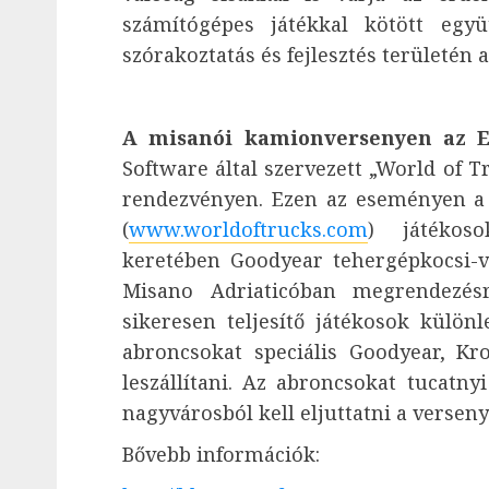
számítógépes játékkal kötött egy
szórakoztatás és fejlesztés területén 
A misanói kamionversenyen az ET
Software által szervezett „World of T
rendezvényen. Ezen az eseményen a 
(
www.worldoftrucks.com
) játékoso
keretében Goodyear tehergépkocsi-ve
Misano Adriaticóban megrendezés
sikeresen teljesítő játékosok külön
abroncsokat speciális Goodyear, Kr
leszállítani. Az abroncsokat tucatny
nagyvárosból kell eljuttatni a versen
Bővebb információk: