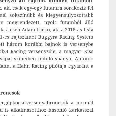
senyző áll rajthoz minden futamon
,
, aki csak egy-egy futamra sorakozik fel
nél sokszínűbb és kiegyensúlyozottabb
n megrendezett, nyolc futamból álló
ok, a cseh Adam Lacko, aki a 2018-as lista
z 1-es rajtszámot Buggyra Racing System
ett három korábbi bajnok is versenybe
ol24 Racing versenyzője, a magyar Kiss
sapat színeiben induló spanyol Antonio
ahn, a Hahn Racing pilótája egyaránt a
broncsok
ergépkocsi-versenyabroncsok a normál
l is alkalmazotthoz hasonló karkasszal