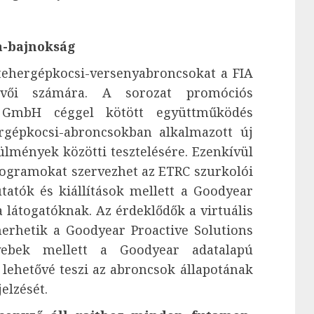
a-bajnokság
 tehergépkocsi-versenyabroncsokat a FIA
evői számára. A sorozat promóciós
 GmbH céggel kötött együttműködés
ergépkocsi-abroncsokban alkalmazott új
lmények közötti tesztelésére. Ezenkívül
rogramokat szervezhet az ETRC szurkolói
tatók és kiállítások mellett a Goodyear
a látogatóknak. Az érdeklődők a virtuális
erhetik a Goodyear Proactive Solutions
gyebek mellett a Goodyear adatalapú
ehetővé teszi az abroncsok állapotának
elzését.