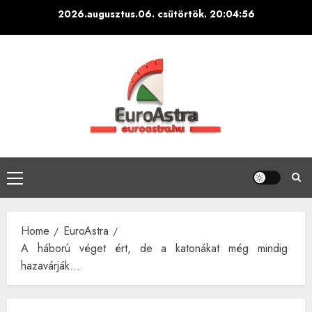
Skip
2026.augusztus.06. csütörtök.
20:04:58
to
content
Primary
Menu
Home
EuroAstra
A háború véget ért, de a katonákat még mindig
hazavárják…