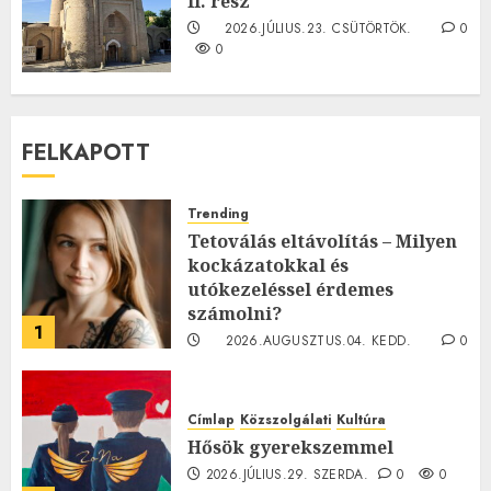
II. rész
2026.JÚLIUS.23. CSÜTÖRTÖK.
0
0
FELKAPOTT
Trending
Tetoválás eltávolítás – Milyen
kockázatokkal és
utókezeléssel érdemes
számolni?
1
2026.AUGUSZTUS.04. KEDD.
0
0
Címlap
Közszolgálati
Kultúra
Hősök gyerekszemmel
2026.JÚLIUS.29. SZERDA.
0
0