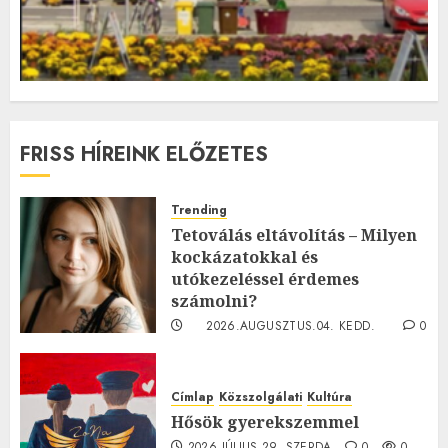
FRISS HÍREINK ELŐZETES
Trending
Tetoválás eltávolítás – Milyen
kockázatokkal és
utókezeléssel érdemes
számolni?
2026.AUGUSZTUS.04. KEDD.
0
0
Címlap
Közszolgálati
Kultúra
Hősök gyerekszemmel
2026.JÚLIUS.29. SZERDA.
0
0