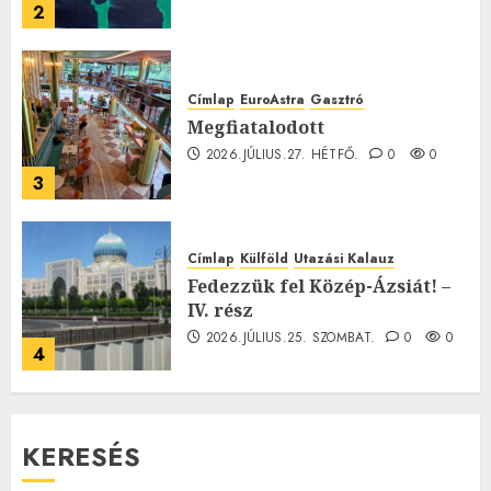
2
Címlap
EuroAstra
Gasztró
Megfiatalodott
2026.JÚLIUS.27. HÉTFŐ.
0
0
3
Címlap
Külföld
Utazási Kalauz
Fedezzük fel Közép-Ázsiát! –
IV. rész
2026.JÚLIUS.25. SZOMBAT.
0
0
4
KERESÉS