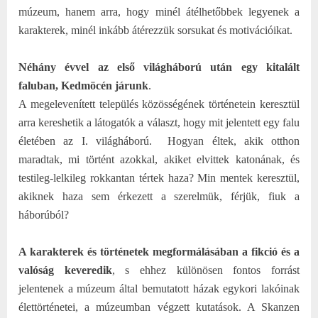
múzeum, hanem arra, hogy minél átélhetőbbek legyenek a
karakterek, minél inkább átérezzük sorsukat és motivációikat.
Néhány évvel az első világháború után egy kitalált
faluban, Kedmöcén járunk
.
A megelevenített település közösségének történetein keresztül
arra kereshetik a látogatók a választ, hogy mit jelentett egy falu
életében az I. világháború.
Hogyan éltek, akik otthon
maradtak, mi történt azokkal, akiket elvittek katonának, és
testileg-lelkileg rokkantan tértek haza? Min mentek keresztül,
akiknek haza sem érkezett a szerelmük, férjük, fiuk a
háborúból?
A karakterek és történetek megformálásában a fikció és a
valóság keveredik
, s ehhez különösen fontos forrást
jelentenek a múzeum által bemutatott házak egykori lakóinak
élettörténetei, a múzeumban végzett kutatások. A Skanzen