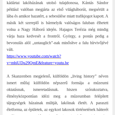
kádártai lakóházának utolsó tulajdonosa, Kántás Sándor
például valóban megjárta az első világháborút, megsérült a
lába és amikor hazatért, a sebesülése miatt trafikjogot kapott. A
másik két szereplő is bármelyik valóságos faluban élhetett
volna a Nagy Háború idején. Hajagos Terézia még mindig
várja haza kedvesét a frontról. György, a postás pedig a
bevonulás alól „untauglich”-nak minősítve a falu hírvivőjévé
vált.
https://www.youtube.com/watch?
v=mhiUDu29QmE&feature=youtu.be
A Skanzenben megjelenő, külföldön „living history” néven
ismert műfaj külföldön népszerű formája a múzeumi
oktatásnak, ismeretadásnak. hiszen szórakoztatva,
élményközpontúan idézi meg a múzeumban felépített
tájegységek házainak múltját, lakóinak életét. A paraszti
életforma, az épületek, az egykori lakosok történetének hátterét