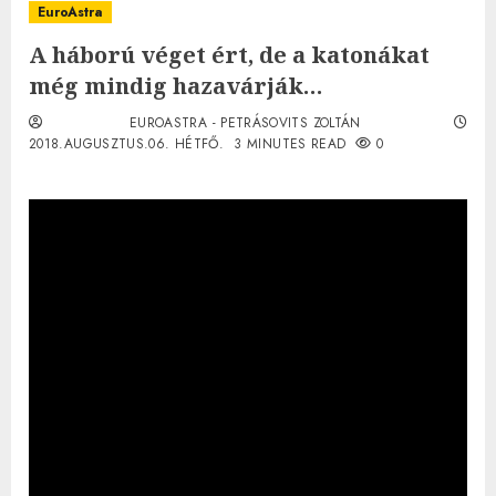
EuroAstra
A háború véget ért, de a katonákat
még mindig hazavárják…
EUROASTRA - PETRÁSOVITS ZOLTÁN
2018.AUGUSZTUS.06. HÉTFŐ.
3 MINUTES READ
0