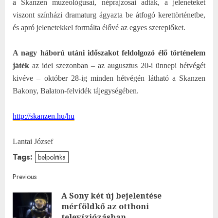
a Skanzen muzeológusai, néprajzosai adták, a jeleneteket
viszont színházi dramaturg ágyazta be átfogó kerettörténetbe,
és apró jelenetekkel formálta élővé az egyes szereplőket.
A nagy háború utáni időszakot feldolgozó élő történelem
játék
az idei szezonban – az augusztus 20-i ünnepi hétvégét
kivéve – október 28-ig minden hétvégén látható a Skanzen
Bakony, Balaton-felvidék tájegységében.
http://skanzen.hu/hu
Lantai József
Tags:
belpolitika
Post
Previous
A Sony két új bejelentése
navigation
Pre
mérföldkő az otthoni
post
televíziózásban