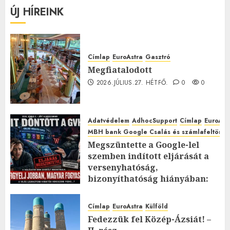
ÚJ HÍREINK
Címlap
EuroAstra
Gasztró
Megfiatalodott
2026.JÚLIUS.27. HÉTFŐ.
0
0
Adatvédelem
AdhocSupport
Címlap
EuroAst
MBH bank Google Csalás és számlafeltörés 
Megszüntette a Google-lel
szemben indított eljárását a
versenyhatóság,
bizonyíthatóság hiányában:
TE mit gondolsz erről?
2026.JÚLIUS.23. CSÜTÖRTÖK.
0
Címlap
EuroAstra
Külföld
0
Fedezzük fel Közép-Ázsiát! –