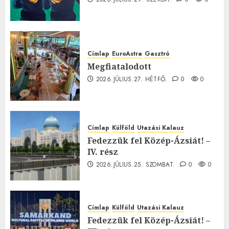
Címlap
EuroAstra
Gasztró
Megfiatalodott
2026.JÚLIUS.27. HÉTFŐ.
0
0
Címlap
Külföld
Utazási Kalauz
Fedezzük fel Közép-Ázsiát! –
IV. rész
2026.JÚLIUS.25. SZOMBAT.
0
0
Címlap
Külföld
Utazási Kalauz
Fedezzük fel Közép-Ázsiát! –