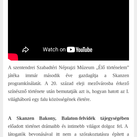
A szentendrei Szabadtéri Néprajzi Múzeum „Élő történelem”
játéka immár második éve gazdagítja a Skanzen
programkínálatát. A 20. század eleji mezővárosba érkező
színésznő története után bemutatják azt is, hogyan hatott az I.
világháború egy falu közösségének életére.
A Skanzen Bakony, Balaton-felvidék tájegységében
előadott történet drámaibb és intimebb világot dolgoz fel. A
látogatók bevonásával itt nem a szórakoztatásra épített a