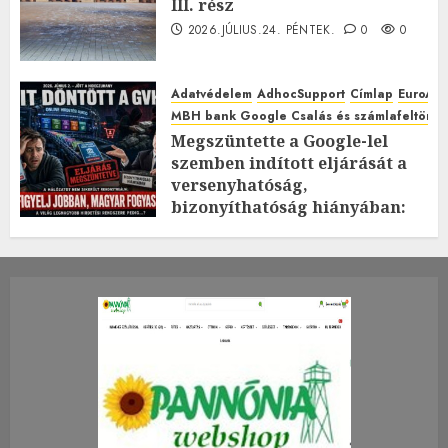
III. rész
2026.JÚLIUS.24. PÉNTEK.
0
0
Adatvédelem
AdhocSupport
Címlap
EuroAst
MBH bank Google Csalás és számlafeltörés 
Megszüntette a Google-lel
szemben indított eljárását a
versenyhatóság,
bizonyíthatóság hiányában:
TE mit gondolsz erről?
2026.JÚLIUS.23. CSÜTÖRTÖK.
0
0