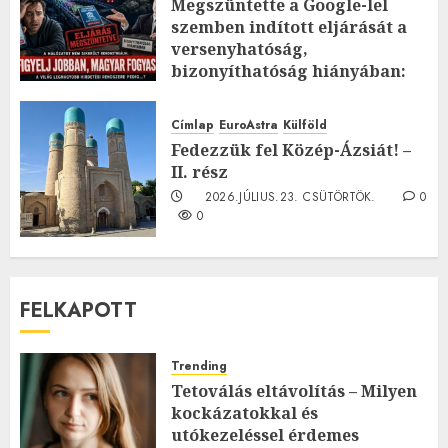
Megszüntette a Google-lel
szemben indított eljárását a
versenyhatóság,
bizonyíthatóság hiányában:
TE mit gondolsz erről?
2026.JÚLIUS.23. CSÜTÖRTÖK.
0
Címlap
EuroAstra
Külföld
0
Fedezzük fel Közép-Ázsiát! –
II. rész
2026.JÚLIUS.23. CSÜTÖRTÖK.
0
0
FELKAPOTT
Trending
Tetoválás eltávolítás – Milyen
kockázatokkal és
utókezeléssel érdemes