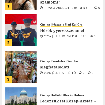
számolni?
1
2026.AUGUSZTUS.04. KEDD.
0
0
Címlap
Közszolgálati
Kultúra
Hősök gyerekszemmel
2026.JÚLIUS.29. SZERDA.
0
0
2
Címlap
EuroAstra
Gasztró
Megfiatalodott
2026.JÚLIUS.27. HÉTFŐ.
0
0
3
Címlap
Külföld
Utazási Kalauz
Fedezzük fel Közép-Ázsiát! –