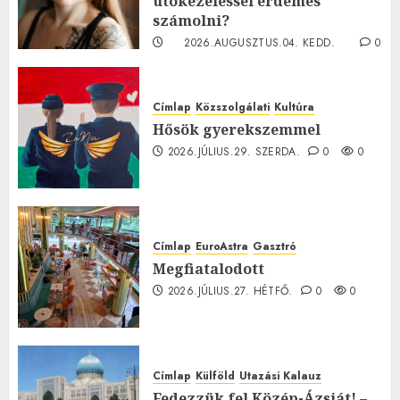
utókezeléssel érdemes
számolni?
2026.AUGUSZTUS.04. KEDD.
0
0
Címlap
Közszolgálati
Kultúra
Hősök gyerekszemmel
2026.JÚLIUS.29. SZERDA.
0
0
Címlap
EuroAstra
Gasztró
Megfiatalodott
2026.JÚLIUS.27. HÉTFŐ.
0
0
Címlap
Külföld
Utazási Kalauz
Fedezzük fel Közép-Ázsiát! –