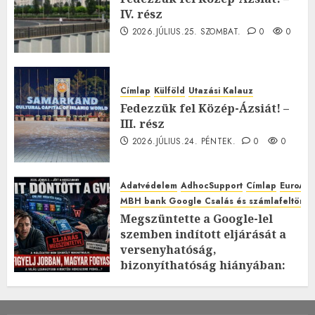
IV. rész
2026.JÚLIUS.25. SZOMBAT.
0
0
Címlap
Külföld
Utazási Kalauz
Fedezzük fel Közép-Ázsiát! –
III. rész
2026.JÚLIUS.24. PÉNTEK.
0
0
Adatvédelem
AdhocSupport
Címlap
EuroAst
MBH bank Google Csalás és számlafeltörés 
Megszüntette a Google-lel
szemben indított eljárását a
versenyhatóság,
bizonyíthatóság hiányában:
TE mit gondolsz erről?
2026.JÚLIUS.23. CSÜTÖRTÖK.
0
0