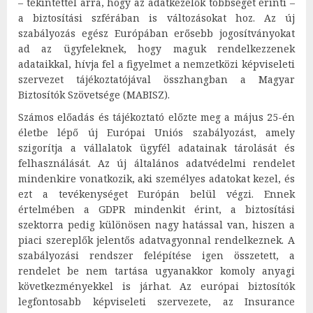
– tekintettel arra, hogy az adatkezelők többségét érinti –
a biztosítási szférában is változásokat hoz. Az új
szabályozás egész Európában erősebb jogosítványokat
ad az ügyfeleknek, hogy maguk rendelkezzenek
adataikkal, hívja fel a figyelmet a nemzetközi képviseleti
szervezet tájékoztatójával összhangban a Magyar
Biztosítók Szövetsége (MABISZ).
Számos előadás és tájékoztató előzte meg a május 25-én
életbe lépő új Európai Uniós szabályozást, amely
szigorítja a vállalatok ügyfél adatainak tárolását és
felhasználását. Az új általános adatvédelmi rendelet
mindenkire vonatkozik, aki személyes adatokat kezel, és
ezt a tevékenységet Európán belül végzi. Ennek
értelmében a GDPR mindenkit érint, a biztosítási
szektorra pedig különösen nagy hatással van, hiszen a
piaci szereplők jelentős adatvagyonnal rendelkeznek. A
szabályozási rendszer felépítése igen összetett, a
rendelet be nem tartása ugyanakkor komoly anyagi
következményekkel is járhat. Az európai biztosítók
legfontosabb képviseleti szervezete, az Insurance