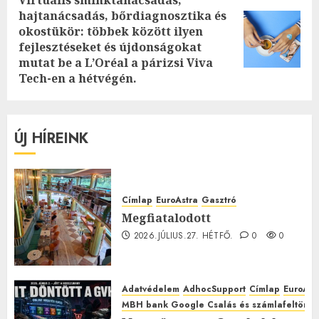
hajtanácsadás, bőrdiagnosztika és
okostükör: többek között ilyen
Next
fejlesztéseket és újdonságokat
post:
mutat be a L’Oréal a párizsi Viva
Tech-en a hétvégén.
ÚJ HÍREINK
Címlap
EuroAstra
Gasztró
Megfiatalodott
2026.JÚLIUS.27. HÉTFŐ.
0
0
Adatvédelem
AdhocSupport
Címlap
EuroAst
MBH bank Google Csalás és számlafeltörés 