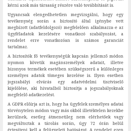
kérni azok más társaság részére való továbbítását is.
Ugyancsak elengedhetetlen megvizsgálni, hogy egy
tevékenység során a biztosító által igénybe vett
megbízott (adatfeldolgozó) megfelelően alkalmazza-e az
ügyféladatok kezelésére vonatkozó szabályozást, a
rendelet erre vonatkozóan is számos garanciát
tartalmaz.
A biztosítók fő tevékenységük kapcsán jellemző módon
nyomon követik magánszemélyek adatait, illetve
bizonyos termékek esetében szükségszerű a különleges
személyes adatok tömeges kezelése is. Ilyen esetben
jogszabályi elvárás egy adatvédelmi tisztviselő
kijelölése, aki hivatalból biztosítja a jogszabályoknak
megfelelő adatkezelést.
A GDPR előírja azt is, hogy ha ügyfelek személyes adatai
törvénytelen módon vagy más okból illetéktelen kezekbe
kerülnek, esetleg átmenetileg nem elérhetőek vagy
megváltoztak a tárolás során, úgy 72 órán belül
értesíteni kell a felügyeleti hatóságot. A rendelet ezen