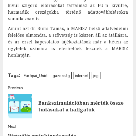
kívül szigorú előírásokat tartalmaz az EU-n kívülre,
harmadik országokba történő adattovábbításokra
vonatkozóan is.
Amint azt dr. Rumi Tamás, a MABISZ belső adatvédelmi
felelőse elmondta, a szövetség is készen áll az átállásra,
és az ezzel kapcsolatos tájékoztatások már a héten az
ügyfelek számára is elérhetőek lesznek a MABISZ
honlapján.
Tags:
Európai_Unió
gazdaság
internet
jog
Post
Previous
navigation
Bankszimulációban mérték össze
Pre
tudásukat a hallgatók
post
Next
Virtuális sminktanácsadás,