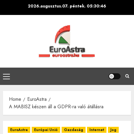
Skip
2026.augusztus.07. péntek.
05:30:46
to
content
Primary
Menu
Home
EuroAstra
A MABISZ készen áll a GDPR-ra való átállásra
EuroAstra
Európai Unió
Gazdaság
Internet
Jog