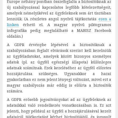
Europe néhány pontban összefoglalta a biztosítóknak az
új szabályozással kapcsolatos legfőbb kötelezettségeit,
amelyek némelyikével az ügyfeleknek sem árt tisztában
lenniük. (A részletes angol nyelvű tájékoztatás
ezen a
linken
érhető el. A magyar nyelvű piktogramos
infografika pedig megtalálható a MABISZ Facebook
oldalán.)
A GDPR érvénybe lépésével a biztosítóknak a
szabályozásban foglalt elvárások szerint kell kezelniük
az ügyféladatokat, amelyek között bizonyos személyes
adatok (pl. az ügyfél egészségi állapota) különleges
adatnak számítnak. Ezek kezeléséhez az ügyfél előzetes
hozzájárulása szükséges. Ugyanakkor a hazai
gyakorlatban ez nem jelent lényegi változást, mivel ezt a
magyar szabályozás már eddig is előírta a biztosítók
számára.
A GDPR erősebb jogosítványokat ad az ügyfeleknek az
adataikkal való rendelkezés vonatkozásában is. Ez azt
jelenti, hogy például az ügyfél a hozzájárulásával kezelt
adatairól tájékoztatást kérhet biztosítójától, és jogosult