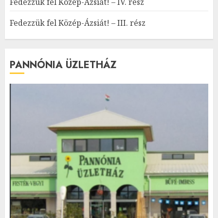
Fedezzük fel Közép-Ázsiát! – IV. rész
Fedezzük fel Közép-Ázsiát! – III. rész
PANNÓNIA ÜZLETHÁZ