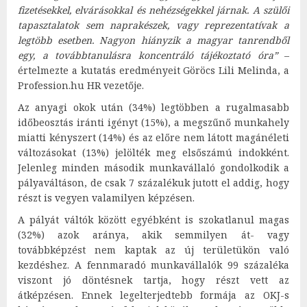
fizetésekkel, elvárásokkal és nehézségekkel járnak. A szülői
tapasztalatok sem naprakészek, vagy reprezentatívak a
legtöbb esetben. Nagyon hiányzik a magyar tanrendből
egy, a továbbtanulásra koncentráló tájékoztató óra”
–
értelmezte a kutatás eredményeit Göröcs Lili Melinda, a
Profession.hu HR vezetője.
Az anyagi okok után (34%) legtöbben a rugalmasabb
időbeosztás iránti igényt (15%), a megszűnő munkahely
miatti kényszert (14%) és az előre nem látott magánéleti
változásokat (13%) jelölték meg elsőszámú indokként.
Jelenleg minden második munkavállaló gondolkodik a
pályaváltáson, de csak 7 százalékuk jutott el addig, hogy
részt is vegyen valamilyen képzésen.
A pályát váltók között egyébként is szokatlanul magas
(32%) azok aránya, akik semmilyen át- vagy
továbbképzést nem kaptak az új területükön való
kezdéshez. A fennmaradó munkavállalók 99 százaléka
viszont jó döntésnek tartja, hogy részt vett az
átképzésen. Ennek legelterjedtebb formája az OKJ-s