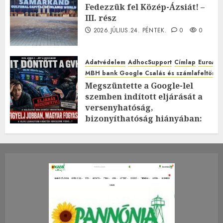
Fedezzük fel Közép-Ázsiát! –
III. rész
2026.JÚLIUS.24. PÉNTEK.
0
0
Adatvédelem
AdhocSupport
Címlap
EuroAst
MBH bank Google Csalás és számlafeltörés 
Megszüntette a Google-lel
szemben indított eljárását a
versenyhatóság,
bizonyíthatóság hiányában:
TE mit gondolsz erről?
2026.JÚLIUS.23. CSÜTÖRTÖK.
0
0