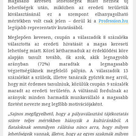
magasabb kereseti lehetőségek miatt néznek új
lehetőségek után, miközben az eredeti területük
kiválasztásánál ez a szempont elhanyagolható
mértékben volt csak jelen – derül ki a
Profession.hu
legújabb reprezentatív kutatásából.
Meglepően kevesen, csupán a válaszadók 8 százaléka
választotta az eredeti hivatását a magas kereseti
lehetőség miatt. Közel kétharmaduk az érdeklődési köre
alapján tanult tovább, ők azok, akik legnagyobb
arányban (72%) maradtak a legmagasabb
végzettségüknek megfelelő pályán. A válaszadók 13
százalékát a szüleik, illetve tanáraik győzték meg arról,
hogy mit érdemes tanulniuk, közülük csupán 9 százalék
maradt az eredeti területén. A váltásnál fordulnak az
arányok: minden harmadik munkavállaló a magasabb
fizetést nevezte meg legfőbb motivációjaként.
„Sajnos megfigyelhető, hogy a pályaválasztási tájékoztatás
szinte teljes mértékben hiányzik a kultúránkból. A
fiataloknak semmilyen rálátása nincs arra, hogy milyen
lehetőségeik vannak, illetve, hogy az egyes szakmák milyen