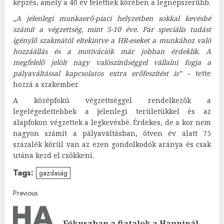
képzés, amely a 40 év felettiek körében a legnépszerűbb.
„A jelenlegi munkaerő-piaci helyzetben sokkal kevésbé
számít a végzettség, mint 5-10 éve. Pár speciális tudást
igénylő szakmától eltekintve a HR-eseket a munkához való
hozzáállás és a motivációk már jobban érdeklik. A
megfelelő jelölt nagy valószínűséggel vállalni fogja a
pályaváltással kapcsolatos extra erőfeszítést is”
– tette
hozzá a szakember.
A középfokú végzettséggel rendelkezők a
legelégedettebbek a jelenlegi területükkel és az
alapfokon végzettek a legkevésbé. Érdekes, de a kor nem
nagyon számít a pályaváltásban, ötven év alatt 75
százalék körül van az ezen gondolkodók aránya és csak
utána kezd el csökkeni.
Tags:
gazdaság
Post
Previous
navigation
Pre
Fókuszban a fiatalok a Hauninál