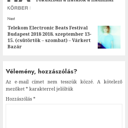
post
Next
Telekom Electronic Beats Festival
Budapest 2018 2018. szeptember 13-
Next
15. (csütörtök – szombat) – Várkert
post:
Bazár
Vélemény, hozzászólás?
Az e-mail címet nem tesszük közzé.
A kötelező
mezőket
*
karakterrel jelöltük
Hozzászólás
*