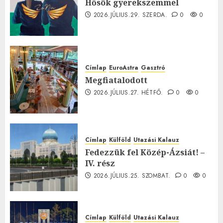
Hősök gyerekszemmel
2026.JÚLIUS.29. SZERDA.
0
0
Címlap
EuroAstra
Gasztró
Megfiatalodott
2026.JÚLIUS.27. HÉTFŐ.
0
0
Címlap
Külföld
Utazási Kalauz
Fedezzük fel Közép-Ázsiát! –
IV. rész
2026.JÚLIUS.25. SZOMBAT.
0
0
Címlap
Külföld
Utazási Kalauz