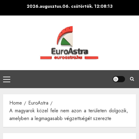
Skip
2026.augusztus.06. csütörtök.
12:08:14
to
content
Primary
Menu
Home
EuroAstra
A magyarok közel fele nem azon a területen dolgozik,
amelyben a legmagasabb végzettségét szerezte