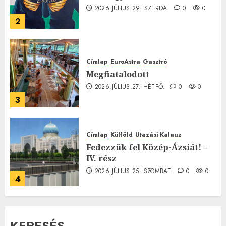
2026.JÚLIUS.29. SZERDA.
0
0
2
Címlap
EuroAstra
Gasztró
Megfiatalodott
2026.JÚLIUS.27. HÉTFŐ.
0
0
3
Címlap
Külföld
Utazási Kalauz
Fedezzük fel Közép-Ázsiát! –
IV. rész
2026.JÚLIUS.25. SZOMBAT.
0
0
4
KERESÉS