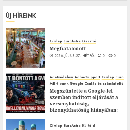
ÚJ HÍREINK
Címlap
EuroAstra
Gasztró
Megfiatalodott
2026.JÚLIUS.27. HÉTFŐ.
0
0
Adatvédelem
AdhocSupport
Címlap
EuroAst
MBH bank Google Csalás és számlafeltörés 
Megszüntette a Google-lel
szemben indított eljárását a
versenyhatóság,
bizonyíthatóság hiányában:
TE mit gondolsz erről?
2026.JÚLIUS.23. CSÜTÖRTÖK.
0
Címlap
EuroAstra
Külföld
0