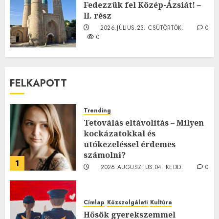
Fedezzük fel Közép-Ázsiát! –
II. rész
2026.JÚLIUS.23. CSÜTÖRTÖK.
0
0
FELKAPOTT
Trending
Tetoválás eltávolítás – Milyen
kockázatokkal és
utókezeléssel érdemes
számolni?
1
2026.AUGUSZTUS.04. KEDD.
0
0
Címlap
Közszolgálati
Kultúra
Hősök gyerekszemmel