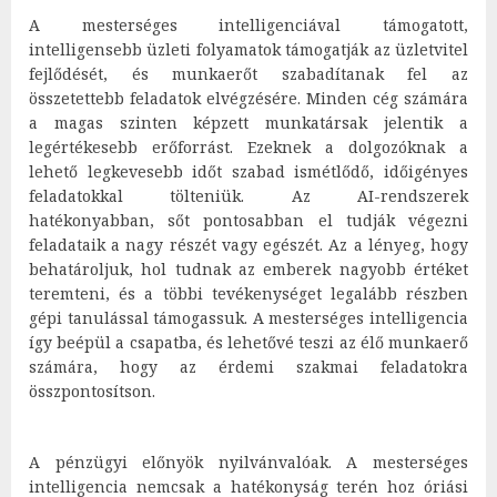
A mesterséges intelligenciával támogatott,
intelligensebb üzleti folyamatok támogatják az üzletvitel
fejlődését, és munkaerőt szabadítanak fel az
összetettebb feladatok elvégzésére. Minden cég számára
a magas szinten képzett munkatársak jelentik a
legértékesebb erőforrást. Ezeknek a dolgozóknak a
lehető legkevesebb időt szabad ismétlődő, időigényes
feladatokkal tölteniük. Az AI-rendszerek
hatékonyabban, sőt pontosabban el tudják végezni
feladataik a nagy részét vagy egészét. Az a lényeg, hogy
behatároljuk, hol tudnak az emberek nagyobb értéket
teremteni, és a többi tevékenységet legalább részben
gépi tanulással támogassuk. A mesterséges intelligencia
így beépül a csapatba, és lehetővé teszi az élő munkaerő
számára, hogy az érdemi szakmai feladatokra
összpontosítson.
A pénzügyi előnyök nyilvánvalóak. A mesterséges
intelligencia nemcsak a hatékonyság terén hoz óriási