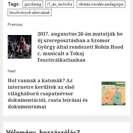
Tags:
gazdaság
IT_és_technika
oktatás-nevelés-pedagógia
tanulmányok-elemzések
Post
Previous
2017. augusztus 26-án mutatják be
navigation
új szereposztásban a Szomor
Pre
György által rendezett Robin Hood
post
c. musicalt a Tokaj
Fesztiválkatlanban
Next
Hol vannak a katonák? Az
internetre kerültek az első
Next
világháború csapatnévsor
post:
dokumentációi, csata leirásai és
dokumentumai
Vélemény, hozzászólás?