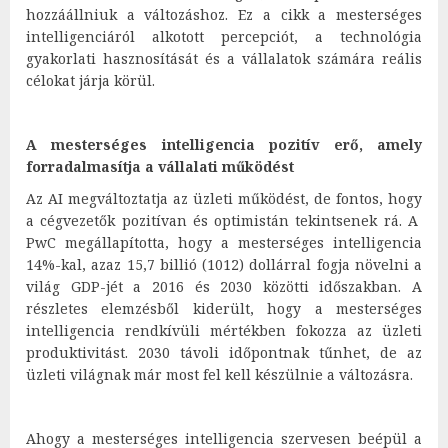
hozzáállniuk a változáshoz. Ez a cikk a mesterséges
intelligenciáról alkotott percepciót, a technológia
gyakorlati hasznosítását és a vállalatok számára reális
célokat járja körül.
A mesterséges intelligencia pozitív erő, amely
forradalmasítja a vállalati működést
Az AI megváltoztatja az üzleti működést, de fontos, hogy
a cégvezetők pozitívan és optimistán tekintsenek rá. A
PwC megállapította, hogy a mesterséges intelligencia
14%-kal, azaz 15,7 billió (1012) dollárral fogja növelni a
világ GDP-jét a 2016 és 2030 közötti időszakban. A
részletes elemzésből kiderült, hogy a mesterséges
intelligencia rendkívüli mértékben fokozza az üzleti
produktivitást. 2030 távoli időpontnak tűnhet, de az
üzleti világnak már most fel kell készülnie a változásra.
Ahogy a mesterséges intelligencia szervesen beépül a