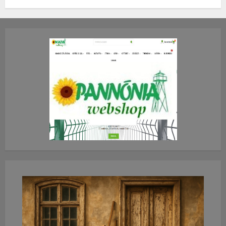
TE mit gondolsz erről?
2026.JÚLIUS.23. CSÜTÖRTÖK.
0
0