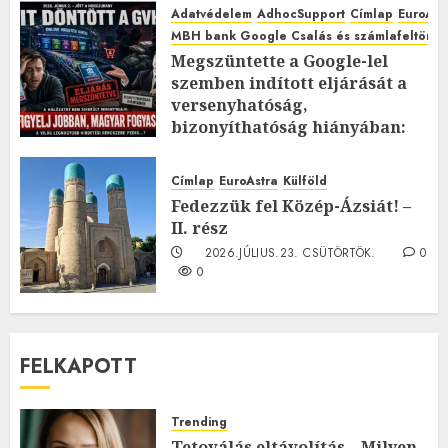
Adatvédelem
AdhocSupport
Címlap
EuroAst
MBH bank Google Csalás és számlafeltörés 
Megszüntette a Google-lel
szemben indított eljárását a
versenyhatóság,
bizonyíthatóság hiányában:
TE mit gondolsz erről?
2026.JÚLIUS.23. CSÜTÖRTÖK.
0
Címlap
EuroAstra
Külföld
0
Fedezzük fel Közép-Ázsiát! –
II. rész
2026.JÚLIUS.23. CSÜTÖRTÖK.
0
0
FELKAPOTT
Trending
Tetoválás eltávolítás – Milyen