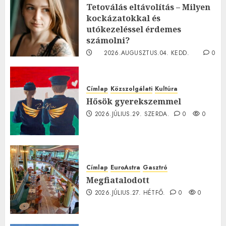
Tetoválás eltávolítás – Milyen
kockázatokkal és
utókezeléssel érdemes
számolni?
2026.AUGUSZTUS.04. KEDD.
0
0
Címlap
Közszolgálati
Kultúra
Hősök gyerekszemmel
2026.JÚLIUS.29. SZERDA.
0
0
Címlap
EuroAstra
Gasztró
Megfiatalodott
2026.JÚLIUS.27. HÉTFŐ.
0
0