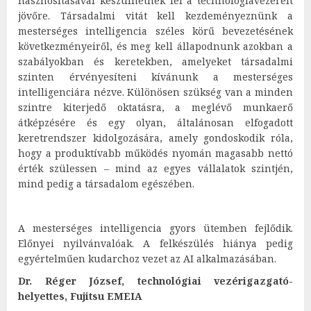
hasznosításával készülhetnek fel a technológiavezérelt
jövőre. Társadalmi vitát kell kezdeményeznünk a
mesterséges intelligencia széles körű bevezetésének
következményeiről, és meg kell állapodnunk azokban a
szabályokban és keretekben, amelyeket társadalmi
szinten érvényesíteni kívánunk a mesterséges
intelligenciára nézve. Különösen szükség van a minden
szintre kiterjedő oktatásra, a meglévő munkaerő
átképzésére és egy olyan, általánosan elfogadott
keretrendszer kidolgozására, amely gondoskodik róla,
hogy a produktívabb működés nyomán magasabb nettó
érték szülessen – mind az egyes vállalatok szintjén,
mind pedig a társadalom egészében.
A mesterséges intelligencia gyors ütemben fejlődik.
Előnyei nyilvánvalóak. A felkészülés hiánya pedig
egyértelműen kudarchoz vezet az AI alkalmazásában.
Dr. Réger József, technológiai vezérigazgató-
helyettes, Fujitsu EMEIA