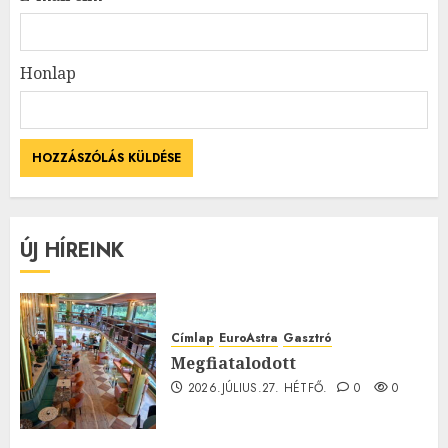
Honlap
ÚJ HÍREINK
Címlap
EuroAstra
Gasztró
Megfiatalodott
2026.JÚLIUS.27. HÉTFŐ.
0
0