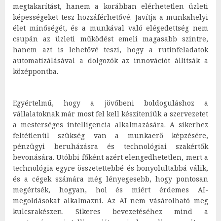
megtakarítást, hanem a korábban elérhetetlen üzleti
képességeket tesz hozzáférhetővé. Javítja a munkahelyi
élet minőségét, és a munkával való elégedettség nem
csupán az üzleti működést emeli magasabb szintre,
hanem azt is lehetővé teszi, hogy a rutinfeladatok
automatizálásával a dolgozók az innovációt állítsák a
középpontba.
Egyértelmű, hogy a jövőbeni boldoguláshoz a
vállalatoknak már most fel kell készíteniük a szervezetet
a mesterséges intelligencia alkalmazására. A sikerhez
feltétlenül szükség van a munkaerő képzésére,
pénzügyi beruházásra és technológiai szakértők
bevonására. Utóbbi főként azért elengedhetetlen, mert a
technológia egyre összetettebbé és bonyolultabbá válik,
és a cégek számára még lényegesebb, hogy pontosan
megértsék, hogyan, hol és miért érdemes AI-
megoldásokat alkalmazni. Az AI nem vásárolható meg
kulcsrakészen. Sikeres bevezetéséhez mind a