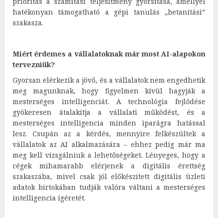
prioritás a számítási teljesítmény gyorsítása, amellyel
hatékonyan támogatható a gépi tanulás „betanítási”
szakasza.
Miért érdemes a vállalatoknak már most AI-alapokon
tervezniük?
Gyorsan elérkezik a jövő, és a vállalatok nem engedhetik
meg magunknak, hogy figyelmen kívül hagyják a
mesterséges intelligenciát. A technológia fejlődése
gyökeresen átalakítja a vállalati működést, és a
mesterséges intelligencia minden iparágra hatással
lesz. Csupán az a kérdés, mennyire felkészültek a
vállalatok az AI alkalmazására – ehhez pedig már ma
meg kell vizsgálniuk a lehetőségeket. Lényeges, hogy a
cégek mihamarabb elérjenek a digitális érettség
szakaszába, mivel csak jól előkészített digitális üzleti
adatok birtokában tudják valóra váltani a mesterséges
intelligencia ígéretét.