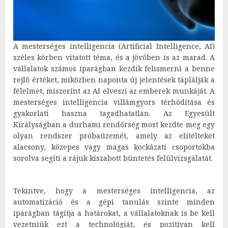
A mesterséges intelligencia (Artificial Intelligence, AI)
széles körben vitatott téma, és a jövőben is az marad. A
vállalatok számos iparágban kezdik felismerni a benne
rejlő értéket, miközben naponta új jelentések táplálják a
félelmet, miszerint az AI elveszi az emberek munkáját. A
mesterséges intelligencia villámgyors térhódítása és
gyakorlati haszna tagadhatatlan. Az Egyesült
Királyságban a durhami rendőrség most kezdte meg egy
olyan rendszer próbaüzemét, amely az elítélteket
alacsony, közepes vagy magas kockázati csoportokba
sorolva segíti a rájuk kiszabott büntetés felülvizsgálatát.
Tekintve, hogy a mesterséges intelligencia, az
automatizáció és a gépi tanulás szinte minden
iparágban tágítja a határokat, a vállalatoknak is be kell
vezetniük ezt a technológiát, és pozitívan kell