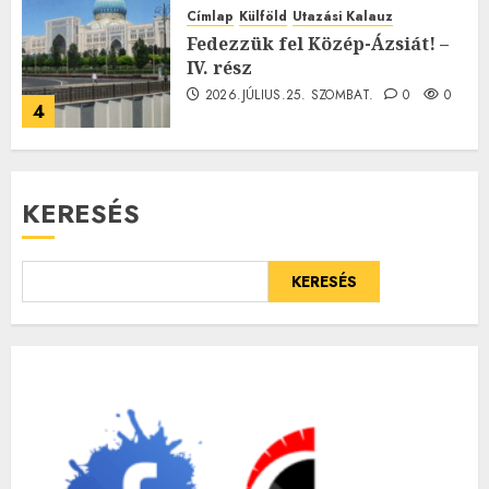
Címlap
Külföld
Utazási Kalauz
Fedezzük fel Közép-Ázsiát! –
IV. rész
2026.JÚLIUS.25. SZOMBAT.
0
0
4
KERESÉS
KERESÉS