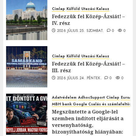
Címlap
Külföld
Utazási Kalauz
Fedezzük fel Közép-Ázsiát! –
IV. rész
2026.JÚLIUS.25. SZOMBAT.
0
0
Címlap
Külföld
Utazási Kalauz
Fedezzük fel Közép-Ázsiát! –
III. rész
2026.JÚLIUS.24. PÉNTEK.
0
0
Adatvédelem
AdhocSupport
Címlap
EuroAst
MBH bank Google Csalás és számlafeltörés 
Megszüntette a Google-lel
szemben indított eljárását a
versenyhatóság,
bizonyíthatóság hiányában: