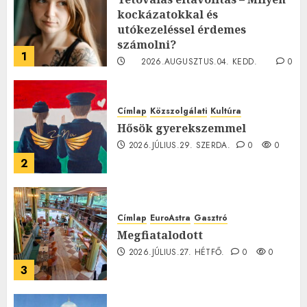
kockázatokkal és
utókezeléssel érdemes
számolni?
1
2026.AUGUSZTUS.04. KEDD.
0
0
Címlap
Közszolgálati
Kultúra
Hősök gyerekszemmel
2026.JÚLIUS.29. SZERDA.
0
0
2
Címlap
EuroAstra
Gasztró
Megfiatalodott
2026.JÚLIUS.27. HÉTFŐ.
0
0
3