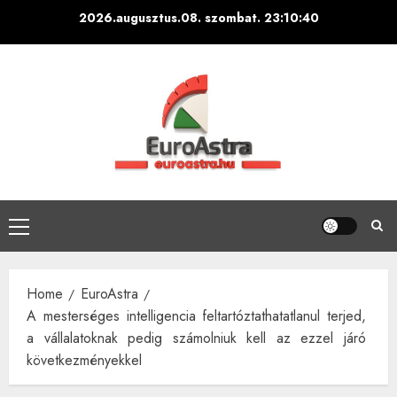
Skip
2026.augusztus.08. szombat.
23:10:41
to
content
Primary
Menu
Home
EuroAstra
A mesterséges intelligencia feltartóztathatatlanul terjed,
a vállalatoknak pedig számolniuk kell az ezzel járó
következményekkel