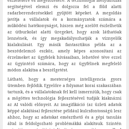
észlelésére és megelőzésére. A technológia mélytanulás
segítségével elemzi és dolgozza fel a föld alatti
radarberendezésekkel gyűjtött képeket. A megoldás
javítja a vállalatok és a kormányzatok számára a
működési hatékonyságot, hiszen még azelőtt észlelhetik
az útburkolat alatti üregeket, hogy azok láthatóak
lennének, és így megakadályozhatják a víznyelők
kialakulását. Egy másik fantasztikus példa az a
beszédelemző eszköz, amely képes azonosítani az
érzelmeket az ügyfelek hívásaiban, lehetővé téve ezzel
az ügyintéző számára, hogy az ügyfélnek megfelelő
módon alakítsa a beszélgetést.
Látható, hogy a mesterséges intelligencia gyors
ütemben fejlődik. Egyelőre a folyamat korai szakaszában
tartunk, és a vállalatoknak fel kell ismerniük, hogy csak
a mögöttes technológia fejlesztésével tudják kiaknázni
az AI valódi előnyeit. Az imagifikáció (az üzleti adatok
képpé alakítása) fejlesztése például kulcsfontosságú lesz
ahhoz, hogy az adatokat emészthető és a gépi tanulás
által is feldolgozható problémákká alakítsuk. Szintén