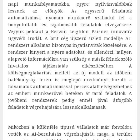
napi munkafolyamatokba, egyre nyilvánvalóbbak
lesznek az előnyök. Az egyszerű feladatok
automatizálása nyomán munkaerő szabadul fel a
bonyolultabb és izgalmasabb feladatok elvégzésére.
Vegyük például a Berwin Leighton Paisner innovatív
ügyvédi irodát. A brit cég újszerű üzleti modellje AI-
rendszert alkalmaz bizonyos ingatlanviták kezelésére. A
rendszer kinyeri a nyers adatokat, és ellenőrzi, milyen
alapvető információkra van szükség a másik félnek szóló
hivatalos tájékoztatás elkészítéséhez. A
költségmegtakarítás mellett az új modell az időbeni
hatékonyság terén is meglepő eredményt hozott: a
folyamatok automatizálásával percek alatt elvégezhetőek
az emberi munkaerővel heteken át tartó feladatok. A
jövőbeni rendszerek pedig ennél jóval átfogóbb
feladatok végrehajtására lesznek alkalmasak.
Miközben a különféle típusú vállalatok már fontolóra
vették az AI-beruházás végrehajtását, maga a terület