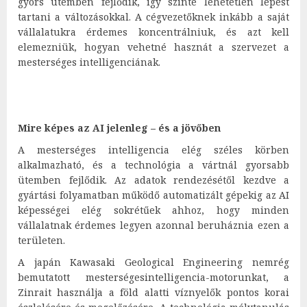
gyors ütemben fejlődik, így szinte lehetetlen lépést
tartani a változásokkal. A cégvezetőknek inkább a saját
vállalatukra érdemes koncentrálniuk, és azt kell
elemezniük, hogyan vehetné hasznát a szervezet a
mesterséges intelligenciának.
Mire képes az AI jelenleg – és a jövőben
A mesterséges intelligencia elég széles körben
alkalmazható, és a technológia a vártnál gyorsabb
ütemben fejlődik. Az adatok rendezésétől kezdve a
gyártási folyamatban működő automatizált gépekig az AI
képességei elég sokrétűek ahhoz, hogy minden
vállalatnak érdemes legyen azonnal beruháznia ezen a
területen.
A japán Kawasaki Geological Engineering nemrég
bemutatott mesterségesintelligencia-motorunkat, a
Zinrait használja a föld alatti víznyelők pontos korai