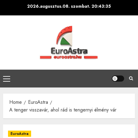
Skip
2026.augusztus.08. szombat.
20:43:36
to
content
Primary
Menu
Home
EuroAstra
A tenger visszavár, ahol rád is tengernyi élmény vár
EuroAstra