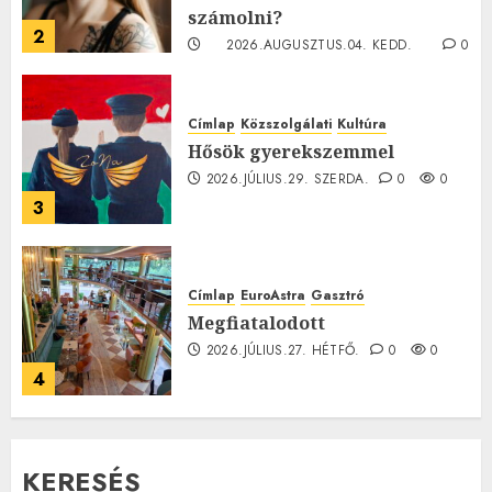
számolni?
2
2026.AUGUSZTUS.04. KEDD.
0
0
Címlap
Közszolgálati
Kultúra
Hősök gyerekszemmel
2026.JÚLIUS.29. SZERDA.
0
0
3
Címlap
EuroAstra
Gasztró
Megfiatalodott
2026.JÚLIUS.27. HÉTFŐ.
0
0
4
KERESÉS