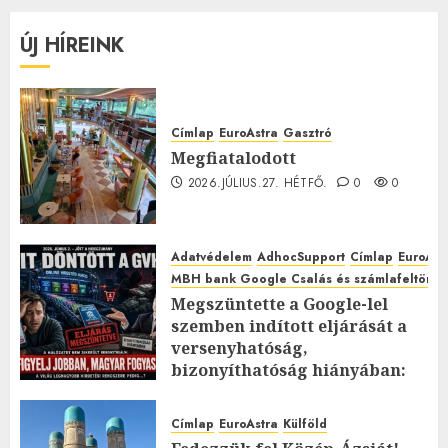
ÚJ HÍREINK
Címlap
EuroAstra
Gasztró
Megfiatalodott
2026.JÚLIUS.27. HÉTFŐ.
0
0
Adatvédelem
AdhocSupport
Címlap
EuroAst
MBH bank Google Csalás és számlafeltörés 
Megszüntette a Google-lel
szemben indított eljárását a
versenyhatóság,
bizonyíthatóság hiányában:
TE mit gondolsz erről?
2026.JÚLIUS.23. CSÜTÖRTÖK.
0
Címlap
EuroAstra
Külföld
0