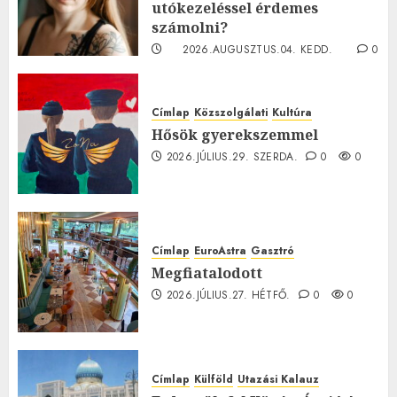
utókezeléssel érdemes
számolni?
2026.AUGUSZTUS.04. KEDD.
0
0
Címlap
Közszolgálati
Kultúra
Hősök gyerekszemmel
2026.JÚLIUS.29. SZERDA.
0
0
Címlap
EuroAstra
Gasztró
Megfiatalodott
2026.JÚLIUS.27. HÉTFŐ.
0
0
Címlap
Külföld
Utazási Kalauz