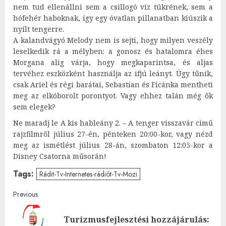
nem tud ellenállni sem a csillogó víz tükrének, sem a
hófehér haboknak, így egy óvatlan pillanatban kiúszik a
nyílt tengerre.
A kalandvágyó Melody nem is sejti, hogy milyen veszély
leselkedik rá a mélyben: a gonosz és hatalomra éhes
Morgana alig várja, hogy megkaparintsa, és aljas
tervéhez eszközként használja az ifjú leányt. Úgy tűnik,
csak Ariel és régi barátai, Sebastian és Ficánka mentheti
meg az elkóborolt porontyot. Vagy ehhez talán még ők
sem elegek?
Ne maradj le A kis hableány 2. – A tenger visszavár című
rajzfilmről július 27-én, pénteken 20:00-kor, vagy nézd
meg az ismétlést július 28-án, szombaton 12:05-kor a
Disney Csatorna műsorán!
Tags:
Rádit-Tv-Internetes-rádiót-Tv-Mozi
Post
Previous
navigation
Turizmusfejlesztési hozzájárulás:
Pre