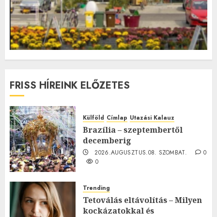
FRISS HÍREINK ELŐZETES
Külföld
Címlap
Utazási Kalauz
Brazília – szeptembertől
decemberig
2026.AUGUSZTUS.08. SZOMBAT.
0
0
Trending
Tetoválás eltávolítás – Milyen
kockázatokkal és