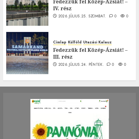
Fedezzük fel Közép-Ázsiát! –
IV. rész
2026.JÚLIUS.25. SZOMBAT.
0
0
Címlap
Külföld
Utazási Kalauz
Fedezzük fel Közép-Ázsiát! –
III. rész
2026.JÚLIUS.24. PÉNTEK.
0
0