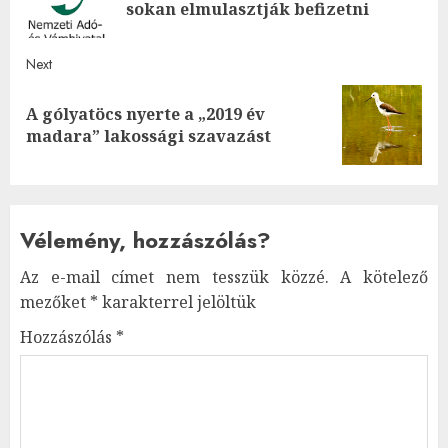
sokan elmulasztják befizetni
post
Next
A gólyatöcs nyerte a „2019 év
Next
madara” lakossági szavazást
post:
Vélemény, hozzászólás?
Az e-mail címet nem tesszük közzé.
A kötelező
mezőket
*
karakterrel jelöltük
Hozzászólás
*