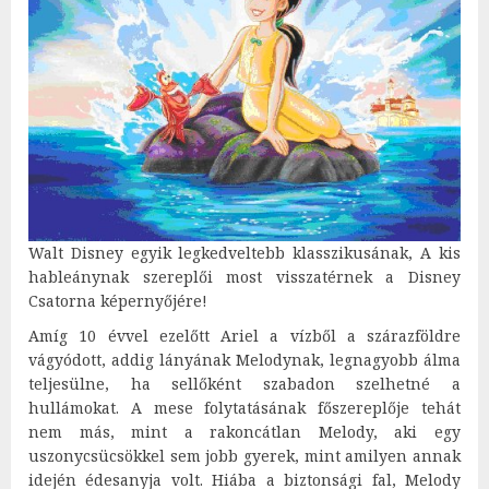
Walt Disney egyik legkedveltebb klasszikusának, A kis
hableánynak szereplői most visszatérnek a Disney
Csatorna képernyőjére!
Amíg 10 évvel ezelőtt Ariel a vízből a szárazföldre
vágyódott, addig lányának Melodynak, legnagyobb álma
teljesülne, ha sellőként szabadon szelhetné a
hullámokat. A mese folytatásának főszereplője tehát
nem más, mint a rakoncátlan Melody, aki egy
uszonycsücsökkel sem jobb gyerek, mint amilyen annak
idején édesanyja volt. Hiába a biztonsági fal, Melody