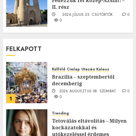
Fedezzük fel Közép-Ázsiát! –
II. rész
2026.JÚLIUS.23. CSÜTÖRTÖK.
0
0
FELKAPOTT
Külföld
Címlap
Utazási Kalauz
Brazília – szeptembertől
decemberig
2026.AUGUSZTUS.08. SZOMBAT.
0
0
1
Trending
Tetoválás eltávolítás – Milyen
kockázatokkal és
utókezeléssel érdemes