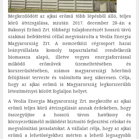
Megkezdődött az ajkai erőmű több lépésből álló, teljes
körű átvizsgálása, miután 2017. december 28-án a
Bakonyi Erőmű Zrt. többségi tulajdonrészét hosszú távú
szakmai befektetési céllal megvásárolta a Veolia Energia
Magyarország Zrt. A nemzetközi cégcsoport hazai
leányvállalata komoly tapasztalattal rendelkezik
biomassza alapú, illetve vegyes energiaforrással
működő erőművek üzemeltetésében és
korszerűsítésében, számos magyarországi hőerőmű
felújítását tervezte és valósította meg sikeresen. Célja,
hogy az ajkai erőmű is Magyarország legkorszerűbb
létesítményei között foglaljon helyet.
A Veolia Energia Magyarország Zrt. megkezdte az ajkai
erőmű teljes körű átvizsgálását annak érdekében, hogy
összegyűjtse a hosszú távon hatékony és
környezetkímélő működést biztosító fejlesztési célokat és
megvalósítási javaslatokat. A vállalat célja, hogy az ajkai
erőmű a lehetőségekhez mérten a lehető legnagyobb