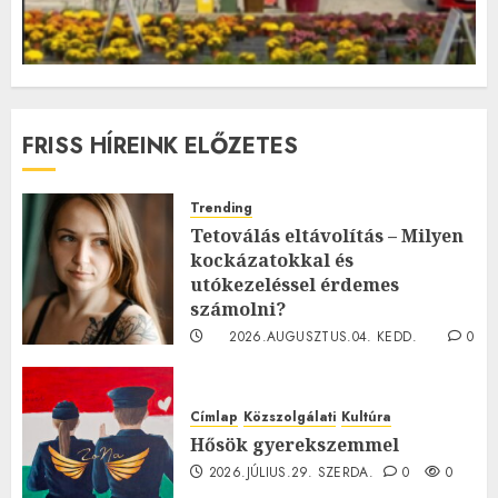
FRISS HÍREINK ELŐZETES
Trending
Tetoválás eltávolítás – Milyen
kockázatokkal és
utókezeléssel érdemes
számolni?
2026.AUGUSZTUS.04. KEDD.
0
0
Címlap
Közszolgálati
Kultúra
Hősök gyerekszemmel
2026.JÚLIUS.29. SZERDA.
0
0