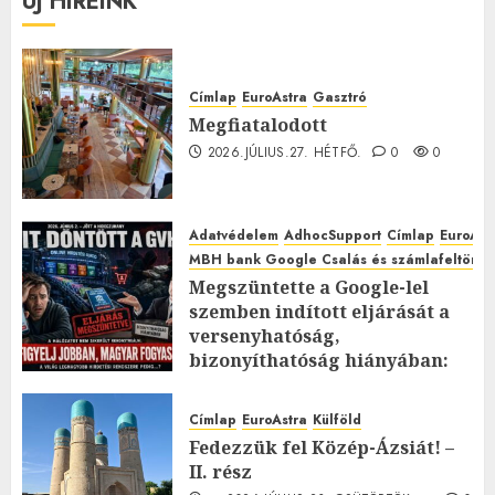
ÚJ HÍREINK
Címlap
EuroAstra
Gasztró
Megfiatalodott
2026.JÚLIUS.27. HÉTFŐ.
0
0
Adatvédelem
AdhocSupport
Címlap
EuroAst
MBH bank Google Csalás és számlafeltörés 
Megszüntette a Google-lel
szemben indított eljárását a
versenyhatóság,
bizonyíthatóság hiányában:
TE mit gondolsz erről?
2026.JÚLIUS.23. CSÜTÖRTÖK.
0
Címlap
EuroAstra
Külföld
0
Fedezzük fel Közép-Ázsiát! –
II. rész