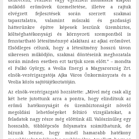
működő erőművek üzemeltetése, illetve a rajtuk
elvégzett fejlesztések során szerzett szakmai
tapasztalatra, valamint műszaki és gazdasági
hátterünkre építve képesek leszünk üzembiztos,
költséghatékonysági és környezeti szempontból is
fenntartható létesítménnyé alakítani az ajkai erőművet.
Elsődleges célunk, hogy a létesítmény hosszú távon
sikeresen működjön, szakmai döntéseink meghozatala
során minden esetben ezt tartjuk szem előtt.” – mondta
el Palkó György, a Veolia Energi a Magyarország Zrt.
elnök–vezérigazgatója Ajka Város Önkormányzata és a
Veolia közös sajtótájékoztatóján.
Az elnök–vezérigazgató hozzátette: „Mivel még csak alig
két hete jutottunk arra a pontra, hogy elindítsuk az
erőmű hatékonyságát és üzembiztonságát növelő
megoldási lehetőségeket feltáró vizsgálatokat, a
feladatok nagy része még előttünk áll. Valószínűleg egy
hosszabb, többlépcsős folyamatra számíthatunk, de
bízunk benne, hogy minél hamarabb hatékony