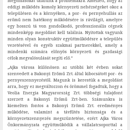
megoldásokat találunk a problémákra. Amellett, hogy az
eddigi működés komoly környezeti nehézségeket okoz a
településen és a környéken, a por- és pernyehullás az
erőmű nem hatékony működésére is rávilágít, amelyre
egy hosszú tá von gondolkodó, professzionális cégnek
mindenképp megoldást kell találnia. Nyitottak vagyunk
minden olyan konstruktív együttműködésre a település
vezetésével és egyéb szakmai partnerekkel, amely a
mindenki számára előnyös környezeti és gazdasági
célok megvalósulását segíti elő.”
„
Ajka városa különösen az utóbbi két évben sokat
szenvedett a Bakonyi Erőmű Zrt. által kibocsátott por- és
pernyeszennyezéstől. Magunk is kerestük a megoldást
arra, hogy ez megváltozzon és örömmel fogadtuk, hogy a
Veolia Energia Magyarország Zrt. többségi tulajdont
szerzett a Bakonyi Erőmű Zrt-ben. Számunkra is
kiemelten fontos a Bakonyi Erőmű Zrt. eredményes
működése, valamint a távfűtés biztonsága és a
környezetszennyezés megszüntetése, ezért Ajka Város
Önkormányzata együttműködik a vállalatcsoporttal a