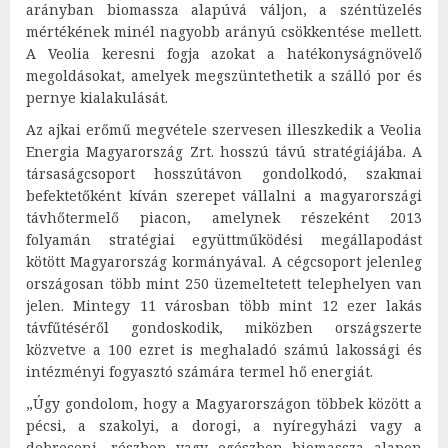
arányban biomassza alapúvá váljon, a széntüzelés
mértékének minél nagyobb arányú csökkentése mellett.
A Veolia keresni fogja azokat a hatékonyságnövelő
megoldásokat, amelyek megszüntethetik a szálló por és
pernye kialakulását.
Az ajkai erőmű megvétele szervesen illeszkedik a Veolia
Energia Magyarország Zrt. hosszú távú stratégiájába. A
társaságcsoport hosszútávon gondolkodó, szakmai
befektetőként kíván szerepet vállalni a magyarországi
távhőtermelő piacon, amelynek részeként 2013
folyamán stratégiai együttműködési megállapodást
kötött Magyarország kormányával. A cégcsoport jelenleg
országosan több mint 250 üzemeltetett telephelyen van
jelen. Mintegy 11 városban több mint 12 ezer lakás
távfűtéséről gondoskodik, miközben országszerte
közvetve a 100 ezret is meghaladó számú lakossági és
intézményi fogyasztó számára termel hő energiát.
„Úgy gondolom, hogy a Magyarországon többek között a
pécsi, a szakolyi, a dorogi, a nyíregyházi vagy a
debreceni, részben vagy egészben biomassza alapon