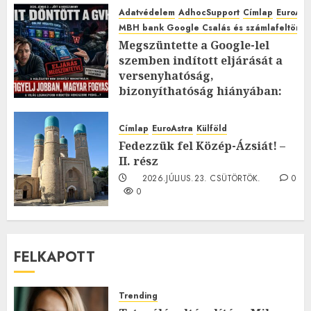
Adatvédelem
AdhocSupport
Címlap
EuroAst
MBH bank Google Csalás és számlafeltörés 
Megszüntette a Google-lel
szemben indított eljárását a
versenyhatóság,
bizonyíthatóság hiányában:
TE mit gondolsz erről?
2026.JÚLIUS.23. CSÜTÖRTÖK.
0
Címlap
EuroAstra
Külföld
0
Fedezzük fel Közép-Ázsiát! –
II. rész
2026.JÚLIUS.23. CSÜTÖRTÖK.
0
0
FELKAPOTT
Trending