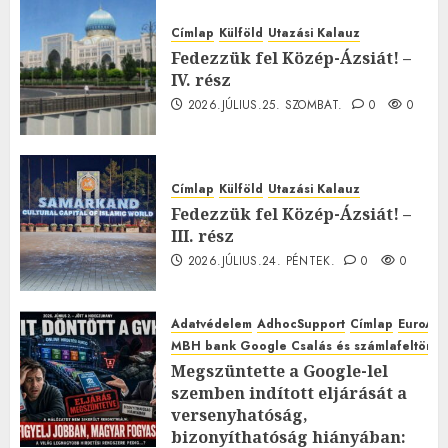
Címlap
Külföld
Utazási Kalauz
Fedezzük fel Közép-Ázsiát! –
IV. rész
2026.JÚLIUS.25. SZOMBAT.
0
0
Címlap
Külföld
Utazási Kalauz
Fedezzük fel Közép-Ázsiát! –
III. rész
2026.JÚLIUS.24. PÉNTEK.
0
0
Adatvédelem
AdhocSupport
Címlap
EuroAst
MBH bank Google Csalás és számlafeltörés 
Megszüntette a Google-lel
szemben indított eljárását a
versenyhatóság,
bizonyíthatóság hiányában: