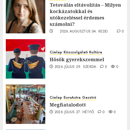
Tetoválás eltávolítás – Milyen
kockázatokkal és
utókezeléssel érdemes
számolni?
2026.AUGUSZTUS.04. KEDD.
0
0
Címlap
Közszolgálati
Kultúra
Hősök gyerekszemmel
2026.JÚLIUS.29. SZERDA.
0
0
Címlap
EuroAstra
Gasztró
Megfiatalodott
2026.JÚLIUS.27. HÉTFŐ.
0
0