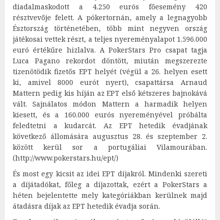
diadalmaskodott a 4.250 eurós főesemény 420
résztvevője felett. A pókertornán, amely a legnagyobb
Észtország történetében, több mint negyven ország
játékosai vettek részt, a teljes nyereményalapot 1.596.000
euró értékűre hizlalva. A PokerStars Pro csapat tagja
Luca Pagano rekordot döntött, miután megszerezte
tizenötödik fizetős EPT helyét (végül a 26. helyen esett
ki, amivel 8000 eurót nyert), csapattársa Arnaud
Mattern pedig kis híján az EPT első kétszeres bajnokává
vált. Sajnálatos módon Mattern a harmadik helyen
kiesett, és a 160.000 eurós nyereményével próbálta
feledtetni a kudarcát. Az EPT hetedik évadjának
következő állomására augusztus 28. és szeptember 2.
között kerül sor a portugáliai Vilamourában.
(http://www.pokerstars.hu/ept/)
És most egy kicsit az idei EPT díjakról. Mindenki szereti
a díjátadókat, főleg a díjazottak, ezért a PokerStars a
héten bejelentette mely kategóriákban kerülnek majd
átadásra díjak az EPT hetedik évadja során.