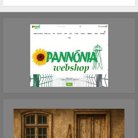
TE mit gondolsz erről?
2026.JÚLIUS.23. CSÜTÖRTÖK.
0
0