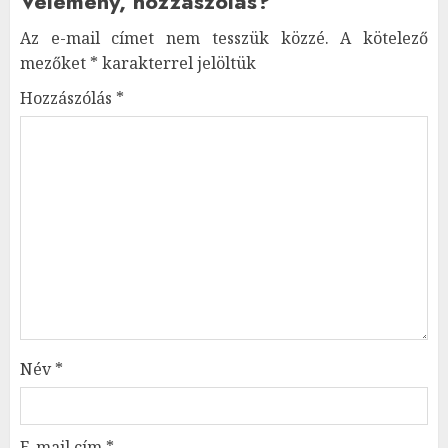
Vélemény, hozzászólás?
Az e-mail címet nem tesszük közzé.
A kötelező
mezőket
*
karakterrel jelöltük
Hozzászólás
*
Név
*
E-mail cím
*