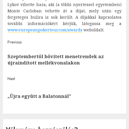
Lykov vihette haza, aki (a többi nyertessel egyetemben)
Monte Carloban vehette át a díjat, mely után egy
fergeteges bulira is sok került. A díjakkal kapcsolatos
további információkért kérjük, látogassa meg a
www.europeanpokertour.com/awards
weboldalt.
Post
Previous
navigation
Szeptembertől bővített menetrendek az
Pre
újraindított mellékvonalakon
post
Next
Next
„Újra együtt a Balatonnál”
post: