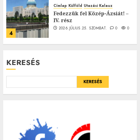
Címlap
Külföld
Utazási Kalauz
Fedezzük fel Közép-Ázsiát! –
IV. rész
2026.JÚLIUS.25. SZOMBAT.
0
0
4
KERESÉS
KERESÉS