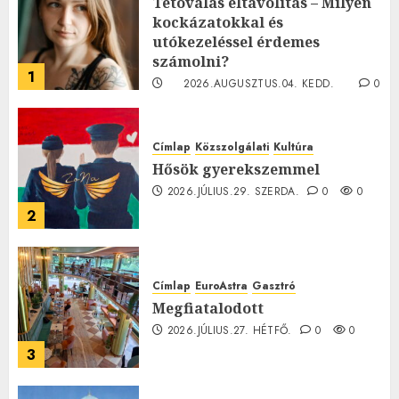
Tetoválás eltávolítás – Milyen
kockázatokkal és
utókezeléssel érdemes
számolni?
1
2026.AUGUSZTUS.04. KEDD.
0
0
Címlap
Közszolgálati
Kultúra
Hősök gyerekszemmel
2026.JÚLIUS.29. SZERDA.
0
0
2
Címlap
EuroAstra
Gasztró
Megfiatalodott
2026.JÚLIUS.27. HÉTFŐ.
0
0
3