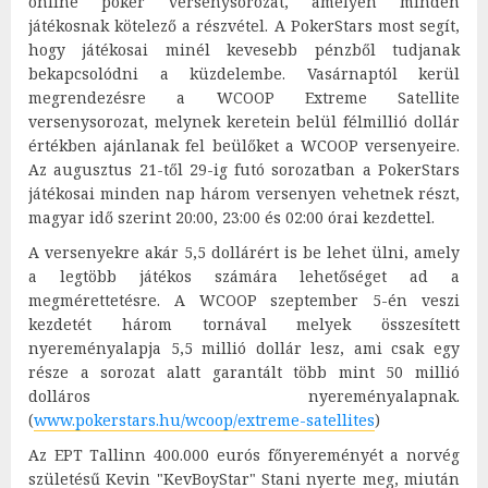
online póker versenysorozat, amelyen minden
játékosnak kötelező a részvétel. A PokerStars most segít,
hogy játékosai minél kevesebb pénzből tudjanak
bekapcsolódni a küzdelembe. Vasárnaptól kerül
megrendezésre a WCOOP Extreme Satellite
versenysorozat, melynek keretein belül félmillió dollár
értékben ajánlanak fel beülőket a WCOOP versenyeire.
Az augusztus 21-től 29-ig futó sorozatban a PokerStars
játékosai minden nap három versenyen vehetnek részt,
magyar idő szerint 20:00, 23:00 és 02:00 órai kezdettel.
A versenyekre akár 5,5 dollárért is be lehet ülni, amely
a legtöbb játékos számára lehetőséget ad a
megmérettetésre. A WCOOP szeptember 5-én veszi
kezdetét három tornával melyek összesített
nyereményalapja 5,5 millió dollár lesz, ami csak egy
része a sorozat alatt garantált több mint 50 millió
dolláros nyereményalapnak.
(
www.pokerstars.hu/wcoop/extreme-satellites
)
Az EPT Tallinn 400.000 eurós főnyereményét a norvég
születésű Kevin "KevBoyStar" Stani nyerte meg, miután