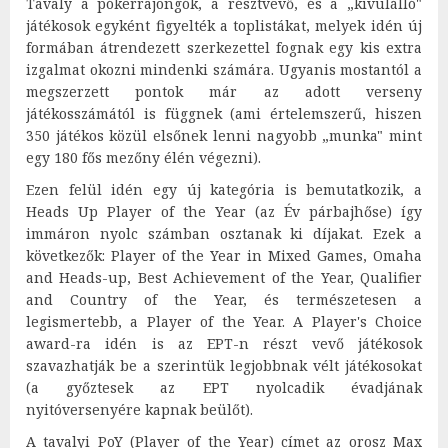
Tavaly a pókerrajongók, a résztvevő, és a „kívülálló"
játékosok egyként figyelték a toplistákat, melyek idén új
formában átrendezett szerkezettel fognak egy kis extra
izgalmat okozni mindenki számára. Ugyanis mostantól a
megszerzett pontok már az adott verseny
játékosszámától is függnek (ami értelemszerű, hiszen
350 játékos közül elsőnek lenni nagyobb „munka" mint
egy 180 fős mezőny élén végezni).
Ezen felül idén egy új kategória is bemutatkozik, a
Heads Up Player of the Year (az Év párbajhőse) így
immáron nyolc számban osztanak ki díjakat. Ezek a
következők: Player of the Year in Mixed Games, Omaha
and Heads-up, Best Achievement of the Year, Qualifier
and Country of the Year, és természetesen a
legismertebb, a Player of the Year. A Player's Choice
award-ra idén is az EPT-n részt vevő játékosok
szavazhatják be a szerintük legjobbnak vélt játékosokat
(a győztesek az EPT nyolcadik évadjának
nyitóversenyére kapnak beülőt).
A tavalyi PoY (Player of the Year) címet az orosz Max