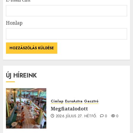
Honlap
ÚJ HÍREINK
Címlap
EuroAstra
Gasztró
Megfiatalodott
2026.JÚLIUS.27. HÉTFŐ.
0
0