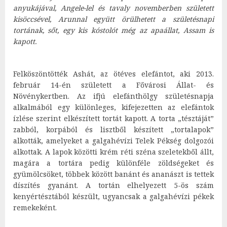
anyukájával, Angele-lel és tavaly novemberben született
kisöccsével, Arunnal együtt örülhetett a születésnapi
tortának, sőt, egy kis kóstolót még az apaállat, Assam is
kapott.
Felköszöntötték Ashát, az ötéves elefántot, aki 2013.
február 14-én született a Fővárosi Állat- és
Növénykertben. Az ifjú elefánthölgy születésnapja
alkalmából egy különleges, kifejezetten az elefántok
ízlése szerint elkészített tortát kapott. A torta „tésztáját”
zabból, korpából és lisztből készített „tortalapok”
alkották, amelyeket a galgahévízi Telek Pékség dolgozói
alkottak. A lapok közötti krém réti széna szeletekből állt,
magára a tortára pedig különféle zöldségeket és
gyümölcsöket, többek között banánt és ananászt is tettek
díszítés gyanánt. A tortán elhelyezett 5-ös szám
kenyértésztából készült, ugyancsak a galgahévízi pékek
remekeként.