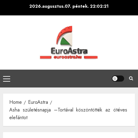
Skip
2026.augusztus.07. péntek.
22:02:21
to
content
Primary
Menu
Home
EuroAstra
Asha születésnapja –Tortával köszöntötték az ötéves
elefántot