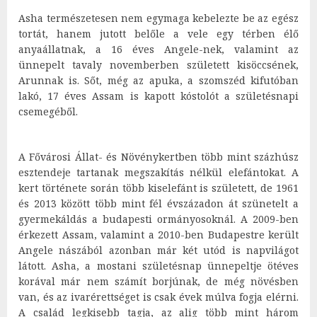
Asha természetesen nem egymaga kebelezte be az egész
tortát, hanem jutott belőle a vele egy térben élő
anyaállatnak, a 16 éves Angele-nek, valamint az
ünnepelt tavaly novemberben született kisöccsének,
Arunnak is. Sőt, még az apuka, a szomszéd kifutóban
lakó, 17 éves Assam is kapott kóstolót a születésnapi
csemegéből.
A Fővárosi Állat- és Növénykertben több mint százhúsz
esztendeje tartanak megszakítás nélkül elefántokat. A
kert története során több kiselefánt is született, de 1961
és 2013 között több mint fél évszázadon át szünetelt a
gyermekáldás a budapesti ormányosoknál. A 2009-ben
érkezett Assam, valamint a 2010-ben Budapestre került
Angele nászából azonban már két utód is napvilágot
látott. Asha, a mostani születésnap ünnepeltje ötéves
korával már nem számít borjúnak, de még növésben
van, és az ivarérettséget is csak évek múlva fogja elérni.
A család legkisebb tagja, az alig több mint három