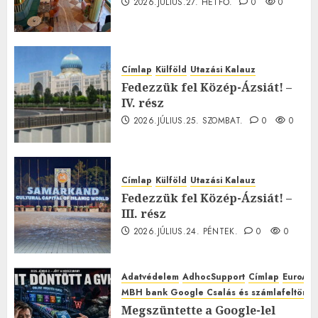
2026.JÚLIUS.27. HÉTFŐ.
0
0
Címlap
Külföld
Utazási Kalauz
Fedezzük fel Közép-Ázsiát! –
IV. rész
2026.JÚLIUS.25. SZOMBAT.
0
0
Címlap
Külföld
Utazási Kalauz
Fedezzük fel Közép-Ázsiát! –
III. rész
2026.JÚLIUS.24. PÉNTEK.
0
0
Adatvédelem
AdhocSupport
Címlap
EuroAst
MBH bank Google Csalás és számlafeltörés 
Megszüntette a Google-lel