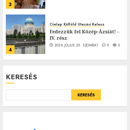
3
Címlap
Külföld
Utazási Kalauz
Fedezzük fel Közép-Ázsiát! –
IV. rész
2026.JÚLIUS.25. SZOMBAT.
0
0
4
KERESÉS
KERESÉS