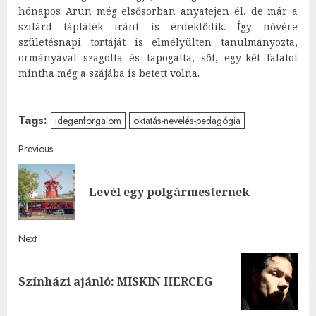
hónapos Arun még elsősorban anyatejen él, de már a
szilárd táplálék iránt is érdeklődik. Így nővére
születésnapi tortáját is elmélyülten tanulmányozta,
ormányával szagolta és tapogatta, sőt, egy-két falatot
mintha még a szájába is betett volna.
Tags:
idegenforgalom
oktatás-nevelés-pedagógia
Post
Previous
navigation
Pre
Levél egy polgármesternek
post
Next
Next
Színházi ajánló: MISKIN HERCEG
post: