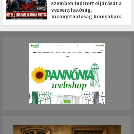
szemben indított eljárását a
versenyhatóság,
bizonyíthatóság hiányában:
TE mit gondolsz erről?
2026.JÚLIUS.23. CSÜTÖRTÖK.
0
0