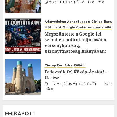
2026.JÚLIUS.27. HÉTFŐ.
0
0
Adatvédelem
AdhocSupport
Címlap
EuroAst
MBH bank Google Csalás és számlafeltörés 
Megszüntette a Google-lel
szemben indított eljárását a
versenyhatóság,
bizonyíthatóság hiányában:
TE mit gondolsz erről?
2026.JÚLIUS.23. CSÜTÖRTÖK.
0
Címlap
EuroAstra
Külföld
0
Fedezzük fel Közép-Ázsiát! –
II. rész
2026.JÚLIUS.23. CSÜTÖRTÖK.
0
0
FELKAPOTT