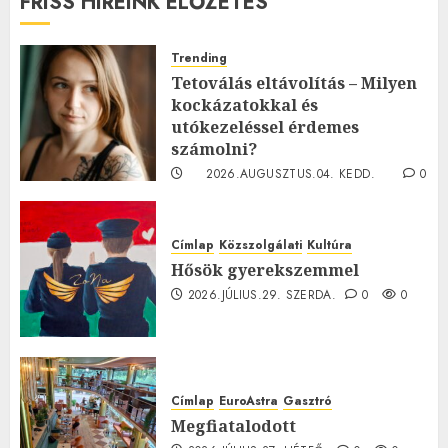
FRISS HÍREINK ELŐZETES
Trending
Tetoválás eltávolítás – Milyen
kockázatokkal és
utókezeléssel érdemes
számolni?
2026.AUGUSZTUS.04. KEDD.
0
0
Címlap
Közszolgálati
Kultúra
Hősök gyerekszemmel
2026.JÚLIUS.29. SZERDA.
0
0
Címlap
EuroAstra
Gasztró
Megfiatalodott