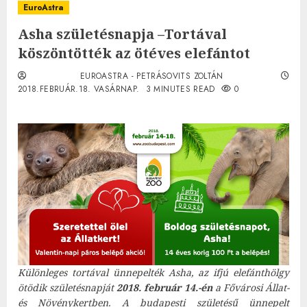
EuroAstra
Asha születésnapja –Tortával
köszöntötték az ötéves elefántot
EUROASTRA - PETRÁSOVITS ZOLTÁN
2018.FEBRUÁR.18. VASÁRNAP.
3 MINUTES READ
0
Különleges tortával ünnepelték Asha, az ifjú elefánthölgy
ötödik születésnapját
2018. február 14.-én
a Fővárosi Állat-
és Növénykertben. A budapesti születésű ünnepelt