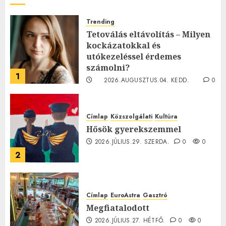
Trending
Tetoválás eltávolítás – Milyen
kockázatokkal és
utókezeléssel érdemes
számolni?
1
2026.AUGUSZTUS.04. KEDD.
0
0
Címlap
Közszolgálati
Kultúra
Hősök gyerekszemmel
2026.JÚLIUS.29. SZERDA.
0
0
2
Címlap
EuroAstra
Gasztró
Megfiatalodott
2026.JÚLIUS.27. HÉTFŐ.
0
0