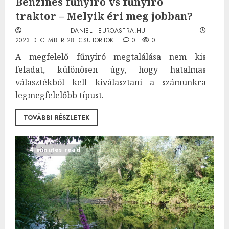
Benzines fűnyíró vs fűnyíró
traktor – Melyik éri meg jobban?
DANIEL - EUROASTRA.HU
2023.DECEMBER.28. CSÜTÖRTÖK.
0
0
A megfelelő fűnyíró megtalálása nem kis
feladat, különösen úgy, hogy hatalmas
választékból kell kiválasztani a számunkra
legmegfelelőbb típust.
TOVÁBBI RÉSZLETEK
4 minutes read