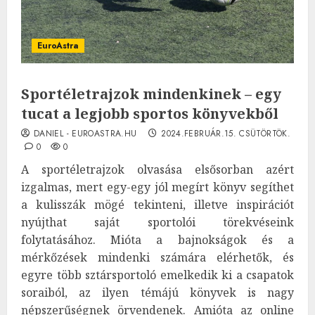
EuroAstra
Sportéletrajzok mindenkinek – egy
tucat a legjobb sportos könyvekből
DANIEL - EUROASTRA.HU
2024.FEBRUÁR.15. CSÜTÖRTÖK.
0
0
A sportéletrajzok olvasása elsősorban azért
izgalmas, mert egy-egy jól megírt könyv segíthet
a kulisszák mögé tekinteni, illetve inspirációt
nyújthat saját sportolói törekvéseink
folytatásához. Mióta a bajnokságok és a
mérkőzések mindenki számára elérhetők, és
egyre több sztársportoló emelkedik ki a csapatok
soraiból, az ilyen témájú könyvek is nagy
népszerűségnek örvendenek. Amióta az online