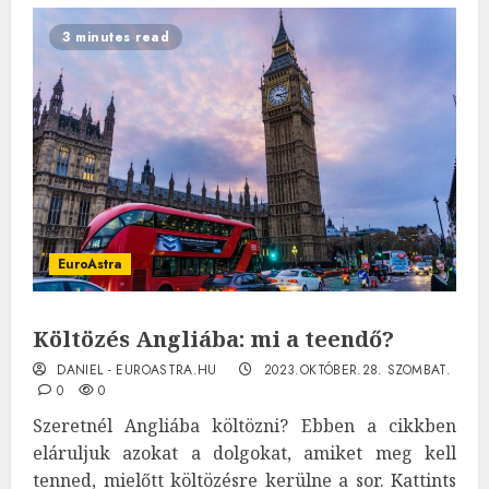
3 minutes read
EuroAstra
Költözés Angliába: mi a teendő?
DANIEL - EUROASTRA.HU
2023.OKTÓBER.28. SZOMBAT.
0
0
Szeretnél Angliába költözni? Ebben a cikkben
eláruljuk azokat a dolgokat, amiket meg kell
tenned, mielőtt költözésre kerülne a sor. Kattints