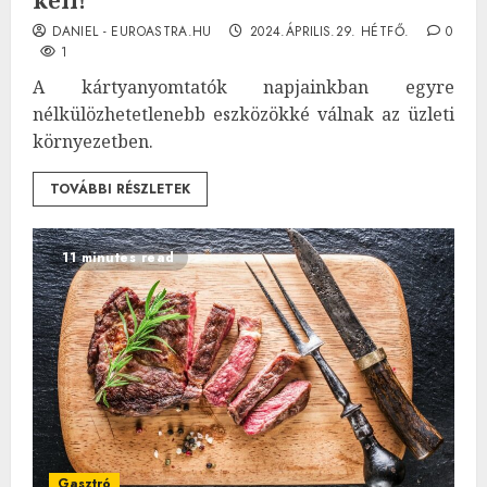
kell!
DANIEL - EUROASTRA.HU
2024.ÁPRILIS.29. HÉTFŐ.
0
1
A kártyanyomtatók napjainkban egyre
nélkülözhetetlenebb eszközökké válnak az üzleti
környezetben.
TOVÁBBI RÉSZLETEK
11 minutes read
Gasztró