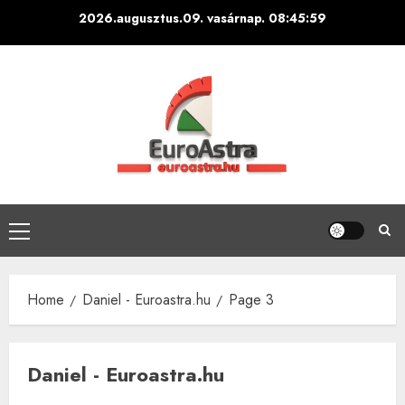
Skip
2026.augusztus.09. vasárnap.
08:46:01
to
content
Primary
Menu
Home
Daniel - Euroastra.hu
Page 3
Daniel - Euroastra.hu