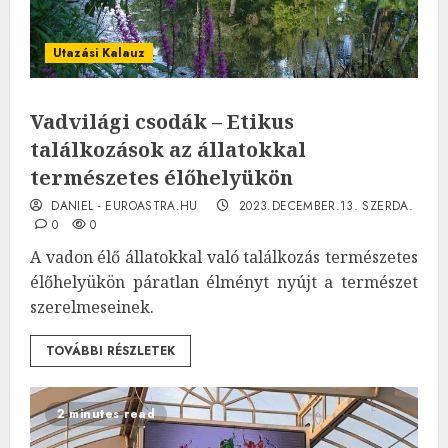
Utazási Kalauz
Vadvilági csodák – Etikus
találkozások az állatokkal
természetes élőhelyükön
DANIEL - EUROASTRA.HU
2023.DECEMBER.13. SZERDA.
0
0
A vadon élő állatokkal való találkozás természetes
élőhelyükön páratlan élményt nyújt a természet
szerelmeseinek.
TOVÁBBI RÉSZLETEK
2 minutes read