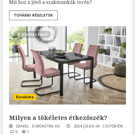
Mit hoz a jövő a szakmunkák terén?
TOVÁBBI RÉSZLETEK
4 minutes read
EuroAstra
Milyen a tökéletes étkezőszék?
DANIEL - EUROASTRA.HU
2024.JÚLIUS.04. CSÜTÖRTÖK.
0
1