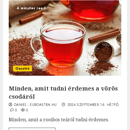
4 minutes read
Gasztró
Minden, amit tudni érdemes a vörös
csodáról
DANIEL - EUROASTRA.HU
2024.SZEPTEMBER.16. HÉTFŐ.
0
0
Minden, amit a rooibos teáról tudni érdemes.