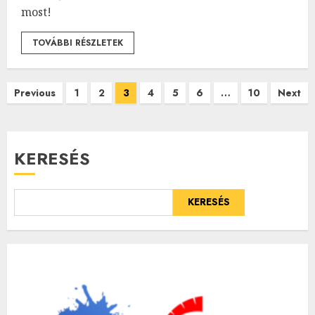
most!
TOVÁBBI RÉSZLETEK
Bejegyzések
Previous
1
2
3
4
5
6
…
10
Next
lapozása
KERESÉS
KERESÉS