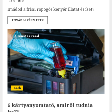
0
0
Imádod a friss, ropogós kenyér illatát és ízét?
TOVÁBBI RÉSZLETEK
6 minutes read
Tech
6 kártyanyomtató, amiről tudnia