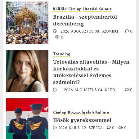
Külföld
Címlap
Utazási Kalauz
Brazília – szeptembertől
decemberig
2026.AUGUSZTUS.08. SZOMBAT.
0
0
Trending
Tetoválás eltávolítás – Milyen
kockázatokkal és
utókezeléssel érdemes
számolni?
2026.AUGUSZTUS.04. KEDD.
0
0
Címlap
Közszolgálati
Kultúra
Hősök gyerekszemmel
2026.JÚLIUS.29. SZERDA.
0
0