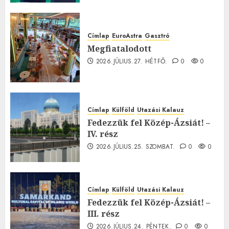
Címlap
EuroAstra
Gasztró
Megfiatalodott
2026.JÚLIUS.27. HÉTFŐ.
0
0
Címlap
Külföld
Utazási Kalauz
Fedezzük fel Közép-Ázsiát! –
IV. rész
2026.JÚLIUS.25. SZOMBAT.
0
0
Címlap
Külföld
Utazási Kalauz
Fedezzük fel Közép-Ázsiát! –
III. rész
2026.JÚLIUS.24. PÉNTEK.
0
0