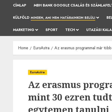
CÍMLAP
MBH BANK GOOGLE CSALÁS ÉS SZÁMLAFEL
KÜLFÖLD
BE
MINDEN, AMI NEM HATÁRAINKON BELÜLI
MARKETING
SPORT
TECH
UTAZÁSI KAL
Home
EuroAstra
Az erasmus programmal már több m
EuroAstra
Az erasmus prog
mint 30 ezren tudt
egytemen tanulni