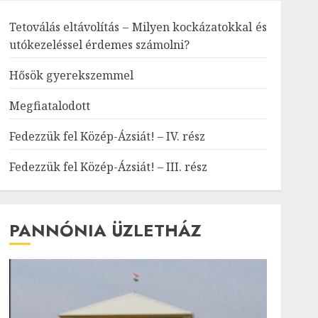
Tetoválás eltávolítás – Milyen kockázatokkal és
utókezeléssel érdemes számolni?
Hősök gyerekszemmel
Megfiatalodott
Fedezzük fel Közép-Ázsiát! – IV. rész
Fedezzük fel Közép-Ázsiát! – III. rész
PANNÓNIA ÜZLETHÁZ