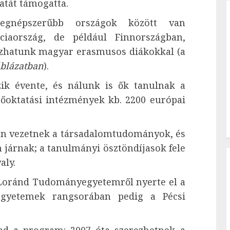
atát támogatta.
legnépszerűbb országok között van
ciaország, de például Finnországban,
ozhatunk magyar erasmusos diákokkal (a
áblázatban
).
ik évente, és nálunk is ők tanulnak a
sőoktatási intézmények kb. 2200 európai
an vezetnek a társadalomtudományok, és
n járnak; a tanulmányi ösztöndíjasok fele
aly.
s Loránd Tudományegyetemről nyerte el a
 egyetemek rangsorában pedig a Pécsi