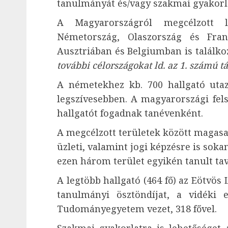
tanulmányát és/vagy szakmai gyakorl
A Magyarországról megcélzott 
Németország, Olaszország és Fran
Ausztriában és Belgiumban is találk
további célországokat ld. az 1. számú t
A németekhez kb. 700 hallgató utaz
legszívesebben. A magyarországi fel
hallgatót fogadnak tanévenként.
A megcélzott területek között magas
üzleti, valamint jogi képzésre is soka
ezen három terület egyikén tanult tav
A legtöbb hallgató (464 fő) az Eötvö
tanulmányi ösztöndíjat, a vidéki
Tudományegyetem vezet, 318 fővel.