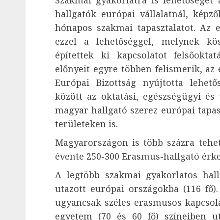
Szakmai gyakorlatra is lehetőséget
hallgatók európai vállalatnál, képző
hónapos szakmai tapasztalatot. Az e
ezzel a lehetőséggel, melynek kö
építettek ki kapcsolatot felsőokta
előnyeit egyre többen felismerik, az
Európai Bizottság nyújtotta lehető
között az oktatási, egészségügyi és 
magyar hallgató szerez európai tapasz
területeken is.
Magyarországon is több százra tehe
évente 250-300 Erasmus-hallgató érke
A legtöbb szakmai gyakorlatos hal
utazott európai országokba (116 fő)
ugyancsak széles erasmusos kapcsola
egyetem (70 és 60 fő) színeiben u