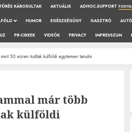
TÖRÉS KÁROSULTAK
AKTUÁLIS
ADHOC.SUPPORT
FOGYA
LFÖLD
HUMOR
EGÉSZSÉGÜGY
GASZTRÓ
AUT
AUZ
PR-CIKKEK
VIDEÓK
PRIVACY
IMPRESSZUM
int 30 ezren tudtak külföldi egytemen tanulni
rammal már több
ak külföldi