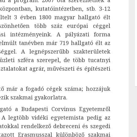
 ad a program: 2007 óta szerezhetnek a
központban, kutatóintézetben, stb. 3-12
ltelt 3 évben 1800 magyar hallgató élt
szönhetően több száz európai céggel
tási intézményeink. A pályázati forma
 elmúlt tanévben már 719 hallgató élt az
séggel. A legnépszerűbb szakterületek
üzleti szféra szerepel, de több tucatnyi
talatokat agrár, művészeti és építészeti
tő már a fogadó cégek száma; hozzájuk
zik szakmai gyakorlatra.
lgató a Budapesti Corvinus Egyetemről
. A legtöbb vidéki egyetemista pedig az
tokkal rendelkező debreceni és szegedi
tazott Erasmusszal különböző szakmai