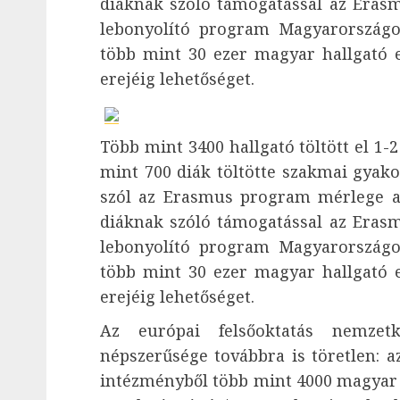
diáknak szóló támogatással az Eras
lebonyolító program Magyarországon
több mint 30 ezer magyar hallgató 
erejéig lehetőséget.
Több mint 3400 hallgató töltött el 1-
mint 700 diák töltötte szakmai gyakor
szól az Erasmus program mérlege a 
diáknak szóló támogatással az Eras
lebonyolító program Magyarországon
több mint 30 ezer magyar hallgató 
erejéig lehetőséget.
Az európai felsőoktatás nemzet
népszerűsége továbbra is töretlen: a
intézményből több mint 4000 magyar 