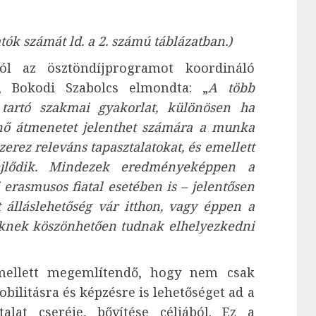
tók számát ld. a 2. számú táblázatban.)
ól az ösztöndíjprogramot koordináló
, Bokodi Szabolcs elmondta: „
A több
 tartó szakmai gyakorlat, különösen ha
űnő átmenetet jelenthet számára a munka
rez releváns tapasztalatokat, és emellett
fejlődik. Mindezek eredményeképpen a
erasmusos fiatal esetében is – jelentősen
t álláslehetőség vár itthon, vagy éppen a
üknek köszönhetően tudnak elhelyezkedni
mellett megemlítendő, hogy nem csak
obilitásra és képzésre is lehetőséget ad a
lat cseréje, bővítése céljából. Ez a