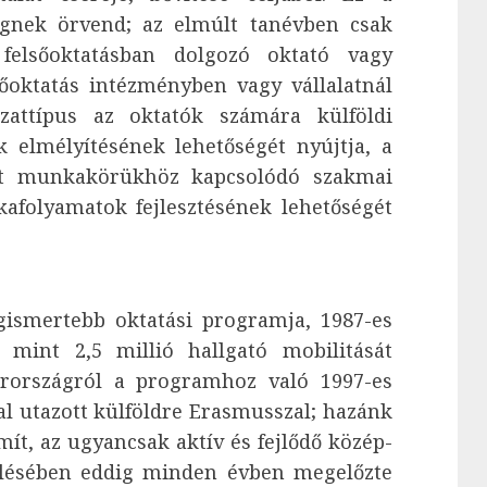
ségnek örvend; az elmúlt tanévben csak
felsőoktatásban dolgozó oktató vagy
őoktatás intézményben vagy vállalatnál
yázattípus az oktatók számára külföldi
k elmélyítésének lehetőségét nyújtja, a
át munkakörükhöz kapcsolódó szakmai
kafolyamatok fejlesztésének lehetőségét
gismertebb oktatási programja, 1987-es
 mint 2,5 millió hallgató mobilitását
rországról a programhoz való 1997-es
tal utazott külföldre Erasmusszal; hazánk
ít, az ugyancsak aktív és fejlődő közép-
elésében eddig minden évben megelőzte