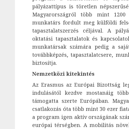
pályázattípus is töretlen népszerű
Magyarországról több mint 1200 
munkatárs fordult meg külföldi fels
tapasztalatszerzés céljával. A pál
oktatási tapasztalatok és kapcsolato
munkatársak számára pedig a saj
továbbképzés, tapasztalatcsere, mun
biztosítja.
Nemzetközi kitekintés
Az Erasmus az Európai Bizottság le
indulásától kezdve mostanáig több
támogatta szerte Európában. Magya
csatlakozás óta több mint 30 ezer fia
a program igen aktív országának szám
európai térségben. A mobilitás növ