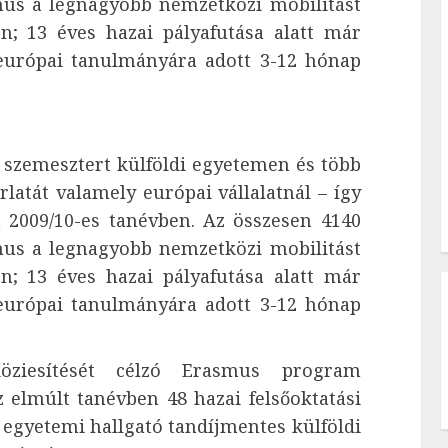
mus a legnagyobb nemzetközi mobilitást
; 13 éves hazai pályafutása alatt már
európai tanulmányára adott 3-12 hónap
2 szemesztert külföldi egyetemen és több
latát valamely európai vállalatnál – így
2009/10-es tanévben. Az összesen 4140
mus a legnagyobb nemzetközi mobilitást
; 13 éves hazai pályafutása alatt már
európai tanulmányára adott 3-12 hónap
köziesítését célzó Erasmus program
z elmúlt tanévben 48 hazai felsőoktatási
egyetemi hallgató tandíjmentes külföldi