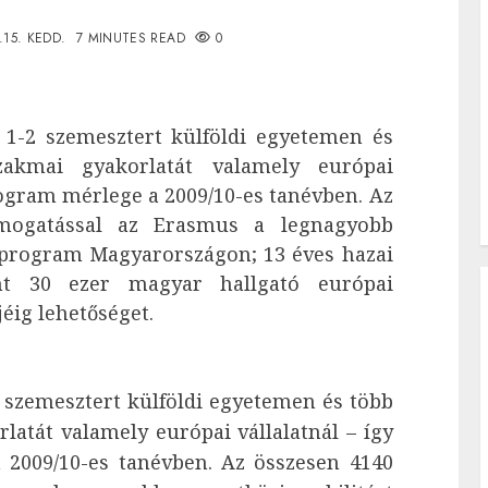
.15. KEDD.
7 MINUTES READ
0
l 1-2 szemesztert külföldi egyetemen és
zakmai gyakorlatát valamely európai
rogram mérlege a 2009/10-es tanévben. Az
ámogatással az Erasmus a legnagyobb
 program Magyarországon; 13 éves hazai
nt 30 ezer magyar hallgató európai
éig lehetőséget.
2 szemesztert külföldi egyetemen és több
latát valamely európai vállalatnál – így
2009/10-es tanévben. Az összesen 4140