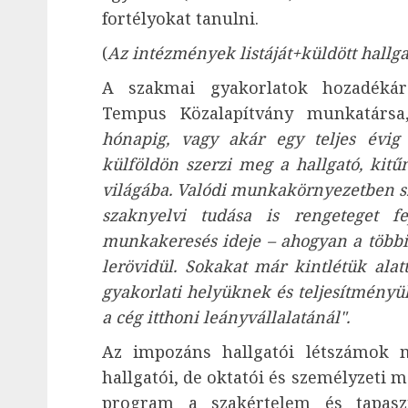
fortélyokat tanulni.
(
Az intézmények listáját+küldött hallga
A szakmai gyakorlatok hozadékár
Tempus Közalapítvány munkatársa
hónapig, vagy akár egy teljes évig
külföldön szerzi meg a hallgató, kit
világába. Valódi munkakörnyezetben sze
szaknyelvi tudása is rengeteget 
munkakeresés ideje – ahogyan a többi 
lerövidül. Sokakat már kintlétük alat
gyakorlati helyüknek és teljesítmény
a cég itthoni leányvállalatánál".
Az impozáns hallgatói létszámok 
hallgatói, de oktatói és személyzeti m
program a szakértelem és tapaszta