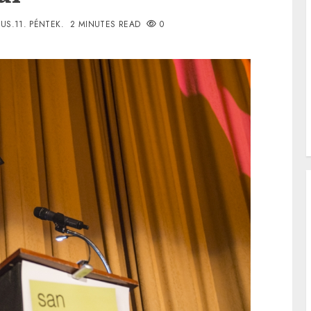
US.11. PÉNTEK.
2 MINUTES READ
0