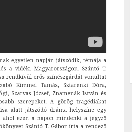
ak egyetlen napján játszódik, témája a
és a vidéki Magyarországon. Szántó T.
sa rendkívül erős színészgárdát vonultat
 Szabó Kimmel Tamás, Sztarenki Dóra,
Ági, Szarvas József, Znamenák István és
tosabb szerepeket. A görög tragédiákat
ása alatt játszódó dráma helyszíne egy
u, ahol ezen a napon mindenki a jegyző
tókönyvet Szántó T. Gábor írta a rendező