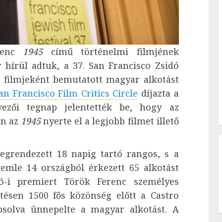
erenc
1945
című történelmi filmjének
 hírül adtuk, a 37. San Francisco Zsidó
e) filmjeként bemutatott magyar alkotást
an Francisco Film Critics Circle
díjazta a
rvezői tegnap jelentették be, hogy az
án az
1945
nyerte el a legjobb filmet illető
egrendezett 18 napig tartó rangos, s a
zemle 14 országból érkezett 65 alkotást
ó-i premiert Török Ferenc személyes
títésen 1500 fős közönség előtt a Castro
psolva ünnepelte a magyar alkotást. A