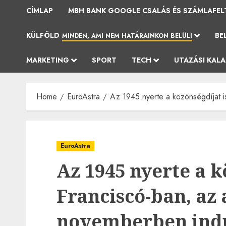
CÍMLAP
MBH BANK GOOGLE CSALÁS ÉS SZÁMLAFEL
KÜLFÖLD
BE
MINDEN, AMI NEM HATÁRAINKON BELÜLI
MARKETING
SPORT
TECH
UTAZÁSI KAL
Home
EuroAstra
Az 1945 nyerte a közönségdíjat i
EuroAstra
Az 1945 nyerte a k
Franciscó-ban, az
novemberben ind