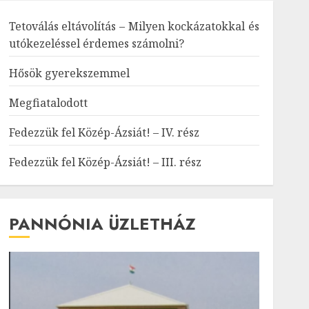
Tetoválás eltávolítás – Milyen kockázatokkal és
utókezeléssel érdemes számolni?
Hősök gyerekszemmel
Megfiatalodott
Fedezzük fel Közép-Ázsiát! – IV. rész
Fedezzük fel Közép-Ázsiát! – III. rész
PANNÓNIA ÜZLETHÁZ