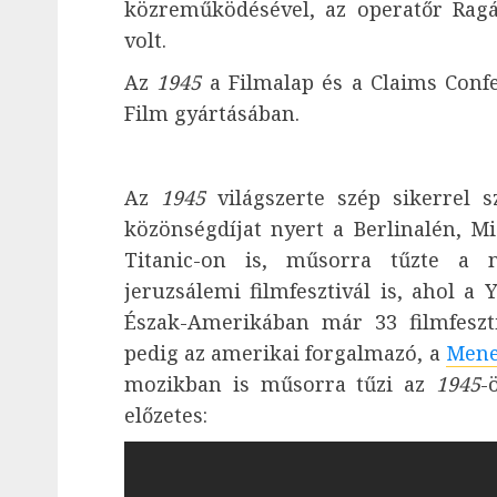
közreműködésével, az operatőr Ragá
volt.
Az
1945
a Filmalap és a Claims Confe
Film gyártásában.
Az
1945
világszerte szép sikerrel 
közönségdíjat nyert a Berlinalén, 
Titanic-on is, műsorra tűzte a 
jeruzsálemi filmfesztivál is, ahol a 
Észak-Amerikában már 33 filmfeszt
pedig az amerikai forgalmazó, a
Mene
mozikban is műsorra tűzi az
1945
-
előzetes: