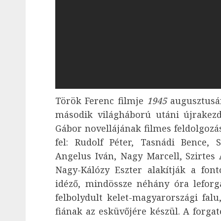
Török Ferenc filmje
1945
augusztusán
második világháború utáni újrakezd
Gábor novellájának filmes feldolgozá
fel: Rudolf Péter, Tasnádi Bence,
Angelus Iván, Nagy Marcell, Szirtes 
Nagy-Kálózy Eszter alakítják a fon
idéző, mindössze néhány óra leforg
felbolydult kelet-magyarországi fal
fiának az esküvőjére készül. A forga