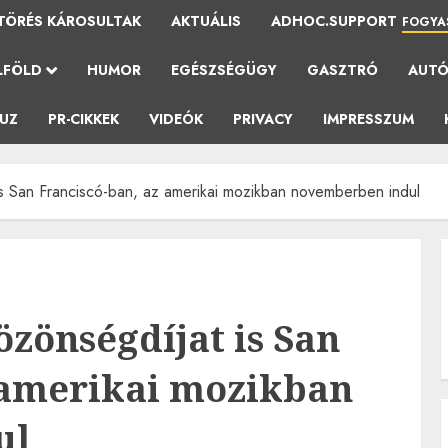
TÖRÉS KÁROSULTAK
AKTUÁLIS
ADHOC.SUPPORT
FOGYA
LFÖLD
HUMOR
EGÉSZSÉGÜGY
GASZTRÓ
AUT
AUZ
PR-CIKKEK
VIDEÓK
PRIVACY
IMPRESSZUM
s San Franciscó-ban, az amerikai mozikban novemberben indul
özönségdíjat is San
 amerikai mozikban
ul