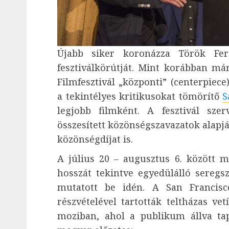
Újabb siker koronázza Török F
fesztiválkörútját. Mint korábban már
Filmfesztivál „központi” (centerpiec
a tekintélyes kritikusokat tömörítő
S
legjobb filmként. A fesztivál sze
összesített közönségszavazatok alapj
közönségdíjat is.
A július 20 – augusztus 6. között m
hosszát tekintve egyedülálló seregs
mutatott be idén. A San Francisc
részvételével tartották teltházas ve
moziban, ahol a publikum állva ta