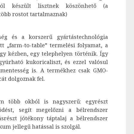
ból készült lisztnek köszönhető (a
több rostot tartalmaznak)
ég és a korszerű gyártástechnológia
tt „farm-to-table” termelési folyamat, a
gy kézben, egy telephelyen történik. Így
gyúrható kukoricaliszt, és ezzel valósul
 mentesség is. A termékhez csak GMO-
át dolgoznak fel.
m több okból is nagyszerű: egyrészt
ödést, segít megelőzni a bélrendszer
srészt jótékony táptalaj a bélrendszer
um jellegű hatással is szolgál.