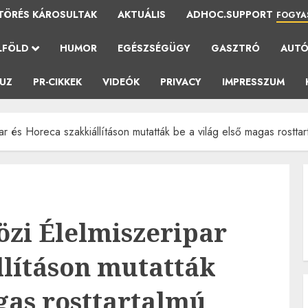
TÖRÉS KÁROSULTAK
AKTUÁLIS
ADHOC.SUPPORT
FOGYA
LFÖLD
HUMOR
EGÉSZSÉGÜGY
GASZTRÓ
AUT
AUZ
PR-CIKKEK
VIDEÓK
PRIVACY
IMPRESSZUM
 és Horeca szakkiállításon mutatták be a világ első magas rosttarta
zi Élelmiszeripar
llításon mutatták
agas rosttartalmú