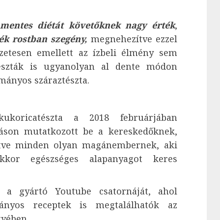
nmentes diétát követőknek nagy érték
,
ék rostban szegény,
megnehezítve ezzel
zetesen emellett az ízbeli élmény sem
tészták is ugyanolyan al dente módon
mányos száraztészta.
ukoricatészta a 2018 februárjában
táson mutatkozott be a kereskedőknek,
etve minden olyan magánembernek, aki
kkor egészséges alapanyagot keres
i a gyártó Youtube csatornáját, ahol
ányos receptek is megtalálhatók az
gyében.