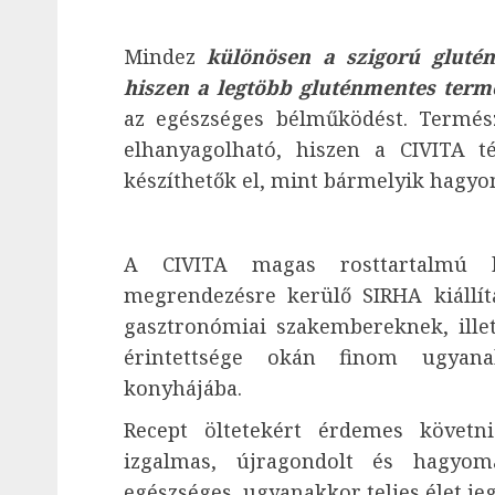
Mindez
különösen a szigorú gluté
hiszen a legtöbb gluténmentes term
az egészséges bélműködést. Termés
elhanyagolható, hiszen a CIVITA 
készíthetők el, mint bármelyik hagyo
A CIVITA magas rosttartalmú k
megrendezésre kerülő SIRHA kiállí
gasztronómiai szakembereknek, ill
érintettsége okán finom ugyana
konyhájába.
Recept öltetekért érdemes követn
izgalmas, újragondolt és hagyom
egészséges, ugyanakkor teljes élet je