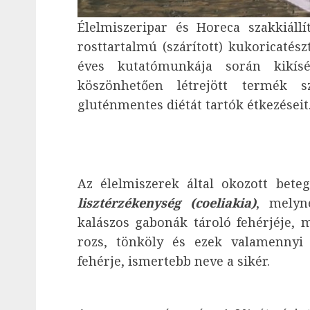
Élelmiszeripar és Horeca szakkiáll
rosttartalmú (szárított) kukoricatész
éves kutatómunkája során kikísér
köszönhetően létrejött termék 
gluténmentes diétát tartók étkezéseit
Az élelmiszerek által okozott beteg
lisztérzékenység
(coeliakia)
, melyn
kalászos gabonák tároló fehérjéje, 
rozs, tönköly és ezek valamennyi h
fehérje, ismertebb neve a sikér.