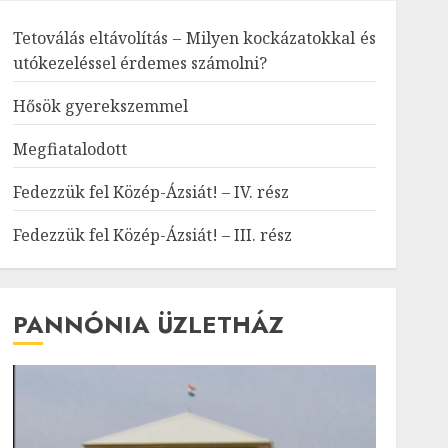
Tetoválás eltávolítás – Milyen kockázatokkal és
utókezeléssel érdemes számolni?
Hősök gyerekszemmel
Megfiatalodott
Fedezzük fel Közép-Ázsiát! – IV. rész
Fedezzük fel Közép-Ázsiát! – III. rész
PANNÓNIA ÜZLETHÁZ