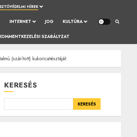
SZTÓVÉDELMI HÍREK
Ó
INTERNET
JOG
KULTÚRA
KOMMENTKEZELÉSI SZABÁLYZAT
lmú (szárított) kukoricatésztáját.
KERESÉS
KERESÉS