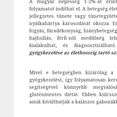
A magyar népesség 1-2%-át érin
folyamatot indíthat el. A betegség éle
jellegzetes tünete vagy tünetegyüt
nyálkahártya károsodását okozza. 
fogyás, fáradékonyság, hiánybetegség
hajhullás, férfi-női meddőség l
kialakulhat, és diagnosztizál
gyógykezelése az élethosszig tartó s
Mivel e betegségben kizárólag a 
gyógykezelést, így folyamatosan ker
segítségével könnyebb megvalós
gluténmentes diétát. Ebben kulcssz
amik kiválthatják a kalászos gabonákb