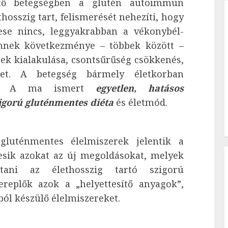
tő betegségben a glutén autoimmun
thosszig tart, felismerését nehezíti, hogy
tese nincs, leggyakrabban a vékonybél-
Ennek következménye – többek között –
ek kialakulása, csontsűrűség csökkenés,
ehet. A betegség bármely életkorban
ható. A ma ismert
egyetlen, hatásos
zigorú gluténmentes diéta
és életmód.
gluténmentes élelmiszerek jelentik a
esik azokat az új megoldásokat, melyek
ítani az élethosszig tartó szigorú
ereplők azok a „helyettesítő anyagok”,
ól készülő élelmiszereket.