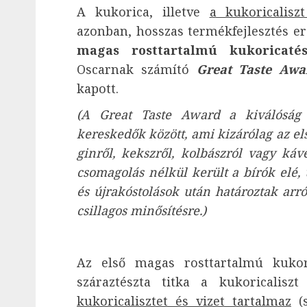
A kukorica, illetve
a kukoricalisz
azonban, hosszas termékfejlesztés 
magas rosttartalmú kukoricatés
Oscarnak számító
Great Taste Awa
kapott.
(A Great Taste Award a kiválóság 
kereskedők között, ami kizárólag az els
ginről, kekszről, kolbászról vagy k
csomagolás nélkül került a bírók elé,
és újrakóstolások után határoztak arr
csillagos minősítésre.)
Az első magas rosttartalmú kukori
száraztészta titka a kukoricalis
kukoricalisztet és vizet tartalmaz
(s