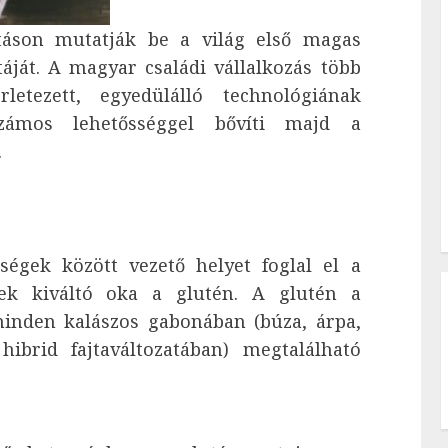
ításon mutatják be a világ első magas
táját. A magyar családi vállalkozás több
letezett, egyedülálló technológiának
számos lehetősséggel bővíti majd a
.
ségek között vezető helyet foglal el a
ek kiváltó oka a glutén. A glutén a
minden kalászos gabonában (búza, árpa,
ibrid fajtaváltozatában) megtalálható