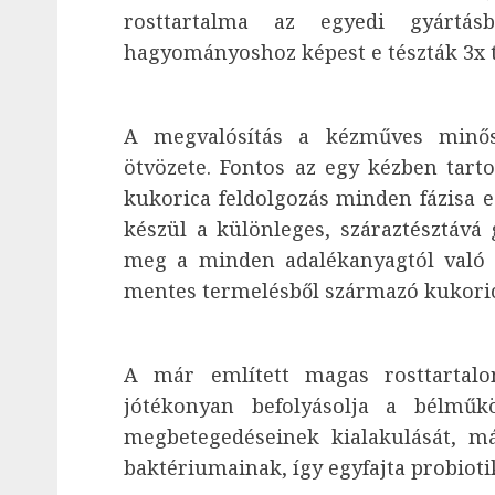
rosttartalma az egyedi gyártás
hagyományoshoz képest e tészták 3x 
A megvalósítás a kézműves minős
ötvözete. Fontos az egy kézben tarto
kukorica feldolgozás minden fázisa e
készül a különleges, száraztésztává 
meg a minden adalékanyagtól való
mentes termelésből származó kukoric
A már említett magas rosttartalo
jótékonyan befolyásolja a bélműk
megbetegedéseinek kialakulását, má
baktériumainak, így egyfajta probiotik