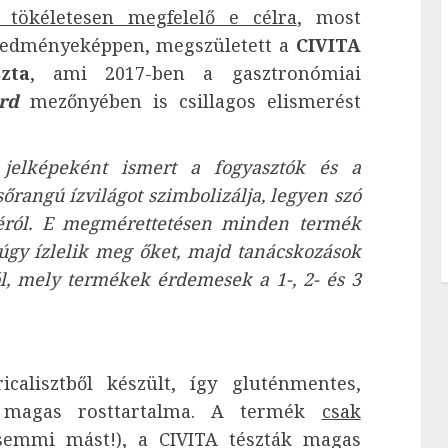
t tökéletesen megfelelő e célra
, most
eredményeképpen, megszületett a
CIVITA
zta
, ami 2017-ben a gasztronómiai
rd
mezőnyében is csillagos elismerést
jelképeként ismert a fogyasztók és a
őrangú ízvilágot szimbolizálja, legyen szó
ávéról. E megmérettetésen minden termék
 úgy ízlelik meg őket, majd tanácskozások
ól, mely termékek érdemesek a 1-, 2- és 3
calisztből készült, így gluténmentes,
zt magas rosttartalma. A termék
csak
emmi mást!), a CIVITA tészták magas