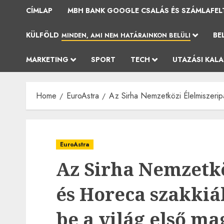
CÍMLAP
MBH BANK GOOGLE CSALÁS ÉS SZÁMLAFEL
KÜLFÖLD
BE
MINDEN, AMI NEM HATÁRAINKON BELÜLI
MARKETING
SPORT
TECH
UTAZÁSI KAL
Home
EuroAstra
Az Sirha Nemzetközi Élelmiszeripar
EuroAstra
Az Sirha Nemzetkö
és Horeca szakkiá
be a világ első m