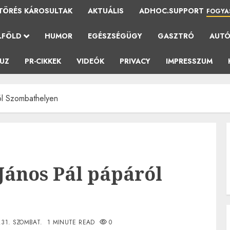
TÖRÉS KÁROSULTAK
AKTUÁLIS
ADHOC.SUPPORT
FOGYA
LFÖLD
HUMOR
EGÉSZSÉGÜGY
GASZTRÓ
AUT
AUZ
PR-CIKKEK
VIDEÓK
PRIVACY
IMPRESSZUM
ról Szombathelyen
 János Pál pápáról
.31. SZOMBAT.
1 MINUTE READ
0