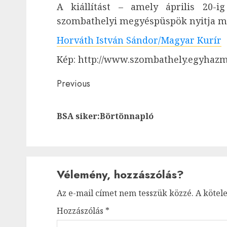
A kiállítást – amely április 20-
szombathelyi megyéspüspök nyitja m
Horváth István Sándor/Magyar Kurír
Kép: http://www.szombathely.egyhaz
Post
Previous
navigation
BSA siker:Börtönnapló
Vélemény, hozzászólás?
Az e-mail címet nem tesszük közzé.
A kötel
Hozzászólás
*