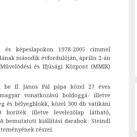
en és képeslapokon 1978-2005 címmel
álának második évfordulóján, április 2-án
Mûvelõdési és Ifjúsági Központ (MMIK)
a be II. János Pál pápa közel 27 éves
 magyar vonatkozású boldoggá- illetve
eg és bélyegblokk, közel 300 db vatikáni
boríték illetve levelezõlap látható,
A bemutatott kiállítási darabok Steindl
jteményének részei.