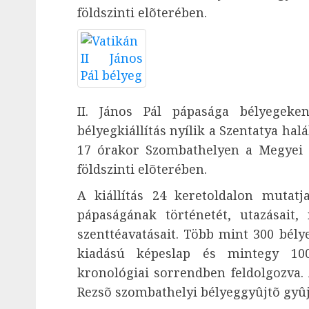
földszinti elõterében.
II. János Pál pápasága bélyegek
bélyegkiállítás nyílik a Szentatya hal
17 órakor Szombathelyen a Megyei 
földszinti elõterében.
A kiállítás 24 keretoldalon mutatj
pápaságának történetét, utazásait,
szenttéavatásait. Több mint 300 bély
kiadású képeslap és mintegy 100 
kronológiai sorrendben feldolgozva. 
Rezsõ szombathelyi bélyeggyûjtõ gyû