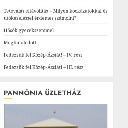
Tetoválás eltávolítás – Milyen kockázatokkal és
utókezeléssel érdemes számolni?
Hősök gyerekszemmel
Megfiatalodott
Fedezzük fel Közép-Ázsiát! – IV. rész
Fedezzük fel Közép-Ázsiát! – III. rész
PANNÓNIA ÜZLETHÁZ