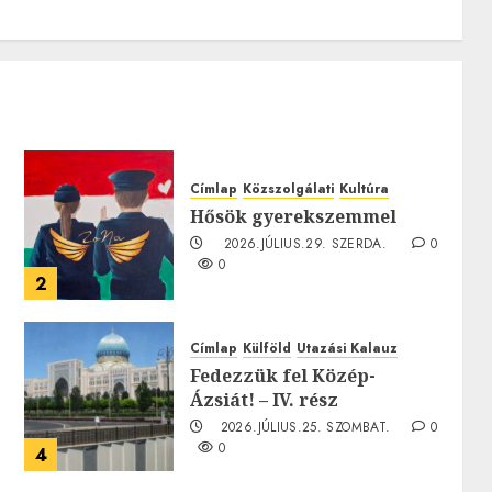
Címlap
Közszolgálati
Kultúra
Hősök gyerekszemmel
2026.JÚLIUS.29. SZERDA.
0
0
2
0
Címlap
Külföld
Utazási Kalauz
Fedezzük fel Közép-
Ázsiát! – IV. rész
0
2026.JÚLIUS.25. SZOMBAT.
0
0
4