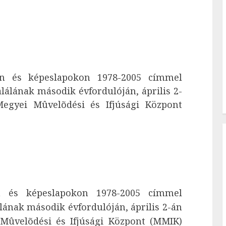
ken és képeslapokon 1978-2005 címmel
alálának második évfordulóján, április 2-
egyei Mûvelõdési és Ifjúsági Központ
en és képeslapokon 1978-2005 címmel
álának második évfordulóján, április 2-án
Mûvelõdési és Ifjúsági Központ (MMIK)