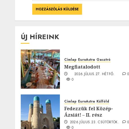
ÚJ HÍREINK
Címlap
EuroAstra
Gasztró
Megfiatalodott
2026.JÚLIUS.27. HÉTFŐ.
0
Címlap
EuroAstra
Külföld
Fedezzük fel Közép-
Ázsiát! – II. rész
2026.JÚLIUS.23. CSÜTÖRTÖK.
0