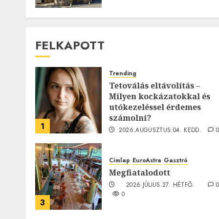
FELKAPOTT
Trending
Tetoválás eltávolítás –
Milyen kockázatokkal és
utókezeléssel érdemes
számolni?
1
2026.AUGUSZTUS.04. KEDD.
0
Címlap
EuroAstra
Gasztró
Megfiatalodott
2026.JÚLIUS.27. HÉTFŐ.
0
3