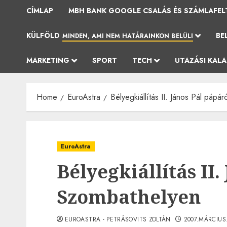
CÍMLAP
MBH BANK GOOGLE CSALÁS ÉS SZÁMLAFEL
KÜLFÖLD
BE
MINDEN, AMI NEM HATÁRAINKON BELÜLI
MARKETING
SPORT
TECH
UTAZÁSI KAL
Home
EuroAstra
Bélyegkiállítás II. János Pál pápá
EuroAstra
Bélyegkiállítás II.
Szombathelyen
EUROASTRA - PETRÁSOVITS ZOLTÁN
2007.MÁRCIUS