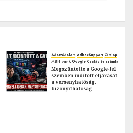
Adatvédelem
AdhocSupport
Címlap
EuroAst
MBH bank Google Csalás és számlafeltörés
Megszüntette a Google-lel
szemben indított eljárását
0
a versenyhatóság,
bizonyíthatóság
hiányában: TE mit
gondolsz erről?
2026.JÚLIUS.23. CSÜTÖRTÖK.
0
0
0