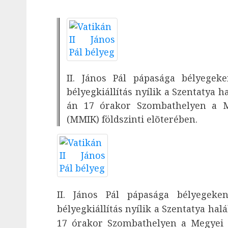
II. János Pál pápasága bélyege
bélyegkiállítás nyílik a Szentatya h
án 17 órakor Szombathelyen a M
(MMIK) földszinti elõterében.
II. János Pál pápasága bélyegek
bélyegkiállítás nyílik a Szentatya hal
17 órakor Szombathelyen a Megyei 