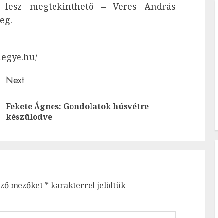
ig lesz megtekinthetõ – Veres András
eg.
megye.hu/
Next
Fekete Ágnes: Gondolatok húsvétre
Previous
Next
készülõdve
post:
post:
ező mezőket
*
karakterrel jelöltük