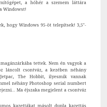
ámítógépet, a hóhér a szemem láttára
á a Windowst!
k, hogy Windows 95-öt telepítsek! 3,5"-
 magánzárkába tettek. Nem én vagyok a
hoz láncolt csontváz, a kezében néhány
 Jetpac, The Hobbit, ilyesmik vannak
römmel néhány Photoshop serial numbert
ejezni… Ma éjszaka megjelent a csontváz
umos kazettákat másolt dupla kazettás