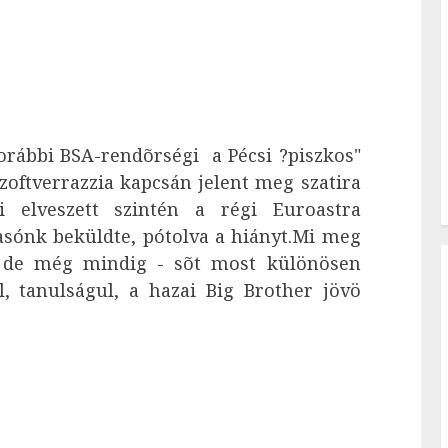
orábbi BSA-rendõrségi a Pécsi ?piszkos"
zoftverrazzia kapcsán jelent meg szatira
 elveszett szintén a régi Euroastra
asónk beküldte, pótolva a hiányt.Mi meg
s, de még mindig - sõt most különösen
l, tanulságul, a hazai Big Brother jövö