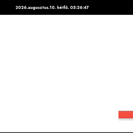
Skip
2026.augusztus.10. hétfő.
05:26:48
to
content