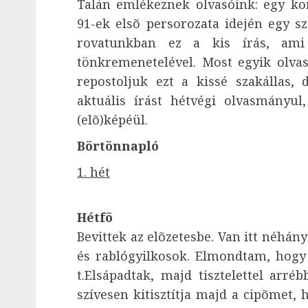
Talán emlékeznek olvasóink: egy ko
91-ek elsõ persorozata idején egy sz
rovatunkban ez a kis írás, ami 
tönkremenetelével. Most egyik olva
repostoljuk ezt a kissé szakállas
aktuális írást hétvégi olvasmányul
(elõ)képéül.
Börtönnapló
1. hét
Hétfõ
Bevittek az elõzetesbe. Van itt néhány
és rablógyilkosok. Elmondtam, hogy
t.Elsápadtak, majd tisztelettel arré
szívesen kitisztítja majd a cipõmet, h