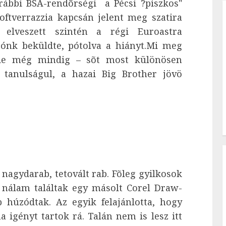
rábbi BSA-rendõrségi a Pécsi ?piszkos"
oftverrazzia kapcsán jelent meg szatira
elveszett szintén a régi Euroastra
sónk beküldte, pótolva a hiányt.Mi meg
, de még mindig – sõt most különösen
, tanulságul, a hazai Big Brother jövö
 nagydarab, tetovált rab. Fõleg gyilkosok
 nálam találtak egy másolt Corel Draw-
bb húzódtak. Az egyik felajánlotta, hogy
a igényt tartok rá. Talán nem is lesz itt