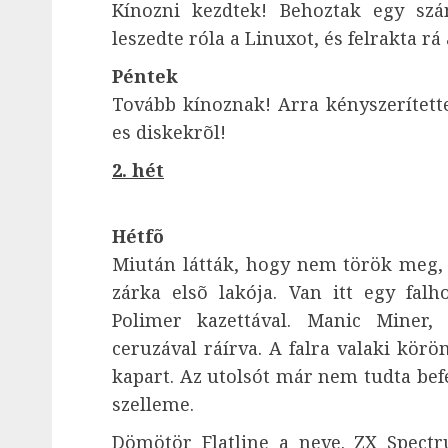
Kínozni kezdtek! Behoztak egy sz
leszedte róla a Linuxot, és felrakta r
Péntek
Tovább kínoznak! Arra kényszerítette
es diskekrõl!
2. hét
Hétfõ
Miután látták, hogy nem török meg,
zárka elsõ lakója. Van itt egy fal
Polimer kazettával. Manic Miner,
ceruzával ráírva. A falra valaki kö
kapart. Az utolsót már nem tudta bef
szelleme.
Dömötör Flatline a neve. ZX Spectr