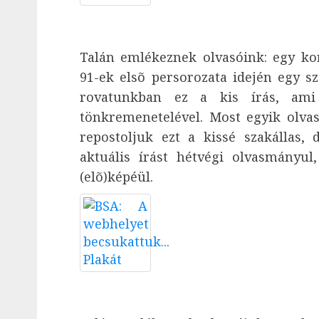
Talán emlékeznek olvasóink: egy ko
91-ek elsõ persorozata idején egy sz
rovatunkban ez a kis írás, ami 
tönkremenetelével. Most egyik olva
repostoljuk ezt a kissé szakállas
aktuális írást hétvégi olvasmányul
(elõ)képéül.