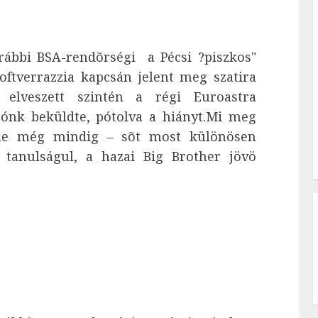
rábbi BSA-rendõrségi a Pécsi ?piszkos"
oftverrazzia kapcsán jelent meg szatira
elveszett szintén a régi Euroastra
sónk beküldte, pótolva a hiányt.Mi meg
, de még mindig – sõt most különösen
, tanulságul, a hazai Big Brother jövö