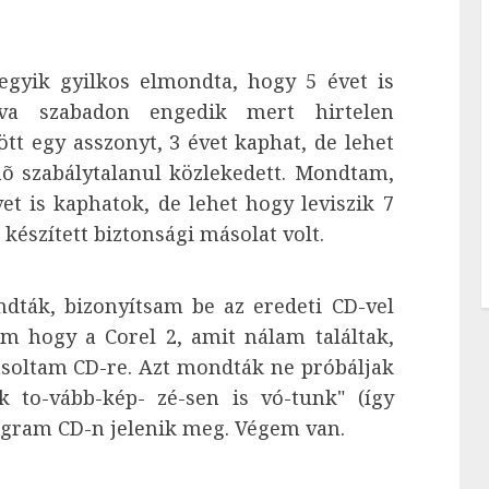
egyik gyilkos elmondta, hogy 5 évet is
va szabadon engedik mert hirtelen
ött egy asszonyt, 3 évet kaphat, de lehet
õ szabálytalanul közlekedett. Mondtam,
t is kaphatok, de lehet hogy leviszik 7
készített biztonsági másolat volt.
dták, bizonyítsam be az eredeti CD-vel
m hogy a Corel 2, amit nálam találtak,
ásoltam CD-re. Azt mondták ne próbáljak
 to-vább-kép- zé-sen is vó-tunk" (így
gram CD-n jelenik meg. Végem van.