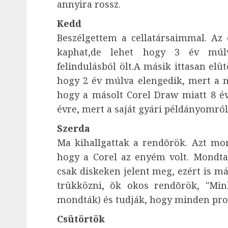
annyira rossz.
Kedd
Beszélgettem a cellatársaimmal. Az 
kaphat,de lehet hogy 3 év múl
felindulásból ölt.A másik ittasan elüt
hogy 2 év múlva elengedik, mert a n
hogy a másolt Corel Draw miatt 8 éve
évre, mert a saját gyári példányomról 
Szerda
Ma kihallgattak a rendõrök. Azt mon
hogy a Corel az enyém volt. Mondta
csak diskeken jelent meg, ezért is m
trükközni, õk okos rendõrök, "Mink
mondták) és tudják, hogy minden pro
Csütörtök