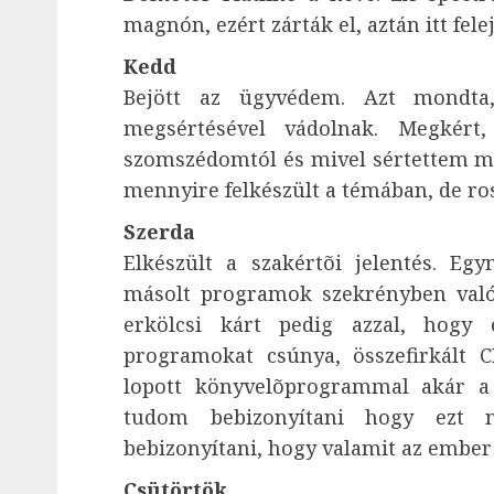
magnón, ezért zárták el, aztán itt felej
Kedd
Bejött az ügyvédem. Azt mondta
megsértésével vádolnak. Megkért
szomszédomtól és mivel sértettem m
mennyire felkészült a témában, de ro
Szerda
Elkészült a szakértõi jelentés. Eg
másolt programok szekrényben való t
erkölcsi kárt pedig azzal, hogy
programokat csúnya, összefirkált C
lopott könyvelõprogrammal akár a
tudom bebizonyítani hogy ezt n
bebizonyítani, hogy valamit az embe
Csütörtök