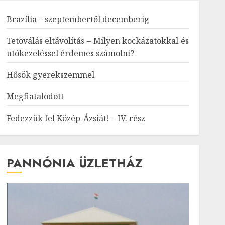
Brazília – szeptembertől decemberig
Tetoválás eltávolítás – Milyen kockázatokkal és
utókezeléssel érdemes számolni?
Hősök gyerekszemmel
Megfiatalodott
Fedezzük fel Közép-Ázsiát! – IV. rész
PANNÓNIA ÜZLETHÁZ