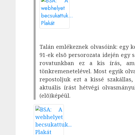
Talán emlékeznek olvasóink: egy k
91-ek elsõ persorozata idején egy s
rovatunkban ez a kis írás, ami
tönkremenetelével. Most egyik olv
repostoljuk ezt a kissé szakálla
aktuális írást hétvégi olvasmányu
(elõ)képéül.