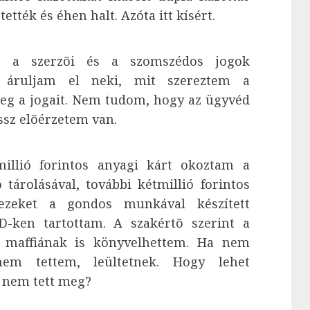
tették és éhen halt. Azóta itt kísért.
, a szerzõi és a szomszédos jogok
, áruljam el neki, mit szereztem a
eg a jogait. Nem tudom, hogy az ügyvéd
ssz elõérzetem van.
ymillió forintos anyagi kárt okoztam a
árolásával, további kétmillió forintos
 ezeket a gondos munkával készített
D-ken tartottam. A szakértõ szerint a
 maffiának is könyvelhettem. Ha nem
em tettem, leültetnek. Hogy lehet
r nem tett meg?