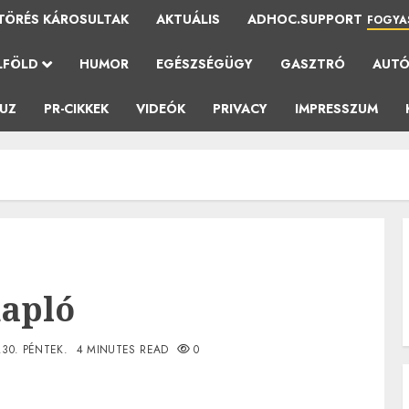
TÖRÉS KÁROSULTAK
AKTUÁLIS
ADHOC.SUPPORT
FOGYA
LFÖLD
HUMOR
EGÉSZSÉGÜGY
GASZTRÓ
AUT
AUZ
PR-CIKKEK
VIDEÓK
PRIVACY
IMPRESSZUM
napló
.30. PÉNTEK.
4 MINUTES READ
0