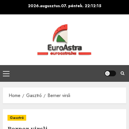
Skip
2026.augusztus.07. péntek.
22:12:16
to
content
Primary
Menu
Home
Gasztró
Berner virsli
Gasztró
Berner virsli