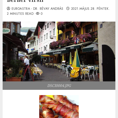
EUROASTRA - DR. RÉVAY ANDRÁS
2021.MÁJUS.28. PÉNTEK.
2 MINUTES READ
0
DSCI0004.JPG