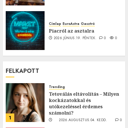
Címlap
EuroAstra
Gasztró
Piacról az asztalra
2026.JÚNIUS.19. PÉNTEK.
0
0
FELKAPOTT
Trending
Tetoválás eltávolítás – Milyen
kockázatokkal és
utókezeléssel érdemes
számolni?
1
2026.AUGUSZTUS.04. KEDD.
0
0