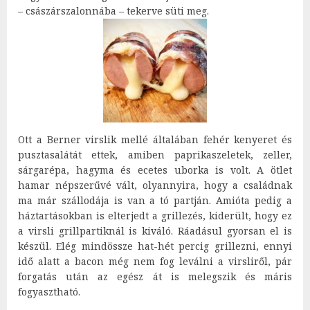
– császárszalonnába – tekerve süti meg.
Ott a Berner virslik mellé általában fehér kenyeret és
pusztasalátát ettek, amiben paprikaszeletek, zeller,
sárgarépa, hagyma és ecetes uborka is volt. A ötlet
hamar népszerűvé vált, olyannyira, hogy a családnak
ma már szállodája is van a tó partján. Amióta pedig a
háztartásokban is elterjedt a grillezés, kiderült, hogy ez
a virsli grillpartiknál is kiváló. Ráadásul gyorsan el is
készül. Elég mindössze hat-hét percig grillezni, ennyi
idő alatt a bacon még nem fog leválni a virsliről, pár
forgatás után az egész át is melegszik és máris
fogyasztható.