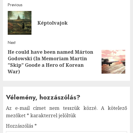
Post
Previous
navigation
Pre
Képtolvajok
post
Next
He could have been named Márton
Godowski (In Memoriam Martin
Next
”Skip” Goode a Hero of Korean
post:
War)
Vélemény, hozzászólás?
Az e-mail címet nem tesszük közzé.
A kötelező
mezőket
*
karakterrel jelöltük
Hozzászólás
*