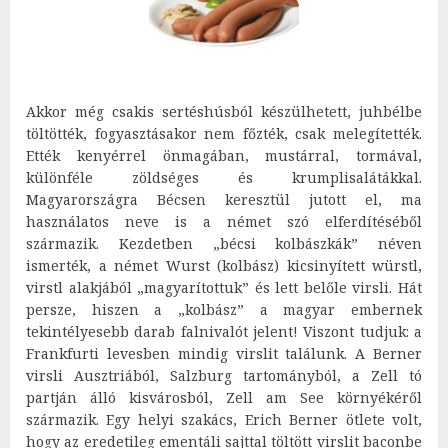
Akkor még csakis sertéshúsból készülhetett, juhbélbe
töltötték, fogyasztásakor nem főzték, csak melegítették.
Ették kenyérrel önmagában, mustárral, tormával,
különféle zöldséges és krumplisalátákkal.
Magyarországra Bécsen keresztül jutott el, ma
használatos neve is a német szó elferdítéséből
származik. Kezdetben „bécsi kolbászkák” néven
ismerték, a német Wurst (kolbász) kicsinyített würstl,
virstl alakjából „magyarítottuk” és lett belőle virsli. Hát
persze, hiszen a „kolbász” a magyar embernek
tekintélyesebb darab falnivalót jelent! Viszont tudjuk: a
Frankfurti levesben mindig virslit találunk. A Berner
virsli Ausztriából, Salzburg tartományból, a Zell tó
partján álló kisvárosból, Zell am See környékéről
származik. Egy helyi szakács, Erich Berner ötlete volt,
hogy az eredetileg ementáli sajttal töltött virslit baconbe