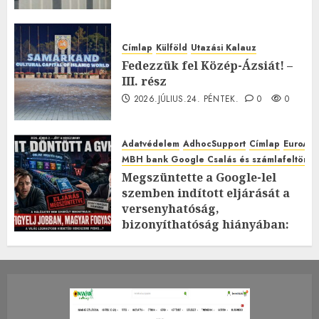
Címlap
Külföld
Utazási Kalauz
Fedezzük fel Közép-Ázsiát! –
III. rész
2026.JÚLIUS.24. PÉNTEK.
0
0
Adatvédelem
AdhocSupport
Címlap
EuroAst
MBH bank Google Csalás és számlafeltörés 
Megszüntette a Google-lel
szemben indított eljárását a
versenyhatóság,
bizonyíthatóság hiányában:
TE mit gondolsz erről?
2026.JÚLIUS.23. CSÜTÖRTÖK.
0
0