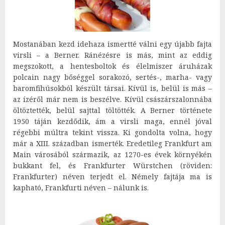
Mostanában kezd idehaza ismertté válni egy újabb fajta
virsli – a Berner. Ránézésre is más, mint az eddig
megszokott, a hentesboltok és élelmiszer áruházak
polcain nagy bőséggel sorakozó, sertés-, marha- vagy
baromfihúsokból készült társai. Kívül is, belül is más –
az ízéről már nem is beszélve. Kívül császárszalonnába
öltöztették, belül sajttal töltötték. A Berner története
1950 táján kezdődik, ám a virsli maga, ennél jóval
régebbi múltra tekint vissza. Ki gondolta volna, hogy
már a XIII. században ismerték. Eredetileg Frankfurt am
Main városából származik, az 1270-es évek környékén
bukkant fel, és Frankfurter Würstchen (röviden:
Frankfurter) néven terjedt el. Némely fajtája ma is
kapható, Frankfurti néven – nálunk is.