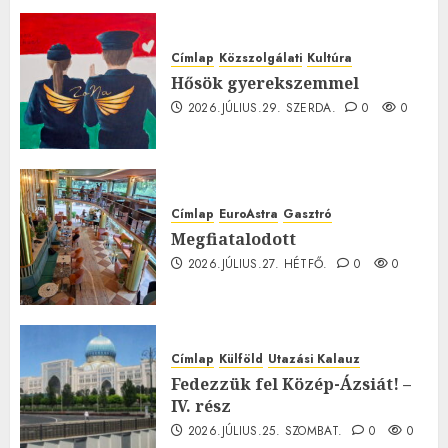
0
Címlap
Közszolgálati
Kultúra
Hősök gyerekszemmel
2026.JÚLIUS.29. SZERDA.
0
0
Címlap
EuroAstra
Gasztró
Megfiatalodott
2026.JÚLIUS.27. HÉTFŐ.
0
0
Címlap
Külföld
Utazási Kalauz
Fedezzük fel Közép-Ázsiát! –
IV. rész
2026.JÚLIUS.25. SZOMBAT.
0
0