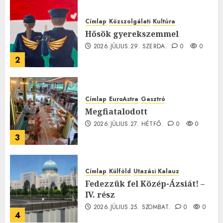
Címlap
Közszolgálati
Kultúra
Hősök gyerekszemmel
2026.JÚLIUS.29. SZERDA.
0
0
2
Címlap
EuroAstra
Gasztró
Megfiatalodott
2026.JÚLIUS.27. HÉTFŐ.
0
0
3
Címlap
Külföld
Utazási Kalauz
Fedezzük fel Közép-Ázsiát! –
IV. rész
2026.JÚLIUS.25. SZOMBAT.
0
0
4