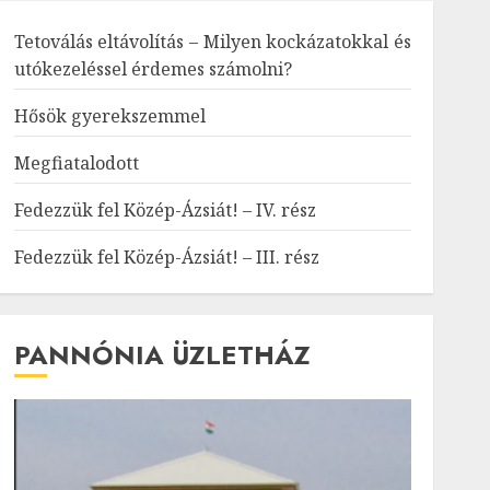
Tetoválás eltávolítás – Milyen kockázatokkal és
utókezeléssel érdemes számolni?
Hősök gyerekszemmel
Megfiatalodott
Fedezzük fel Közép-Ázsiát! – IV. rész
Fedezzük fel Közép-Ázsiát! – III. rész
PANNÓNIA ÜZLETHÁZ