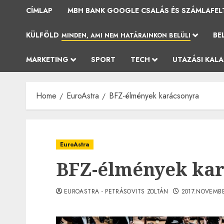
CÍMLAP
MBH BANK GOOGLE CSALÁS ÉS SZÁMLAFEL
KÜLFÖLD
BE
MINDEN, AMI NEM HATÁRAINKON BELÜLI
MARKETING
SPORT
TECH
UTAZÁSI KAL
Home
EuroAstra
BFZ-élmények karácsonyra
EuroAstra
BFZ-élmények kar
EUROASTRA - PETRÁSOVITS ZOLTÁN
2017.NOVEMBE