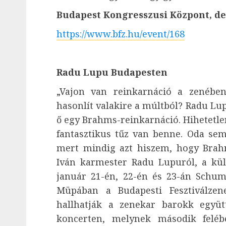
Budapest Kongresszusi Központ, d
https://www.bfz.hu/event/168
Radu Lupu Budapesten
„Vajon van reinkarnáció a zenében
hasonlít valakire a múltból? Radu Lu
ő egy Brahms-reinkarnáció. Hihetetl
fantasztikus tűz van benne. Oda sem
mert mindig azt hiszem, hogy Brah
Iván karmester Radu Lupuról, a kül
január 21-én, 22-én és 23-án Schum
Müpában a Budapesti Fesztiválzene
hallhatják a zenekar barokk együt
koncerten, melynek második feléb