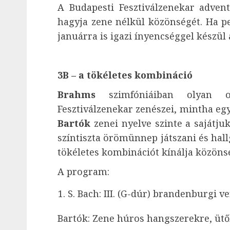
A Budapesti Fesztiválzenekar adven
hagyja zene nélkül közönségét. Ha pe
januárra is igazi ínyencséggel készül 
3B – a tökéletes kombináció
Brahms
szimfóniáiban olyan o
Fesztiválzenekar zenészei, mintha e
Bartók
zenei nyelve szinte a sajátju
színtiszta örömünnep játszani és hallg
tökéletes kombinációt kínálja közöns
A program:
S. Bach: III. (G-dúr) brandenburgi v
Bartók: Zene húros hangszerekre, ütő