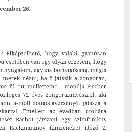
ecember 26.
? Elképzelhető, hogy valaki gyanúsan
pu esetében van egy olyan érzésem, hogy
en nyugalom, egy kis borongósság, mégis
 merek nézni, ha ő játszik a zongorán,
ms ül ott mellettem” – mondja Fischer
önleges 72 éves zongoraművészről, aki
ann a-moll zongoraversenyét játssza a
karral. Emellett az évadban utoljára
tesét Bachot játszani egy szimfonikus
en Rachmaninov filmzenéket idéző 2.