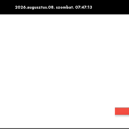
Skip
2026.augusztus.08. szombat.
07:47:14
to
content