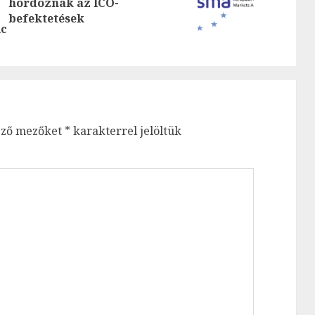
hordoznak az ICO-
Previous
post:
befektetések
post:
ic
ező mezőket
*
karakterrel jelöltük