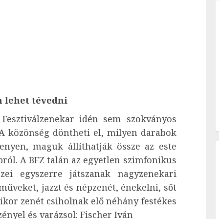
 lehet tévedni
 Fesztiválzenekar idén sem szokványos
A közönség döntheti el, milyen darabok
nyen, maguk állíthatják össze az este
pról. A BFZ talán az egyetlen szimfonikus
zei egyszerre játszanak nagyzenekari
űveket, jazzt és népzenét, énekelni, sőt
ikor zenét csiholnak elő néhány festékes
ényel és varázsol: Fischer Iván