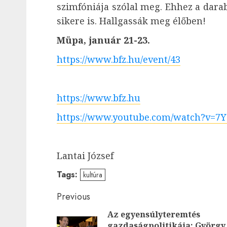
szimfóniája szólal meg. Ehhez a dara
sikere is. Hallgassák meg élőben!
Müpa, január 21-23.
https://www.bfz.hu/event/43
https://www.bfz.hu
https://www.youtube.com/watch?v=7
Lantai József
Tags:
kultúra
Post
Previous
Az egyensúlyteremtés
navigation
gazdaságpolitikája: György