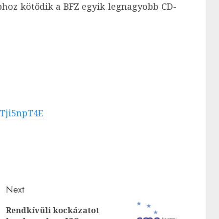
bhoz kötődik a BFZ egyik legnagyobb CD-
YTji5npT4E
Next
Rendkívüli kockázatot
Next