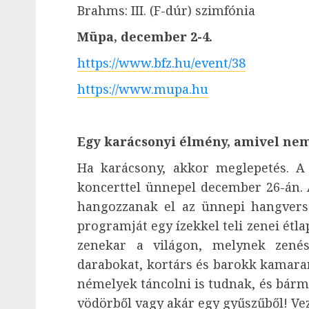
Brahms: III. (F-dúr) szimfónia
Müpa, december 2-4.
https://www.bfz.hu/event/38
https://www.mupa.hu
Egy karácsonyi élmény, amivel nem
Ha karácsony, akkor meglepetés. A
koncerttel ünnepel december 26-án. 
hangozzanak el az ünnepi hangverse
programját egy ízekkel teli zenei étla
zenekar a világon, melynek zenés
darabokat, kortárs és barokk kamaram
némelyek táncolni is tudnak, és bárm
vödörből vagy akár egy gyűszűből! Vez