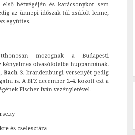
t első hétvégéjén és karácsonykor sem
dig az ünnepi időszak túl zsúfolt lenne,
az együttes.
tthonosan mozognak a Budapesti
gy kényelmes olvasófotelbe huppannának.
k,
Bach
3. brandenburgi versenyét pedig
atni is. A BFZ december 2-4. között ezt a
égének Fischer Iván vezényletével.
erseny
kre és cselesztára