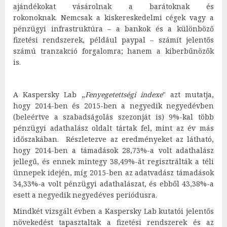
ajándékokat vásárolnak a barátoknak és
rokonoknak. Nemcsak a kiskereskedelmi cégek vagy a
pénzügyi infrastruktúra – a bankok és a különböző
fizetési rendszerek, például paypal –
számít jelentős
számú tranzakció forgalomra; hanem a kiberbűnözők
is.
A Kaspersky Lab „
Fenyegetettségi indexe
" azt mutatja,
hogy 2014-ben és 2015-ben a negyedik negyedévben
(beleértve a szabadságolás szezonját is) 9%-kal több
pénzügyi adathalász oldalt tártak fel, mint az év más
időszakában. Részletezve az eredményeket az látható,
hogy 2014-ben a támadások 28,73%-a volt adathalász
jellegű, és ennek mintegy 38,49%-át regisztrálták a téli
ünnepek idején, míg 2015-ben az adatvadász támadások
34,33%-a volt pénzügyi adathalászat, és ebből 43,38%-a
esett a negyedik negyedéves periódusra.
Mindkét vizsgált évben a Kaspersky Lab kutatói jelentős
növekedést tapasztaltak a fizetési rendszerek és az