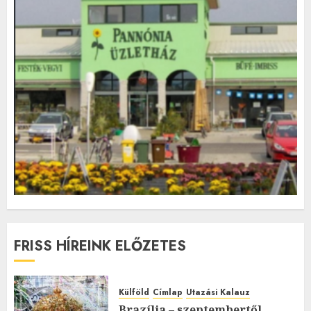
FRISS HÍREINK ELŐZETES
Külföld
Címlap
Utazási Kalauz
Brazília – szeptembertől