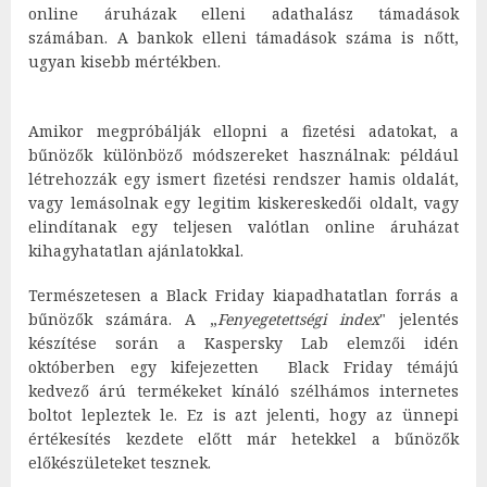
online áruházak elleni adathalász támadások
számában. A bankok elleni támadások száma is nőtt,
ugyan kisebb mértékben.
Amikor megpróbálják ellopni a fizetési adatokat, a
bűnözők különböző módszereket használnak: például
létrehozzák egy ismert fizetési rendszer hamis oldalát,
vagy lemásolnak egy legitim kiskereskedői oldalt, vagy
elindítanak egy teljesen valótlan online áruházat
kihagyhatatlan ajánlatokkal.
Természetesen a Black Friday kiapadhatatlan forrás a
bűnözők számára. A „
Fenyegetettségi index
" jelentés
készítése során a Kaspersky Lab elemzői idén
októberben egy kifejezetten Black Friday témájú
kedvező árú termékeket kínáló szélhámos internetes
boltot lepleztek le. Ez is azt jelenti, hogy az ünnepi
értékesítés kezdete előtt már hetekkel a bűnözők
előkészületeket tesznek.