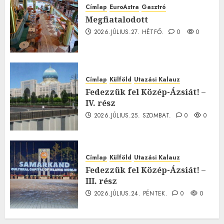
Címlap
EuroAstra
Gasztró
Megfiatalodott
2026.JÚLIUS.27. HÉTFŐ.
0
0
Címlap
Külföld
Utazási Kalauz
Fedezzük fel Közép-Ázsiát! –
IV. rész
2026.JÚLIUS.25. SZOMBAT.
0
0
Címlap
Külföld
Utazási Kalauz
Fedezzük fel Közép-Ázsiát! –
III. rész
2026.JÚLIUS.24. PÉNTEK.
0
0