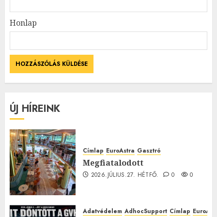
Honlap
ÚJ HÍREINK
Címlap
EuroAstra
Gasztró
Megfiatalodott
2026.JÚLIUS.27. HÉTFŐ.
0
0
Adatvédelem
AdhocSupport
Címlap
EuroAst