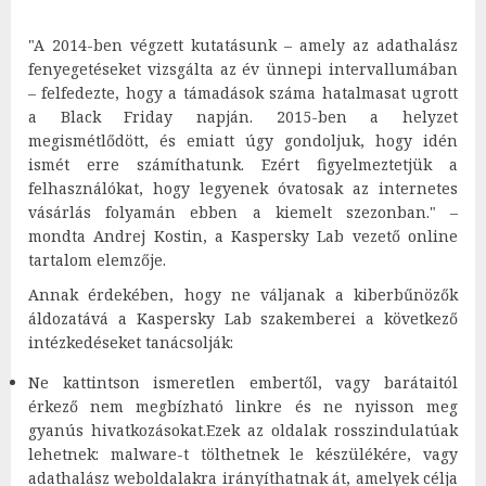
"A 2014-ben végzett kutatásunk – amely az adathalász
fenyegetéseket vizsgálta az év ünnepi intervallumában
– felfedezte, hogy a támadások száma hatalmasat ugrott
a Black Friday napján. 2015-ben a helyzet
megismétlődött, és emiatt úgy gondoljuk, hogy idén
ismét erre számíthatunk. Ezért figyelmeztetjük a
felhasználókat, hogy legyenek óvatosak az internetes
vásárlás folyamán ebben a kiemelt szezonban." –
mondta Andrej Kostin, a Kaspersky Lab vezető online
tartalom elemzője.
Annak érdekében, hogy ne váljanak a kiberbűnözők
áldozatává a Kaspersky Lab szakemberei a következő
intézkedéseket tanácsolják:
Ne kattintson ismeretlen embertől, vagy barátaitól
érkező nem megbízható linkre és ne nyisson meg
gyanús hivatkozásokat.Ezek az oldalak rosszindulatúak
lehetnek: malware-t tölthetnek le készülékére, vagy
adathalász weboldalakra irányíthatnak át, amelyek célja