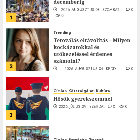
decemberig
2026.AUGUSZTUS.08. SZOMBAT.
0
0
1
Trending
Tetoválás eltávolítás – Milyen
kockázatokkal és
utókezeléssel érdemes
számolni?
2
2026.AUGUSZTUS.04. KEDD.
0
0
Címlap
Közszolgálati
Kultúra
Hősök gyerekszemmel
2026.JÚLIUS.29. SZERDA.
0
0
3
Címlap
EuroAstra
Gasztró