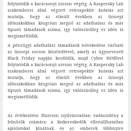
folytatódik a karácsonyi szezon végéig. A Kaspersky Lab
szakemberei által végzett retrospektív kutatás azt
mutatja, hogy az elmúlt években az ünnepi
időszakokban kiugróan megnő az adathalász és más
típusú támadások száma, így valószínűleg ez idén is
megismétlődik.
A pénzügyi adathalász támadások növekedése várható
az ünnepi szezon közeledtével, amely az úgynevezett
Black Friday napján kezdődik, majd Cyber Hétfővel
folytatódik a karácsonyi szezon végéig. A Kaspersky Lab
szakemberei által végzett retrospektív kutatás azt
mutatja, hogy az elmúlt években az ünnepi
időszakokban kiugróan megnő az adathalász és más
típusú támadások száma, így valószínűleg ez idén is
megismétlődik.
Az értékesítési főszezon nyilvánvalóan vadászidény a
bűnözők számára: a kiskereskedők ellenállhatatlan
ajánlatokat kínálnak és az emberek többnyire