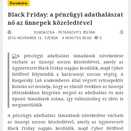
EuroAstra
Black Friday: a pénzügyi adathalászat
nő az ünnepek közeledtével
EUROASTRA - PETRÁSOVITS ZOLTÁN
2016.NOVEMBER.16. SZERDA.
4 MINUTES READ
0
A pénzügyi adathalász támadások növekedése
várható az ünnepi szezon közeledtével, amely az
úgynevezett Black Friday napján kezdődik, majd Cyber
Hétfővel folytatódik a karácsonyi szezon végéig. A
Kaspersky Lab szakemberei által végzett retrospektív
kutatás azt mutatja, hogy az elmúlt években az ünnepi
időszakokban kiugróan megnő az adathalász és más
típusú támadások száma, így valószínűleg ez idén is
megismétlődik.
A pénzügyi adathalász támadások növekedése várható
az ünnepi szezon közeledtével, amely az úgynevezett
Black Friday napján kezdődik, majd Cyber Hétfővel