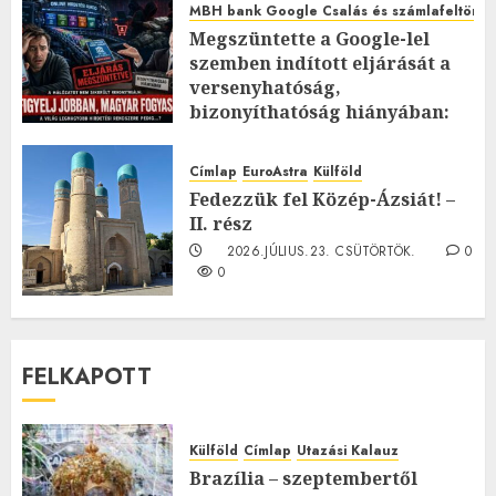
MBH bank Google Csalás és számlafeltörés 
Megszüntette a Google-lel
szemben indított eljárását a
versenyhatóság,
bizonyíthatóság hiányában:
TE mit gondolsz erről?
2026.JÚLIUS.23. CSÜTÖRTÖK.
0
Címlap
EuroAstra
Külföld
0
Fedezzük fel Közép-Ázsiát! –
II. rész
2026.JÚLIUS.23. CSÜTÖRTÖK.
0
0
FELKAPOTT
Külföld
Címlap
Utazási Kalauz
Brazília – szeptembertől