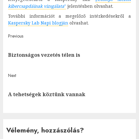
kibercsapdáinak vizsgálata
"
jelentésben olvashat.
További információt a megelőző intézkedésekről a
Kaspersky Lab Napi blogján
olvashat.
Post
Previous
navigation
Pre
Biztonságos vezetés télen is
post
Next
Next
A tehetségek köztünk vannak
post:
Vélemény, hozzászólás?