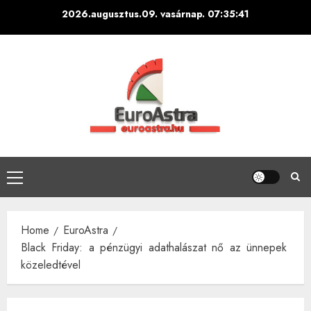
Skip
2026.augusztus.09. vasárnap.
07:35:42
to
content
Primary
Menu
Home
EuroAstra
Black Friday: a pénzügyi adathalászat nő az ünnepek
közeledtével