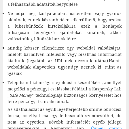
a felhasználói adataitok begyűjtése.
Ne adja meg kártya-adatait ismeretlen vagy gyanús
oldalnak, ennek köszönhetően elkerülhető, hogy azokat
a kiberbűnözők birtokolják.Ha ezek a honlapok
túlságosan lenyűgöző ajánlatokat kínálnak, akkor
valószínűleg bűnözők hozták létre.
Mindig kétszer ellenőrizze egy weboldal valódiságát,
mielőtt bármilyen hitelesítő vagy bizalmas információt
kiadunk (legalább az URL-nek nézzünk utána).Hamis
weboldalak alapvetően ugyanúgy néznek ki, mint az
igaziak.
Telepítsen biztonsági megoldást a készülékére, amellyel
megelőzi a pénzügyi csalásokat.Például a Kaspersky Lab
„
Safe Money
" technológiája biztonságos környezetet hoz
létre pénzügyi tranzakcióinak.
Az adathalászat az egyik legelterjedtebb online bűnözési
forma, amellyel ma egy felhasználó szembesülhet, de
nem az egyetlen. Bővebb információt egyéb jellegű
fenyegetésekről a Kaspersky Lab
„
Ünnepi szezon