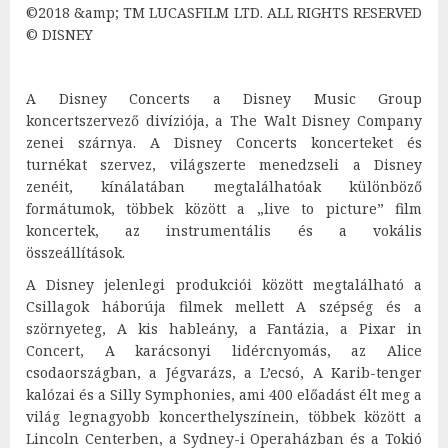
©2018 &amp; TM LUCASFILM LTD. ALL RIGHTS RESERVED
© DISNEY
A Disney Concerts a Disney Music Group
koncertszervező divíziója, a The Walt Disney Company
zenei szárnya. A Disney Concerts koncerteket és
turnékat szervez, világszerte menedzseli a Disney
zenéit, kínálatában megtalálhatóak különböző
formátumok, többek között a „live to picture” film
koncertek, az instrumentális és a vokális
összeállítások.
A Disney jelenlegi produkciói között megtalálható a
Csillagok háborúja filmek mellett A szépség és a
szörnyeteg, A kis hableány, a Fantázia, a Pixar in
Concert, A karácsonyi lidércnyomás, az Alice
csodaországban, a Jégvarázs, a L’ecsó, A Karib-tenger
kalózai és a Silly Symphonies, ami 400 előadást élt meg a
világ legnagyobb koncerthelyszínein, többek között a
Lincoln Centerben, a Sydney-i Operaházban és a Tokió