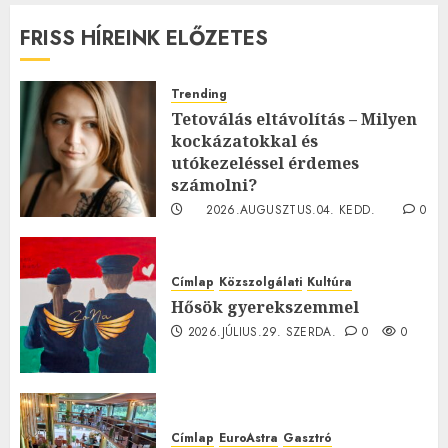
FRISS HÍREINK ELŐZETES
Trending
Tetoválás eltávolítás – Milyen
kockázatokkal és
utókezeléssel érdemes
számolni?
2026.AUGUSZTUS.04. KEDD.
0
0
Címlap
Közszolgálati
Kultúra
Hősök gyerekszemmel
2026.JÚLIUS.29. SZERDA.
0
0
Címlap
EuroAstra
Gasztró