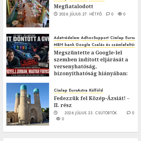
Megfiatalodott
2026.JÚLIUS.27. HÉTFŐ.
0
0
Adatvédelem
AdhocSupport
Címlap
EuroAst
MBH bank Google Csalás és számlafeltörés 
Megszüntette a Google-lel
szemben indított eljárását a
versenyhatóság,
bizonyíthatóság hiányában:
TE mit gondolsz erről?
2026.JÚLIUS.23. CSÜTÖRTÖK.
0
Címlap
EuroAstra
Külföld
0
Fedezzük fel Közép-Ázsiát! –
II. rész
2026.JÚLIUS.23. CSÜTÖRTÖK.
0
0