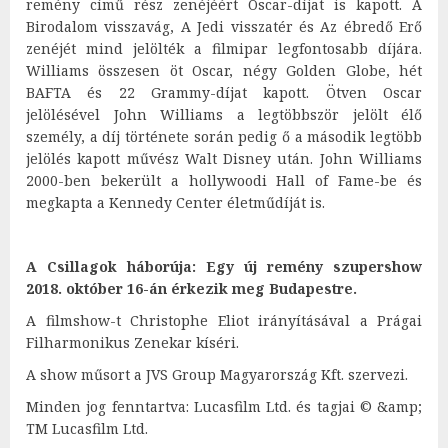
remény című rész zenéjéért Oscar-díjat is kapott. A
Birodalom visszavág, A Jedi visszatér és Az ébredő Erő
zenéjét mind jelölték a filmipar legfontosabb díjára.
Williams összesen öt Oscar, négy Golden Globe, hét
BAFTA és 22 Grammy-díjat kapott. Ötven Oscar
jelölésével John Williams a legtöbbször jelölt élő
személy, a díj története során pedig ő a második legtöbb
jelölés kapott művész Walt Disney után. John Williams
2000-ben bekerült a hollywoodi Hall of Fame-be és
megkapta a Kennedy Center életműdíját is.
A Csillagok háborúja: Egy új remény szupershow
2018. október 16-án érkezik meg Budapestre.
A filmshow-t Christophe Eliot irányításával a Prágai
Filharmonikus Zenekar kíséri.
A show műsort a JVS Group Magyarország Kft. szervezi.
Minden jog fenntartva: Lucasfilm Ltd. és tagjai © &amp;
TM Lucasfilm Ltd.