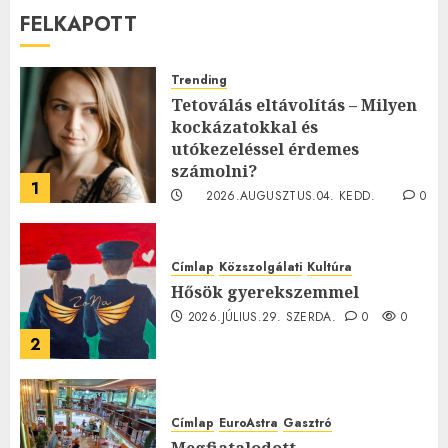
FELKAPOTT
Trending
Tetoválás eltávolítás – Milyen
kockázatokkal és
utókezeléssel érdemes
számolni?
1
2026.AUGUSZTUS.04. KEDD.
0
0
Címlap
Közszolgálati
Kultúra
Hősök gyerekszemmel
2026.JÚLIUS.29. SZERDA.
0
0
2
Címlap
EuroAstra
Gasztró