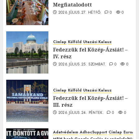
Megfiatalodott
2026.JÚLIUS.27. HÉTFŐ.
0
0
Címlap
Külföld
Utazási Kalauz
Fedezzük fel Közép-Ázsiát! –
IV. rész
2026.JÚLIUS.25. SZOMBAT.
0
0
Címlap
Külföld
Utazási Kalauz
Fedezzük fel Közép-Ázsiát! –
III. rész
2026.JÚLIUS.24. PÉNTEK.
0
0
Adatvédelem
AdhocSupport
Címlap
EuroAst