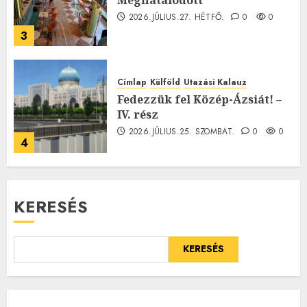
Megfiatalodott
2026.JÚLIUS.27. HÉTFŐ.
0
0
3
Címlap
Külföld
Utazási Kalauz
Fedezzük fel Közép-Ázsiát! –
IV. rész
2026.JÚLIUS.25. SZOMBAT.
0
0
4
KERESÉS
KERESÉS