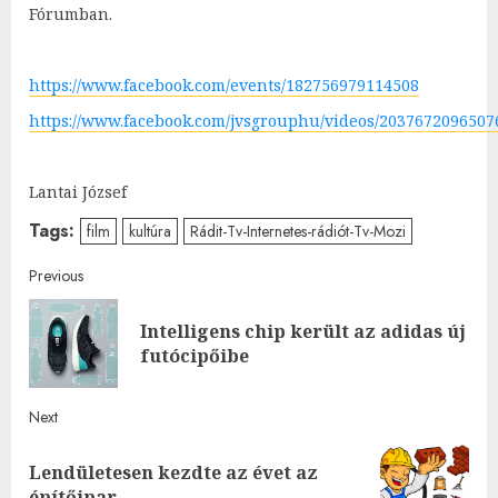
Fórumban.
https://www.facebook.com/events/182756979114508
https://www.facebook.com/jvsgrouphu/videos/2037672096507
Lantai József
Tags:
film
kultúra
Rádit-Tv-Internetes-rádiót-Tv-Mozi
Post
Previous
navigation
Intelligens chip került az adidas új
Pre
futócipőibe
post
Next
Lendületesen kezdte az évet az
Next
építőipar