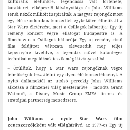
kulturális életünkre, legendássá vált története,
karakterei, elképesztő látványvilága és John Williams
zenéi nézők millióit inspirálták. A magyar rajongók most
egy élő szimfonikus koncerttel egybekötve élhetik át a
Star Wars életérzést, mert a Csillagok háborúja: Egy új
remény koncert végre ellátogat Budapestre is. A
filmshow-n a Csillagok háborúja: Egy új remény című
film felújított változata elevenedik meg teljes
képernyőre kivetítve, a legendás művet különleges
technikai megoldások teszik még látványosabbá.
– Örülünk, hogy a Star Wars rajongóknak végre
lehetőségük lesz átélni egy ilyen élő koncertélményt. A
nyitó dallamoktól az utolsó percekig John Williams
alkotása a filmzenei világ mesterműve – mondta Grant
Watmuff, a Disney Music Group EMEA licensz és
stratégiai partnerség menedzsere.
John Williams a nyolc Star Wars film
zeneszerzőjeként vált világhírűvé
, az 1977-es Egy új