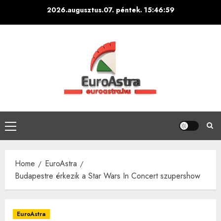
Skip
2026.augusztus.07. péntek.
15:47:00
to
content
Primary
Menu
Home
EuroAstra
Budapestre érkezik a Star Wars In Concert szupershow
EuroAstra