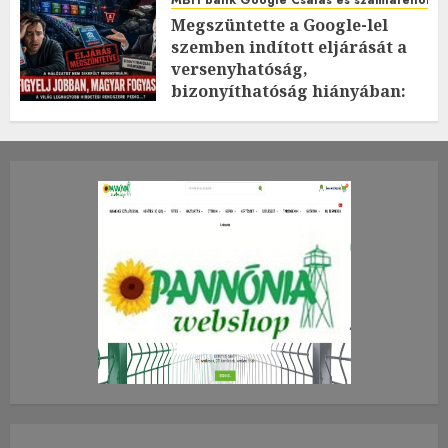
MBH bank Google Csalás és számlafeltörés 
Megszüntette a Google-lel
szemben indított eljárását a
versenyhatóság,
bizonyíthatóság hiányában:
TE mit gondolsz erről?
2026.JÚLIUS.23. CSÜTÖRTÖK.
0
0