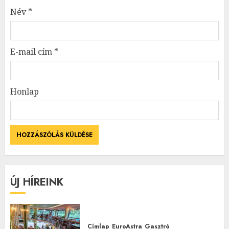
Név
*
E-mail cím
*
Honlap
ÚJ HÍREINK
Címlap
EuroAstra
Gasztró