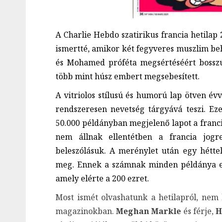
A
Charlie Hebdo szatirikus francia hetilap
ismertté, amikor két fegyveres muszlim beh
és Mohamed próféta megsértéséért bosszút 
több mint húsz embert megsebesített.
A vitriolos stílusú és humorú lap ötven évve
rendszeresen nevetség tárgyává teszi. Ezen
50.000 példányban megjelenő lapot a franci
nem állnak ellentétben a francia jogre
beleszólásuk. A merénylet után egy héttel
meg. Ennek a számnak minden példánya elk
amely elérte a 200 ezret.
Most ismét olvashatunk a hetilapról, nem 
magazinokban.
Meghan Markle
és férje,
H