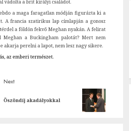
 vádolta a brit királyi családot.
ebdo a maga faragatlan módján figurázta ki a
át. A francia szatirikus lap címlapján a gonosz
térdel a földön fekvő Meghan nyakán. A felirat
 el Meghan a Buckingham palotát? Mert nem
e akarja perelni a lapot, nem lesz nagy sikere.
írás, az emberi természet.
Next
Previous
Next
Öszöndíj akadályokkal
post:
post: