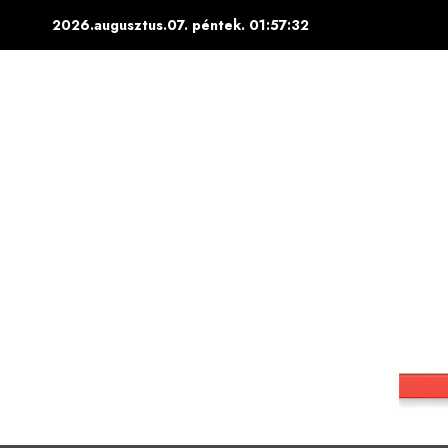
Skip
2026.augusztus.07. péntek.
01:57:33
to
content