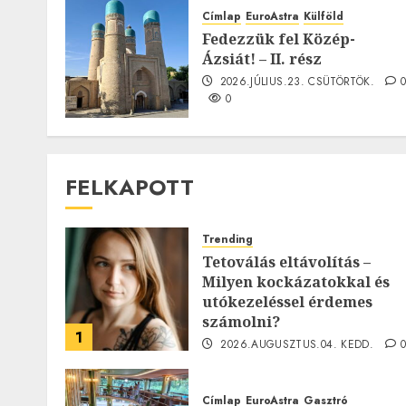
Címlap
EuroAstra
Külföld
Fedezzük fel Közép-
Ázsiát! – II. rész
2026.JÚLIUS.23. CSÜTÖRTÖK.
0
FELKAPOTT
Trending
Tetoválás eltávolítás –
Milyen kockázatokkal és
utókezeléssel érdemes
számolni?
1
2026.AUGUSZTUS.04. KEDD.
0
Címlap
EuroAstra
Gasztró