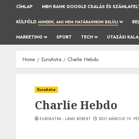
CÍMLAP
MBH BANK GOOGLE CSALÁS ÉS SZÁMLAFEL
KÜLFÖLD
BE
MINDEN, AMI NEM HATÁRAINKON BELÜLI
MARKETING
SPORT
TECH
UTAZÁSI KAL
Home
EuroAstra
Charlie Hebdo
EuroAstra
Charlie Hebdo
EUROASTRA - LÁNG RÓBERT
2021.MÁRCIUS.19. PÉ