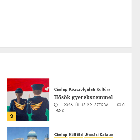
gondolsz erről?
2026.JÚLIUS.23. CSÜTÖRTÖK.
0
0
0
Címlap
Közszolgálati
Kultúra
Hősök gyerekszemmel
2026.JÚLIUS.29. SZERDA.
0
0
2
0
Címlap
Külföld
Utazási Kalauz