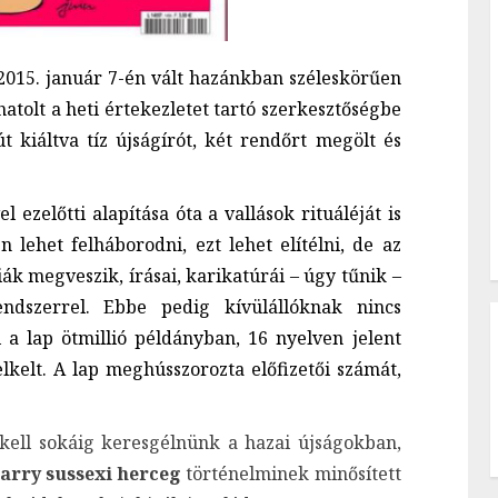
 2015. január 7-én vált hazánkban széleskörűen
atolt a heti értekezletet tartó szerkesztőségbe
kiáltva tíz újságírót, két rendőrt megölt és
l ezelőtti alapítása óta a vallások rituáléját is
 lehet felháborodni, ezt lehet elítélni, de az
ák megveszik, írásai, karikatúrái – úgy tűnik –
ndszerrel. Ebbe pedig kívülállóknak nincs
 a lap ötmillió példányban, 16 nyelven jelent
elt. A lap meghússzorozta előfizetői számát,
kell sokáig keresgélnünk a hazai újságokban,
arry sussexi herceg
történelminek minősített