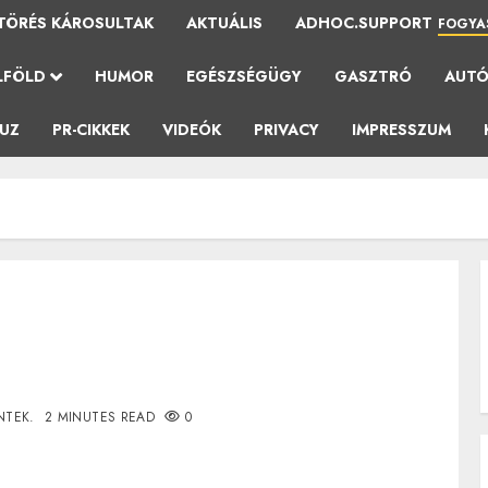
TÖRÉS KÁROSULTAK
AKTUÁLIS
ADHOC.SUPPORT
FOGYA
LFÖLD
HUMOR
EGÉSZSÉGÜGY
GASZTRÓ
AUT
AUZ
PR-CIKKEK
VIDEÓK
PRIVACY
IMPRESSZUM
NTEK.
2 MINUTES READ
0