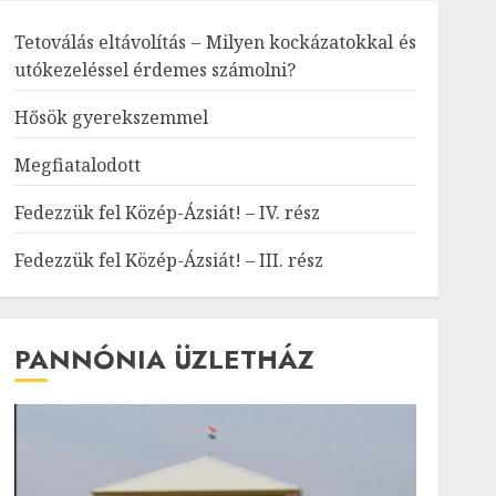
Tetoválás eltávolítás – Milyen kockázatokkal és
utókezeléssel érdemes számolni?
Hősök gyerekszemmel
Megfiatalodott
Fedezzük fel Közép-Ázsiát! – IV. rész
Fedezzük fel Közép-Ázsiát! – III. rész
PANNÓNIA ÜZLETHÁZ