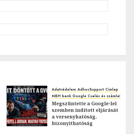
Adatvédelem
AdhocSupport
Címlap
EuroAst
MBH bank Google Csalás és számlafeltörés
Megszüntette a Google-lel
szemben indított eljárását
0
a versenyhatóság,
bizonyíthatóság
hiányában: TE mit