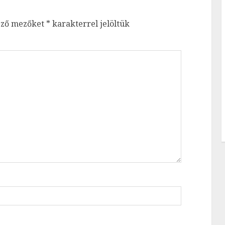
ező mezőket
*
karakterrel jelöltük