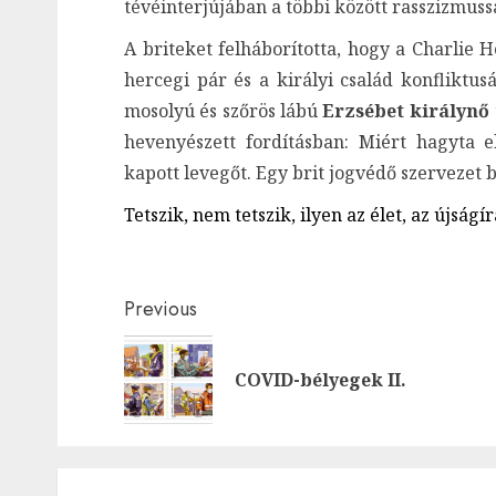
tévéinterjújában a többi között rasszizmussal
A briteket felháborította, h
ogy a Charlie H
hercegi pár és a királyi család konfliktus
mosolyú és szőrös lábú
Erzsébet királynő
hevenyészett fordításban: Miért hagyta
kapott levegőt. Egy brit jogvédő szervezet b
Tetszik, nem tetszik, ilyen az élet, az újság
Post
Previous
navigation
COVID-bélyegek II.